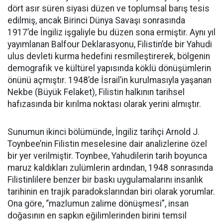
dört asır süren siyasi düzen ve toplumsal barış tesis
edilmiş, ancak Birinci Dünya Savaşı sonrasında
1917’de İngiliz işgaliyle bu düzen sona ermiştir. Aynı yıl
yayımlanan Balfour Deklarasyonu, Filistin’de bir Yahudi
ulus devleti kurma hedefini resmîleştirerek, bölgenin
demografik ve kültürel yapısında köklü dönüşümlerin
önünü açmıştır. 1948’de İsrail’in kurulmasıyla yaşanan
Nekbe (Büyük Felaket), Filistin halkının tarihsel
hafızasında bir kırılma noktası olarak yerini almıştır.
Sunumun ikinci bölümünde, İngiliz tarihçi Arnold J.
Toynbee’nin Filistin meselesine dair analizlerine özel
bir yer verilmiştir. Toynbee, Yahudilerin tarih boyunca
maruz kaldıkları zulümlerin ardından, 1948 sonrasında
Filistinlilere benzer bir baskı uygulamalarını insanlık
tarihinin en trajik paradokslarından biri olarak yorumlar.
Ona göre, “mazlumun zalime dönüşmesi”, insan
doğasının en sapkın eğilimlerinden birini temsil