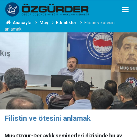
Anasayfa
Muş
Etkinlikler
Filistin ve ötesini
anlamak
Filistin ve ötesini anlamak
​​​​​​​Muş Özgür-Der aylık seminerleri dizisinde bu ay