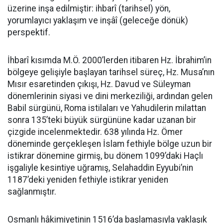
üzerine inşa edilmiştir: ihbarî (tarihsel) yön,
yorumlayıcı yaklaşım ve inşâî (geleceğe dönük)
perspektif.
İhbarî kısımda M.Ö. 2000’lerden itibaren Hz. İbrahim’in
bölgeye gelişiyle başlayan tarihsel süreç, Hz. Musa’nın
Mısır esaretinden çıkışı, Hz. Davud ve Süleyman
dönemlerinin siyasi ve dini merkeziliği, ardından gelen
Babil sürgünü, Roma istilaları ve Yahudilerin milattan
sonra 135’teki büyük sürgününe kadar uzanan bir
çizgide incelenmektedir. 638 yılında Hz. Ömer
döneminde gerçekleşen İslam fethiyle bölge uzun bir
istikrar dönemine girmiş, bu dönem 1099’daki Haçlı
işgaliyle kesintiye uğramış, Selahaddin Eyyubi’nin
1187’deki yeniden fethiyle istikrar yeniden
sağlanmıştır.
Osmanlı hâkimiyetinin 1516’da başlamasıyla yaklaşık