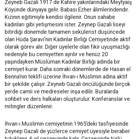
Zeyneb Gazali 1917 de Kahire yakınlarındaki Meytyaiş
Köyünde dünyaya gelir. Babası Ezher âlimlerindendir.
Kızının eğitimiyle kendisi ilgilenir. Onun sahabe
kadınları gibi yetişmesini ister. Zeynep Gazali liseyi
bitirdiği dönemde tamamen sekülerist düşüncede
olan Hüda Şaravi’nin Kadınlar Birliği Cemiyetinde aktif
olarak görev alır. Diğer üyelerle olan fikir uyuşmazlığı
nedeniyle bu cemiyetten ayrılır ve henüz 20
yaşındayken Müslüman Kadınlar Birliği adında bir
cemiyet kurar. Daha sonraki dönemlerde de Hasan el
Benna’nın teklifi üzerine İhvan-ı Müslimin adına aktif
bir şekilde çalışır. Zeyneb Gazali öncülüğünde birçok
yerde camii ve medreseler inşa edilir. Buralarda
sohbet ve ders halkaları oluşturulur. Konferanslar ve
mitingler düzenlenir.
İhvan-ı Muslimin cemiyetinin 1965’deki tasfiyesinde
Zeynep Gazali de yüzlerce cemiyet üyesiyle beraber
tutuklanır. 6 yıl cezaevinde kalır. Cezaevinde türlü