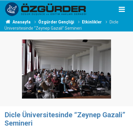
Anasayfa
Özgürder Gençliği
Etkinlikler
Dicle
Üniversitesinde “Zeynep Gazali” Semineri
Dicle Üniversitesinde “Zeynep Gazali”
Semineri