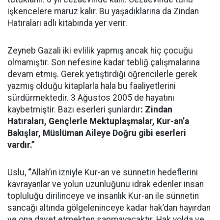
işkencelere maruz kalır. Bu yaşadıklarına da Zindan
Hatıraları adlı kitabında yer verir.
Zeyneb Gazali iki evlilik yapmış ancak hiç çocuğu
olmamıştır. Son nefesine kadar tebliğ çalışmalarına
devam etmiş. Gerek yetiştirdiği öğrencilerle gerek
yazmış olduğu kitaplarla hala bu faaliyetlerini
sürdürmektedir. 3 Ağustos 2005 de hayatını
kaybetmiştir. Bazı eserleri şunlardır
: Zindan
Hatıraları, Gençlerle Mektuplaşmalar, Kur-an’a
Bakışlar, Müslüman Aileye Doğru gibi eserleri
vardır.”
Uslu,
“
Allah’ın izniyle Kur-an ve sünnetin hedeflerini
kavrayanlar ve yolun uzunluğunu idrak edenler insan
topluluğu dirilinceye ve insanlık Kur-an ile sünnetin
sancağı altında gölgeleninceye kadar hak’dan hayırdan
ve ona davet etmekten sapmayacaktır. Hak yolda ve