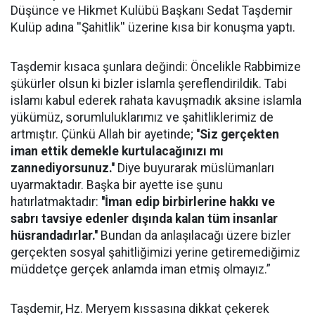
Düşünce ve Hikmet Kulübü Başkanı Sedat Taşdemir
Kulüp adına ''Şahitlik'' üzerine kısa bir konuşma yaptı.
Taşdemir kısaca şunlara değindi: Öncelikle Rabbimize
şükürler olsun ki bizler islamla şereflendirildik. Tabi
islamı kabul ederek rahata kavuşmadık aksine islamla
yükümüz, sorumluluklarımız ve şahitliklerimiz de
artmıştır. Çünkü Allah bir ayetinde;
''Siz gerçekten
iman ettik demekle kurtulacağınızı mı
zannediyorsunuz.''
Diye buyurarak müslümanları
uyarmaktadır. Başka bir ayette ise şunu
hatırlatmaktadır:
''İman edip birbirlerine hakkı ve
sabrı tavsiye edenler dışında kalan tüm insanlar
hüsrandadırlar.''
Bundan da anlaşılacağı üzere bizler
gerçekten sosyal şahitliğimizi yerine getiremediğimiz
müddetçe gerçek anlamda iman etmiş olmayız.”
Taşdemir, Hz. Meryem kıssasına dikkat çekerek