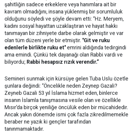
şahitliğin sadece erkeklere veya hanımlara ait bir
kavram olmadığını, insana yüklenmiş bir sorumluluk
olduğunu söyledi ve şöyle devam etti: “Hz. Meryem,
kadını sosyal hayattan uzaklaştıran ve hayat hakkı
tanımayan bir zihniyete darbe olarak gelmiştir ve var
olan tüm düzeni yerle bir etmiştir.
''Git ve ruku
edenlerle birlikte ruku et''
emrini aldığında tedirgindi
ama emindi. Çünkü tek dayanağı olan Rabbi vardı ve
biliyordu;
Rabbi hesapsız rızık verendir.”
Semineri sunmak için kürsüye gelen Tuba Uslu özetle
şunlara değindi: “Öncelikle neden Zeynep Gazali?
Zeyneb Gazali 53 yıl İslama hizmet eden, binlerce
insanın İslamla tanışmasına vesile olan ve özellikle
Mısır’da birçok yeniliğe öncülük eden bir mücahidedir.
Ancak yakın dönemde ismi çok fazla zikredilmemekle
beraber ne yazık ki gençler tarafından
tanınmamaktadır.