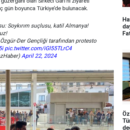
 güzergahı olan Sirkeci Garı'nı ziyareti
üç gün boyunca Türkiye’de bulunacak.
Ha
su: Soykırım suçlusu, katil Almanya!
da
uz!
Fa
e Özgür-Der Gençliği tarafından protesto
5i
pic.twitter.com/iGl55TLrC4
zHaber)
April 22, 2024
Öz
Tü
de