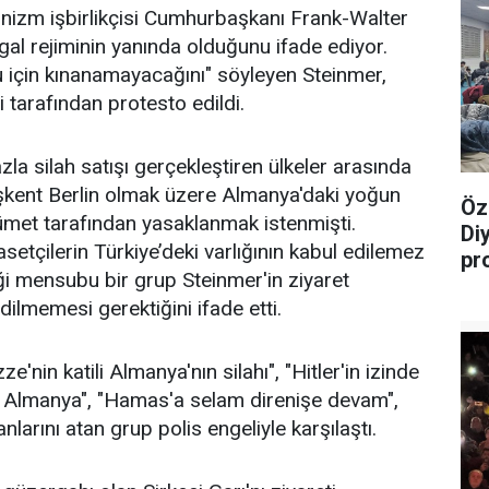
nizm işbirlikçisi Cumhurbaşkanı Frank-Walter
gal rejiminin yanında olduğunu ifade ediyor.
 için kınanamayacağını" söyleyen Steinmer,
 tarafından protesto edildi.
zla silah satışı gerçekleştiren ülkeler arasında
aşkent Berlin olmak üzere Almanya'daki yoğun
Öz
ümet tarafından yasaklanmak istenmişti.
Di
setçilerin Türkiye’deki varlığının kabul edilemez
pr
i mensubu bir grup Steinmer'in ziyaret
dilmemesi gerektiğini ifade etti.
e'nin katili Almanya'nın silahı", "Hitler'in izinde
il Almanya", "Hamas'a selam direnişe devam",
nlarını atan grup polis engeliyle karşılaştı.