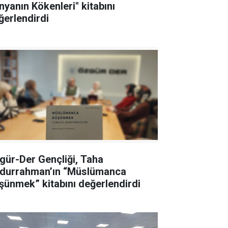
nyanın Kökenleri" kitabını
ğerlendirdi
gür-Der Gençliği, Taha
durrahman’ın “Müslümanca
şünmek” kitabını değerlendirdi