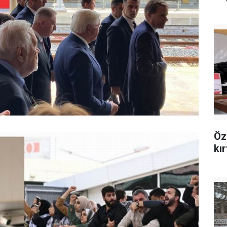
Öz
kı