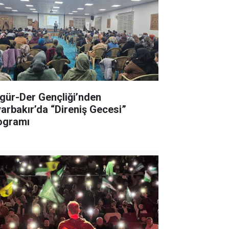
gür-Der Gençliği’nden
yarbakır’da “Direniş Gecesi”
ogramı