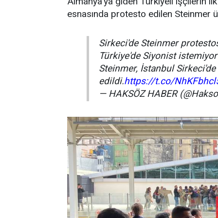
Almanya'ya giden Türkiyeli işçilerin ilk
esnasında protesto edilen Steinmer 
Sirkeci'de Steinmer protesto
Türkiye'de Siyonist istemiyor
Steinmer, İstanbul Sirkeci'd
edildi.
https://t.co/NhKFbhcl
— HAKSÖZ HABER (@Hakso