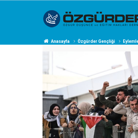
Anasayfa
Özgürder Gençliği
Eyleml