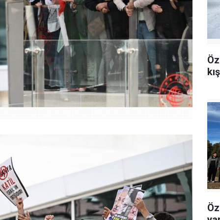
Öz
kı
Öz
ya