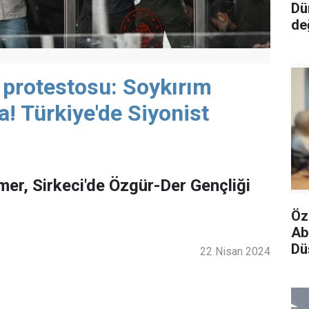
Dü
de
 protestosu: Soykırım
a! Türkiye'de Siyonist
r, Sirkeci'de Özgür-Der Gençliği
Öz
Ab
Dü
22 Nisan 2024