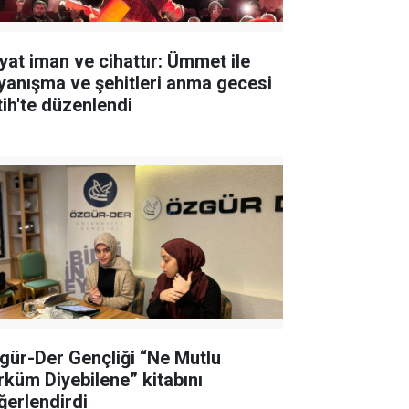
yat iman ve cihattır: Ümmet ile
yanışma ve şehitleri anma gecesi
tih'te düzenlendi
gür-Der Gençliği “Ne Mutlu
rküm Diyebilene” kitabını
ğerlendirdi