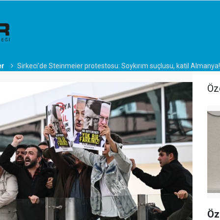
er
Sirkeci'de Steinmeier protestosu: Soykırım suçlusu, katil Almanya!
Öz
Öz