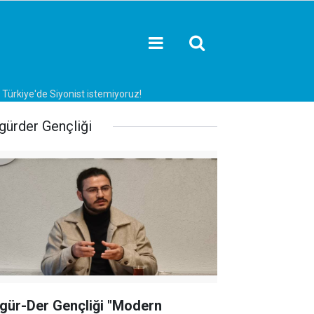
 Türkiye'de Siyonist istemiyoruz!
gürder Gençliği
gür-Der Gençliği "Modern