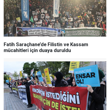
Fatih Saraçhane’de Filistin ve Kassam
mücahitleri için duaya duruldu