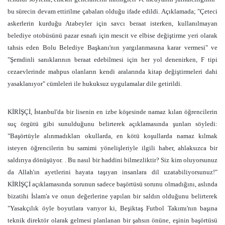
bu sürecin devam ettirilme çabaları olduğu ifade edildi. Açıklamada; "Çeteci
askerlerin kurduğu Atabeyler için savcı beraat isterken, kullanılmayan
belediye otobüsünü pazar esnafı için mescit ve elbise değiştirme yeri olarak
tahsis eden Bolu Belediye Başkanı'nın yargılanmasına karar vermesi" ve
"Şemdinli sanıklarının beraat edebilmesi için her yol denenirken, F tipi
cezaevlerinde mahpus olanların kendi aralarında kitap değiştirmeleri dahi
yasaklanıyor" cümleleri ile hukuksuz uygulamalar dile getirildi.
KİRİŞÇİ
, İstanbul'da bir lisenin en izbe köşesinde namaz kılan öğrencilerin
suç örgütü gibi sunulduğunu belirterek açıklamasında şunları söyledi:
"
Başörtüyle alınmadıkları okullarda, en kötü koşullarda namaz kılmak
isteyen öğrencilerin bu samimi yönelişleriyle ilgili haber, ahlaksızca bir
saldırıya dönüşüyor. . Bu nasıl bir haddini bilmezliktir? Siz kim oluyorsunuz
da Allah'ın ayetlerini hayata taşıyan insanlara dil uzatabiliyorsunuz!"
KİRİŞÇİ açıklamasında sorunun sadece başörtüsü sorunu olmadığını, aslında
bizatihi İslam'a ve onun değerlerine yapılan bir saldırı olduğunu belirterek
"Yasakçılık öyle boyutlara varıyor ki, Beşiktaş Futbol Takımı'nın başına
teknik direktör olarak gelmesi planlanan bir şahsın önüne, eşinin başörtüsü