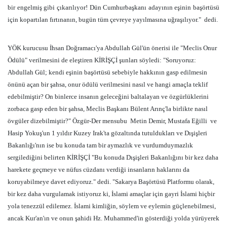
bir engelmiş gibi çıkarılıyor! Dün Cumhurbaşkanı adayının eşinin başörtüsü
için kopartılan fırtınanın, bugün tüm çevreye yayılmasına uğraşılıyor."
dedi.
YÖK kurucusu İhsan Doğramacı'ya Abdullah Gül'ün önerisi ile "Meclis Onur
Ödülü" verilmesini de eleştiren KİRİŞÇİ şunları söyledi: "Soruyoruz:
Abdullah Gül; kendi eşinin başörtüsü sebebiyle hakkının gasp edilmesin
önünü açan bir şahsa, onur ödülü verilmesini nasıl ve hangi amaçla teklif
edebilmiştir? On binlerce insanın geleceğini baltalayan ve özgürlüklerini
zorbaca gasp eden bir şahsa, Meclis Başkanı Bülent Arınç'la birlikte nasıl
övgüler dizebilmiştir?" Özgür-Der mensubu
Metin Demir, Mustafa Eğilli
ve
Hasip Yokuş'un 1 yıldır Kuzey Irak'ta gözaltında tutuldukları ve Dışişleri
Bakanlığı'nın ise bu konuda tam bir aymazlık ve vurdumduymazlık
sergilediğini belirten KİRİŞÇİ "Bu konuda Dışişleri Bakanlığını bir kez daha
harekete geçmeye ve nüfus cüzdanı verdiği insanların haklarını da
koruyabilmeye davet ediyoruz." dedi. "Sakarya Başörtüsü Platformu olarak,
bir kez daha vurgulamak istiyoruz ki, İslami amaçlar için gayri İslami hiçbir
yola tenezzül edilemez. İslami kimliğin, söylem ve eylemin güçlenebilmesi,
ancak Kur'an'ın ve onun şahidi Hz. Muhammed'in gösterdiği yolda yürüyerek