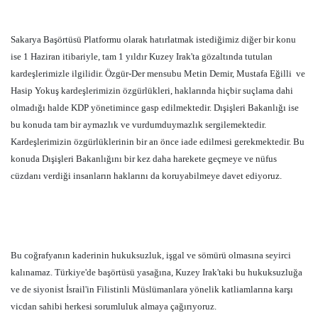
Sakarya Başörtüsü Platformu olarak hatırlatmak istediğimiz diğer bir konu
ise 1 Haziran itibariyle, tam 1 yıldır Kuzey Irak'ta gözaltında tutulan
kardeşlerimizle ilgilidir. Özgür-Der mensubu Metin Demir, Mustafa Eğilli
ve
Hasip Yokuş kardeşlerimizin özgürlükleri, haklarında hiçbir suçlama dahi
olmadığı halde KDP yönetimince gasp edilmektedir. Dışişleri Bakanlığı ise
bu konuda tam bir aymazlık ve vurdumduymazlık sergilemektedir.
Kardeşlerimizin özgürlüklerinin bir an önce iade edilmesi gerekmektedir. Bu
konuda Dışişleri Bakanlığını bir kez daha harekete geçmeye ve nüfus
cüzdanı verdiği insanların haklarını da koruyabilmeye davet ediyoruz.
Bu coğrafyanın kaderinin hukuksuzluk, işgal ve sömürü olmasına seyirci
kalınamaz. Türkiye'de başörtüsü yasağına, Kuzey Irak'taki bu hukuksuzluğa
ve de siyonist İsrail'in Filistinli Müslümanlara yönelik katliamlarına karşı
vicdan sahibi herkesi sorumluluk almaya çağırıyoruz.