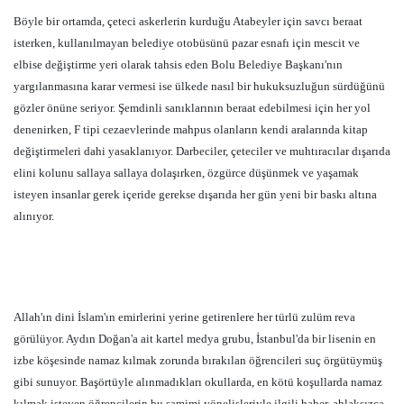
Böyle bir ortamda, çeteci askerlerin kurduğu Atabeyler için savcı beraat
isterken, kullanılmayan belediye otobüsünü pazar esnafı için mescit ve
elbise değiştirme yeri olarak tahsis eden Bolu Belediye Başkanı'nın
yargılanmasına karar vermesi ise ülkede nasıl bir hukuksuzluğun sürdüğünü
gözler önüne seriyor. Şemdinli sanıklarının beraat edebilmesi için her yol
denenirken, F tipi cezaevlerinde mahpus olanların kendi aralarında kitap
değiştirmeleri dahi yasaklanıyor. Darbeciler, çeteciler ve muhtıracılar dışarıda
elini kolunu sallaya sallaya dolaşırken, özgürce düşünmek ve yaşamak
isteyen insanlar gerek içeride gerekse dışarıda her gün yeni bir baskı altına
alınıyor.
Allah'ın dini İslam'ın emirlerini yerine getirenlere her türlü zulüm reva
görülüyor. Aydın Doğan'a ait kartel medya grubu, İstanbul'da bir lisenin en
izbe köşesinde namaz kılmak zorunda bırakılan öğrencileri suç örgütüymüş
gibi sunuyor. Başörtüyle alınmadıkları okullarda, en kötü koşullarda namaz
kılmak isteyen öğrencilerin bu samimi yönelişleriyle ilgili haber, ahlaksızca