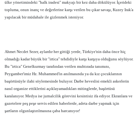
ülke yönetimindeki "halk iradesi" makyajı bir kez daha dökülüyor. İçerideki
topluma, onun inanç ve değerlerine karşı verilen bu çıkar savaşı, Kuzey Irak'a
yapılacak bir müdahale ile gizlenmek isteniyor.
Ahmet Necdet Sezer, aylardır her gittiği yerde, Türkiye'nin daha önce hiç
olmadığı kadar büyük bir "irtica" tehdidiyle karşı karşıya olduğunu söylüyor.
Bu "irtica" Genelkurmay tarafından verilen muhtırada tanımını,
Peygamber'imiz Hz. Muhammed'in anılmasında ya da kız çocuklarının
başörtüsüyle ilahi söylemesinde buluyor. Darbe heveslisi emekli askerlerin
nasıl organize ettiklerini açıklayamadıkları mitinglerde, başörtüsü
karalanıyor. Medya ise jurnalcilik görevini kesintisiz ifa ediyor. Ekranlara ve
gazetelere peş peşe servis edilen haberlerde, adeta darbe yapmak için
şartların olgunlaştırılmasına çaba harcanıyor!