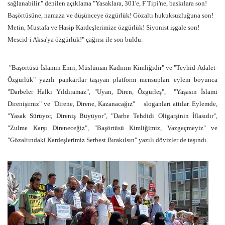
sağlanabilir." denilen açıklama "Yasaklara, 301'e, F Tipi'ne, baskılara son!
Başörtüsüne, namaza ve düşünceye özgürlük! Gözaltı hukuksuzluğuna son!
Metin, Mustafa ve Hasip Kardeşlerimize özgürlük! Siyonist işgale son!
Mescid-i Aksa'ya özgürlük!" çağrısı ile son buldu.
"Başörtüsü İslamın Emri, Müslüman Kadının Kimliğidir" ve "Tevhid-Adalet-
Özgürlük" yazılı pankartlar taşıyan platform mensupları eylem boyunca
"Darbeler Halkı Yıldıramaz", "Uyan, Diren, Özgürleş",
"Yaşasın İslami
Direnişimiz" ve "Direne, Direne, Kazanacağız"
sloganları attılar. Eylemde,
"Yasak Sürüyor, Direniş Büyüyor", "Darbe Tehdidi Oligarşinin İflasıdır",
"Zulme Karşı Direneceğiz", "Başörtüsü Kimliğimiz, Vazgeçmeyiz" ve
"Gözaltındaki Kardeşlerimiz Serbest Bırakılsın" yazılı dövizler de taşındı.