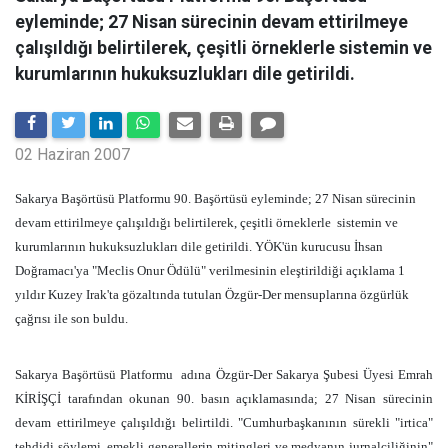
eyleminde; 27 Nisan sürecinin devam ettirilmeye
çalışıldığı belirtilerek, çeşitli örneklerle sistemin ve
kurumlarının hukuksuzlukları dile getirildi.
02 Haziran 2007
Sakarya Başörtüsü Platformu 90. Başörtüsü eyleminde; 27 Nisan sürecinin
devam ettirilmeye çalışıldığı belirtilerek, çeşitli örneklerle
sistemin ve
kurumlarının hukuksuzlukları dile getirildi. YÖK'ün kurucusu İhsan
Doğramacı'ya "Meclis Onur Ödülü" verilmesinin eleştirildiği açıklama 1
yıldır Kuzey Irak'ta gözaltında tutulan Özgür-Der mensuplarına özgürlük
çağrısı ile son buldu.
Sakarya Başörtüsü Platformu
adına Özgür-Der Sakarya Şubesi Üyesi Emrah
KİRİŞÇİ tarafından okunan 90. basın açıklamasında; 27 Nisan sürecinin
devam ettirilmeye çalışıldığı belirtildi. "Cumhurbaşkanının sürekli "irtica"
tehdidi söylemi, emekli generallerin mitingleri ve medyanın jurnalciliğinin"