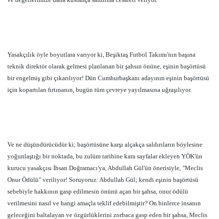
Yasakçılık öyle boyutlara varıyor ki, Beşiktaş Futbol Takımı'nın başına
teknik direktör olarak gelmesi planlanan bir şahsın önüne, eşinin başörtüsü
bir engelmiş gibi çıkarılıyor! Dün Cumhurbaşkanı adayının eşinin başörtüsü
için kopartılan fırtınanın, bugün tüm çevreye yayılmasına uğraşılıyor.
Ve ne düşündürücüdür ki; başörtüsüne karşı alçakça saldırıların böylesine
yoğunlaştığı bir noktada, bu zulüm tarihine kara sayfalar ekleyen YÖK'ün
kurucu yasakçısı İhsan Doğramacı'ya, Abdullah Gül'ün önerisiyle, "Meclis
Onur Ödülü" veriliyor! Soruyoruz: Abdullah Gül; kendi eşinin başörtüsü
sebebiyle hakkının gasp edilmesin önünü açan bir şahsa, onur ödülü
verilmesini nasıl ve hangi amaçla teklif edebilmiştir? On binlerce insanın
geleceğini baltalayan ve özgürlüklerini zorbaca gasp eden bir şahsa, Meclis