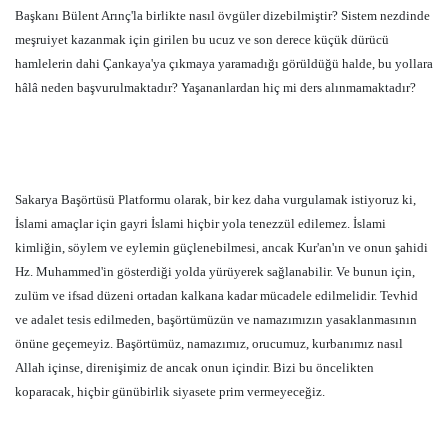
Başkanı Bülent Arınç'la birlikte nasıl övgüler dizebilmiştir? Sistem nezdinde
meşruiyet kazanmak için girilen bu ucuz ve son derece küçük dürücü
hamlelerin dahi Çankaya'ya çıkmaya yaramadığı görüldüğü halde, bu yollara
hâlâ neden başvurulmaktadır? Yaşananlardan hiç mi ders alınmamaktadır?
Sakarya Başörtüsü Platformu olarak, bir kez daha vurgulamak istiyoruz ki,
İslami amaçlar için gayri İslami hiçbir yola tenezzül edilemez. İslami
kimliğin, söylem ve eylemin güçlenebilmesi, ancak Kur'an'ın ve onun şahidi
Hz. Muhammed'in gösterdiği yolda yürüyerek sağlanabilir. Ve bunun için,
zulüm ve ifsad düzeni ortadan kalkana kadar mücadele edilmelidir. Tevhid
ve adalet tesis edilmeden, başörtümüzün ve namazımızın yasaklanmasının
önüne geçemeyiz. Başörtümüz, namazımız, orucumuz, kurbanımız nasıl
Allah içinse, direnişimiz de ancak onun içindir. Bizi bu öncelikten
koparacak, hiçbir günübirlik siyasete prim vermeyeceğiz.