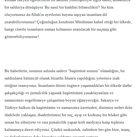
bir saldırıya dönüşüyor. Bu nasıl bir haddini bilmezliktir? Siz kim
oluyorsunuz da Allah'ın ayetlerini hayata taşıyan insanlara dil
uzatabiliyorsunuz! Çoğunluğun kendisini Müslüman kabul ettiği bir ülkede,
hangi cüretle insanların namaz kılmasını utanılacak bir suçmuş gibi
gösterebiliyorsunuz!
Bu haberlerin, sorunun aslında sadece "başörtüsü sorunu" olmadığını, bu
saldırıların bütüncül olarak bizatihi İslam'a yapıldığını yeterince izah
ettiğine inanıyoruz. İnsanların dinini özgürce yaşamadıkları bir ülkede darbe
şakşakçılığı ve jurnalcilik yaparak başörtüsünü yasaklayanlara ve
namazımızı engellemeye çalışanlara boyun eğmeyeceğiz. Sakarya ve
Türkiye halkını da başörtümüz ve namazımız üzerinden, dinimize nefret dolu
ifadelerle yaklaşan, ibadetlerimizi bir suç, ayıp ve korkunç bir felaket gibi
sunan bu zihniyete ve ona jurnalcilik yapan kirli medyaya karşı tepkisiz
kalmamaya davet ediyoruz. Çünkü suskunluk, zalimlere her gün bize, inanç
ve değerlerimize daha küstahça saldırma cesareti veriyor.