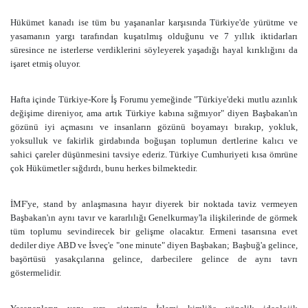
Hükümet kanadı ise tüm bu yaşananlar karşısında Türkiye'de yürütme ve
yasamanın yargı tarafından kuşatılmış olduğunu ve 7 yıllık iktidarları
süresince ne isterlerse verdiklerini söyleyerek yaşadığı hayal kırıklığını da
işaret etmiş oluyor.
Hafta içinde Türkiye-Kore İş Forumu yemeğinde "Türkiye'deki mutlu azınlık
değişime direniyor, ama artık Türkiye kabına sığmıyor" diyen Başbakan'ın
gözünü iyi açmasını ve insanların gözünü boyamayı bırakıp, yokluk,
yoksulluk ve fakirlik girdabında boğuşan toplumun dertlerine kalıcı ve
sahici çareler düşünmesini tavsiye ederiz. Türkiye Cumhuriyeti kısa ömrüne
çok Hükümetler sığdırdı, bunu herkes bilmektedir.
İMF'ye, stand by anlaşmasına hayır diyerek bir noktada taviz vermeyen
Başbakan'ın aynı tavır ve kararlılığı Genelkurmay'la ilişkilerinde de görmek
tüm toplumu sevindirecek bir gelişme olacaktır. Ermeni tasarısına evet
dediler diye ABD ve İsveç'e "one minute" diyen Başbakan; Başbuğ'a gelince,
başörtüsü yasakçılarına gelince, darbecilere gelince de aynı tavrı
göstermelidir.