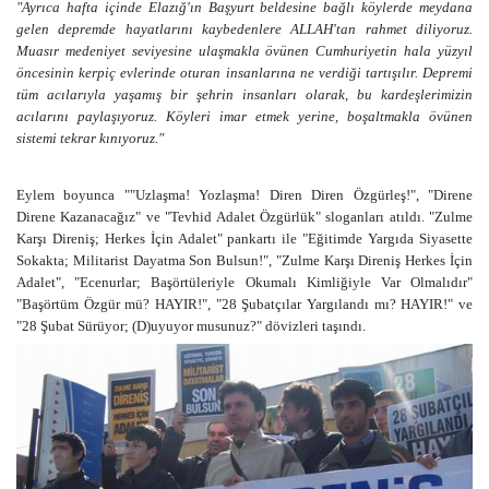
"Ayrıca hafta içinde Elazığ'ın Başyurt beldesine bağlı köylerde meydana
gelen depremde hayatlarını kaybedenlere ALLAH'tan rahmet diliyoruz.
Muasır medeniyet seviyesine ulaşmakla övünen Cumhuriyetin hala yüzyıl
öncesinin kerpiç evlerinde oturan insanlarına ne verdiği tartışılır. Depremi
tüm acılarıyla yaşamış bir şehrin insanları olarak, bu kardeşlerimizin
acılarını paylaşıyoruz. Köyleri imar etmek yerine, boşaltmakla övünen
sistemi tekrar kınıyoruz."
Eylem boyunca "
"Uzlaşma! Yozlaşma! Diren Diren Özgürleş!", "Direne
Direne Kazanacağız" ve "Tevhid Adalet Özgürlük"
sloganları atıldı. "Zulme
Karşı Direniş; Herkes İçin Adalet" pankartı ile "Eğitimde Yargıda Siyasette
Sokakta; Militarist Dayatma Son Bulsun!", "Zulme Karşı Direniş Herkes İçin
Adalet", "Ecenurlar; Başörtüleriyle Okumalı Kimliğiyle Var Olmalıdır"
"Başörtüm Özgür mü? HAYIR!", "28 Şubatçılar Yargılandı mı? HAYIR!" ve
"28 Şubat Sürüyor; (D)uyuyor musunuz?" dövizleri taşındı.