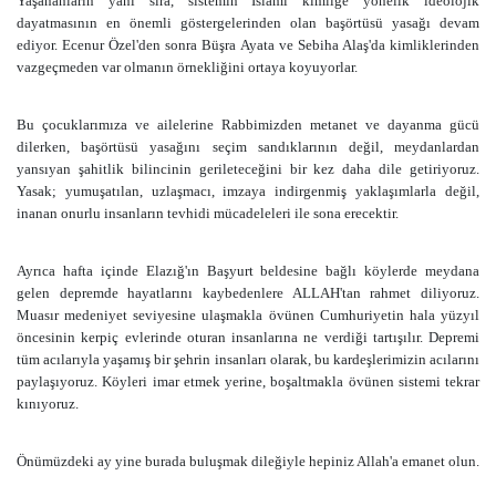
Yaşananların yanı sıra, sistemin İslami kimliğe yönelik ideolojik
dayatmasının en önemli göstergelerinden olan başörtüsü yasağı devam
ediyor. Ecenur Özel'den sonra Büşra Ayata ve Sebiha Alaş'da kimliklerinden
vazgeçmeden var olmanın örnekliğini ortaya koyuyorlar.
Bu çocuklarımıza ve ailelerine Rabbimizden metanet ve dayanma gücü
dilerken, başörtüsü yasağını seçim sandıklarının değil, meydanlardan
yansıyan şahitlik bilincinin gerileteceğini bir kez daha dile getiriyoruz.
Yasak; yumuşatılan, uzlaşmacı, imzaya indirgenmiş yaklaşımlarla değil,
inanan onurlu insanların tevhidi mücadeleleri ile sona erecektir.
Ayrıca hafta içinde Elazığ'ın Başyurt beldesine bağlı köylerde meydana
gelen depremde hayatlarını kaybedenlere ALLAH'tan rahmet diliyoruz.
Muasır medeniyet seviyesine ulaşmakla övünen Cumhuriyetin hala yüzyıl
öncesinin kerpiç evlerinde oturan insanlarına ne verdiği tartışılır. Depremi
tüm acılarıyla yaşamış bir şehrin insanları olarak, bu kardeşlerimizin acılarını
paylaşıyoruz. Köyleri imar etmek yerine, boşaltmakla övünen sistemi tekrar
kınıyoruz.
Önümüzdeki ay yine burada buluşmak dileğiyle hepiniz Allah'a emanet olun.