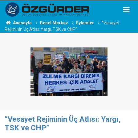
Anasayfa
Genel Merkez
Eylemler
“Vesayet
Rejiminin Üç Atlısı: Yargı, TSK ve CHP”
“Vesayet Rejiminin Üç Atlısı: Yargı,
TSK ve CHP”