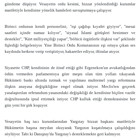
gündeme düşüyor. Vesayetin ordu kesimi, bizzat yönlendirdiği kurumlar
marifetiyle kendisine yönelik hamleleri savuşturmaya çalışıyor.
Birinci ordunun kendi personelini; "eşi çağdışı kıyafet giyiyor", "mesai
saatleri içinde namaz kılıyor", "siyasal İslami görüşleri benimser ve
destekler", "Kürt milliyetçiliği yapar","bölücü örgütlerle ilişkisi var" şeklinde
fişlediği belgeleniyor. Yine Birinci Ordu Komutanının eşi ortaya çıkan ses
kaydında herkese verip veriştiriyor, hakaretler ediyor, iftiralar atıyor.
Siyasette CHP, kendisinin de itiraf ettiği gibi Ergenekon'un avukatlığından
ödün vermeden parlamentoya göre meşru olan tüm yolları tıkayarak
Hükümeti baskı altında tutmak ve yapılması muhtemel yargı reformuna
ilişkin anayasa değişikliğine engel olmak istiyor. Meclis'ten geçerek
yasalaştırılan referandum yasasındaki değişikliği de kendisine biçilen vazife
doğrultusunda iptal ettirmek istiyor. CHP kulluk ettiği demokrasisine her
gün yeni bir şirk koşuyor.
Vesayetin baş tacı kurumlarından Yargıtay bizzat başkanı marifetiyle
Hükümetin başına meydan okuyarak Yargının kuşatılmaya çalışıldığını
söylüyor. Tabi ki Danıştay'da Yargıtay'ı desteklemekte geri kalmıyor.