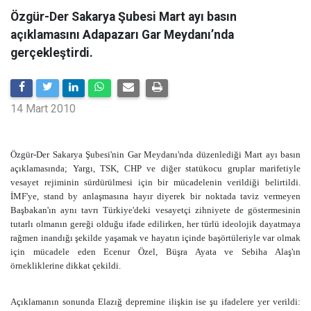
Özgür-Der Sakarya Şubesi Mart ayı basın
açıklamasını Adapazarı Gar Meydanı’nda
gerçekleştirdi.
14 Mart 2010
Özgür-Der Sakarya Şubesi'nin Gar Meydanı'nda düzenlediği Mart ayı basın
açıklamasında;
Yargı, TSK, CHP ve diğer statükocu gruplar marifetiyle
vesayet rejiminin sürdürülmesi için bir mücadelenin verildiği belirtildi.
İMF'ye, stand by anlaşmasına hayır diyerek bir noktada taviz vermeyen
Başbakan'ın aynı tavrı Türkiye'deki vesayetçi zihniyete de göstermesinin
tutarlı olmanın gereği olduğu ifade edilirken, her türlü ideolojik dayatmaya
rağmen inandığı şekilde yaşamak ve hayatın içinde başörtüleriyle var olmak
için mücadele eden Ecenur Özel, Büşra Ayata ve Sebiha Alaş'ın
örnekliklerine dikkat çekildi.
Açıklamanın sonunda Elazığ depremine ilişkin ise şu ifadelere yer verildi: