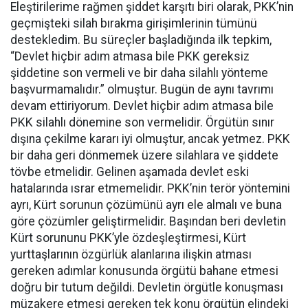
Eleştirilerime rağmen şiddet karşıtı biri olarak, PKK’nin
geçmişteki silah bırakma girişimlerinin tümünü
destekledim. Bu süreçler başladığında ilk tepkim,
“Devlet hiçbir adım atmasa bile PKK gereksiz
şiddetine son vermeli ve bir daha silahlı yönteme
başvurmamalıdır.” olmuştur. Bugün de aynı tavrımı
devam ettiriyorum. Devlet hiçbir adım atmasa bile
PKK silahlı dönemine son vermelidir. Örgütün sınır
dışına çekilme kararı iyi olmuştur, ancak yetmez. PKK
bir daha geri dönmemek üzere silahlara ve şiddete
tövbe etmelidir. Gelinen aşamada devlet eski
hatalarında ısrar etmemelidir. PKK’nin terör yöntemini
ayrı, Kürt sorunun çözümünü ayrı ele almalı ve buna
göre çözümler geliştirmelidir. Başından beri devletin
Kürt sorununu PKK’yle özdeşleştirmesi, Kürt
yurttaşlarının özgürlük alanlarına ilişkin atması
gereken adımlar konusunda örgütü bahane etmesi
doğru bir tutum değildi. Devletin örgütle konuşması
müzakere etmesi gereken tek konu örgütün elindeki