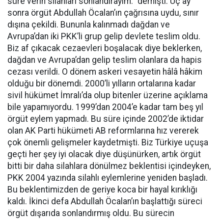
süre verin silahları sonlandırayım.” demişti. Üç ay
sonra örgüt Abdullah Öcalan’ın çağrısına uydu, sınır
dışına çekildi. Bununla kalınmadı dağdan ve
Avrupa’dan iki PKK’li grup gelip devlete teslim oldu.
Biz af çıkacak cezaevleri boşalacak diye beklerken,
dağdan ve Avrupa’dan gelip teslim olanlara da hapis
cezası verildi. O dönem askeri vesayetin hâlâ hâkim
olduğu bir dönemdi. 2000’li yılların ortalarına kadar
sivil hükümet İmralı’da olup bitenler üzerine açıklama
bile yapamıyordu. 1999’dan 2004’e kadar tam beş yıl
örgüt eylem yapmadı. Bu süre içinde 2002’de iktidar
olan AK Parti hükümeti AB reformlarına hız vererek
çok önemli gelişmeler kaydetmişti. Biz Türkiye uçuşa
geçti her şey iyi olacak diye düşünürken, artık örgüt
bitti bir daha silahlara dönülmez beklentisi içindeyken,
PKK 2004 yazında silahlı eylemlerine yeniden başladı.
Bu beklentimizden de geriye koca bir hayal kırıklığı
kaldı. İkinci defa Abdullah Öcalan’ın başlattığı süreci
örgüt dışarıda sonlandırmış oldu. Bu sürecin