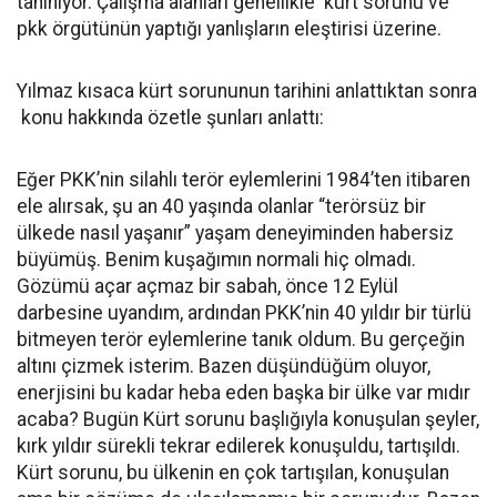
tanınıyor. Çalışma alanları genellikle kürt sorunu ve
pkk örgütünün yaptığı yanlışların eleştirisi üzerine.
Yılmaz kısaca kürt sorununun tarihini anlattıktan sonra
konu hakkında özetle şunları anlattı:
Eğer PKK’nin silahlı terör eylemlerini 1984’ten itibaren
ele alırsak, şu an 40 yaşında olanlar “terörsüz bir
ülkede nasıl yaşanır” yaşam deneyiminden habersiz
büyümüş. Benim kuşağımın normali hiç olmadı.
Gözümü açar açmaz bir sabah, önce 12 Eylül
darbesine uyandım, ardından PKK’nin 40 yıldır bir türlü
bitmeyen terör eylemlerine tanık oldum. Bu gerçeğin
altını çizmek isterim. Bazen düşündüğüm oluyor,
enerjisini bu kadar heba eden başka bir ülke var mıdır
acaba? Bugün Kürt sorunu başlığıyla konuşulan şeyler,
kırk yıldır sürekli tekrar edilerek konuşuldu, tartışıldı.
Kürt sorunu, bu ülkenin en çok tartışılan, konuşulan