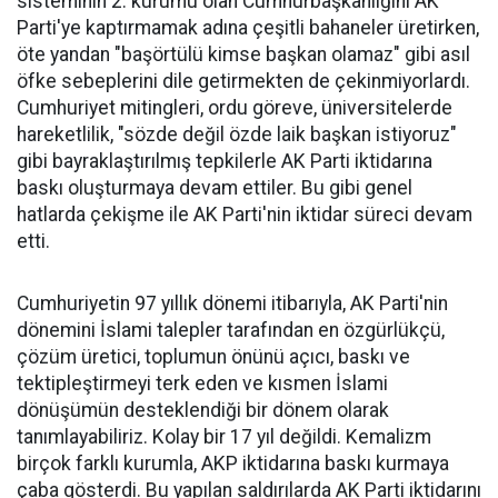
sisteminin 2. kurumu olan Cumhurbaşkanlığını AK
Parti'ye kaptırmamak adına çeşitli bahaneler üretirken,
öte yandan "başörtülü kimse başkan olamaz" gibi asıl
öfke sebeplerini dile getirmekten de çekinmiyorlardı.
Cumhuriyet mitingleri, ordu göreve, üniversitelerde
hareketlilik, "sözde değil özde laik başkan istiyoruz"
gibi bayraklaştırılmış tepkilerle AK Parti iktidarına
baskı oluşturmaya devam ettiler. Bu gibi genel
hatlarda çekişme ile AK Parti'nin iktidar süreci devam
etti.
Cumhuriyetin 97 yıllık dönemi itibarıyla, AK Parti'nin
dönemini İslami talepler tarafından en özgürlükçü,
çözüm üretici, toplumun önünü açıcı, baskı ve
tektipleştirmeyi terk eden ve kısmen İslami
dönüşümün desteklendiği bir dönem olarak
tanımlayabiliriz. Kolay bir 17 yıl değildi. Kemalizm
birçok farklı kurumla, AKP iktidarına baskı kurmaya
çaba gösterdi. Bu yapılan saldırılarda AK Parti iktidarını