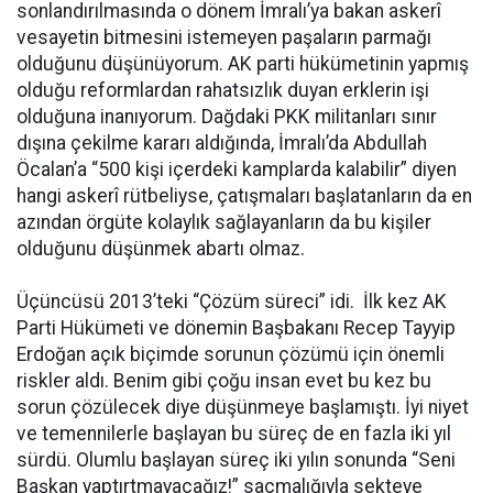
sonlandırılmasında o dönem İmralı’ya bakan askerî
vesayetin bitmesini istemeyen paşaların parmağı
olduğunu düşünüyorum. AK parti hükümetinin yapmış
olduğu reformlardan rahatsızlık duyan erklerin işi
olduğuna inanıyorum. Dağdaki PKK militanları sınır
dışına çekilme kararı aldığında, İmralı’da Abdullah
Öcalan’a “500 kişi içerdeki kamplarda kalabilir” diyen
hangi askerî rütbeliyse, çatışmaları başlatanların da en
azından örgüte kolaylık sağlayanların da bu kişiler
olduğunu düşünmek abartı olmaz.
Üçüncüsü 2013’teki “Çözüm süreci” idi. İlk kez AK
Parti Hükümeti ve dönemin Başbakanı Recep Tayyip
Erdoğan açık biçimde sorunun çözümü için önemli
riskler aldı. Benim gibi çoğu insan evet bu kez bu
sorun çözülecek diye düşünmeye başlamıştı. İyi niyet
ve temennilerle başlayan bu süreç de en fazla iki yıl
sürdü. Olumlu başlayan süreç iki yılın sonunda “Seni
Başkan yaptırtmayacağız!” saçmalığıyla sekteye