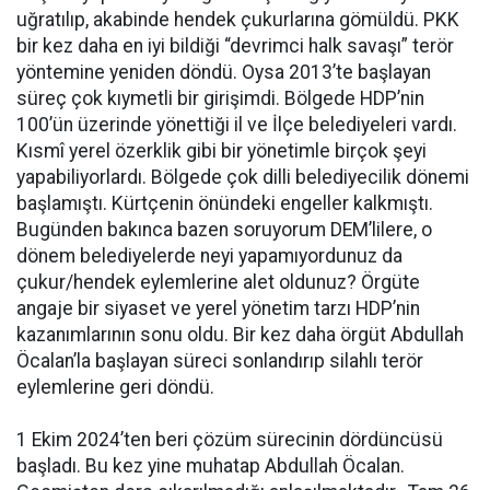
uğratılıp, akabinde hendek çukurlarına gömüldü. PKK
bir kez daha en iyi bildiği “devrimci halk savaşı” terör
yöntemine yeniden döndü. Oysa 2013’te başlayan
süreç çok kıymetli bir girişimdi. Bölgede HDP’nin
100’ün üzerinde yönettiği il ve İlçe belediyeleri vardı.
Kısmî yerel özerklik gibi bir yönetimle birçok şeyi
yapabiliyorlardı. Bölgede çok dilli belediyecilik dönemi
başlamıştı. Kürtçenin önündeki engeller kalkmıştı.
Bugünden bakınca bazen soruyorum DEM’lilere, o
dönem belediyelerde neyi yapamıyordunuz da
çukur/hendek eylemlerine alet oldunuz? Örgüte
angaje bir siyaset ve yerel yönetim tarzı HDP’nin
kazanımlarının sonu oldu. Bir kez daha örgüt Abdullah
Öcalan’la başlayan süreci sonlandırıp silahlı terör
eylemlerine geri döndü.
1 Ekim 2024’ten beri çözüm sürecinin dördüncüsü
başladı. Bu kez yine muhatap Abdullah Öcalan.