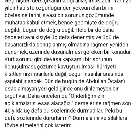
Geçmişten ders çıkarılmadığı anlaşılmaktadır. Tam 26
yıldır hapiste özgürlüğünden yoksun olan birini
böylesine tarihî, siyasî bir sorunun çözümünde
muhatap kabul etmek, bence geçmişte de doğru
değildi, bugün de doğru değil. Hele bir de daha
önceleri aynı kişiyle üç defa denenmiş ve üçü de
başarısızlıkla sonuçlanmış olmasına rağmen yeniden
denemek, üzerinde düşünülmesi gereken bir konudur.
Kürt sorunu gibi devasa kapsamlı bir sorunun
konuşulması, çözüme kavuşturulması, hürriyeti
kısıtlanmış insanlarla değil, özgür insanlar arasında
yapılabilir ancak. Dün de bugün de Abdullah Öcalan’ı
esas almayan yeri geldiğinde onu dinlemeyen bir
örgüt var. Daha önceleri de “Önderliğimizin
açıklamalarını esas alacağız.” demelerine rağmen son
40 yılda üç defa bu sözlerinde durmadılar. Peki bu
defa sözlerinde dururlar mı? Durmalarını ve silahlara
tövbe etmelerini çok isterim.