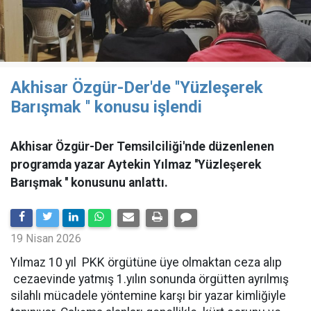
Akhisar Özgür-Der'de ''Yüzleşerek
Barışmak '' konusu işlendi
Akhisar Özgür-Der Temsilciliği'nde düzenlenen
programda yazar Aytekin Yılmaz ''Yüzleşerek
Barışmak '' konusunu anlattı.
19 Nisan 2026
Yılmaz 10 yıl PKK örgütüne üye olmaktan ceza alıp
cezaevinde yatmış 1.yılın sonunda örgütten ayrılmış
silahlı mücadele yöntemine karşı bir yazar kimliğiyle