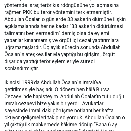
yöntemde ısrar, terör kısırdöngüsüne yol açmasına
rağmen PKK bu terör yöntemini terk etmemiştir.
Abdullah Öcalan o günlerde 33 askerin ölümüne ilişkin
açıklamalarında her ne kadar “33 askerin öldürülmesi
talimatını ben vermedim” demiş olsa da eylemi
yapanlar kınanmamış ve örgüt içi cezai yaptırımlara
uğramamışlardır. Üç aylık sürecin sonunda Abdullah
Öcalan’ın ateşkes ilanıyla yaptığı bu girişimi, örgüt
dışarıda yaptığı terör eylemleriyle süreci
sonlandırmıştır.
İkincisi 1999’da Abdullah Öcalan’ın İmralı’ya
getirilmesiyle başladı. O dönem ben hâlâ Bursa
Cezaevi’nde hapisteyim. Abdullah Öcalan’ın tutulduğu
İmralı cezaevi bize yakın bir yerdi. Avukatlar
sayesinde İmralı’daki görüşme notlarını her hafta
okuyor gelişmeleri takip ediyorduk. Abdullah Öcalan o
yıl çıktığı ilk mahkemede hâkime dönüp “Bana 6 ay