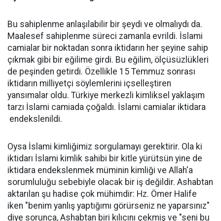
Bu sahiplenme anlaşılabilir bir şeydi ve olmalıydı da.
Maalesef sahiplenme süreci zamanla evrildi. İslami
camialar bir noktadan sonra iktidarın her şeyine sahip
çıkmak gibi bir eğilime girdi. Bu eğilim, ölçüsüzlükleri
de peşinden getirdi. Özellikle 15 Temmuz sonrası
iktidarın milliyetçi söylemlerini içselleştiren
yansımalar oldu. Türkiye merkezli kimliksel yaklaşım
tarzı İslami camiada çoğaldı. İslami camialar iktidara
endekslenildi.
Oysa İslami kimliğimiz sorgulamayı gerektirir. Ola ki
iktidarı İslami kimlik sahibi bir kitle yürütsün yine de
iktidara endekslenmek müminin kimliği ve Allah'a
sorumluluğu sebebiyle olacak bir iş değildir. Ashabtan
aktarılan şu hadise çok mühimdir: Hz. Ömer Halife
iken "benim yanlış yaptığımı görürseniz ne yaparsınız"
diye sorunca, Ashabtan biri kılıcını çekmiş ve "seni bu