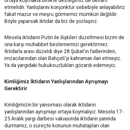
ortaya koymakla birlikte desteğimiz de devam
etmelidir. Yanlışlarını konjonktür sebebiyle anlayabiliriz
fakat mazur ve meşru görmemiz mümkün değildir.
Böyle yaparsak iktidar da biz de yozlaşırız.
Mesela iktidarın Putin ile ilişkileri düzeltmesi bizim de
ona karşı muhabbet beslememizi gerektirmez.
İktidarla arası düzeldi diye 28 Şubat'ın faillerinden,
imzacılarından olan Bahçeli'yi kahraman ilan etmeyiz.
Ya da yargıdaki hukuksuzlukları gözardı edemeyiz.
Kimliğimiz İktidarın Yanlışlarından Ayrışmayı
Gerektirir
Kimliğimizin bir yansıması olarak iktidarın
yanlışlarından ayrışmayı ortaya koymalıyız. Mesela 17-
25 Aralık yargı darbesi vakıasında iktidarın yanında
durmamız, o süreçte konunun muhatapları olan