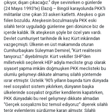
çıkıyor, dışarı çıkacağız.” diye sevinirken o günlerde
(24 Mayıs 1993’te) Elazığ – Bingöl karayolunda PKK’li
militanlar izne çıkan 33 askeri katletti. Ateşkes o gün
fiilen bozuldu. Ateşkesin bozulmasıyla PKK eski
silahlı terör uyguladığı günlerine geri dönünce biz de
içerde kaldık. İlk ateşkesin şöyle bir özel yanı vardı.
Devlet cumhuriyet tarihinde ilk kez Kürt inkârından
vazgeçmişti. Ülkenin en üst makamında oturan
Cumhurbaşkanı Süleyman Demirel, “Kürt realitesini
tanıyoruz.” diyebilmiştir. Kürt vekiller SHP’den
milletvekili seçilerek HEP adıyla mecliste grup olarak
siyaset yapma imkânı doğmuşken PKK meclisteki bu
olumlu gelişmeyi dikkate almamış silahlı yöntemde
ısrar etmiştir. Üstelik ’90’lı yılların başında tüm dünyada
reel sosyalist sistem yıkılırken, dünyanın başka
ülkelerinde sosyalist örgütler kendilerini kapatırken,
PKK dünyadaki bu reel gelişmeyi dikkate almadan
“Gerçek sosyalizmi biz temsil ediyoruz” diyerek silahlı
terör eylemlerini sürdürme kararı almıştır. Silahlı