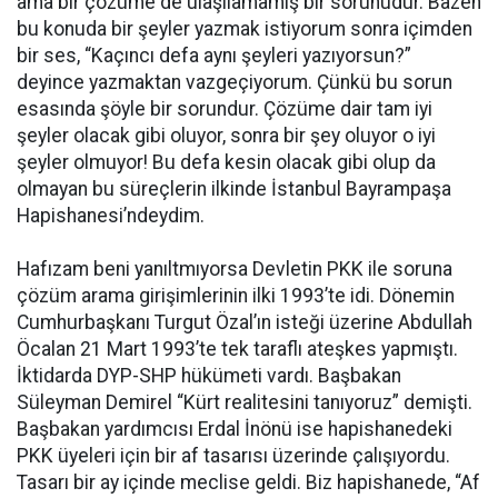
ama bir çözüme de ulaşılamamış bir sorunudur. Bazen
bu konuda bir şeyler yazmak istiyorum sonra içimden
bir ses, “Kaçıncı defa aynı şeyleri yazıyorsun?”
deyince yazmaktan vazgeçiyorum. Çünkü bu sorun
esasında şöyle bir sorundur. Çözüme dair tam iyi
şeyler olacak gibi oluyor, sonra bir şey oluyor o iyi
şeyler olmuyor! Bu defa kesin olacak gibi olup da
olmayan bu süreçlerin ilkinde İstanbul Bayrampaşa
Hapishanesi’ndeydim.
Hafızam beni yanıltmıyorsa Devletin PKK ile soruna
çözüm arama girişimlerinin ilki 1993’te idi. Dönemin
Cumhurbaşkanı Turgut Özal’ın isteği üzerine Abdullah
Öcalan 21 Mart 1993’te tek taraflı ateşkes yapmıştı.
İktidarda DYP-SHP hükümeti vardı. Başbakan
Süleyman Demirel “Kürt realitesini tanıyoruz” demişti.
Başbakan yardımcısı Erdal İnönü ise hapishanedeki
PKK üyeleri için bir af tasarısı üzerinde çalışıyordu.
Tasarı bir ay içinde meclise geldi. Biz hapishanede, “Af