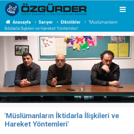
Anasayfa
Sarıyer
Etkinlikler
'Müslümanların
İktidarla İlişkileri ve Hareket Yöntemleri'
'Müslümanların İktidarla İlişkileri ve
Hareket Yöntemleri'