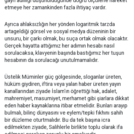
gayrı adilliği düşünüldüğünde doğru ölçülerle hareket
etmeye her zamankinden fazla ihtiyaç vardır.
Ayrıca ahlaksızlığın her yönden logaritmik tarzda
artageldiği görsel ve sosyal medya düzeninin bir
unsuru, bir çarkı olmak, bu suça ortak olmak olacaktır.
Gerçek hayatta attığımız her adımın hesabı nasıl
sorulacaksa, klavyenin başında bastığımız her tuşun
hesabının da sorulacağı unutulmamalıdır.
Üstelik Müminler güç gölgesinde, sloganlar üreten,
hüküm giydiren, iftira veya yalan haber üreten yayın
kanallarından ziyade İslam'ın öğrettiği hak, adalet,
mahremiyet, masumiyet, merhamet gibi şiarlara dikkat
eden haber kaynaklarına itibar etmelidir. Bunları arayıp
bulmalı, bilinç dünyasını ve eylem/tepki fıkhını sahih
bir düzleme oturtmalıdır. Bu da tek başına icra
edilmekten ziyade, Salihlerle birlikte toplu olarak ifa