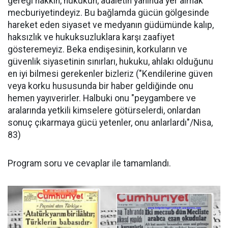
gereği hakkın, hukukun, adaletin yanında yer almak
mecburiyetindeyiz. Bu bağlamda gücün gölgesinde
hareket eden siyaset ve medyanın güdümünde kalıp,
haksızlık ve hukuksuzluklara karşı zaafiyet
gösteremeyiz. Beka endişesinin, korkuların ve
güvenlik siyasetinin sınırları, hukuku, ahlakı olduğunu
en iyi bilmesi gerekenler bizleriz ("Kendilerine güven
veya korku hususunda bir haber geldiğinde onu
hemen yayıverirler. Halbuki onu "peygambere ve
aralarında yetkili kimselere götürselerdi, onlardan
sonuç çıkarmaya gücü yetenler, onu anlarlardı"/Nisa,
83)
Program soru ve cevaplar ile tamamlandı.