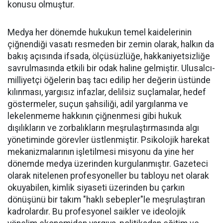
konusu olmuştur.
Medya her dönemde hukukun temel kaidelerinin
çiğnendiği vasatı resmeden bir zemin olarak, halkın da
bakış açısında ifsada, ölçüsüzlüğe, hakkaniyetsizliğe
savrulmasında etkili bir odak haline gelmiştir. Ulusalcı-
milliyetçi öğelerin baş tacı edilip her değerin üstünde
kılınması, yargısız infazlar, delilsiz suçlamalar, hedef
göstermeler, suçun şahsiliği, adil yargılanma ve
lekelenmeme hakkının çiğnenmesi gibi hukuk
dışılıkların ve zorbalıkların meşrulaştırmasında algı
yönetiminde görevler üstlenmiştir. Psikolojik harekat
mekanizmalarının işletilmesi misyonu da yine her
dönemde medya üzerinden kurgulanmıştır. Gazeteci
olarak nitelenen profesyoneller bu tabloyu net olarak
okuyabilen, kimlik siyaseti üzerinden bu çarkın
dönüşünü bir takım "haklı sebepler"le meşrulaştıran
kadrolardır. Bu profesyonel saikler ve ideolojik