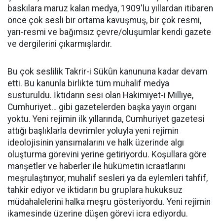
baskılara maruz kalan medya, 1909'lu yıllardan itibaren
önce çok sesli bir ortama kavuşmuş, bir çok resmi,
yarı-resmi ve bağımsız çevre/oluşumlar kendi gazete
ve dergilerini çıkarmışlardır.
Bu çok seslilik Takrir-i Sükûn kanununa kadar devam
etti. Bu kanunla birlikte tüm muhalif medya
susturuldu. İktidarın sesi olan Hakimiyet-i Milliye,
Cumhuriyet… gibi gazetelerden başka yayın organı
yoktu. Yeni rejimin ilk yıllarında, Cumhuriyet gazetesi
attığı başlıklarla devrimler yoluyla yeni rejimin
ideolojisinin yansımalarını ve halk üzerinde algı
oluşturma görevini yerine getiriyordu. Koşullara göre
manşetler ve haberler ile hükümetin icraatlarını
meşrulaştırıyor, muhalif sesleri ya da eylemleri tahfif,
tahkir ediyor ve iktidarın bu gruplara hukuksuz
müdahalelerini halka meşru gösteriyordu. Yeni rejimin
ikamesinde üzerine düşen görevi icra ediyordu.