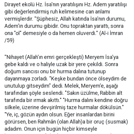
Dirayet ekolü Hz. İsa'nın yaratılışını Hz. Adem yaratılışı
gibi değerlendirmiş ruh kelimesine can anlamı
vermişlerdir. ''Şüphesiz, Allah katında İsa'nın durumu,
Adem'in durumu gibidir. Onu topraktan yarattı, sonra
ona "ol" demesiyle o da hemen oluverdi.'' (Al-i İmran
/59)
''Nihayet (Allah'ın emri gerçekleşti) Meryem İsa'ya
gebe kaldı ve o haliyle uzak bir yere çekildi. Sonra
doğum sancısı onu bir hurma dalına tutunup
dayanmaya zorladı. "Keşke bundan önce ölseydim de
unutulup gitseydim" dedi. Melek, Meryem'e, aşağı
tarafından şöyle seslendi. "Sakın üzülme, Rabbin alt
tarafında bir ırmak akıttı." "Hurma dalını kendine doğru
silkele, üzerine devşirilmiş taze hurmalar dökülsün."
"Ye, iç, gözün aydın olsun. Eğer insanlardan birini
görürsen, ben Rahmân (olan Allah)a bir oruç (susmak)
adadım. Onun için bugün hiçbir kimseyle