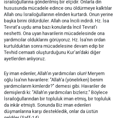
israiloğullarına gönderilmiş bir elçidir. Onlarla din
hususunda mücadele edince onu öldürmeye kalktılar
Allah onu İsrailoğullarının elinden kurtardı. Onun yerine
başka birini öldürdüler. Allah ona İncili indirdi. Hz. İsa
Tevrat'a uydu ama bazı konularda İncil Tevrat'ı
neshetti. Ona uyan havarilerin mücadelesinde ona
yardımcılar olduklarını görüyoruz. Hz. İsa'nın ordan
kurtulduktan sonra mücadelesine devam edip bir
Tevhid cemaati oluşturduğunu Kur'an'daki diğer
ayetlerden anlıyoruz.
Ey iman edenler, Allah'ın yardımcıları olun! Meryem
oğlu İsa'nın havarilere: "Allah'a (yönelirken) benim
yardımcılarım kimlerdir?" demesi gibi. Havariler de
demişlerdi ki: "Allah'ın yardımcıları bizleriz." Böylece
İsrailoğullarından bir topluluk iman etmiş, bir topluluk
da inkâr etmişti. Sonunda Biz iman edenleri
düşmanlarına karşı destekledik, onlar da üstün
geldiler.(Saff-14)