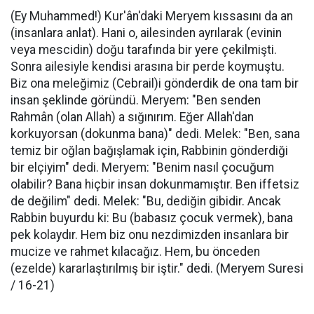
(Ey Muhammed!) Kur'ân'daki Meryem kıssasını da an
(insanlara anlat). Hani o, ailesinden ayrılarak (evinin
veya mescidin) doğu tarafında bir yere çekilmişti.
Sonra ailesiyle kendisi arasına bir perde koymuştu.
Biz ona meleğimiz (Cebrail)i gönderdik de ona tam bir
insan şeklinde göründü. Meryem: "Ben senden
Rahmân (olan Allah) a sığınırım. Eğer Allah'dan
korkuyorsan (dokunma bana)" dedi. Melek: "Ben, sana
temiz bir oğlan bağışlamak için, Rabbinin gönderdiği
bir elçiyim" dedi. Meryem: "Benim nasıl çocuğum
olabilir? Bana hiçbir insan dokunmamıştır. Ben iffetsiz
de değilim" dedi. Melek: "Bu, dediğin gibidir. Ancak
Rabbin buyurdu ki: Bu (babasız çocuk vermek), bana
pek kolaydır. Hem biz onu nezdimizden insanlara bir
mucize ve rahmet kılacağız. Hem, bu önceden
(ezelde) kararlaştırılmış bir iştir." dedi. (Meryem Suresi
/ 16-21)