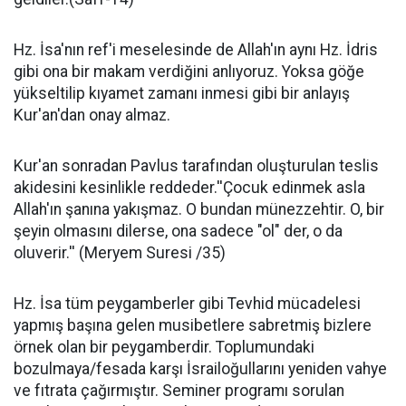
Hz. İsa'nın ref'i meselesinde de Allah'ın aynı Hz. İdris
gibi ona bir makam verdiğini anlıyoruz. Yoksa göğe
yükseltilip kıyamet zamanı inmesi gibi bir anlayış
Kur'an'dan onay almaz.
Kur'an sonradan Pavlus tarafından oluşturulan teslis
akidesini kesinlikle reddeder.''Çocuk edinmek asla
Allah'ın şanına yakışmaz. O bundan münezzehtir. O, bir
şeyin olmasını dilerse, ona sadece "ol" der, o da
oluverir.'' (Meryem Suresi /35)
Hz. İsa tüm peygamberler gibi Tevhid mücadelesi
yapmış başına gelen musibetlere sabretmiş bizlere
örnek olan bir peygamberdir. Toplumundaki
bozulmaya/fesada karşı İsrailoğullarını yeniden vahye
ve fıtrata çağırmıştır. Seminer programı sorulan