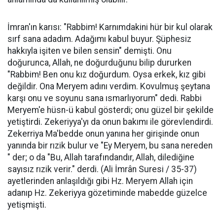
İmran'ın karısı: "Rabbim! Karnımdakini hür bir kul olarak
sırf sana adadım. Adağımı kabul buyur. Şüphesiz
hakkıyla işiten ve bilen sensin" demişti. Onu
doğurunca, Allah, ne doğurduğunu bilip dururken
"Rabbim! Ben onu kız doğurdum. Oysa erkek, kız gibi
değildir. Ona Meryem adını verdim. Kovulmuş şeytana
karşı onu ve soyunu sana ısmarlıyorum" dedi. Rabbi
Meryem'e hüsn-ü kabul gösterdi; onu güzel bir şekilde
yetiştirdi. Zekeriyya'yı da onun bakımı ile görevlendirdi.
Zekerriya Ma'bedde onun yanına her girişinde onun
yanında bir rızik bulur ve "Ey Meryem, bu sana nereden
" der; o da "Bu, Allah tarafındandır, Allah, dilediğine
sayısız rızik verir." derdi. (Ali İmrân Suresi / 35-37)
ayetlerinden anlaşıldığı gibi Hz. Meryem Allah için
adanıp Hz. Zekeriyya gözetiminde mabedde güzelce
yetişmişti.