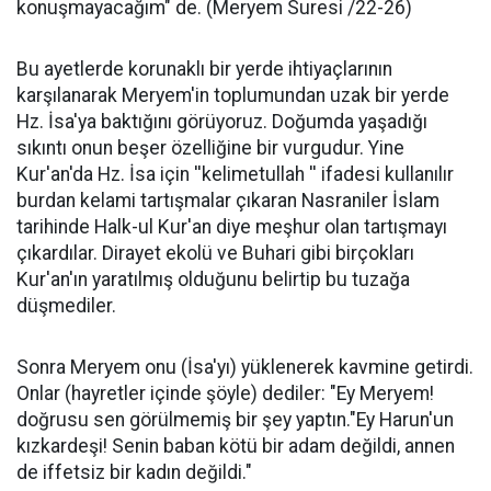
konuşmayacağım" de. (Meryem Suresi /22-26)
Bu ayetlerde korunaklı bir yerde ihtiyaçlarının
karşılanarak Meryem'in toplumundan uzak bir yerde
Hz. İsa'ya baktığını görüyoruz. Doğumda yaşadığı
sıkıntı onun beşer özelliğine bir vurgudur. Yine
Kur'an'da Hz. İsa için ''kelimetullah '' ifadesi kullanılır
burdan kelami tartışmalar çıkaran Nasraniler İslam
tarihinde Halk-ul Kur'an diye meşhur olan tartışmayı
çıkardılar. Dirayet ekolü ve Buhari gibi birçokları
Kur'an'ın yaratılmış olduğunu belirtip bu tuzağa
düşmediler.
Sonra Meryem onu (İsa'yı) yüklenerek kavmine getirdi.
Onlar (hayretler içinde şöyle) dediler: "Ey Meryem!
doğrusu sen görülmemiş bir şey yaptın."Ey Harun'un
kızkardeşi! Senin baban kötü bir adam değildi, annen
de iffetsiz bir kadın değildi."