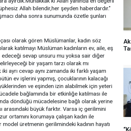
klara ayırdık.Muhakkak ki Allah yanında en değerli
üphesiz Allah bilendir,her şeyden haberdardır."
uşmacı daha sonra sunumunda özetle şunları
arçası olarak gören Müslümanlar, kadın söz
Ak
arak katılmayı Müslüman kadınların ev, aile, eş
Ta
a edeceği sevap unsuru mu yoksa sair diğer
elirleyeceği bir yaşam tarzı olarak mı
 iki ayrı cevap aynı zamanda iki farklı yaşam
ütün ev işlerini yapmış, çocuklarının kalacağı
üklerinden ve eşinden izin alabilmek için yeteri
cadele bağlamında bir etkinliğe katılması ile
fında döndüğü mücadelesine bağlı olarak yerine
 arasındaki büyük farktır. Varsa iç gerilimini
huzur ortamını korumaya çalışan kadın ile
 bir model üretmenin gerilimindeki kadının hayatı
“K