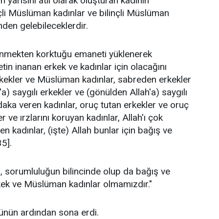
yarısını atıl olarak oluşturan kadının
çli Müslüman kadınlar ve bilinçli Müslüman
den gelebileceklerdir.
klenmekten korktuğu emaneti yüklenerek
tin inanan erkek ve kadınlar için olacağını
kekler ve Müslüman kadınlar, sabreden erkekler
a) saygılı erkekler ve (gönülden Allah'a) saygılı
daka veren kadınlar, oruç tutan erkekler ve oruç
er ve ırzlarını koruyan kadınlar, Allah'ı çok
en kadınlar, (işte) Allah bunlar için bağış ve
35].
n, sorumluluğun bilincinde olup da bağış ve
ek ve Müslüman kadınlar olmamızdır."
nün ardından sona erdi.