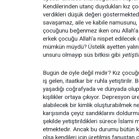
Kendilerinden utanç duydukları kız çoc
verdikleri düşük değeri göstermektedir.
savaşamaz, aile ve kabile namusunu, 
çocuğunu beğenmez iken onu Allah'a u
erkek çocuğu Allah'a nispet edilecek
mümkün müydü? Üstelik ayetten yalın
unsuru olmayıp süs bitkisi gibi
yetişt
Bugün de öyle değil midir? Kız çocuğu
iş gelen, itaatkar bir ruhla yetiştirili
yaşadığı coğrafyada ve dünyada olup 
kişilikler ortaya çıkıyor. Depresyon ür
alabilecek bir kimlik oluşturabilmek n
karşısında çeyiz sandıklarını doldurma
şekilde yetiştirildikleri sürece İslami 
etmektedir. Ancak bu durumu bütün kad
olsa kendileri için üretilmiş fanustan 