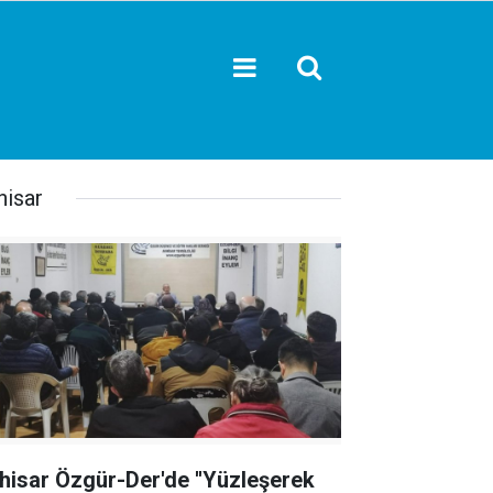
hisar
hisar Özgür-Der'de ''Yüzleşerek