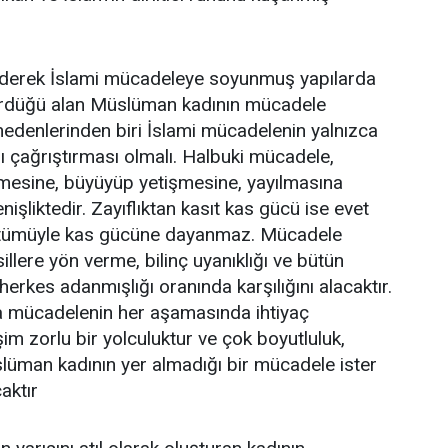
a ederek İslami mücadeleye soyunmuş yapılarda
dürdüğü alan Müslüman kadının mücadele
 nedenlerinden biri İslami mücadelenin yalnızca
ı çağrıştırması olmalı. Halbuki mücadele,
esine, büyüyüp yetişmesine, yayılmasına
şliktedir. Zayıflıktan kasıt kas gücü ise evet
e tümüyle kas gücüne dayanmaz. Mücadele
llere yön verme, bilinç uyanıklığı ve bütün
herkes adanmışlığı oranında karşılığını alacaktır.
 mücadelenin her aşamasında ihtiyaç
m zorlu bir yolculuktur ve çok boyutluluk,
Müslüman kadının yer almadığı bir mücadele ister
aktır