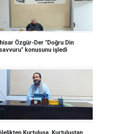
hisar Özgür-Der ''Doğru Din
savvuru'' konusunu işledi
ölelikten Kurtuluşa, Kurtuluştan