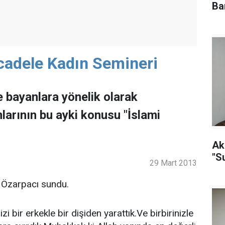
Ba
cadele Kadın Semineri
 bayanlara yönelik olarak
arının bu ayki konusu "İslami
Ak
"S
29 Mart 2013
 Özarpacı sundu.
i bir erkekle bir dişiden yarattık.Ve birbirinizle