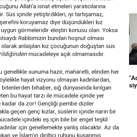
uğunu Allah'a isnat etmeleri yaratıcılarına
 Süs içinde yetiştirdikleri, iyi tartışamaz,
şerefini koruyamaz diye düşündükleri kız
ygun görmeleridir eleştiri konusu olan. Yoksa
 olsaydı Rabbimizin bundan hoşnut olması
 olarak anlaşılan kız çocuğunun doğuştan süs
irildiğinden
mücadeleye açık olmamasıdır.
 genellikle sunuma hazır, maharetli, elinden her
"A
r. Böylelikle hayat vizyonu olmayan kadınlardan,
siy
bitenlerden bihaber, sığ dünyasında kırılgan
eten bu hayat tarzı ile mücadele içinde yer
e kadar da zor! Gençliği pembe diziler
kla geçen genç kızlar, süslerin içinde narin bir
mücadele içindeki eş için bile bir engel teşkil
ınlar için genellemekte yanlış olacaktır. Az da
çıkan ve İslam'ın diriltici ruhunu kuşanmış