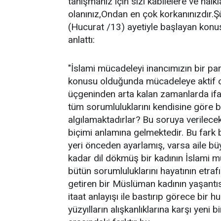
tanışmanız için sizi kabilelere ve hal
olanınız,Ondan en çok korkanınızdır.Ş
(Hucurat /13) ayetiyle başlayan kon
anlattı:
"İslami mücadeleyi inancımızın bir p
konusu olduğunda mücadeleye aktif ol
üçgeninden arta kalan zamanlarda if
tüm sorumluluklarını kendisine göre b
algılamaktadırlar? Bu soruya verilecek
biçimi anlamına gelmektedir. Bu fark b
yeri önceden ayarlamış, varsa aile büy
kadar dil dökmüş bir kadının İslami mü
bütün sorumluluklarını hayatının etra
getiren bir Müslüman kadının yaşantısı
itaat anlayışı ile bastırıp görece bir 
yüzyılların alışkanlıklarına karşı yeni