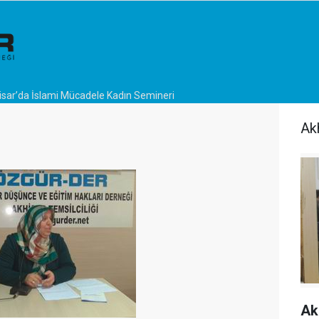
sar’da İslami Mücadele Kadın Semineri
Ak
Ak