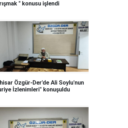
rışmak '' konusu işlendi
hisar Özgür-Der'de Ali Soylu'nun
uriye İzlenimleri" konuşuldu