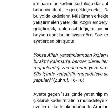
imtihanı olan kadının kurtuluşu dar a
babasına itaati ile gerçekleşecektir. 
bu yolda kadınların Müslüman erkekle
yetiştirmeleri yeterlidir. Azgın emperya
geliştirmek, toplumsal değişim için 
boyunu aşar bu anlayışa göre. Söz k
ayetlerden biri şudur:
Yoksa Allah, yarattıklarından kızları
bıraktı? Rahman'a, benzer olarak ile
müjdelendiği zaman onun yüzü simsi
Süs içinde yetiştirilip mücadeleye aç
yaptılar?"
(Zuhruf, 16-18)
Ayette geçen "süs içinde yetiştirilip
çıkılarak kadın fıtratının mücadeleye 
ayetler dikkatle okunduğunda Arapların