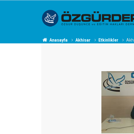
Anasayfa
Akhisar
Etkinlikler
Akhi