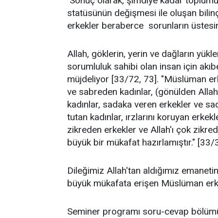
Sonuç olarak, şimdiye kadar toplumun 
statüsünün değişmesi ile oluşan bilin
erkekler beraberce sorunların üstesin
Allah, göklerin, yerin ve dağların yü
sorumluluk sahibi olan insan için akıbe
müjdeliyor [33/72, 73]. "Müslüman er
ve sabreden kadınlar, (gönülden Allah'
kadınlar, sadaka veren erkekler ve sa
tutan kadınlar, ırzlarını koruyan erkekl
zikreden erkekler ve Allah'ı çok zikred
büyük bir mükafat hazırlamıştır." [33/
Dileğimiz Allah'tan aldığımız emaneti
büyük mükafata erişen Müslüman erk
Seminer programı soru-cevap bölümü