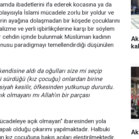
nlamda ibadetlerini ifa ederek kocasına ya da
Dolayısıyla İslami mücadele zorlu bir yoldur ve
rin ayağına dolaşmadan bir köşede çocuklarını
lizme ve yerli işbirlikçilerine karşı bir söylem
bir cehdin içinde bulunmak Müslüman kadının
Ak
onusu paradigmayı temellendirdiği düşünülen
kal
 kendisine aldı da oğulları size mi seçip
ri sürdüğü (kız çocuğu) onlardan birine
yah kesilir, öfkesinden yutkunup dururdu.
ık olmayanı mı Allah'ın bir parçası
 mücadeleye açık olmayan" ibaresinden yola
kapalı olduğu çıkarımı yapılmaktadır. Halbuki
Ak
 kız çocuğuna bakış açıları eleştirilmektedir.