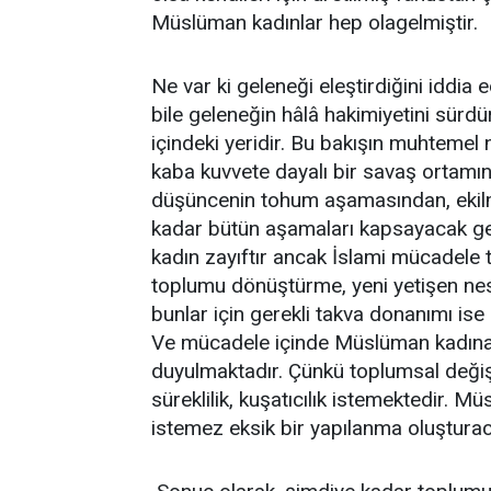
Müslüman kadınlar hep olagelmiştir.
Ne var ki geleneği eleştirdiğini iddi
bile geleneğin hâlâ hakimiyetini sür
içindeki yeridir. Bu bakışın muhtemel
kaba kuvvete dayalı bir savaş ortamın
düşüncenin tohum aşamasından, ekilm
kadar bütün aşamaları kapsayacak geni
kadın zayıftır ancak İslami mücadel
toplumu dönüştürme, yeni yetişen nesi
bunlar için gerekli takva donanımı ise 
Ve mücadele içinde Müslüman kadına
duyulmaktadır. Çünkü toplumsal değişi
süreklilik, kuşatıcılık istemektedir. 
istemez eksik bir yapılanma oluşturac