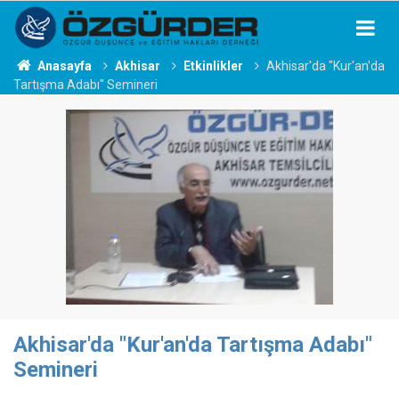
Anasayfa
Akhisar
Etkinlikler
Akhisar'da "Kur'an'da
Tartışma Adabı" Semineri
Akhisar'da "Kur'an'da Tartışma Adabı"
Semineri