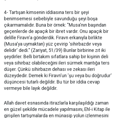
4- Tartışan kimsenin iddiasına ters bir şeyi
benimsemesi sebebiyle savunduğu şeyi boşa
çıkarmamalıdır. Buna bir örnek: "Musa'nın başından
geçenlerde de apaçık bir ibret vardır. Onu apaçık bir
delille Firavn'a gönderdik. Firavn erkanıyla birlikte
(Musa'ya uymaktan) yüz çevirip 'sihirbazdır veya
delidir' dedi." (Zariyat, 51/39) Bunlar birbirine zıt iki
şeydirler. Belli birtakım sıfatlara sahip bir kişinin deli
veya sihirbaz olabileceğini ileri sürmek mantığa ters
düşer. Çünkü sihirbazın dehası ve zekası ileri
düzeydedir. Demek ki Firavn'un 'şu veya bu doğrudur'
düşüncesi tutarlı değildir. Bu tür bir iddia cevap
vermeye bile layık değildir.
Allah davet esnasında itirazlarla karşılaşıldığı zaman
en güzel şekilde mücadele yapılmasını, Ehl-i Kitap ile
girişilen tartışmalarda en münasip yolun izlenmesini