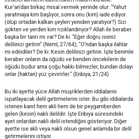
Kur'an'dan birkaç misal vermek yerinde olur: "Yahut
yaratmaya kim başlıyor, sonra onu (kim) iade ediyor.
(ölüp ortadan kalkan şeyleri yeniden yaratıyor?) Sizi
gökten ve yerden kim rızıklandırıyor? Allah ile beraber
başka bir tanrı mı var? De ki: "Eğer doğru iseniz
delilinizi getirin" (Neml, 27/64); "O'ndan başka ilahlar
mı edindiler? De ki: Kesin delilinizi getirin. İşte benimle
beraber onların da öğüdü ve benden öncekilerin de
öğüdü budur ama çoğu hakkı bilmezler, bundan dolayı
onlar (haktan) yüz çevirirler." (Enbiya, 21/24)
Bu iki ayette yüce Allah müşriklerden iddialarını
ispatlayacak delil getirmelerini ister. Bu gibi iddialarda
istenen kanıt hem akli hem de bir peygamberden
gelen (kesin) nakli delildir. İşte Enbiya süresindeki
ayet onlardan nakli delil istendiğini gösteriyor. Diğer
ayette ise akli veya nakli olsun genel anlamda bir delil
getirmelerini istiyor.