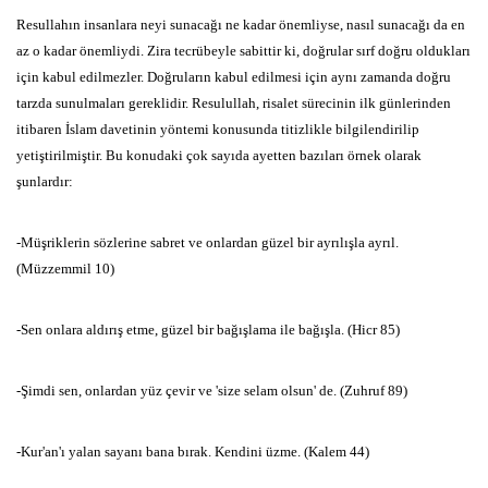
Resullahın insanlara neyi sunacağı ne kadar önemliyse,
nasıl sunacağı
da en
az o kadar önemliydi.
Zira tecrübeyle sabittir ki,
doğrular sırf
doğru oldukları
için kabul edilmezler.
Doğruların kabul edilmesi için
aynı zamanda doğru
tarzda sunulmaları gereklidir.
Resul
ul
lah,
risalet
sürecinin ilk günlerinden
itibaren İslam davetinin yöntemi konusunda
titizlikle bilgilendirilip
yetiştirilmiştir.
Bu konudaki çok sayıda
ayetten bazıları örnek olarak
şunlardır:
-Müşriklerin sözlerine sabret ve onlardan güzel bir ayrılışla
ayrıl.
(Müzzemmil 10)
-Sen onlara aldırış etme,
güzel bir bağışlama ile bağışla.
(Hicr 85)
-Şimdi sen,
onlardan yüz çevir ve 'size selam olsun' de.
(Zuhruf 89)
-Kur'an'ı yalan sayanı bana bırak.
Kendini üzme.
(Kalem 44)