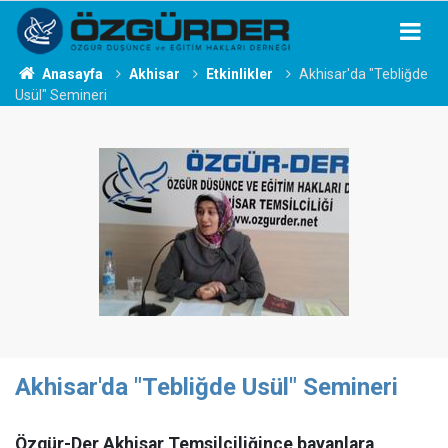
Anasayfa
Akhisar
Etkinlikler
Akhisar'da "Tebliğde
Usül" Semineri
Akhisar'da "Tebliğde Usül" Semineri
Özgür-Der Akhisar Temsilciliğince bayanlara