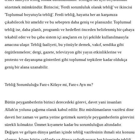
sözetmek
mümkündür.
Birincisi;
'Ferdi sorumluluk olarak tebliğ' ve ikincisi
'Toplumsal boyutuyla tebliğ'.
Ferdi tebliğ,
hayatta her an karşımıza
çıkabilecek bir ameldir ve bu sebepten daha geniş ve
plansızdır.
Toplumsal
tebliğ ise,
daha planlı,
programlı ve hedefleri
önceden belirlenmiş bir çabaya
tekabül eder ve bu çaba sistem içi
araçların en iyi şekilde kullanılmasıyla
amacına ulaşır.
Tebliğ faaliyeti,
bu yönüyle dernek,
vakıf,
sendika gibi
örgütlenmelere;
dergi,
gazete,
televizyon gibi yayın etkinliklerine ve
protesto ve dayanışma gösterileri gibi toplumsal tepkilere kadar
oldukça
geniş bir alana uzanabilir.
Tebliğ Sorumluluğu Farz-ı Kifaye mi,
Farz-ı Ayn mı?
Bütün peygamberlerin birinci derecedeki görevi,
davet yani
insanları
Allah'ın yoluna çağırma olarak kabul edilir.
Biz müslümanların vazifesi dine
daveti her zaman ve şartta yerine
getirmek suretiyle peygamberlerin görevini
sürekli kılmaktır.
Ümmet
kıyamete kadar bu sorumluluğun altındadır.
Değişen ve gelişen dünya
şartları içinde tebliğ vazifesinin ihmali söz konusu
olamaz.
İslamı
bütün çağlarda ve dünya coğrafyasının her köşesinde tebliğ