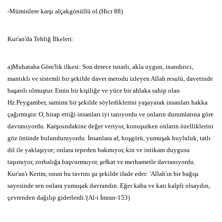
-Müminlere karşı alçakgönüllü ol.(Hicr 88)
Kur'an'da Tebliğ İlkeleri:
a)Muhataba Göre'lik ilkesi:
Son derece tutarlı,
akla
uygun,
inandırıcı,
mantıklı ve sistemli bir şekilde davet metodu izleyen
Allah resulü,
davetinde
başarılı olmuştur.
Emin bir kişiliğe ve yüce bir
ahlaka sahip olan
Hz.Peygamber,
samimi bir şekilde söylediklerini
yaşayarak insanları
hakka
çağırmıştır.
O,
hitap ettiği insanları iyi tanıyordu ve onların
durumlarına göre
davranıyordu.
Karşısındakine değer veriyor,
konuşurken
onların özelliklerini
göz
önünde bulunduruyordu.
İnsanlara
af,
hoşgörü,
yumuşak huyluluk,
tatlı
dil ile yaklaşıyor;
onlara tepeden
bakmıyor,
kin ve intikam duygusu
taşımıyor,
zorbalığa başvurmuyor,
şefkat
ve merhametle davranıyordu.
Kur'an'ı Kerim,
onun bu tavrını şu şekilde
ifade eder:
'Allah'ın bir bağışı
sayesinde sen onlara yumuşak
davrandın.
Eğer kaba ve katı kalpli olsaydın,
çevrenden dağılıp
giderlerdi.'(Al-i İmran-153)