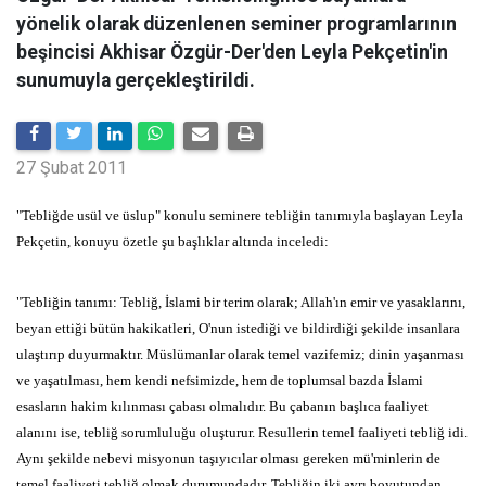
yönelik olarak düzenlenen seminer programlarının
beşincisi Akhisar Özgür-Der'den Leyla Pekçetin'in
sunumuyla gerçekleştirildi.
27 Şubat 2011
"Tebliğde usül ve üslup" konulu
seminere tebliğin tanımıyla başlayan Leyla
Pekçetin,
konuyu özetle şu
başlıklar altında inceledi:
"Tebliğin tanımı:
Tebliğ,
İslami bir terim olarak;
Allah'ın emir ve yasaklarını,
beyan
ettiği bütün hakikatleri,
O'nun istediği ve bildirdiği şekilde
insanlara
ulaştırıp duyurmaktır.
Müslümanlar olarak temel
vazifemiz;
dinin yaşanması
ve yaşatılması,
hem kendi nefsimizde,
hem de
toplumsal bazda İslami
esasların hakim kılınması çabası olmalıdır.
Bu
çabanın başlıca faaliyet
alanını ise,
tebliğ sorumluluğu
oluşturur.
Resullerin temel faaliyeti tebliğ idi.
Aynı şekilde nebevi
misyonun taşıyıcılar olması gereken mü'minlerin de
temel faaliyeti
tebliğ olmak durumundadır.
Tebliğin iki ayrı boyutundan