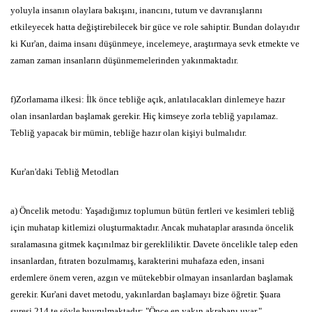
yoluyla insanın olaylara bakışını,
inancını,
tutum ve davranışlarını
etkileyecek hatta değiştirebilecek bir güce ve role sahiptir.
Bundan
dolayıdır
ki Kur'an,
daima insanı düşünmeye,
incelemeye,
araştırmaya
sevk etmekte ve
zaman zaman insanların düşünmemelerinden yakınmaktadır.
f)Zorlamama ilkesi:
İlk önce tebliğe açık,
anlatılacakları dinlemeye
hazır
olan insanlardan başlamak gerekir.
Hiç kimseye zorla tebliğ
yapılamaz.
Tebliğ yapacak bir mümin,
tebliğe hazır olan kişiyi
bulmalıdır.
Kur'an'daki Tebliğ Metodları
a) Öncelik metodu:
Yaşadığımız toplumun bütün fertleri ve kesimleri
tebliğ
için muhatap kitlemizi oluşturmaktadır.
Ancak muhataplar
arasında öncelik
sıralamasına gitmek kaçınılmaz bir gerekliliktir.
Davete öncelikle talep eden
insanlardan,
fıtraten
bozulmamış,
karakterini muhafaza eden,
insani
erdemlere önem veren,
azgın ve mütekebbir olmayan insanlardan başlamak
gerekir.
Kur'ani davet
metodu,
yakınlardan başlamayı bize öğretir.
Şuara
suresi 214 te şöyle
buyrulmaktadır:
"Önce en
yakın akrabanı uyar."