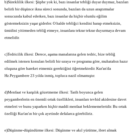
b)Süreklilik ilkesi:
Şüphe yok ki,
bazı insanlar tebliği duyar
duymaz,
bazıları
belirli bir düşünce ikna süreci sonunda,
bazıları da
uzun araştırmalar
sonucunda kabul ederken,
bazı insanlar da hiçbir
olumlu eğilim
göstermeksizin yaşar giderler.
O halde tebliğci kendini
harap
etmeksizin,
ümidini yitirmeden tebliğ etmeye,
insanlara tekrar tekrar
duyurmaya devam
etmelidir.
c)Tedricilik ilkesi:
Derece,
aşama manalarına gelen tedric,
bize tebliğ
edilmek istenen konuları belirli bir sıraya ve programa göre,
muhatabın
hazır
oluşuna göre hareket etmemiz gerektiğini öğretmektedir.
Kur'an'da
Hz.Peygambere 23 yılda inmiş,
topluca nazil olmamıştır.
d)Menfaat ve karşılık gözetmeme ilkesi:
Tarih boyunca gelen
peygamberlerin en önemli ortak özellikleri,
insanları tevhid akidesine
davet
etmeleri ve bunu yaparken hiçbir maddi menfaat
beklememeleridir.
Bu ortak
özelliği Kur'an'ın bir çok ayetinde
defalarca görebiliriz.
e)Düşünme-düşündürme ilkesi:
Düşünme ve akıl yürütme,
ibret almak