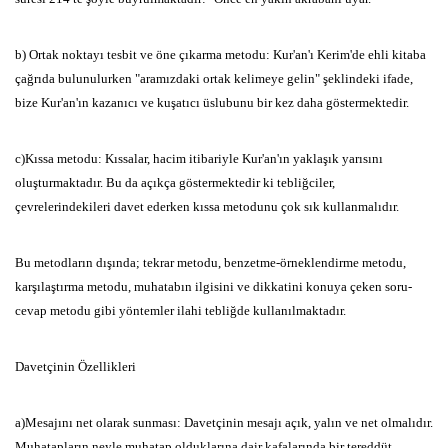
b) Ortak noktayı tesbit ve öne çıkarma metodu:
Kur'an'ı Kerim'de ehli
kitaba
çağrıda bulunulurken
"aramızdaki ortak kelimeye gelin"
şeklindeki ifade,
bize Kur'an'ın
kazanıcı ve kuşatıcı üslubunu bir
kez daha göstermektedir.
c)Kıssa metodu:
Kıssalar,
hacim itibariyle Kur'an'ın yaklaşık yarısını
oluşturmaktadır.
Bu da açıkça
göstermektedir ki tebliğciler,
çevrelerindekileri davet ederken kıssa
metodunu çok sık kullanmalıdır.
Bu metodların dışında;
tekrar metodu,
benzetme-örneklendirme
metodu,
karşılaştırma metodu,
muhatabın ilgisini ve dikkatini konuya çeken soru-
cevap metodu gibi
yöntemler ilahi tebliğde kullanılmaktadır.
Davetçinin Özellikleri
a)Mesajını net olarak sunması:
Davetçinin mesajı açık,
yalın ve net
olmalıdır.
Muhatapların neyle muhatap olduklarına dair kafalarında bir
tereddüt