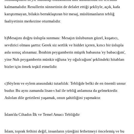
kalmamalıdır.
Resullerin sünnetinin de delalet
ettiği şekliyle,
açık,
kafa
karıştırmayan,
bilakis berraklaştıran bir
mesaj,
müslümanların tebliğ
faaliyetinin merkezine oturmalıdır.
b)Mesajını doğru üslupla sunması:
Mesajın üslubunun
güzel,
kuşatıcı,
sevdirici olması şarttır.
Gerek
siz sertlik ve hiddet içeren,
kırıcı bir üslupla
asla sonuç
alınamaz.
İbrahim peygamberin müşrik babasına 'ey babacığım',
yine Nuh
peygamberin münkir oğluna 'ey oğulcuğum' şeklindeki hitabları
bizler için örnek teşkil etmelidir.
c)Söylem ve eylem arasındaki tutarlılık:
Tebliğde belki de en önemli
unsur
budur.
B
u aynı zamanda
lisan-ı hal ile tebliğ anlamına da gelmektedir.
Aslolan dile getirileni
yaşamak,
onun şahitliğini yapmaktır.
İslam
'
da Cihadın İlk ve Temel Amacı Tebliğdir
İslam,
toprak fethini değil,
insanların yüreğini fethetmeyi öncelemiş
ve bu