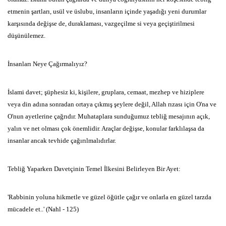
etmenin
şartları,
usül ve üslubu,
insanların içinde yaşadığı yeni durumlar
karşısında değişse de,
duraklaması,
vazgeçilme
si veya geçiştirilmesi
düşünülemez.
İnsanları Neye Çağırmalıyız?
İslami davet; şüphesiz ki,
kişilere,
gruplara,
cemaat,
mezhep ve
hiziplere
veya din adına sonradan ortaya çıkmış şeylere değil,
Allah
rızası için O'na ve
O'nun ayetlerine çağrıdır.
Muhataplara sunduğumuz tebliğ mesajının açık,
yalın ve net olması çok
önemlidir.
Araçlar değişse,
konular farklılaşsa da
insanlar ancak
tevhide çağırılmalıdırlar.
Tebliğ Yaparken Davetçinin Temel İlkesini Belirleyen Bir Ayet:
'Rabbinin yoluna hikmetle ve güzel öğütle çağır ve onlarla en güzel
tarzda
mücadele et..' (Nahl - 125)