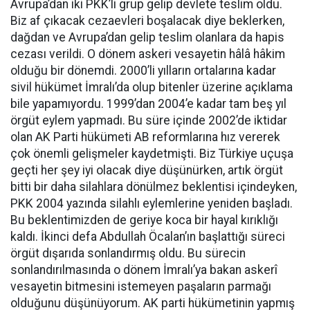
Avrupa’dan iki PKK’li grup gelip devlete teslim oldu.
Biz af çıkacak cezaevleri boşalacak diye beklerken,
dağdan ve Avrupa’dan gelip teslim olanlara da hapis
cezası verildi. O dönem askeri vesayetin hâlâ hâkim
olduğu bir dönemdi. 2000’li yılların ortalarına kadar
sivil hükümet İmralı’da olup bitenler üzerine açıklama
bile yapamıyordu. 1999’dan 2004’e kadar tam beş yıl
örgüt eylem yapmadı. Bu süre içinde 2002’de iktidar
olan AK Parti hükümeti AB reformlarına hız vererek
çok önemli gelişmeler kaydetmişti. Biz Türkiye uçuşa
geçti her şey iyi olacak diye düşünürken, artık örgüt
bitti bir daha silahlara dönülmez beklentisi içindeyken,
PKK 2004 yazında silahlı eylemlerine yeniden başladı.
Bu beklentimizden de geriye koca bir hayal kırıklığı
kaldı. İkinci defa Abdullah Öcalan’ın başlattığı süreci
örgüt dışarıda sonlandırmış oldu. Bu sürecin
sonlandırılmasında o dönem İmralı’ya bakan askerî
vesayetin bitmesini istemeyen paşaların parmağı
olduğunu düşünüyorum. AK parti hükümetinin yapmış