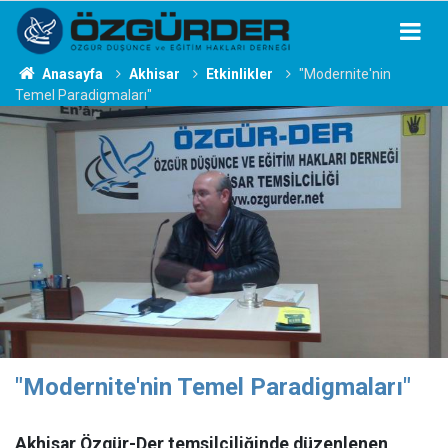
Anasayfa
Akhisar
Etkinlikler
"Modernite'nin
Temel Paradigmaları"
"Modernite'nin Temel Paradigmaları"
Akhisar Özgür-Der temsilciliğinde düzenlenen