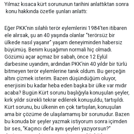
Yılmaz kısaca kürt sorununun tarihini anlattıktan sonra
konu hakkında özetle şunları anlattı:
Eğer PKK’nin silahlı terör eylemlerini 1984’ten itibaren
ele alırsak, şu an 40 yaşında olanlar “terörsüz bir
ülkede nasıl yaşanır” yaşam deneyiminden habersiz
büyümüş. Benim kuşağımın normali hiç olmadı.
Gözümü açar açmaz bir sabah, önce 12 Eylül
darbesine uyandım, ardından PKK’nin 40 yıldır bir türlü
bitmeyen terör eylemlerine tanık oldum. Bu gerçeğin
altını çizmek isterim. Bazen düşündüğüm oluyor,
enerjisini bu kadar heba eden başka bir ülke var mıdır
acaba? Bugün Kürt sorunu başlığıyla konuşulan şeyler,
kırk yıldır sürekli tekrar edilerek konuşuldu, tartışıldı.
Kürt sorunu, bu ülkenin en çok tartışılan, konuşulan
ama bir çözüme de ulaşılamamış bir sorunudur. Bazen
bu konuda bir şeyler yazmak istiyorum sonra içimden
bir ses, “Kaçıncı defa aynı şeyleri yazıyorsun?”