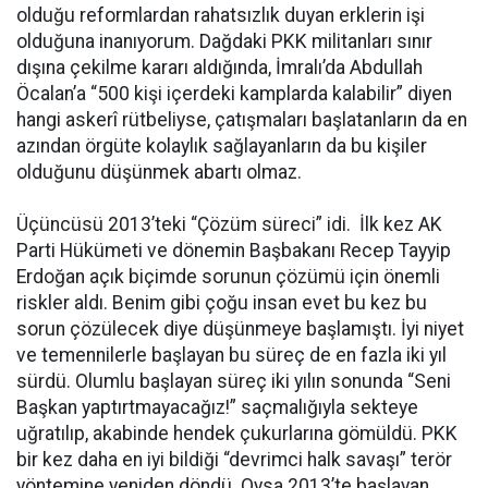
olduğu reformlardan rahatsızlık duyan erklerin işi
olduğuna inanıyorum. Dağdaki PKK militanları sınır
dışına çekilme kararı aldığında, İmralı’da Abdullah
Öcalan’a “500 kişi içerdeki kamplarda kalabilir” diyen
hangi askerî rütbeliyse, çatışmaları başlatanların da en
azından örgüte kolaylık sağlayanların da bu kişiler
olduğunu düşünmek abartı olmaz.
Üçüncüsü 2013’teki “Çözüm süreci” idi. İlk kez AK
Parti Hükümeti ve dönemin Başbakanı Recep Tayyip
Erdoğan açık biçimde sorunun çözümü için önemli
riskler aldı. Benim gibi çoğu insan evet bu kez bu
sorun çözülecek diye düşünmeye başlamıştı. İyi niyet
ve temennilerle başlayan bu süreç de en fazla iki yıl
sürdü. Olumlu başlayan süreç iki yılın sonunda “Seni
Başkan yaptırtmayacağız!” saçmalığıyla sekteye
uğratılıp, akabinde hendek çukurlarına gömüldü. PKK
bir kez daha en iyi bildiği “devrimci halk savaşı” terör
yöntemine yeniden döndü. Oysa 2013’te başlayan