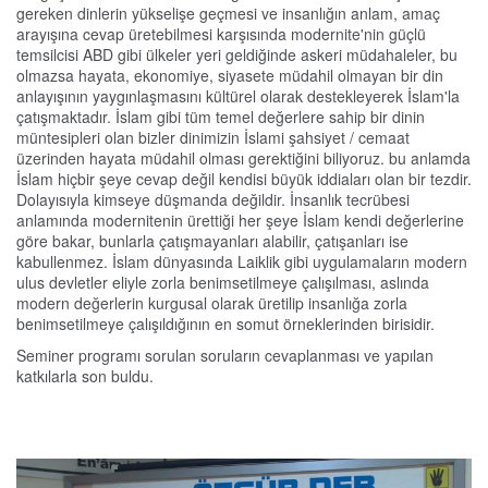
gereken dinlerin yükselişe geçmesi ve insanlığın anlam, amaç
arayışına cevap üretebilmesi karşısında modernite'nin güçlü
temsilcisi ABD gibi ülkeler yeri geldiğinde askeri müdahaleler, bu
olmazsa hayata, ekonomiye, siyasete müdahil olmayan bir din
anlayışının yaygınlaşmasını kültürel olarak destekleyerek İslam'la
çatışmaktadır. İslam gibi tüm temel değerlere sahip bir dinin
müntesipleri olan bizler dinimizin İslami şahsiyet / cemaat
üzerinden hayata müdahil olması gerektiğini biliyoruz. bu anlamda
İslam hiçbir şeye cevap değil kendisi büyük iddiaları olan bir tezdir.
Dolayısıyla kimseye düşmanda değildir. İnsanlık tecrübesi
anlamında modernitenin ürettiği her şeye İslam kendi değerlerine
göre bakar, bunlarla çatışmayanları alabilir, çatışanları ise
kabullenmez. İslam dünyasında Laiklik gibi uygulamaların modern
ulus devletler eliyle zorla benimsetilmeye çalışılması, aslında
modern değerlerin kurgusal olarak üretilip insanlığa zorla
benimsetilmeye çalışıldığının en somut örneklerinden birisidir.
Seminer programı sorulan soruların cevaplanması ve yapılan
katkılarla son buldu.