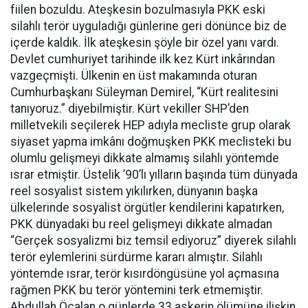
fiilen bozuldu. Ateşkesin bozulmasıyla PKK eski
silahlı terör uyguladığı günlerine geri dönünce biz de
içerde kaldık. İlk ateşkesin şöyle bir özel yanı vardı.
Devlet cumhuriyet tarihinde ilk kez Kürt inkârından
vazgeçmişti. Ülkenin en üst makamında oturan
Cumhurbaşkanı Süleyman Demirel, “Kürt realitesini
tanıyoruz.” diyebilmiştir. Kürt vekiller SHP’den
milletvekili seçilerek HEP adıyla mecliste grup olarak
siyaset yapma imkânı doğmuşken PKK meclisteki bu
olumlu gelişmeyi dikkate almamış silahlı yöntemde
ısrar etmiştir. Üstelik ’90’lı yılların başında tüm dünyada
reel sosyalist sistem yıkılırken, dünyanın başka
ülkelerinde sosyalist örgütler kendilerini kapatırken,
PKK dünyadaki bu reel gelişmeyi dikkate almadan
“Gerçek sosyalizmi biz temsil ediyoruz” diyerek silahlı
terör eylemlerini sürdürme kararı almıştır. Silahlı
yöntemde ısrar, terör kısırdöngüsüne yol açmasına
rağmen PKK bu terör yöntemini terk etmemiştir.
Abdullah Öcalan o günlerde 33 askerin ölümüne ilişkin