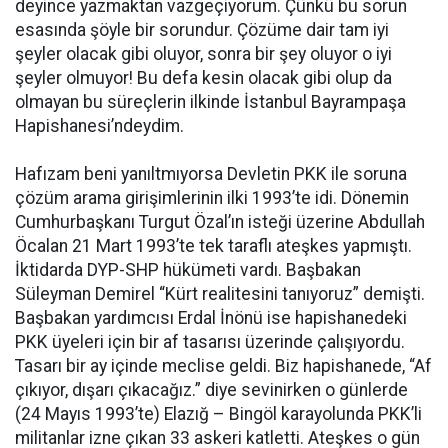
deyince yazmaktan vazgeçiyorum. Çünkü bu sorun
esasında şöyle bir sorundur. Çözüme dair tam iyi
şeyler olacak gibi oluyor, sonra bir şey oluyor o iyi
şeyler olmuyor! Bu defa kesin olacak gibi olup da
olmayan bu süreçlerin ilkinde İstanbul Bayrampaşa
Hapishanesi’ndeydim.
Hafızam beni yanıltmıyorsa Devletin PKK ile soruna
çözüm arama girişimlerinin ilki 1993’te idi. Dönemin
Cumhurbaşkanı Turgut Özal’ın isteği üzerine Abdullah
Öcalan 21 Mart 1993’te tek taraflı ateşkes yapmıştı.
İktidarda DYP-SHP hükümeti vardı. Başbakan
Süleyman Demirel “Kürt realitesini tanıyoruz” demişti.
Başbakan yardımcısı Erdal İnönü ise hapishanedeki
PKK üyeleri için bir af tasarısı üzerinde çalışıyordu.
Tasarı bir ay içinde meclise geldi. Biz hapishanede, “Af
çıkıyor, dışarı çıkacağız.” diye sevinirken o günlerde
(24 Mayıs 1993’te) Elazığ – Bingöl karayolunda PKK’li
militanlar izne çıkan 33 askeri katletti. Ateşkes o gün