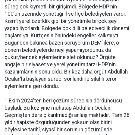
süreç çok kıymetli bir girişimdi. Bölgede HDP’nin
100’ün üzerinde yönettiği il ve İlçe belediyeleri vardı.
Kısmî yerel özerklik gibi bir yönetimle birçok şeyi
yapabiliyorlardı. Bölgede çok dilli belediyecilik dönemi
başlamıştı. Kürtçenin önündeki engeller kalkmıştı.
Bugünden bakınca bazen soruyorum DEM’lilere, o
dönem belediyelerde neyi yapamıyordunuz da
çukur/hendek eylemlerine alet oldunuz? Örgüte
angaje bir siyaset ve yerel yönetim tarzı HDP’nin
kazanımlarının sonu oldu. Bir kez daha örgüt Abdullah
Öcalan’la başlayan süreci sonlandırıp silahlı terör
eylemlerine geri döndü.
1 Ekim 2024’ten beri çözüm sürecinin dördüncüsü
başladı. Bu kez yine muhatap Abdullah Öcalan.
Geçmişten ders çıkarılmadığı anlaşılmaktadır. Tam 26
yıldır hapiste özgürlüğünden yoksun olan birini
böylesine tarihî, siyasî bir sorunun çözümünde