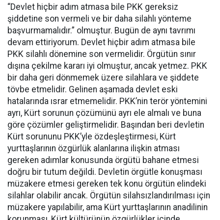
“Devlet hiçbir adım atmasa bile PKK gereksiz
şiddetine son vermeli ve bir daha silahlı yönteme
başvurmamalıdır.” olmuştur. Bugün de aynı tavrımı
devam ettiriyorum. Devlet hiçbir adım atmasa bile
PKK silahlı dönemine son vermelidir. Örgütün sınır
dışına çekilme kararı iyi olmuştur, ancak yetmez. PKK
bir daha geri dönmemek üzere silahlara ve şiddete
tövbe etmelidir. Gelinen aşamada devlet eski
hatalarında ısrar etmemelidir. PKK’nin terör yöntemini
ayrı, Kürt sorunun çözümünü ayrı ele almalı ve buna
göre çözümler geliştirmelidir. Başından beri devletin
Kürt sorununu PKK’yle özdeşleştirmesi, Kürt
yurttaşlarının özgürlük alanlarına ilişkin atması
gereken adımlar konusunda örgütü bahane etmesi
doğru bir tutum değildi. Devletin örgütle konuşması
müzakere etmesi gereken tek konu örgütün elindeki
silahlar olabilir ancak. Örgütün silahsızlandırılması için
müzakere yapılabilir, ama Kürt yurttaşlarının anadilinin
korunması, Kürt kültürünün özgürlükler içinde