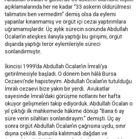
açıklamalarında her ne kadar “33 askerin öldürülmesi
talimatını ben vermedim” demiş olsa da eylemi
yapanlar kınanmamış ve örgüt içi cezai yaptırımlara
uğramamışlardır. Üç aylık sürecin sonunda Abdullah
Öcalan’ın ateşkes ilanıyla yaptığı bu girişimi, örgüt
dışarıda yaptığı terör eylemleriyle süreci
sonlandırmıştır.
İkincisi 1999’da Abdullah Öcalan’ın İmralı’ya
getirilmesiyle başladı. O dönem ben hâlâ Bursa
Cezaevi’nde hapisteyim. Abdullah Öcalan’ın tutulduğu
İmralı cezaevi bize yakın bir yerdi. Avukatlar
sayesinde İmralı’daki görüşme notlarını her hafta
okuyor gelişmeleri takip ediyorduk. Abdullah Öcalan o
yıl çıktığı ilk mahkemede hâkime dönüp “Bana 6 ay
süre verin silahları sonlandırayım.” demişti. Üç ay
sonra örgüt Abdullah Öcalan’ın çağrısına uydu, sınır
dışına çekildi. Bununla kalınmadı dağdan ve