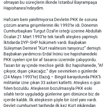
olmayan bu süreçlerin ilkinde İstanbul Bayrampaşa
Hapishanesi’ndeydim.
Hafızam beni yanıltmıyorsa Devletin PKK ile soruna
çözüm arama girişimlerinin ilki 1993’te idi. Dönemin
Cumhurbaşkanı Turgut Özal’ın isteği üzerine Abdullah
Öcalan 21 Mart 1993’te tek taraflı ateşkes yapmıştı.
İktidarda DYP-SHP hükümeti vardı. Başbakan
Süleyman Demirel “Kürt realitesini tanıyoruz” demişti.
Başbakan yardımcısı Erdal İnönü ise hapishanedeki
PKK üyeleri için bir af tasarısı üzerinde çalışıyordu.
Tasarı bir ay içinde meclise geldi. Biz hapishanede, “Af
çıkıyor, dışarı çıkacağız.” diye sevinirken o günlerde
(24 Mayıs 1993’te) Elazığ – Bingöl karayolunda PKK’li
militanlar izne çıkan 33 askeri katletti. Ateşkes o gün
fiilen bozuldu. Ateşkesin bozulmasıyla PKK eski
silahlı terör uyguladığı günlerine geri dönünce biz de
içerde kaldık. İlk ateşkesin şöyle bir özel yanı vardı.
Devlet cumhuriyet tarihinde ilk kez Kürt inkârından