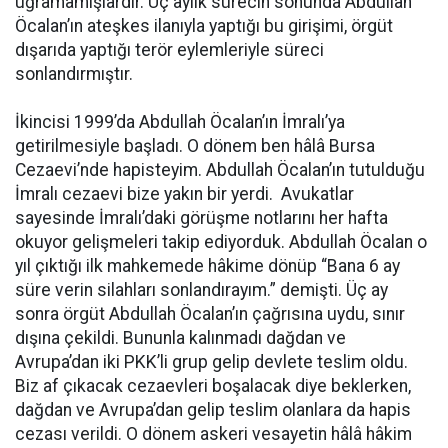
uğramamışlardır. Üç aylık sürecin sonunda Abdullah
Öcalan’ın ateşkes ilanıyla yaptığı bu girişimi, örgüt
dışarıda yaptığı terör eylemleriyle süreci
sonlandırmıştır.
İkincisi 1999’da Abdullah Öcalan’ın İmralı’ya
getirilmesiyle başladı. O dönem ben hâlâ Bursa
Cezaevi’nde hapisteyim. Abdullah Öcalan’ın tutulduğu
İmralı cezaevi bize yakın bir yerdi. Avukatlar
sayesinde İmralı’daki görüşme notlarını her hafta
okuyor gelişmeleri takip ediyorduk. Abdullah Öcalan o
yıl çıktığı ilk mahkemede hâkime dönüp “Bana 6 ay
süre verin silahları sonlandırayım.” demişti. Üç ay
sonra örgüt Abdullah Öcalan’ın çağrısına uydu, sınır
dışına çekildi. Bununla kalınmadı dağdan ve
Avrupa’dan iki PKK’li grup gelip devlete teslim oldu.
Biz af çıkacak cezaevleri boşalacak diye beklerken,
dağdan ve Avrupa’dan gelip teslim olanlara da hapis
cezası verildi. O dönem askeri vesayetin hâlâ hâkim