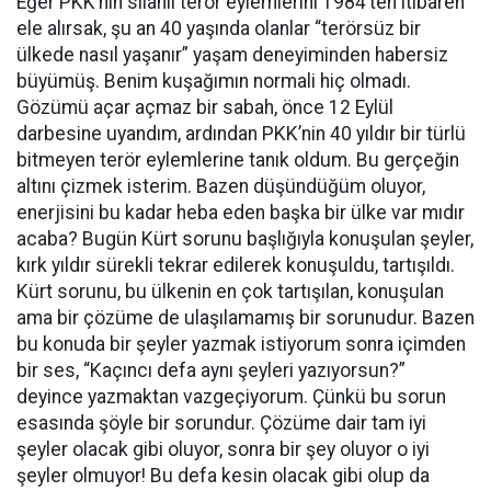
Eğer PKK’nin silahlı terör eylemlerini 1984’ten itibaren
ele alırsak, şu an 40 yaşında olanlar “terörsüz bir
ülkede nasıl yaşanır” yaşam deneyiminden habersiz
büyümüş. Benim kuşağımın normali hiç olmadı.
Gözümü açar açmaz bir sabah, önce 12 Eylül
darbesine uyandım, ardından PKK’nin 40 yıldır bir türlü
bitmeyen terör eylemlerine tanık oldum. Bu gerçeğin
altını çizmek isterim. Bazen düşündüğüm oluyor,
enerjisini bu kadar heba eden başka bir ülke var mıdır
acaba? Bugün Kürt sorunu başlığıyla konuşulan şeyler,
kırk yıldır sürekli tekrar edilerek konuşuldu, tartışıldı.
Kürt sorunu, bu ülkenin en çok tartışılan, konuşulan
ama bir çözüme de ulaşılamamış bir sorunudur. Bazen
bu konuda bir şeyler yazmak istiyorum sonra içimden
bir ses, “Kaçıncı defa aynı şeyleri yazıyorsun?”
deyince yazmaktan vazgeçiyorum. Çünkü bu sorun
esasında şöyle bir sorundur. Çözüme dair tam iyi
şeyler olacak gibi oluyor, sonra bir şey oluyor o iyi
şeyler olmuyor! Bu defa kesin olacak gibi olup da