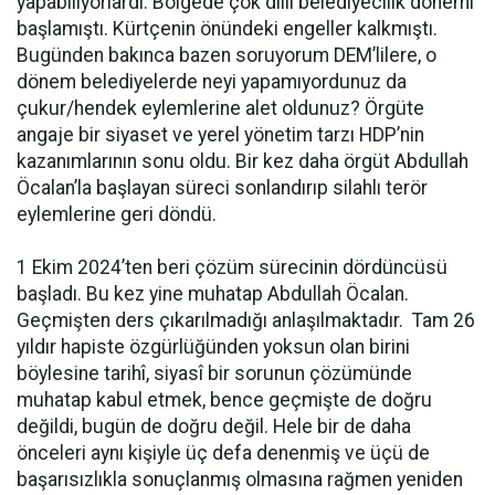
yapabiliyorlardı. Bölgede çok dilli belediyecilik dönemi
başlamıştı. Kürtçenin önündeki engeller kalkmıştı.
Bugünden bakınca bazen soruyorum DEM’lilere, o
dönem belediyelerde neyi yapamıyordunuz da
çukur/hendek eylemlerine alet oldunuz? Örgüte
angaje bir siyaset ve yerel yönetim tarzı HDP’nin
kazanımlarının sonu oldu. Bir kez daha örgüt Abdullah
Öcalan’la başlayan süreci sonlandırıp silahlı terör
eylemlerine geri döndü.
1 Ekim 2024’ten beri çözüm sürecinin dördüncüsü
başladı. Bu kez yine muhatap Abdullah Öcalan.
Geçmişten ders çıkarılmadığı anlaşılmaktadır. Tam 26
yıldır hapiste özgürlüğünden yoksun olan birini
böylesine tarihî, siyasî bir sorunun çözümünde
muhatap kabul etmek, bence geçmişte de doğru
değildi, bugün de doğru değil. Hele bir de daha
önceleri aynı kişiyle üç defa denenmiş ve üçü de
başarısızlıkla sonuçlanmış olmasına rağmen yeniden