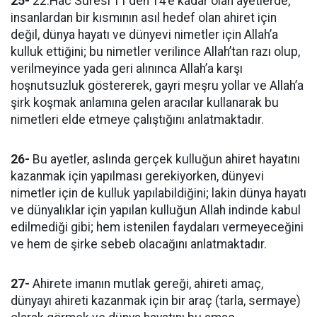
25-
22.Hac Suresi 11’den 14’e kadar olan ayetlerde,
insanlardan bir kısmının asıl hedef olan ahiret için
değil, dünya hayatı ve dünyevi nimetler için Allah’a
kulluk ettiğini; bu nimetler verilince Allah’tan razı olup,
verilmeyince yada geri alınınca Allah’a karşı
hoşnutsuzluk göstererek, gayri meşru yollar ve Allah’a
şirk koşmak anlamına gelen aracılar kullanarak bu
nimetleri elde etmeye çalıştığını anlatmaktadır.
26-
Bu ayetler, aslında gerçek kulluğun ahiret hayatını
kazanmak için yapılması gerekiyorken, dünyevi
nimetler için de kulluk yapılabildiğini; lakin dünya hayatı
ve dünyalıklar için yapılan kulluğun Allah indinde kabul
edilmediği gibi; hem istenilen faydaları vermeyeceğini
ve hem de şirke sebeb olacağını anlatmaktadır.
27-
Ahirete imanın mutlak gereği, ahireti amaç,
dünyayı ahireti kazanmak için bir araç (tarla, sermaye)