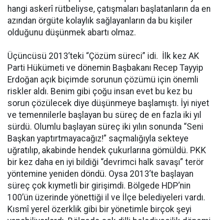
hangi askerî rütbeliyse, çatışmaları başlatanların da en
azından örgüte kolaylık sağlayanların da bu kişiler
olduğunu düşünmek abartı olmaz.
Üçüncüsü 2013’teki “Çözüm süreci” idi. İlk kez AK
Parti Hükümeti ve dönemin Başbakanı Recep Tayyip
Erdoğan açık biçimde sorunun çözümü için önemli
riskler aldı. Benim gibi çoğu insan evet bu kez bu
sorun çözülecek diye düşünmeye başlamıştı. İyi niyet
ve temennilerle başlayan bu süreç de en fazla iki yıl
sürdü. Olumlu başlayan süreç iki yılın sonunda “Seni
Başkan yaptırtmayacağız!” saçmalığıyla sekteye
uğratılıp, akabinde hendek çukurlarına gömüldü. PKK
bir kez daha en iyi bildiği “devrimci halk savaşı” terör
yöntemine yeniden döndü. Oysa 2013’te başlayan
süreç çok kıymetli bir girişimdi. Bölgede HDP’nin
100’ün üzerinde yönettiği il ve İlçe belediyeleri vardı.
Kısmî yerel özerklik gibi bir yönetimle birçok şeyi