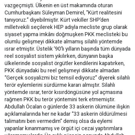
vazgeçmişti. Ülkenin en üst makamında oturan
Cumhurbaşkanı Süleyman Demirel, “Kürt realitesini
tanıyoruz.” diyebilmiştir. Kürt vekiller SHP’den
milletvekili seçilerek HEP adıyla mecliste grup olarak
siyaset yapma imkânı doğmuşken PKK meclisteki bu
olumlu gelişmeyi dikkate almamış silahlı yöntemde
ısrar etmiştir. Üstelik ’90’lı yılların başında tüm dünyada
reel sosyalist sistem yıkılırken, dünyanın başka
ülkelerinde sosyalist örgütler kendilerini kapatırken,
PKK dünyadaki bu reel gelişmeyi dikkate almadan
“Gerçek sosyalizmi biz temsil ediyoruz” diyerek silahlı
terör eylemlerini sürdürme kararı almıştır. Silahlı
yöntemde ısrar, terör kısırdöngüsüne yol açmasına
rağmen PKK bu terör yöntemini terk etmemiştir.
Abdullah Öcalan o günlerde 33 askerin ölümüne ilişkin
açıklamalarında her ne kadar “33 askerin öldürülmesi
talimatını ben vermedim” demiş olsa da eylemi
yapanlar kınanmamış ve örgüt içi cezai yaptırımlara