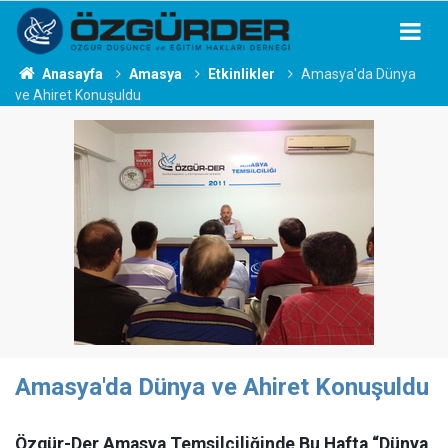
Anasayfa
Amasya
Etkinlikler
Amasya'da Dünya
ve Ahiret Konuşuldu
Amasya'da Dünya ve Ahiret Konuşuldu
Özgür-Der Amasya Temsilciliğinde Bu Hafta “Dünya