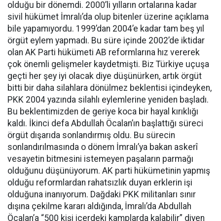
olduğu bir dönemdi. 2000’li yılların ortalarına kadar
sivil hükümet İmralı’da olup bitenler üzerine açıklama
bile yapamıyordu. 1999’dan 2004’e kadar tam beş yıl
örgüt eylem yapmadı. Bu süre içinde 2002’de iktidar
olan AK Parti hükümeti AB reformlarına hız vererek
çok önemli gelişmeler kaydetmişti. Biz Türkiye uçuşa
geçti her şey iyi olacak diye düşünürken, artık örgüt
bitti bir daha silahlara dönülmez beklentisi içindeyken,
PKK 2004 yazında silahlı eylemlerine yeniden başladı.
Bu beklentimizden de geriye koca bir hayal kırıklığı
kaldı. İkinci defa Abdullah Öcalan’ın başlattığı süreci
örgüt dışarıda sonlandırmış oldu. Bu sürecin
sonlandırılmasında o dönem İmralı’ya bakan askerî
vesayetin bitmesini istemeyen paşaların parmağı
olduğunu düşünüyorum. AK parti hükümetinin yapmış
olduğu reformlardan rahatsızlık duyan erklerin işi
olduğuna inanıyorum. Dağdaki PKK militanları sınır
dışına çekilme kararı aldığında, İmralı’da Abdullah
Öcalan’a “500 kişi içerdeki kamplarda kalabilir” diyen