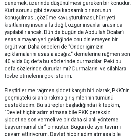
denemek, üzerinde düşünülmesi gereken bir konudur.
Kürt sorunu gibi devasa kapsamlı bir sorunun
konuşulması, çözüme kavuşturulması, hürriyeti
kısıtlanmış insanlarla değil, özgür insanlar arasında
yapılabilir ancak. Dün de bugün de Abdullah Öcalan’ı
esas almayan yeri geldiğinde onu dinlemeyen bir
örgüt var. Daha önceleri de “Önderliğimizin
açıklamalarını esas alacağız.” demelerine rağmen son
40 yılda üç defa bu sözlerinde durmadılar. Peki bu
defa sözlerinde dururlar mı? Durmalarını ve silahlara
tövbe etmelerini çok isterim.
Eleştirilerime rağmen şiddet karşıtı biri olarak, PKK’nin
geçmişteki silah bırakma girişimlerinin tümünü
destekledim. Bu süreçler başladığında ilk tepkim,
“Devlet hiçbir adım atmasa bile PKK gereksiz
şiddetine son vermeli ve bir daha silahlı yönteme
başvurmamalıdır.” olmuştur. Bugün de aynı tavrımı
devam ettiriyorum. Devlet hiçbir adım atmasa bile