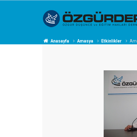
Anasayfa
Amasya
Etkinlikler
Ama