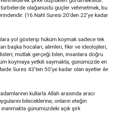
 vehmederek şirke düştükleri görülmektedir.
ve türbelerde olağanüstü güçler vehmetmek, bu
erindendir. (16.Nahl Suresi 20’den 22’ye kadar
anlara yol gösterip hüküm koymak sadece tek
’tan başka hocaları, alimleri, fikir ve ideolojileri,
clisleri; mutlak gerçeği bilen, insanlara doğru
üküm koymaya yetkili saymakta, günümüzde en
Maide Sures 43’ten 50’ye kadar olan ayetler ile
adamlarının kullarla Allah arasında aracı
gularını bileceklerine, onların eteğin
 inanmakta günümüzdeki açık şirk