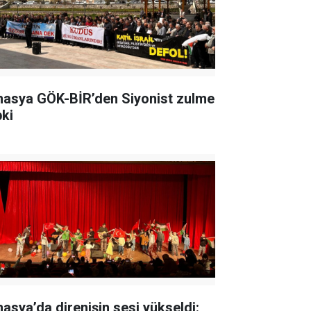
asya GÖK-BİR’den Siyonist zulme
pki
asya’da direnişin sesi yükseldi: