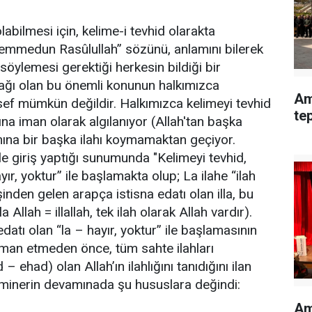
abilmesi için, kelime-i tevhid olarakta
amemmedun Rasûlullah” sözünü, anlamını bilerek
öylemesi gerektiği herkesin bildiği bir
mağı olan bu önemli konunun halkımızca
Am
sef mümkün değildir. Halkımızca kelimeyi tevhid
te
ına iman olarak algılanıyor (Allah'tan başka
anına bir başka ilahı koymamaktan geçiyor.
le giriş yaptığı sunumunda "Kelimeyi tevhid,
ır, yoktur” ile başlamakta olup; La ilahe “ilah
inden gelen arapça istisna edatı olan illa, bu
a Allah = illallah, tek ilah olarak Allah vardır).
atı olan “la – hayır, yoktur” ile başlamasının
iman etmeden önce, tüm sahte ilahları
 ehad) olan Allah’ın ilahlığını tanıdığını ilan
 seminerin devamınada şu hususlara değindi:
Am