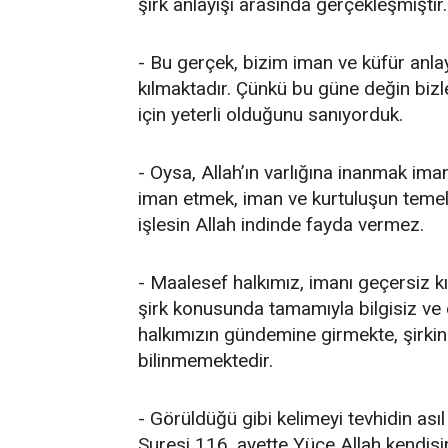
şirk anlayışı arasında gerçekleşmiştir.
- Bu gerçek, bizim iman ve küfür anl
kılmaktadır. Çünkü bu güne değin bizle
için yeterli olduğunu sanıyorduk.
- Oysa, Allah’ın varlığına inanmak ima
iman etmek, iman ve kurtuluşun temeli
işlesin Allah indinde fayda vermez.
- Maalesef halkımız, imanı geçersiz k
şirk konusunda tamamıyla bilgisiz ve du
halkımızın gündemine girmekte, şirkin
bilinmemektedir.
- Görüldüğü gibi kelimeyi tevhidin ası
Suresi 116. ayette Yüce Allah kendisi