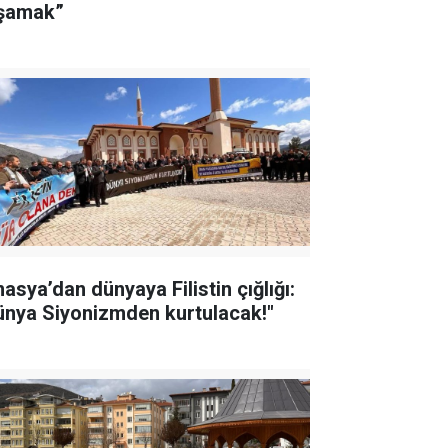
şamak”
asya’dan dünyaya Filistin çığlığı:
ünya Siyonizmden kurtulacak!"