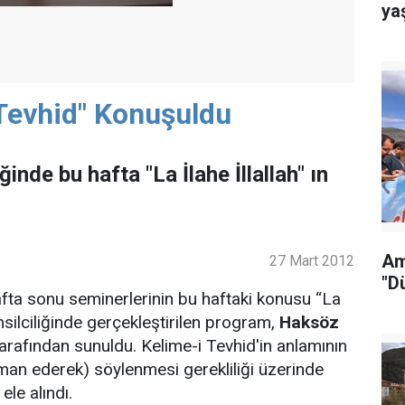
ya
Tevhid" Konuşuldu
nde bu hafta "La İlahe İllallah" ın
Am
27 Mart 2012
"D
afta sonu seminerlerinin bu haftaki konusu “La
emsilciliğinde gerçekleştirilen program,
Haksöz
arafından sunuldu. Kelime-i Tevhid'in anlamının
iman ederek) söylenmesi gerekliliği üzerinde
ele alındı.