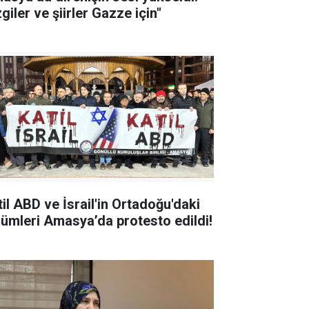
giler ve şiirler Gazze için"
til ABD ve İsrail'in Ortadoğu'daki
zulümleri Amasya’da protesto edildi!