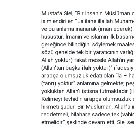
Mustafa Siel, "Bir insanın Müslüman ol
isimlendirilen “La ilahe illallah Muh
ve bu anlama inanarak (iman ederek) s
husustur. İmanın ve islamın ilk basa
gereğince bilindiğini söylemek maale
sözü genelde tek bir yaratıcının varlığ
Allah yoktur) fakat mesele Allah'ın y
(Allah'tan başka
ilah
yoktur)" ifadesiy
arapça olumsuzluk edatı olan “la – hay
(tanrı) yoktur” anlamına gelmekte; peş
yokluktan Allah’ı istisna tutmaktadır (ill
Kelimeyi tevhidin arapça olumsuzluk ed
hikmeti şudur. Bir Müslüman, Allah’a 
reddetmeli, bilahare sadece tek (vahid –
etmelidir." şeklinde devam etti. Siel