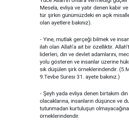
Yüce Allah’ın onlara vermediği güçler
Mesela, evliya ve yatır denen kabir 
tür şirkin günümüzdeki en açık misall
olan ayetlere bakınız).
- Yine, mutlak gerçeği bilmek ve ins
ilah olan Allah’a ait bir özelliktir. Allah
liderleri, din ve devlet adamlarını, me
yolu gösteren ve insanlar üzerine h
sık düşülen şirk örneklerindendir. (5.
9.Tevbe Suresi 31. ayete bakınız.)
- Şeyh yada evliya denen birtakım din 
olacaklarına, insanların düşünce ve duy
tutunmadan kurtuluşun olmayacağına
örneklerindendir.