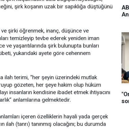
eğini, şirk koşanın uzak bir sapıklığa düştüğünü
ABD
An
ve şirki öğrenmek, inanç, düşünce ve
unları temizleyip tevbe ederek yeniden iman
e ve yaşantılarında şirk bulunupta bunları
kibeti, yukarıdaki ayete göre cehennem
a ilah terimi, “her şeyin üzerindeki mutlak
oruyup gözeten, her şeye hakim olup hüküm
layı insanların kendisine ibadet etmek ihtiyacını
"O
arlık” anlamlarına gelmektedir.
so
anlamları içeren özelliklerin hayali yada gerçek
arın ilah (tanrı) tanınmış olacağını; bu durumda