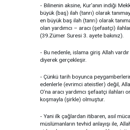
- Bilinenin aksine, Kur’anın indiği Mekk
büyük (baş) ilah (tanrı) olarak tanımay
en büyük baş ilah (tanrı) olarak tanım
olan yardımcı – aracı (şefaatçi) ilahla
(39.Zümer Suresi 3. ayete bakınız).
- Bu nedenle, islama giriş Allah vardır 
diyerek gerçekleşir.
- Çünkü tarih boyunca peygamberlerin 
edenlerle (evrimci ateistler) değil, Al
O’na aracı yardımcı şefaatçi ilahları o
koşmayla (şirkle) olmuştur.
- Yani ilk çağlardan itibaren, asıl müca
müslümanların tevhid anlayışı ile, Alla