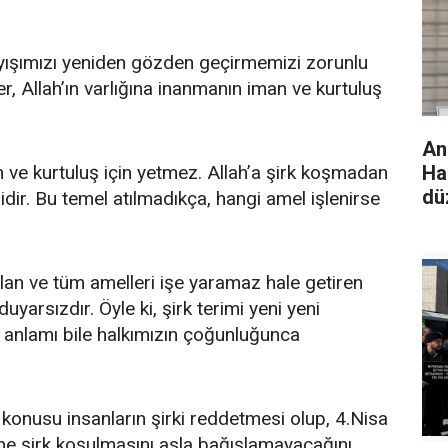
ayışımızı yeniden gözden geçirmemizi zorunlu
r, Allah’ın varlığına inanmanın iman ve kurtuluş
An
n ve kurtuluş için yetmez. Allah’a şirk koşmadan
Hak
dü
dir. Bu temel atılmadıkça, hangi amel işlenirse
ılan ve tüm amelleri işe yaramaz hale getiren
yarsızdır. Öyle ki, şirk terimi yeni yeni
 anlamı bile halkımızın çoğunluğunca
l konusu insanların şirki reddetmesi olup, 4.Nisa
ne şirk koşulmasını asla bağışlamayacağını,