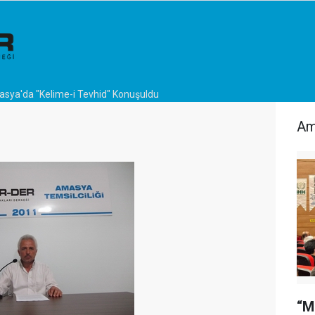
sya'da "Kelime-i Tevhid" Konuşuldu
Am
“M