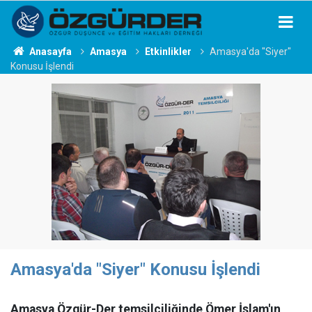
Anasayfa
Amasya
Etkinlikler
Amasya'da "Siyer"
Konusu İşlendi
Amasya'da "Siyer" Konusu İşlendi
Amasya Özgür-Der temsilciliğinde Ömer İslam'ın