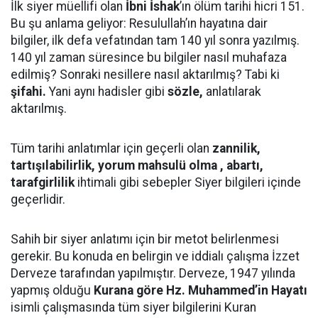
İlk siyer müellifi olan
İbni İshak
’ın ölüm tarihi hicri 151.
Bu şu anlama geliyor: Resulullah’ın hayatına dair
bilgiler, ilk defa vefatından tam 140 yıl sonra yazılmış.
140 yıl zaman süresince bu bilgiler nasıl muhafaza
edilmiş? Sonraki nesillere nasıl aktarılmış? Tabi ki
şifahi.
Yani aynı hadisler gibi
sözle,
anlatılarak
aktarılmış.
Tüm tarihi anlatımlar için geçerli olan
zannilik,
tartışılabilirlik, yorum mahsulü olma , abartı,
tarafgirlilik
ihtimali gibi sebepler Siyer bilgileri içinde
geçerlidir.
Sahih bir siyer anlatımı için bir metot belirlenmesi
gerekir. Bu konuda en belirgin ve iddialı çalışma İzzet
Derveze tarafından yapılmıştır. Derveze, 1947 yılında
yapmış olduğu
Kurana göre Hz. Muhammed’in Hayatı
isimli çalışmasında tüm siyer bilgilerini Kuran