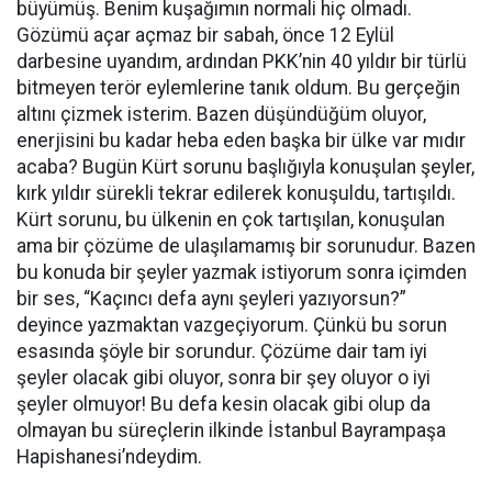
büyümüş. Benim kuşağımın normali hiç olmadı.
Gözümü açar açmaz bir sabah, önce 12 Eylül
darbesine uyandım, ardından PKK’nin 40 yıldır bir türlü
bitmeyen terör eylemlerine tanık oldum. Bu gerçeğin
altını çizmek isterim. Bazen düşündüğüm oluyor,
enerjisini bu kadar heba eden başka bir ülke var mıdır
acaba? Bugün Kürt sorunu başlığıyla konuşulan şeyler,
kırk yıldır sürekli tekrar edilerek konuşuldu, tartışıldı.
Kürt sorunu, bu ülkenin en çok tartışılan, konuşulan
ama bir çözüme de ulaşılamamış bir sorunudur. Bazen
bu konuda bir şeyler yazmak istiyorum sonra içimden
bir ses, “Kaçıncı defa aynı şeyleri yazıyorsun?”
deyince yazmaktan vazgeçiyorum. Çünkü bu sorun
esasında şöyle bir sorundur. Çözüme dair tam iyi
şeyler olacak gibi oluyor, sonra bir şey oluyor o iyi
şeyler olmuyor! Bu defa kesin olacak gibi olup da
olmayan bu süreçlerin ilkinde İstanbul Bayrampaşa
Hapishanesi’ndeydim.