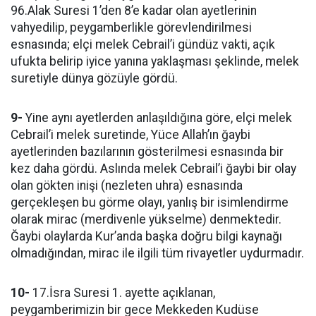
96.Alak Suresi 1’den 8’e kadar olan ayetlerinin
vahyedilip, peygamberlikle görevlendirilmesi
esnasında; elçi melek Cebrail’i gündüz vakti, açık
ufukta belirip iyice yanına yaklaşması şeklinde, melek
suretiyle dünya gözüyle gördü.
9-
Yine aynı ayetlerden anlaşıldığına göre, elçi melek
Cebrail’i melek suretinde, Yüce Allah’ın ğaybi
ayetlerinden bazılarının gösterilmesi esnasında bir
kez daha gördü. Aslında melek Cebrail’i ğaybi bir olay
olan gökten inişi (nezleten uhra) esnasında
gerçekleşen bu görme olayı, yanlış bir isimlendirme
olarak mirac (merdivenle yükselme) denmektedir.
Ğaybi olaylarda Kur’anda başka doğru bilgi kaynağı
olmadığından, mirac ile ilgili tüm rivayetler uydurmadır.
10-
17.İsra Suresi 1. ayette açıklanan,
peygamberimizin bir gece Mekkeden Kudüse