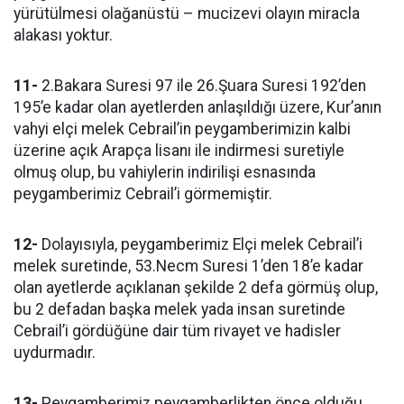
yürütülmesi olağanüstü – mucizevi olayın miracla
alakası yoktur.
11-
2.Bakara Suresi 97 ile 26.Şuara Suresi 192’den
195’e kadar olan ayetlerden anlaşıldığı üzere, Kur’anın
vahyi elçi melek Cebrail’in peygamberimizin kalbi
üzerine açık Arapça lisanı ile indirmesi suretiyle
olmuş olup, bu vahiylerin indirilişi esnasında
peygamberimiz Cebrail’i görmemiştir.
12-
Dolayısıyla, peygamberimiz Elçi melek Cebrail’i
melek suretinde, 53.Necm Suresi 1’den 18’e kadar
olan ayetlerde açıklanan şekilde 2 defa görmüş olup,
bu 2 defadan başka melek yada insan suretinde
Cebrail’i gördüğüne dair tüm rivayet ve hadisler
uydurmadır.
13-
Peygamberimiz peygamberlikten önce olduğu