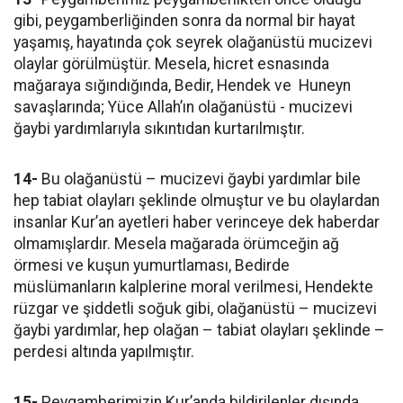
gibi, peygamberliğinden sonra da normal bir hayat
yaşamış, hayatında çok seyrek olağanüstü mucizevi
olaylar görülmüştür. Mesela, hicret esnasında
mağaraya sığındığında, Bedir, Hendek ve Huneyn
savaşlarında; Yüce Allah’ın olağanüstü - mucizevi
ğaybi yardımlarıyla sıkıntıdan kurtarılmıştır.
14-
Bu olağanüstü – mucizevi ğaybi yardımlar bile
hep tabiat olayları şeklinde olmuştur ve bu olaylardan
insanlar Kur’an ayetleri haber verinceye dek haberdar
olmamışlardır. Mesela mağarada örümceğin ağ
örmesi ve kuşun yumurtlaması, Bedirde
müslümanların kalplerine moral verilmesi, Hendekte
rüzgar ve şiddetli soğuk gibi, olağanüstü – mucizevi
ğaybi yardımlar, hep olağan – tabiat olayları şeklinde –
perdesi altında yapılmıştır.
15-
Peygamberimizin Kur’anda bildirilenler dışında