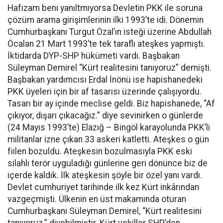
Hafızam beni yanıltmıyorsa Devletin PKK ile soruna
çözüm arama girişimlerinin ilki 1993’te idi. Dönemin
Cumhurbaşkanı Turgut Özal’ın isteği üzerine Abdullah
Öcalan 21 Mart 1993’te tek taraflı ateşkes yapmıştı.
İktidarda DYP-SHP hükümeti vardı. Başbakan
Süleyman Demirel “Kürt realitesini tanıyoruz” demişti.
Başbakan yardımcısı Erdal İnönü ise hapishanedeki
PKK üyeleri için bir af tasarısı üzerinde çalışıyordu.
Tasarı bir ay içinde meclise geldi. Biz hapishanede, “Af
çıkıyor, dışarı çıkacağız.” diye sevinirken o günlerde
(24 Mayıs 1993’te) Elazığ – Bingöl karayolunda PKK’li
militanlar izne çıkan 33 askeri katletti. Ateşkes o gün
fiilen bozuldu. Ateşkesin bozulmasıyla PKK eski
silahlı terör uyguladığı günlerine geri dönünce biz de
içerde kaldık. İlk ateşkesin şöyle bir özel yanı vardı.
Devlet cumhuriyet tarihinde ilk kez Kürt inkârından
vazgeçmişti. Ülkenin en üst makamında oturan
Cumhurbaşkanı Süleyman Demirel, “Kürt realitesini
tanıyoruz.” diyebilmiştir. Kürt vekiller SHP’den