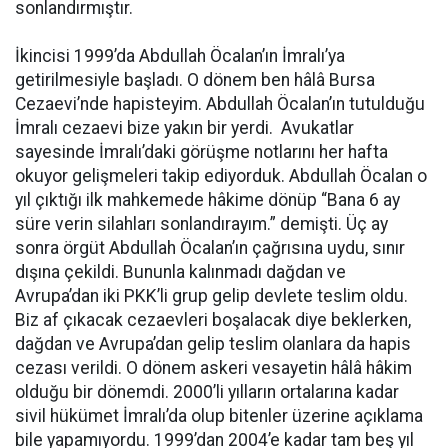
sonlandırmıştır.
İkincisi 1999’da Abdullah Öcalan’ın İmralı’ya
getirilmesiyle başladı. O dönem ben hâlâ Bursa
Cezaevi’nde hapisteyim. Abdullah Öcalan’ın tutulduğu
İmralı cezaevi bize yakın bir yerdi. Avukatlar
sayesinde İmralı’daki görüşme notlarını her hafta
okuyor gelişmeleri takip ediyorduk. Abdullah Öcalan o
yıl çıktığı ilk mahkemede hâkime dönüp “Bana 6 ay
süre verin silahları sonlandırayım.” demişti. Üç ay
sonra örgüt Abdullah Öcalan’ın çağrısına uydu, sınır
dışına çekildi. Bununla kalınmadı dağdan ve
Avrupa’dan iki PKK’li grup gelip devlete teslim oldu.
Biz af çıkacak cezaevleri boşalacak diye beklerken,
dağdan ve Avrupa’dan gelip teslim olanlara da hapis
cezası verildi. O dönem askeri vesayetin hâlâ hâkim
olduğu bir dönemdi. 2000’li yılların ortalarına kadar
sivil hükümet İmralı’da olup bitenler üzerine açıklama
bile yapamıyordu. 1999’dan 2004’e kadar tam beş yıl