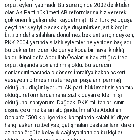
örgüt eylem yapmadı. Bu süre içinde 2002’de iktidar
olan AK Parti hükümeti AB reformlarına hız vererek
çok önemli gelişmeler kaydetmişti. Biz Türkiye uçuşa
geçti her şey iyi olacak diye düşünürken, artık örgüt
bitti bir daha silahlara dönülmez beklentisi içindeyken,
PKK 2004 yazında silahlı eylemlerine yeniden başladı.
Bu beklentimizden de geriye koca bir hayal kırıklığı
kaldı. İkinci defa Abdullah Öcalan’ın başlattığı süreci
örgüt dışarıda sonlandırmış oldu. Bu sürecin
sonlandırılmasında o dönem İmralı’ya bakan askerî
vesayetin bitmesini istemeyen paşaların parmağı
olduğunu düşünüyorum. AK parti hükümetinin yapmış
olduğu reformlardan rahatsızlık duyan erklerin işi
olduğuna inanıyorum. Dağdaki PKK militanları sınır
dışına çekilme kararı aldığında, İmralı’da Abdullah
Öcalan’a “500 kişi içerdeki kamplarda kalabilir” diyen
hangi askerî rütbeliyse, çatışmaları başlatanların da en
azından örgüte kolaylık sağlayanların da bu kişiler
olduğunu düşünmek abartı olmaz.