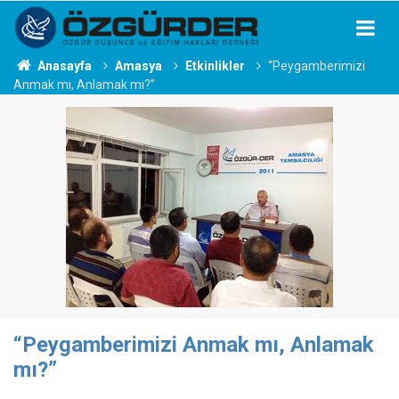
Anasayfa
Amasya
Etkinlikler
“Peygamberimizi
Anmak mı, Anlamak mı?”
“Peygamberimizi Anmak mı, Anlamak
mı?”