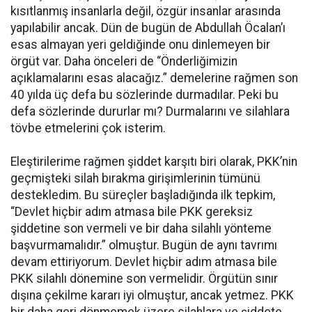
kısıtlanmış insanlarla değil, özgür insanlar arasında
yapılabilir ancak. Dün de bugün de Abdullah Öcalan’ı
esas almayan yeri geldiğinde onu dinlemeyen bir
örgüt var. Daha önceleri de “Önderliğimizin
açıklamalarını esas alacağız.” demelerine rağmen son
40 yılda üç defa bu sözlerinde durmadılar. Peki bu
defa sözlerinde dururlar mı? Durmalarını ve silahlara
tövbe etmelerini çok isterim.
Eleştirilerime rağmen şiddet karşıtı biri olarak, PKK’nin
geçmişteki silah bırakma girişimlerinin tümünü
destekledim. Bu süreçler başladığında ilk tepkim,
“Devlet hiçbir adım atmasa bile PKK gereksiz
şiddetine son vermeli ve bir daha silahlı yönteme
başvurmamalıdır.” olmuştur. Bugün de aynı tavrımı
devam ettiriyorum. Devlet hiçbir adım atmasa bile
PKK silahlı dönemine son vermelidir. Örgütün sınır
dışına çekilme kararı iyi olmuştur, ancak yetmez. PKK
bir daha geri dönmemek üzere silahlara ve şiddete