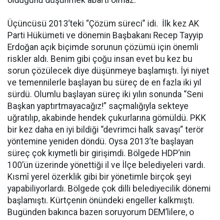
Üçüncüsü 2013’teki “Çözüm süreci” idi. İlk kez AK
Parti Hükümeti ve dönemin Başbakanı Recep Tayyip
Erdoğan açık biçimde sorunun çözümü için önemli
riskler aldı. Benim gibi çoğu insan evet bu kez bu
sorun çözülecek diye düşünmeye başlamıştı. İyi niyet
ve temennilerle başlayan bu süreç de en fazla iki yıl
sürdü. Olumlu başlayan süreç iki yılın sonunda “Seni
Başkan yaptırtmayacağız!” saçmalığıyla sekteye
uğratılıp, akabinde hendek çukurlarına gömüldü. PKK
bir kez daha en iyi bildiği “devrimci halk savaşı” terör
yöntemine yeniden döndü. Oysa 2013’te başlayan
süreç çok kıymetli bir girişimdi. Bölgede HDP’nin
100’ün üzerinde yönettiği il ve İlçe belediyeleri vardı.
Kısmî yerel özerklik gibi bir yönetimle birçok şeyi
yapabiliyorlardı. Bölgede çok dilli belediyecilik dönemi
başlamıştı. Kürtçenin önündeki engeller kalkmıştı.
Bugünden bakınca bazen soruyorum DEM’lilere, o