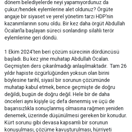
dönem belediyelerde neyi yapamıyordunuz da
çukur/hendek eylemlerine alet oldunuz? Örgüte
angaje bir siyaset ve yerel yönetim tarzı HDP’nin
kazanımlarının sonu oldu. Bir kez daha örgüt Abdullah
Öcalan’la başlayan süreci sonlandırıp silahlı terör
eylemlerine geri döndü.
1 Ekim 2024’ten beri çözüm sürecinin dördüncüsü
başladı. Bu kez yine muhatap Abdullah Öcalan.
Geçmişten ders çıkarılmadığı anlaşılmaktadır. Tam 26
yıldır hapiste özgürlüğünden yoksun olan birini
böylesine tarihî, siyasî bir sorunun çözümünde
muhatap kabul etmek, bence geçmişte de doğru
değildi, bugün de doğru değil. Hele bir de daha
önceleri aynı kişiyle üç defa denenmiş ve üçü de
başarısızlıkla sonuçlanmış olmasına rağmen yeniden
denemek, üzerinde düşünülmesi gereken bir konudur.
Kürt sorunu gibi devasa kapsamlı bir sorunun
konuşulması, çözüme kavuşturulması, hürriyeti