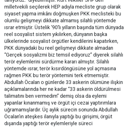
milletvekili seçilerek HEP adıyla mecliste grup olarak
siyaset yapma imkânı doğmuşken PKK meclisteki bu
olumlu gelişmeyi dikkate almamış silahlı yöntemde
ısrar etmiştir. Üstelik ’90’lı yılların başında tüm dünyada
reel sosyalist sistem yıkılırken, dünyanın başka
ülkelerinde sosyalist örgütler kendilerini kapatırken,
PKK dünyadaki bu reel gelişmeyi dikkate almadan
“Gerçek sosyalizmi biz temsil ediyoruz” diyerek silahlı
terör eylemlerini sürdürme kararı almıştır. Silahlı
yöntemde ısrar, terör kısırdöngüsüne yol açmasına
rağmen PKK bu terör yöntemini terk etmemiştir.
Abdullah Öcalan o günlerde 33 askerin ölümüne ilişkin
açıklamalarında her ne kadar “33 askerin öldürülmesi
talimatını ben vermedim” demiş olsa da eylemi
yapanlar kınanmamış ve örgüt içi cezai yaptırımlara
uğramamışlardır. Üç aylık sürecin sonunda Abdullah
Öcalan’ın ateşkes ilanıyla yaptığı bu girişimi, örgüt
dışarıda yaptığı terör eylemleriyle süreci