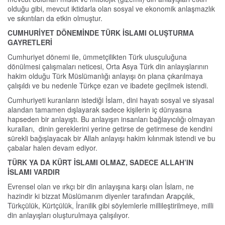
olduğu gibi, mevcut iktidarla olan sosyal ve ekonomik anlaşmazlık
ve sıkıntıları da etkin olmuştur.
CUMHURİYET DÖNEMİNDE TÜRK İSLAMI OLUŞTURMA
GAYRETLERİ
Cumhuriyet dönemi ile, ümmetçilikten Türk ulusçuluğuna
dönülmesi çalışmaları neticesi, Orta Asya Türk din anlayışlarının
hakim olduğu Türk Müslümanlığı anlayışı ön plana çıkarılmaya
çalışıldı ve bu nedenle Türkçe ezan ve ibadete geçilmek istendi.
Cumhuriyeti kuranların istediği İslam, dini hayatı sosyal ve siyasal
alandan tamamen dışlayarak sadece kişilerin iç dünyasına
hapseden bir anlayıştı. Bu anlayışın insanları bağlayıcılığı olmayan
kuralları, dinin gereklerini yerine getirse de getirmese de kendini
sürekli bağışlayacak bir Allah anlayışı hakim kılınmak istendi ve bu
çabalar halen devam ediyor.
TÜRK YA DA KÜRT İSLAMI OLMAZ, SADECE ALLAH’IN
İSLAMI VARDIR
Evrensel olan ve ırkçı bir din anlayışına karşı olan İslam, ne
hazindir ki bizzat Müslümanım diyenler tarafından Arapçılık,
Türkçülük, Kürtçülük, İranilik gibi söylemlerle millileştirilmeye, milli
din anlayışları oluşturulmaya çalışılıyor.