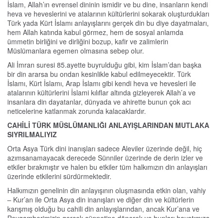
İslam, Allah’ın evrensel dininin ismidir ve bu dine, insanların kendi
heva ve heveslerini ve atalarının kültürlerini sokarak oluşturdukları
Türk yada Kürt İslamı anlayışlarını gerçek din bu diye dayatmaları,
hem Allah katında kabul görmez, hem de sosyal anlamda
ümmetin birliğini ve dirliğini bozup, kafir ve zalimlerin
Müslümanlara egemen olmasına sebep olur.
Ali İmran suresi 85.ayette buyrulduğu gibi, kim İslam’dan başka
bir din ararsa bu ondan kesinlikle kabul edilmeyecektir. Türk
İslamı, Kürt İslamı, Arap İslamı gibi kendi heva ve hevesleri ile
atalarının kültürlerini İslami kılıflar altında gizleyerek Allah’a ve
insanlara din dayatanlar, dünyada ve ahirette bunun çok acı
neticelerine katlanmak zorunda kalacaklardır.
CAHİLİ TÜRK MÜSLÜMANLIĞI ANLAYIŞLARINDAN MUTLAKA
SIYRILMALIYIZ
Orta Asya Türk dini inanışları sadece Aleviler üzerinde değil, hiç
azımsanamayacak derecede Sünniler üzerinde de derin izler ve
etkiler bırakmıştır ve halen bu etkiler tüm halkımızın din anlayışları
üzerinde etkilerini sürdürmektedir.
Halkımızın genelinin din anlayışının oluşmasında etkin olan, vahiy
– Kur’an ile Orta Asya din inanışları ve diğer din ve kültürlerin
karışmış olduğu bu cahili din anlayışlarından, ancak Kur’ana ve