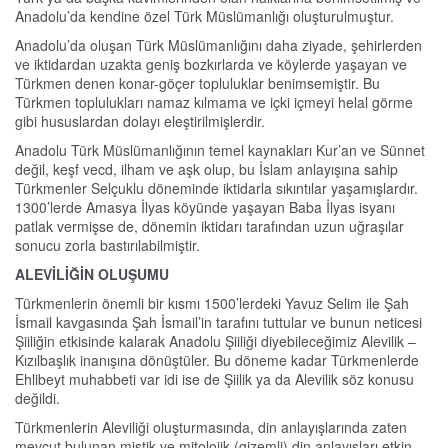
Anadolu’da kendine özel Türk Müslümanlığı oluşturulmuştur.
Anadolu’da oluşan Türk Müslümanlığını daha ziyade, şehirlerden
ve iktidardan uzakta geniş bozkırlarda ve köylerde yaşayan ve
Türkmen denen konar-göçer topluluklar benimsemiştir. Bu
Türkmen toplulukları namaz kılmama ve içki içmeyi helal görme
gibi hususlardan dolayı eleştirilmişlerdir.
Anadolu Türk Müslümanlığının temel kaynakları Kur’an ve Sünnet
değil, keşf vecd, ilham ve aşk olup, bu İslam anlayışına sahip
Türkmenler Selçuklu döneminde iktidarla sıkıntılar yaşamışlardır.
1300’lerde Amasya İlyas köyünde yaşayan Baba İlyas isyanı
patlak vermişse de, dönemin iktidarı tarafından uzun uğraşılar
sonucu zorla bastırılabilmiştir.
ALEVİLİĞİN OLUŞUMU
Türkmenlerin önemli bir kısmı 1500’lerdeki Yavuz Selim ile Şah
İsmail kavgasında Şah İsmail’in tarafını tuttular ve bunun neticesi
Şiiliğin etkisinde kalarak Anadolu Şiiliği diyebileceğimiz Alevilik –
Kızılbaşlık inanışına dönüştüler. Bu döneme kadar Türkmenlerde
Ehlibeyt muhabbeti var idi ise de Şiilik ya da Alevilik söz konusu
değildi.
Türkmenlerin Aleviliği oluşturmasında, din anlayışlarında zaten
mevcut bulunan mistik ve mitolojik (gizemli) din anlayışları etkin