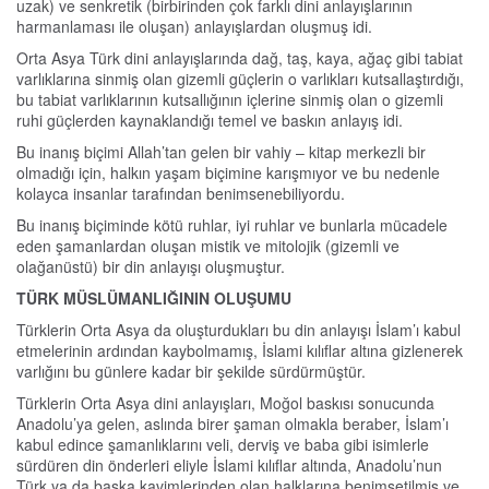
uzak) ve senkretik (birbirinden çok farklı dini anlayışlarının
harmanlaması ile oluşan) anlayışlardan oluşmuş idi.
Orta Asya Türk dini anlayışlarında dağ, taş, kaya, ağaç gibi tabiat
varlıklarına sinmiş olan gizemli güçlerin o varlıkları kutsallaştırdığı,
bu tabiat varlıklarının kutsallığının içlerine sinmiş olan o gizemli
ruhi güçlerden kaynaklandığı temel ve baskın anlayış idi.
Bu inanış biçimi Allah’tan gelen bir vahiy – kitap merkezli bir
olmadığı için, halkın yaşam biçimine karışmıyor ve bu nedenle
kolayca insanlar tarafından benimsenebiliyordu.
Bu inanış biçiminde kötü ruhlar, iyi ruhlar ve bunlarla mücadele
eden şamanlardan oluşan mistik ve mitolojik (gizemli ve
olağanüstü) bir din anlayışı oluşmuştur.
TÜRK MÜSLÜMANLIĞININ OLUŞUMU
Türklerin Orta Asya da oluşturdukları bu din anlayışı İslam’ı kabul
etmelerinin ardından kaybolmamış, İslami kılıflar altına gizlenerek
varlığını bu günlere kadar bir şekilde sürdürmüştür.
Türklerin Orta Asya dini anlayışları, Moğol baskısı sonucunda
Anadolu’ya gelen, aslında birer şaman olmakla beraber, İslam’ı
kabul edince şamanlıklarını veli, derviş ve baba gibi isimlerle
sürdüren din önderleri eliyle İslami kılıflar altında, Anadolu’nun
Türk ya da başka kavimlerinden olan halklarına benimsetilmiş ve