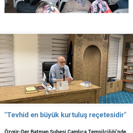
"Tevhid en büyük kurtuluş reçetesidir"
Özgür-Der Batman Şubesi Çamlıca Temsilciliği’nde