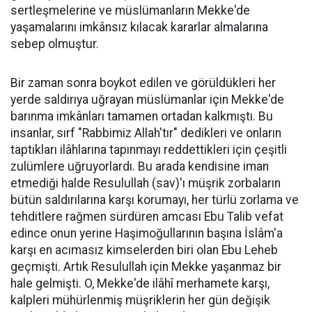
sertleşmelerine ve müslümanların Mekke'de
yaşamalarını imkânsız kılacak kararlar almalarına
sebep olmuştur.
Bir zaman sonra boykot edilen ve görüldükleri her
yerde saldırıya uğrayan müslümanlar için Mekke'de
barınma imkânları tamamen ortadan kalkmıştı. Bu
insanlar, sırf "Rabbimiz Allah'tır" dedikleri ve onların
taptıkları ilâhlarına tapınmayı reddettikleri için çeşitli
zulümlere uğruyorlardı. Bu arada kendisine iman
etmediği halde Resulullah (sav)'ı müşrik zorbaların
bütün saldırılarına karşı korumayı, her türlü zorlama ve
tehditlere rağmen sürdüren amcası Ebu Talib vefat
edince onun yerine Haşimoğullarının başına İslâm'a
karşı en acımasız kimselerden biri olan Ebu Leheb
geçmişti. Artık Resulullah için Mekke yaşanmaz bir
hale gelmişti. O, Mekke'de ilâhî merhamete karşı,
kalpleri mühürlenmiş müşriklerin her gün değişik