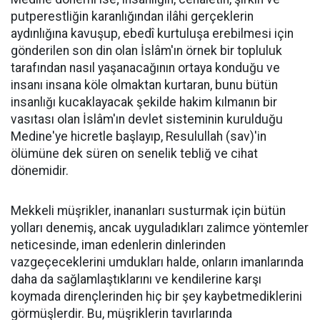
putperestliğin karanlığından ilâhi gerçeklerin
aydınlığına kavuşup, ebedî kurtuluşa erebilmesi için
gönderilen son din olan İslâm'ın örnek bir topluluk
tarafından nasıl yaşanacağının ortaya konduğu ve
insanı insana köle olmaktan kurtaran, bunu bütün
insanlığı kucaklayacak şekilde hakim kılmanın bir
vasıtası olan İslâm'ın devlet sisteminin kurulduğu
Medine'ye hicretle başlayıp, Resulullah (sav)'in
ölümüne dek süren on senelik tebliğ ve cihat
dönemidir.
Mekkeli müşrikler, inananları susturmak için bütün
yolları denemiş, ancak uyguladıkları zalimce yöntemler
neticesinde, iman edenlerin dinlerinden
vazgeçeceklerini umdukları halde, onların imanlarında
daha da sağlamlaştıklarını ve kendilerine karşı
koymada dirençlerinden hiç bir şey kaybetmediklerini
görmüşlerdir. Bu, müşriklerin tavırlarında