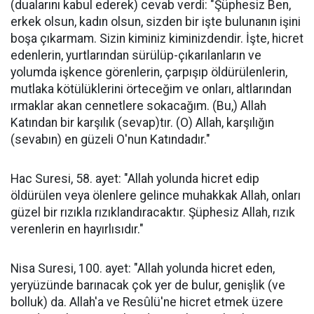
(dualarını kabul ederek) cevab verdi: "Şüphesiz Ben,
erkek olsun, kadın olsun, sizden bir işte bulunanın işini
boşa çıkarmam. Sizin kiminiz kiminizdendir. İşte, hicret
edenlerin, yurtlarından sürülüp-çıkarılanların ve
yolumda işkence görenlerin, çarpışıp öldürülenlerin,
mutlaka kötülüklerini örteceğim ve onları, altlarından
ırmaklar akan cennetlere sokacağım. (Bu,) Allah
Katından bir karşılık (sevap)tır. (O) Allah, karşılığın
(sevabın) en güzeli O'nun Katındadır."
Hac Suresi, 58. ayet: "Allah yolunda hicret edip
öldürülen veya ölenlere gelince muhakkak Allah, onları
güzel bir rızıkla rızıklandıracaktır. Şüphesiz Allah, rızık
verenlerin en hayırlısıdır."
Nisa Suresi, 100. ayet: "Allah yolunda hicret eden,
yeryüzünde barınacak çok yer de bulur, genişlik (ve
bolluk) da. Allah'a ve Resûlü'ne hicret etmek üzere