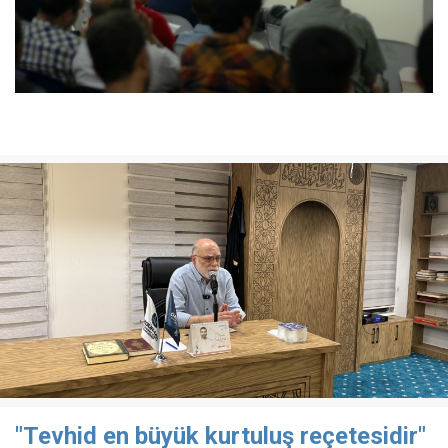
"Tevhid en büyük kurtuluş reçetesidir"