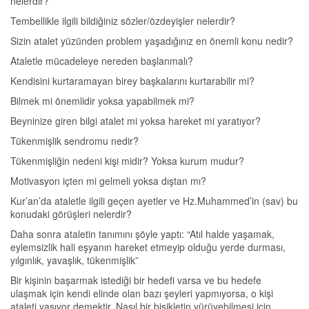
nelerdir?
Tembellikle ilgili bildiğiniz sözler/özdeyişler nelerdir?
Sizin atalet yüzünden problem yaşadığınız en önemli konu nedir?
Ataletle mücadeleye nereden başlanmalı?
Kendisini kurtaramayan birey başkalarını kurtarabilir mi?
Bilmek mi önemlidir yoksa yapabilmek mi?
Beyninize giren bilgi atalet mi yoksa hareket mi yaratıyor?
Tükenmişlik sendromu nedir?
Tükenmişliğin nedeni kişi midir? Yoksa kurum mudur?
Motivasyon içten mi gelmeli yoksa dıştan mı?
Kur’an’da ataletle ilgili geçen ayetler ve Hz.Muhammed’in (sav) bu
konudaki görüşleri nelerdir?
Daha sonra ataletin tanımını şöyle yaptı: “Atıl halde yaşamak,
eylemsizlik hali eşyanın hareket etmeyip olduğu yerde durması,
yılgınlık, yavaşlık, tükenmişlik”
Bir kişinin başarmak istediği bir hedefi varsa ve bu hedefe
ulaşmak için kendi elinde olan bazı şeyleri yapmıyorsa, o kişi
ataleti yaşıyor demektir. Nasıl bir bisikletin yürüyebilmesi için