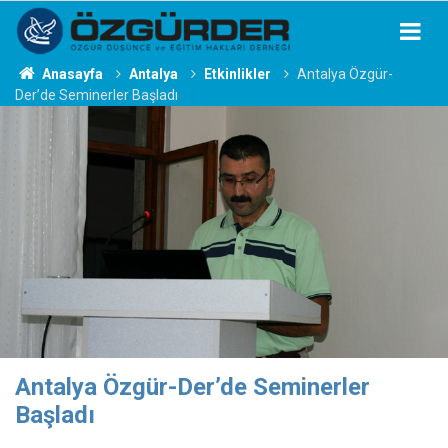
Anasayfa
Antalya
Etkinlikler
Antalya Özgür-
Der’de Seminerler Başladı
Antalya Özgür-Der’de Seminerler
Başladı