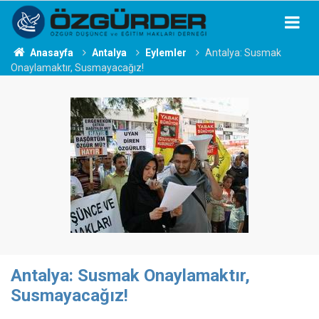
Anasayfa
Antalya
Eylemler
Antalya: Susmak
Onaylamaktır, Susmayacağız!
Antalya: Susmak Onaylamaktır,
Susmayacağız!