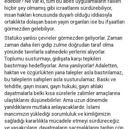
edebilir? Ne var ki, tüm bu abes uygulamaların failleri
hiçbir şey olmamış gibi icraatlarını sürdürebiliyor,
insan hakları konusunda duyarlı olduğu iddiasıyla
ortaklıkta dolaşan basın yayın organları ise bu ifşaatları
görmezden gelebiliyor.
Statüko yanlısı çevreler görmezden geliyorlar. Zaman
zaman daha ileri gidip zulme doğrudan taraf olma
yönünde tavırlarla sahnedeki yerlerini alıyorlar.
Toplumu susturmayı, gidişata karşı tepkileri
bastırmayı hedefliyorlar. Ama yanılıyorlar! Adaletten,
haktan ve özgürlükten yana talepler asla bastırılamaz,
bu taleplerin sahipleri asla susturulamaz. Baskı ve
tehditle, gayrı insani, gayrı hukuki, gayrı ahlaki
dayatmalarla belki kısa sürelerle zalimler amaçlarına
ulaştıklarını düşünebilirler. Ama uzun dönemde
yanıldıklarını mutlaka anlayacaklardır. İslami
inancımızın yüklediği sorumluluk ve kimliğimizin
sağladığı kararlılıkla mücadele etmeyi sürdüreceğiz
ve yasakçıların, dayatmaların saçmalıklarını tarihin çöp