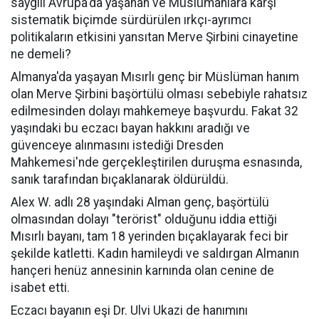
saygılı Avrupa'da yaşanan ve Müslümanlara karşı
sistematik biçimde sürdürülen ırkçı-ayrımcı
politikaların etkisini yansıtan Merve Şirbini cinayetine
ne demeli?
Almanya'da yaşayan Mısırlı genç bir Müslüman hanım
olan Merve Şirbini başörtülü olması sebebiyle rahatsız
edilmesinden dolayı mahkemeye başvurdu. Fakat 32
yaşındaki bu eczacı bayan hakkını aradığı ve
güvenceye alınmasını istediği Dresden
Mahkemesi'nde gerçekleştirilen duruşma esnasında,
sanık tarafından bıçaklanarak öldürüldü.
Alex W. adlı 28 yaşındaki Alman genç, başörtülü
olmasından dolayı "terörist" olduğunu iddia ettiği
Mısırlı bayanı, tam 18 yerinden bıçaklayarak feci bir
şekilde katletti. Kadın hamileydi ve saldırgan Almanın
hançeri henüz annesinin karnında olan cenine de
isabet etti.
Eczacı bayanın eşi Dr. Ulvi Ukazi de hanımını