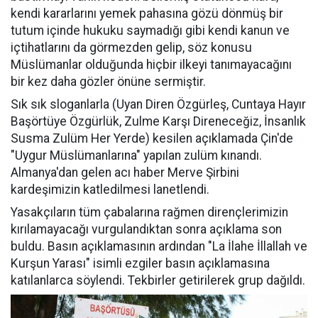
kendi kararlarını yemek pahasına gözü dönmüş bir
tutum içinde hukuku saymadığı gibi kendi kanun ve
içtihatlarını da görmezden gelip, söz konusu
Müslümanlar olduğunda hiçbir ilkeyi tanımayacağını
bir kez daha gözler önüne sermiştir.
Sık sık sloganlarla (Uyan Diren Özgürleş, Cuntaya Hayır
Başörtüye Özgürlük, Zulme Karşı Direneceğiz, İnsanlık
Susma Zulüm Her Yerde) kesilen açıklamada Çin'de
"Uygur Müslümanlarına" yapılan zulüm kınandı.
Almanya'dan gelen acı haber Merve Şirbini
kardeşimizin katledilmesi lanetlendi.
Yasakçıların tüm çabalarına rağmen dirençlerimizin
kırılamayacağı vurgulandıktan sonra açıklama son
buldu. Basın açıklamasının ardından "La İlahe İllallah ve
Kurşun Yarası" isimli ezgiler basın açıklamasına
katılanlarca söylendi. Tekbirler getirilerek grup dağıldı.