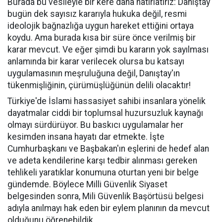
Burada bu vesileyle bir kere daha hatırlatırız: Danıştay
bugün dek sayısız kararıyla hukuka değil, resmi
ideolojik bağnazlığa uygun hareket ettiğini ortaya
koydu. Ama burada kısa bir süre önce verilmiş bir
karar mevcut. Ve eğer şimdi bu kararın yok sayılması
anlamında bir karar verilecek olursa bu katsayı
uygulamasının meşruluğuna değil, Danıştay'ın
tükenmişliğinin, çürümüşlüğünün delili olacaktır!
Türkiye'de İslami hassasiyet sahibi insanlara yönelik
dayatmalar ciddi bir toplumsal huzursuzluk kaynağı
olmayı sürdürüyor. Bu baskıcı uygulamalar her
kesimden insana hayatı dar etmekte. İşte
Cumhurbaşkanı ve Başbakan'ın eşlerini de hedef alan
ve adeta kendilerine karşı tedbir alınması gereken
tehlikeli yaratıklar konumuna oturtan yeni bir belge
gündemde. Böylece Milli Güvenlik Siyaset
belgesinden sonra, Mili Güvenlik Başörtüsü belgesi
adıyla anılmayı hak eden bir eylem planının da mevcut
olduğunu öğrenebildik.