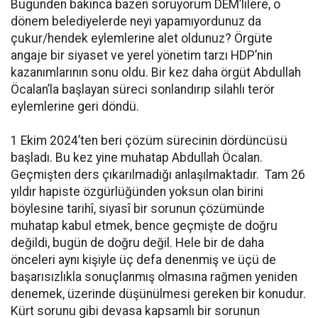
Bugünden bakınca bazen soruyorum DEM’lilere, o
dönem belediyelerde neyi yapamıyordunuz da
çukur/hendek eylemlerine alet oldunuz? Örgüte
angaje bir siyaset ve yerel yönetim tarzı HDP’nin
kazanımlarının sonu oldu. Bir kez daha örgüt Abdullah
Öcalan’la başlayan süreci sonlandırıp silahlı terör
eylemlerine geri döndü.
1 Ekim 2024’ten beri çözüm sürecinin dördüncüsü
başladı. Bu kez yine muhatap Abdullah Öcalan.
Geçmişten ders çıkarılmadığı anlaşılmaktadır. Tam 26
yıldır hapiste özgürlüğünden yoksun olan birini
böylesine tarihî, siyasî bir sorunun çözümünde
muhatap kabul etmek, bence geçmişte de doğru
değildi, bugün de doğru değil. Hele bir de daha
önceleri aynı kişiyle üç defa denenmiş ve üçü de
başarısızlıkla sonuçlanmış olmasına rağmen yeniden
denemek, üzerinde düşünülmesi gereken bir konudur.
Kürt sorunu gibi devasa kapsamlı bir sorunun