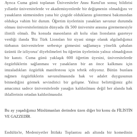
Ayrıca Cuma günü toplanan
Üniversiteler Arası Kurul'un sonuç bildirisi
yıllardır üniversitelerde ve akademisyenlerde bir değişmenin olmadığını ve
yasakların sürmesinden yana bir çizgide olduklarını göstermesi bakımından
oldukça vahim bir durum. Öğretim üyelerinin yasakları savunur durumda
olması üniversitelerimizin dünyada ilk 500 üniversite arasına girememesiyle
ilintili olmalı. Bu konuda masonların alt kolu olan lionsların gazeteye
verdiği ilanda 'Biz Türk Lionsları bir siyasi simge olarak algıladığımız
türbanın üniversitelere serbestçe girmesini sağlamaya yönelik çabaları
üzüntü ile izliyoruz' diyebilmeleri bu öğretim üyelerinin yalnız olmadığının
bir kanıtı. Cuma günü yaklaşık 600 öğretim üyesini, üniversitelerde
özgürlüklerin sağlanması ve yasakların bir an önce kalkması için
imzaladıkları özgürlük manifestosu için tebrik ediyoruz. Bütün bunlara
rağmen özgürlüklerin savunulmasında hak ve adalet duygusunun
bitmediğini görmek sevindirici bir gelişme. Yalnız belirttiğimiz gibi
amacımız sadece üniversitelerde yasağın kaldırılması değil her alanda hak
ihlallerinin ortadan kaldırılmasıdır.
Bu ay yaşadığımız Müslümanları derinden üzen diğer bir konu da FİLİSTİN
VE GAZZEDİR.
Endülüs'te, Medeniyetler İttifakı Toplantısı adı altında bir komedinin