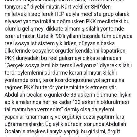
tanıyoruz.” diyebilmiştir. Kürt vekiller SHP’den
milletvekili seçilerek HEP adıyla mecliste grup olarak
siyaset yapma imkânı doğmuşken PKK meclisteki bu
olumlu gelişmeyi dikkate almamış silahlı yöntemde
ısrar etmiştir. Üstelik ’90’lı yılların başında tüm dünyada
reel sosyalist sistem yıkılırken, dünyanın başka
ülkelerinde sosyalist örgütler kendilerini kapatırken,
PKK dünyadaki bu reel gelişmeyi dikkate almadan
“Gerçek sosyalizmi biz temsil ediyoruz” diyerek silahlı
terör eylemlerini sürdürme kararı almıştır. Silahlı
yöntemde ısrar, terör kısırdöngüsüne yol açmasına
rağmen PKK bu terör yöntemini terk etmemiştir.
Abdullah Öcalan o günlerde 33 askerin ölümüne ilişkin
açıklamalarında her ne kadar “33 askerin öldürülmesi
talimatını ben vermedim” demiş olsa da eylemi
yapanlar kınanmamış ve örgüt içi cezai yaptırımlara
uğramamışlardır. Üç aylık sürecin sonunda Abdullah
Öcalan’ın ateşkes ilanıyla yaptığı bu girişimi, örgüt