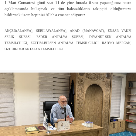
1 Mart Cumartesi günü saat 11 de yine burada 6.sını yapacağımız basın
açıklamasında buluşmak ve tüm haksızlıkların takipçisi olduğumuzu
bildirmek üzere hepinizi Allah'a emanet ediyoruz.
ANÇED(ALANYA), SEBİLAY(ALANYA), AKAD (MANAVGAT), ENSAR VAKFI
SERİK ŞUBESİ, ESDER ANTALYA ŞUBESİ, DİYANET-SEN ANTALYA
TEMSİLCİLİĞİ, EĞİTİM-BİRSEN ANTALYA TEMSİLCİLİĞİ, RADYO MERCAN,
ÖZGÜR-DER ANTALYA TEMSİLCİLİĞİ