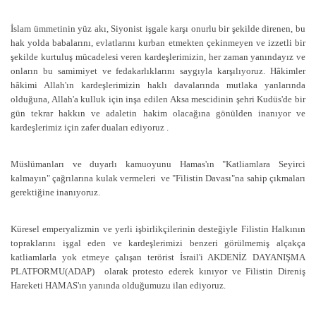
İslam ümmetinin yüz akı, Siyonist işgale karşı onurlu bir şekilde direnen, bu
hak yolda babalarını, evlatlarını kurban etmekten çekinmeyen ve izzetli bir
şekilde kurtuluş mücadelesi veren kardeşlerimizin, her zaman yanındayız ve
onların bu samimiyet ve fedakarlıklarını saygıyla karşılıyoruz. Hâkimler
hâkimi Allah'ın kardeşlerimizin haklı davalarında mutlaka yanlarında
olduğuna, Allah'a kulluk için inşa edilen Aksa mescidinin şehri Kudüs'de bir
gün tekrar hakkın ve adaletin hakim olacağına gönülden inanıyor ve
kardeşlerimiz için zafer duaları ediyoruz .
Müslümanları ve duyarlı kamuoyunu Hamas'ın "Katliamlara Seyirci
kalmayın" çağrılarına kulak vermeleri ve "Filistin Davası"na sahip çıkmaları
gerektiğine inanıyoruz.
Küresel emperyalizmin ve yerli işbirlikçilerinin desteğiyle Filistin Halkının
topraklarını işgal eden ve kardeşlerimizi benzeri görülmemiş alçakça
katliamlarla yok etmeye çalışan terörist İsrail'i AKDENİZ DAYANIŞMA
PLATFORMU(ADAP) olarak protesto ederek kınıyor ve Filistin Direniş
Hareketi HAMAS'ın yanında olduğumuzu ilan ediyoruz.