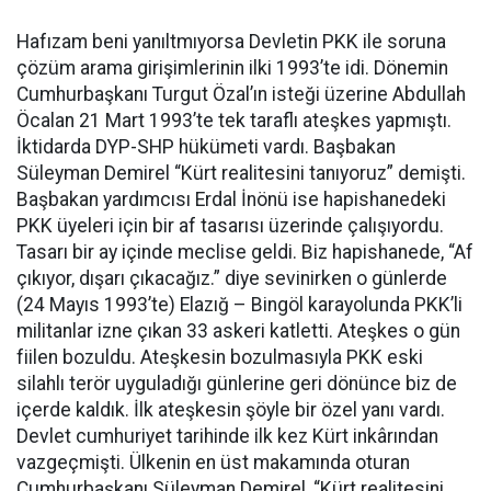
Hafızam beni yanıltmıyorsa Devletin PKK ile soruna
çözüm arama girişimlerinin ilki 1993’te idi. Dönemin
Cumhurbaşkanı Turgut Özal’ın isteği üzerine Abdullah
Öcalan 21 Mart 1993’te tek taraflı ateşkes yapmıştı.
İktidarda DYP-SHP hükümeti vardı. Başbakan
Süleyman Demirel “Kürt realitesini tanıyoruz” demişti.
Başbakan yardımcısı Erdal İnönü ise hapishanedeki
PKK üyeleri için bir af tasarısı üzerinde çalışıyordu.
Tasarı bir ay içinde meclise geldi. Biz hapishanede, “Af
çıkıyor, dışarı çıkacağız.” diye sevinirken o günlerde
(24 Mayıs 1993’te) Elazığ – Bingöl karayolunda PKK’li
militanlar izne çıkan 33 askeri katletti. Ateşkes o gün
fiilen bozuldu. Ateşkesin bozulmasıyla PKK eski
silahlı terör uyguladığı günlerine geri dönünce biz de
içerde kaldık. İlk ateşkesin şöyle bir özel yanı vardı.
Devlet cumhuriyet tarihinde ilk kez Kürt inkârından
vazgeçmişti. Ülkenin en üst makamında oturan
Cumhurbaşkanı Süleyman Demirel, “Kürt realitesini