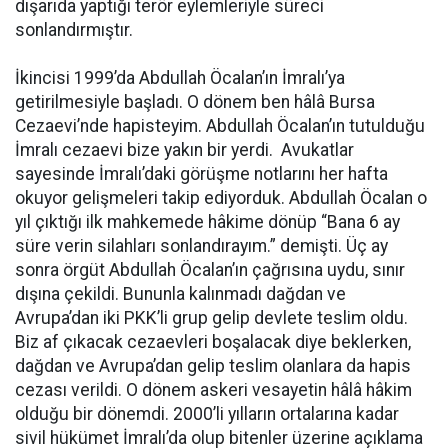
dışarıda yaptığı terör eylemleriyle süreci
sonlandırmıştır.
İkincisi 1999’da Abdullah Öcalan’ın İmralı’ya
getirilmesiyle başladı. O dönem ben hâlâ Bursa
Cezaevi’nde hapisteyim. Abdullah Öcalan’ın tutulduğu
İmralı cezaevi bize yakın bir yerdi. Avukatlar
sayesinde İmralı’daki görüşme notlarını her hafta
okuyor gelişmeleri takip ediyorduk. Abdullah Öcalan o
yıl çıktığı ilk mahkemede hâkime dönüp “Bana 6 ay
süre verin silahları sonlandırayım.” demişti. Üç ay
sonra örgüt Abdullah Öcalan’ın çağrısına uydu, sınır
dışına çekildi. Bununla kalınmadı dağdan ve
Avrupa’dan iki PKK’li grup gelip devlete teslim oldu.
Biz af çıkacak cezaevleri boşalacak diye beklerken,
dağdan ve Avrupa’dan gelip teslim olanlara da hapis
cezası verildi. O dönem askeri vesayetin hâlâ hâkim
olduğu bir dönemdi. 2000’li yılların ortalarına kadar
sivil hükümet İmralı’da olup bitenler üzerine açıklama