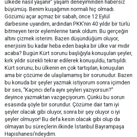
ülkede nasıl yaşanır” yaşam deneyiminden habersiz
büyümüş. Benim kuşağımın normali hiç olmadı.
Gözümü açar açmaz bir sabah, önce 12 Eylül
darbesine uyandım, ardından PKK’nin 40 yıldır bir türlü
bitmeyen terör eylemlerine tanık oldum. Bu gerçeğin
altını çizmek isterim. Bazen düşündüğüm oluyor,
enerjisini bu kadar heba eden başka bir ülke var mıdır
acaba? Bugün Kürt sorunu başlığıyla konuşulan şeyler,
kırk yıldır sürekli tekrar edilerek konuşuldu, tartışıldı.
Kürt sorunu, bu ülkenin en çok tartışılan, konuşulan
ama bir çözüme de ulaşılamamış bir sorunudur. Bazen
bu konuda bir şeyler yazmak istiyorum sonra içimden
bir ses, “Kaçıncı defa aynı şeyleri yazıyorsun?”
deyince yazmaktan vazgeçiyorum. Çünkü bu sorun
esasında şöyle bir sorundur. Çözüme dair tam iyi
şeyler olacak gibi oluyor, sonra bir şey oluyor o iyi
şeyler olmuyor! Bu defa kesin olacak gibi olup da
olmayan bu süreçlerin ilkinde İstanbul Bayrampaşa
Hapishanesi’ndeydim.