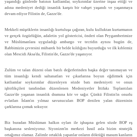
yaşandığı günlerde batının katliamlar, soykırımlar üzerine inşaa ettiği ve
adına medeniyet dediği insanlık karşıtı bir vahşet yaşandı ve yaşanmaya
devam ediyor Filistin de, Gazze'de.
Mekkeli müşriklerin insanlığı kurtuluşa çağıran, kulu kulluktan kurtarmanın
ve gerçek özgürlüğün, adaletin yol göstericisi, önderi olan Peygamberimize
ve Müslümanlara uyguladığı ambargo ve tecridin aynısı bugün de,
Rabbimizin çevresini mübarek bir belde kıldığını buyurduğu ve ilk kıblemiz
olan Mescidi Aksa'da, Filistin'de, Gazze'de yaşanıyor.
Zulüm ve talan düzeni olan batılı değerlerinden başka değer tanımayan ve
tüm insanlığı kendi saltanatları ve çıkarlarına boyun eğdirmek için
katliamlar soykırımlar düzenleyen sözde batı medeniyeti ve onun
işbirlikçileri tarafından düzenlenen Medeniyetler İttifakı Toplantıları
Gazze'de yaşanan insanlık dramına kör ve sağır. Çünkü Filistin'in onurlu
evlatları İslam'ın yılmaz savunucuları BOP denilen yalan düzeninin
çarklarına çomak sokuyor.
Biz buradan Müslüman halkın oyları ile işbaşına gelen sözde BOP eş
başkanına sesleniyoruz. Siyonizm'in merkezi İsrail asla bizim stratejik
ortağımız olamaz. Zalimle ortaklık yapanlar onların döktüğü masum kanların