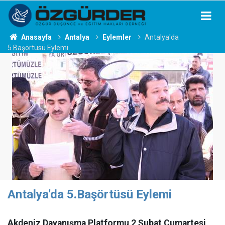
Anasayfa
Antalya
Eylemler
Antalya'da
5.Başörtüsü Eylemi
Antalya'da 5.Başörtüsü Eylemi
Akdeniz Dayanışma Platformu 2 Şubat Cumartesi