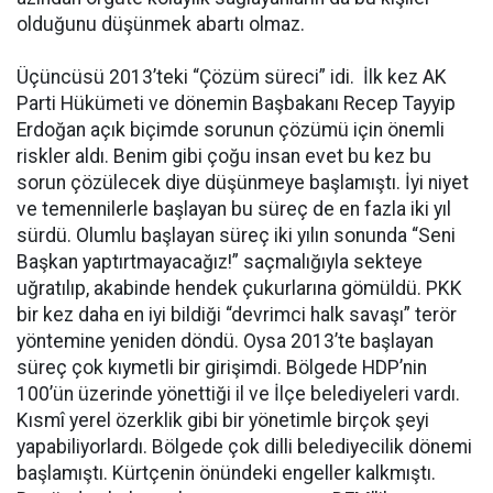
olduğunu düşünmek abartı olmaz.
Üçüncüsü 2013’teki “Çözüm süreci” idi. İlk kez AK
Parti Hükümeti ve dönemin Başbakanı Recep Tayyip
Erdoğan açık biçimde sorunun çözümü için önemli
riskler aldı. Benim gibi çoğu insan evet bu kez bu
sorun çözülecek diye düşünmeye başlamıştı. İyi niyet
ve temennilerle başlayan bu süreç de en fazla iki yıl
sürdü. Olumlu başlayan süreç iki yılın sonunda “Seni
Başkan yaptırtmayacağız!” saçmalığıyla sekteye
uğratılıp, akabinde hendek çukurlarına gömüldü. PKK
bir kez daha en iyi bildiği “devrimci halk savaşı” terör
yöntemine yeniden döndü. Oysa 2013’te başlayan
süreç çok kıymetli bir girişimdi. Bölgede HDP’nin
100’ün üzerinde yönettiği il ve İlçe belediyeleri vardı.
Kısmî yerel özerklik gibi bir yönetimle birçok şeyi
yapabiliyorlardı. Bölgede çok dilli belediyecilik dönemi
başlamıştı. Kürtçenin önündeki engeller kalkmıştı.