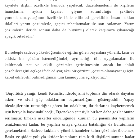
kıyafete ilişkin özellikle kamuda yapılacak düzenlemelerin de kişilerin
inançlarına aykırı kıyafet giyme zorunluluğu şeklinde
yorumlanamayacağının özellikle ifade edilmesi gereklidir. İnsan hakları
ihlalleri yarım çözümlerle, geçici rahatlatmalar ile son bulamaz. Yarım
çözümlerin ileride sorunu daha da büyümüş olarak karşımıza çıkaracağı
apaçık ortadadır."
Bu sebeple sadece yükseköğrenimde eğitim gören bayanlara yönelik, kısır ve
etkisiz bir çözüm istemediğimizi, ayrımcılığı tüm uygulamaları ile
kaldıracak net ve etkili çözümler getirilmesinin ancak bu ihlali
çözebileceğini açıkça ifade ediyor, aksi bir çözümü, çözüm olamayacağı için,
kabul edilebilir bulmadığımızı tüm kamuoyuna açıklıyoruz."
"Başörtüsü yasağı, kendi Kemalist ideolojisini topluma din olarak dayatan
askeri ve sivil güç odaklarının başarısızlığının göstergesidir. Yapay
ideolojilerinin tutmadığını gören bu odakların, iktidarlarını kaybetmemek
için her yola başvurabileceği, Ergenekon çetesiyle bir kez daha gözler önüne
serilmiştir. Emekli askerler öncülüğünde kurulan bu paramiliter yapıların
temizlenmesi kadar, bu yapıları ortaya çıkaran bataklığın da kurutulması
gerekmektedir. Sadece kuklalara yönelik hamleler kalıcı çözümler üretemez.
Baskı ve şiddet yoluyla iktidar kuranların tüm kirli ilişkileri sonuna kadar