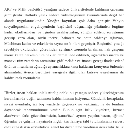
AKP ve MHP başörtüsü yasağını sadece üniversitelerde kaldırma çabasına
girmişlerdir. Halbuki yasak sadece yükseköğrenim kurumlarında değil her
alanda uygulanmaktadır.
Yasağın boyutları çok daha geniştir. Vahyin
sosyalleşmesini engelleyenlerin başörtüsü düşmanlığı yüzünden bugüne
kadar okullarından ve işinden uzaklaştırılan, sürgün edilen, soruşturma
geçirip ceza alan, sözlü tacize, hakarete ve hatta saldırıya uğrayan,
Müslüman kadın ve erkeklerin sayısı on binleri geçmiştir. Başörtüsü yasağı
sebebiyle okulundan, görevinden ayrılmak zorunda bırakılan, hak gaspına
maruz kalan herkesin tüm hakları derhal iade edilmeli, uğradıkları maddi ve
manevi tüm zararların tazminine gidilmelidir ve inancı gereği ibadet eden/
örtünen insanların uğradığı ayrımcılıklara karşı haklarını koruyucu önlemler
alınmalıdır. Ayrıca başörtüsü yasağıyla ilgili olan katsayı uygulaması da
kaldırılmak zorundadır.
"Bizler, insan hakları ihlali niteliğindeki bu yasağın sadece yükseköğrenim
kurumlarında değil, tamamen kaldırılmasını istiyoruz. Gündelik hesaplarla,
siyasi oyunlarla, içi boş vaatlerle geçirecek ne vaktimiz, ne de bunlara
dayanacak tahammülümüz vardır. Bunun için kılık kıyafetin, hizmet
alan/veren farkı gözetilmeksizin, kamu/özel ayrımı yapılmaksızın, eğitim/
öğrenim ve çalışma hayatında hiçbir kısıtlamaya tabi tutulmaksızın serbest
olduğuna ilişkin özgürlükçü, genel bir düzenleme yapılması gereklidir. Kılık