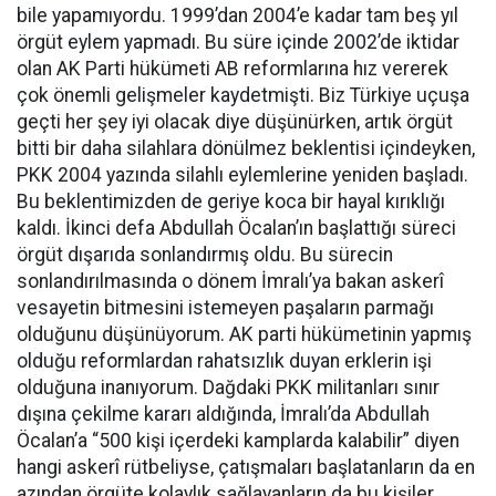
bile yapamıyordu. 1999’dan 2004’e kadar tam beş yıl
örgüt eylem yapmadı. Bu süre içinde 2002’de iktidar
olan AK Parti hükümeti AB reformlarına hız vererek
çok önemli gelişmeler kaydetmişti. Biz Türkiye uçuşa
geçti her şey iyi olacak diye düşünürken, artık örgüt
bitti bir daha silahlara dönülmez beklentisi içindeyken,
PKK 2004 yazında silahlı eylemlerine yeniden başladı.
Bu beklentimizden de geriye koca bir hayal kırıklığı
kaldı. İkinci defa Abdullah Öcalan’ın başlattığı süreci
örgüt dışarıda sonlandırmış oldu. Bu sürecin
sonlandırılmasında o dönem İmralı’ya bakan askerî
vesayetin bitmesini istemeyen paşaların parmağı
olduğunu düşünüyorum. AK parti hükümetinin yapmış
olduğu reformlardan rahatsızlık duyan erklerin işi
olduğuna inanıyorum. Dağdaki PKK militanları sınır
dışına çekilme kararı aldığında, İmralı’da Abdullah
Öcalan’a “500 kişi içerdeki kamplarda kalabilir” diyen
hangi askerî rütbeliyse, çatışmaları başlatanların da en
azından örgüte kolaylık sağlayanların da bu kişiler