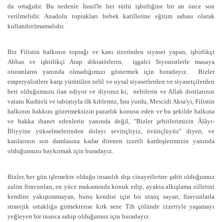
da ortağıdır. Bu nedenle İsrail'le her türlü işbirliğine bir an önce son
verilmelidir. Anadolu toprakları bebek katillerine eğitim sahası olarak
kullandırılmamalıdır.
Biz Filistin halkının toprağı ve kanı üzerinden siyaset yapan, işbirlikçi
Abbas ve işbirlikçi Arap diktatörlerin, işgalci Siyonistlerle masaya
oturanların yanında olmadığımızı göstermek için buradayız. Bizler
emperyalistlere karşı yürütülen zelil ve uysal siyasetlerden ve siyasetçilerden
beri olduğumuzu ilan ediyor ve diyoruz ki; nebilerin ve Allah dostlarının
vatanı Kudüs'ü ve tabiatıyla ilk kıblemiz, İsra yurdu, Mescidi Aksa'yı, Filistin
halkının hakkını gözetmeksizin pazarlık konusu eden ve bu şekilde halkına
ve hakka ihanet edenlerin yanında değil, "Bizler şehitlerimizin Âlâyı-
İlliyyine yükselmelerinden dolayı sevinçliyiz, övünçlüyüz" diyen, ve
kanlarının son damlasına kadar direnen izzetli kardeşlerimizin yanında
olduğumuzu haykırmak için buradayız.
Bizler, her gün işlemekte olduğu insanlık dışı cinayetlerine şahit olduğumuz
zalim firavunları, en yüce makamında konuk edip, ayakta alkışlama zilletini
kendine yakıştıramayan, bunu kendisi için bir utanç sayan, firavunlarla
stratejik ortaklığa girmektense kırk sene Tih çölünde izzetiyle yaşamayı
yeğleyen bir inanca sahip olduğumuz için buradayız.