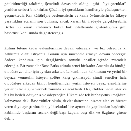
götürülmediği takdirde, Şemdinli davasında olduğu gibi "iyi çocuklar"
yeniden serbest bırakılırlar. Çözüm iyi çocukların hamileriyle yüzleşmekten
geçmektedir. Kan kültürüyle beslenenlerin ve kanla övünenlerin bu ülkeye
yaşattıkları acıların son bulması, ancak kararlı bir iradeyle gerçekleşebilir.
Bizler bu kararlı irademizi bütün hak ihlallerinde gösterdiğimiz gibi
başörtüsü konusunda da göstereceğiz.
Zulüm bitene kadar eylemlerimize devam edeceğiz ve biz biliyoruz ki
hakkımız olanı istiyoruz. Bunun için mücadele etmeye devam edeceğiz.
Sadece kendimiz için değil,bizden sonraki nesiller içinde mücadele
edeceğiz. Bir zamanlar Rosa Parks adında zenci bir kadın Amerika'da bindiği
otobüste zenciler için ayrılan arka tarafta kendinden kalkmasını ve yerini bir
beyaza vermesini isteyen şoföre karşı çıkmasaydı şimdi zenciler hala
otobüslere arkadan binip, kendilerinden yerini isteyen beyaz efendilerine
yerlerini köle gibi vermek zorunda kalacaklardı. Özgürlükler bedel ister ve
biz bu bedeli ödüyoruz ve ödeyeceğiz. Ülkemizde tek bir başörtüsü mağduru
kalmayana dek. Başörtülüler okula, devlet dairesine- hizmet alan ve hizmet
veren diye ayrıştırılmadan, yüksekokul-lise ayrımı da yapılmadan başörtüsü
kabininde başlarını açarak değil,başı kapalı, başı dik ve özgürce girene
dek…