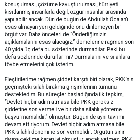
konuşulması, çözüme kavuşturulması, hürriyeti
kısıtlanmış insanlarla değil, özgür insanlar arasında
yapılabilir ancak. Dün de bugün de Abdullah Öcalan’ı
esas almayan yeri geldiğinde onu dinlemeyen bir
örgüt var. Daha önceleri de “Önderliğimizin
açıklamalarını esas alacağız.” demelerine rağmen son
40 yılda üç defa bu sözlerinde durmadılar. Peki bu
defa sözlerinde dururlar mı? Durmalarını ve silahlara
tövbe etmelerini çok isterim.
Eleştirilerime rağmen şiddet karşıtı biri olarak, PKK’nin
geçmişteki silah bırakma girişimlerinin tümünü
destekledim. Bu süreçler başladığında ilk tepkim,
“Devlet hiçbir adım atmasa bile PKK gereksiz
şiddetine son vermeli ve bir daha silahlı yönteme
başvurmamalıdır.” olmuştur. Bugün de aynı tavrımı
devam ettiriyorum. Devlet hiçbir adım atmasa bile
PKK silahlı dönemine son vermelidir. Örgütün sınır
dışına çekilme kararı iyi olmuştur, ancak yetmez. PKK