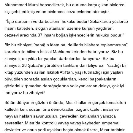
Muhammed Mursi hapsedilerek, bu duruma karşı çıkan binlerce
kişi şehit edilmiş ve on binlercesi ceza evlerine atılmıştır.
“İşte darbenin ve darbecilerin hukuku budur! Sokaklarda yüzlerce
insanı katleden, slogan atanların üzerine kurşun yağdıran,
cezaevi aracında 37 insanı boğan işkencecilerin hukuku budur!”
Biz bu zihniyeti “sanığın idamına, delillerin bilahare toplanmasına”
kararları ile bilinen İstiklal Mahkemelerinden hatırlıyoruz. Biz bu
zihniyeti, on yılda bir yapılan darbelerden tanıyoruz. Biz bu
zihniyeti, 28 Şubat’ın yürütülen tanklarından biliyoruz. Yazdığı bir
kitap yüzünden asılan İskilipli Atıf’tan, yaşı tutmadığı için yaşları
büyütülen sonrada asılan çocuklardan, kendi başbakanlarını
gözlerini kırpmadan darağaçlarına yollayanlardan dolayı, çok iyi
tanıyoruz bu zihniyeti!
Bütün dünyanın gözleri önünde, Mısır halkının gerçek temsilcileri
katledilirken, sözüm ona demokratlar, özgürlükçüler, insan ve
hayvan hakları savunucuları, çevreciler, katliamları yalnızca
seyrettiler. Mısır’da kontrolü yavaş yavaş kaybeden emperyal
devletler ve onun yerli uşakları başta olmak üzere, Mısır tarihinin