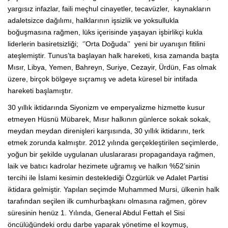
yargısız infazlar, faili meçhul cinayetler, tecavüzler, kaynakların
adaletsizce dağılımı, halklarının işsizlik ve yoksullukla
boğuşmasına rağmen, lüks içerisinde yaşayan işbirlikçi kukla
liderlerin basiretsizliği; ‘’Orta Doğuda’’ yeni bir uyanışın fitilini
ateşlemiştir. Tunus’ta başlayan halk hareketi, kısa zamanda başta
Mısır, Libya, Yemen, Bahreyn, Suriye, Cezayir, Ürdün, Fas olmak
üzere, birçok bölgeye sıçramış ve adeta küresel bir intifada
hareketi başlamıştır.
30 yıllık iktidarında Siyonizm ve emperyalizme hizmette kusur
etmeyen Hüsnü Mübarek, Mısır halkının günlerce sokak sokak,
meydan meydan direnişleri karşısında, 30 yıllık iktidarını, terk
etmek zorunda kalmıştır. 2012 yılında gerçekleştirilen seçimlerde,
yoğun bir şekilde uygulanan uluslararası propagandaya rağmen,
laik ve batıcı kadrolar hezimete uğramış ve halkın %52’sinin
tercihi ile İslami kesimin desteklediği Özgürlük ve Adalet Partisi
iktidara gelmiştir. Yapılan seçimde Muhammed Mursi, ülkenin halk
tarafından seçilen ilk cumhurbaşkanı olmasına rağmen, görev
süresinin henüz 1. Yılında, General Abdul Fettah el Sisi
öncülüğündeki ordu darbe yaparak yönetime el koymuş,