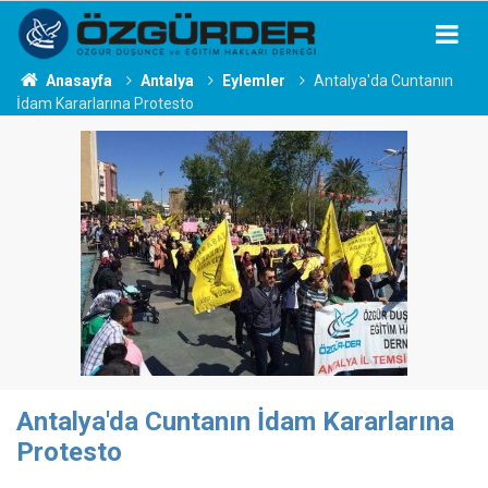
Anasayfa
Antalya
Eylemler
Antalya'da Cuntanın
İdam Kararlarına Protesto
Antalya'da Cuntanın İdam Kararlarına
Protesto