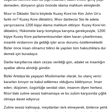
demeden, dünyanın gözü önünde idama mahkum etmişlerdir.
Mısır’ın Diktatör Sisi’si böylede Kuzey Kore’nin Kim John Un’u
farklı mı? Kuzey Kore diktatörü, Mısır darbecisi Sisi ile adeta
yarışırcasına 1200 kişiyi idama mahkum ettiriyor. Kuzey Kore’nin
diktatörü, Hükümete karşı komploya karışma gerekçesiyle, 1200
kişiye Kuzey Kore parlamentosundan idam kararı çıkarttırması,
insanlık vicdanının da geldiği içler acısı durumu özetlemektedir.
Bizler önce insan olmamız bilinci ile yapılan tüm haksızlıklara dur
demek için buradayız.
Darbe karşıtlarına idam cezası verildiği gün, adalet ve insanlığın
ayaklar altına alındığı gündür.
Bizler Antalya’da yaşayan Müslümanlar olarak, bu utanç verici
kararları kınıyor ve kabul edilemez olduğunu bildiriyoruz. İman
eden, düşünen, özgürlüğe sevdalı olan, insanım diyen herkesi,
Mısır'daki zulme sessiz kalmamaya ve bu zulüm karşısında çığlık
olmaya davet ediyoruz.
Zulme sessiz kalmayıp, meydanları terk etmeyerek, binlerce şehit