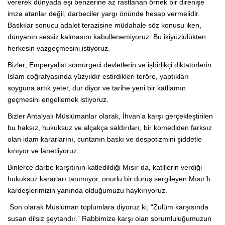
vererek dünyada eşi benzerine az rastlanan örnek bir direnişe
imza atanlar değil, darbeciler yargı önünde hesap vermelidir.
Baskılar sonucu adalet terazisine müdahale söz konusu iken,
dünyanın sessiz kalmasını kabullenemiyoruz. Bu ikiyüzlülükten
herkesin vazgeçmesini istiyoruz.
Bizler; Emperyalist sömürgeci devletlerin ve işbirlikçi diktatörlerin
İslam coğrafyasında yüzyıldır estirdikleri teröre, yaptıkları
soyguna artık yeter, dur diyor ve tarihe yeni bir katliamın
geçmesini engellemek istiyoruz.
Bizler Antalyalı Müslümanlar olarak, İhvan’a karşı gerçekleştirilen
bu haksız, hukuksuz ve alçakça saldırıları, bir komediden farksız
olan idam kararlarını, cuntanın baskı ve despotizmini şiddetle
kınıyor ve lanetliyoruz.
Binlerce darbe karşıtının katledildiği Mısır’da, katillerin verdiği
hukuksuz kararları tanımıyor, onurlu bir duruş sergileyen Mısır’lı
kardeşlerimizin yanında olduğumuzu haykırıyoruz.
Son olarak Müslüman toplumlara diyoruz ki; “Zulüm karşısında
susan dilsiz şeytandır.” Rabbimize karşı olan sorumluluğumuzun