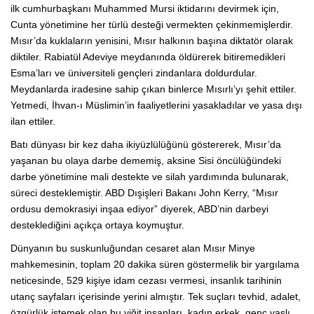
ilk cumhurbaşkanı Muhammed Mursi iktidarını devirmek için,
Cunta yönetimine her türlü desteği vermekten çekinmemişlerdir.
Mısır’da kuklaların yenisini, Mısır halkının başına diktatör olarak
diktiler. Rabiatül Adeviye meydanında öldürerek bitiremedikleri
Esma’ları ve üniversiteli gençleri zindanlara doldurdular.
Meydanlarda iradesine sahip çıkan binlerce Mısırlı’yı şehit ettiler.
Yetmedi, İhvan-ı Müslimin’in faaliyetlerini yasakladılar ve yasa dışı
ilan ettiler.
Batı dünyası bir kez daha ikiyüzlülüğünü göstererek, Mısır’da
yaşanan bu olaya darbe dememiş, aksine Sisi öncülüğündeki
darbe yönetimine mali destekte ve silah yardımında bulunarak,
süreci desteklemiştir. ABD Dışişleri Bakanı John Kerry, “Mısır
ordusu demokrasiyi inşaa ediyor” diyerek, ABD’nin darbeyi
desteklediğini açıkça ortaya koymuştur.
Dünyanın bu suskunluğundan cesaret alan Mısır Minye
mahkemesinin, toplam 20 dakika süren göstermelik bir yargılama
neticesinde, 529 kişiye idam cezası vermesi, insanlık tarihinin
utanç sayfaları içerisinde yerini almıştır. Tek suçları tevhid, adalet,
özgürlük istemek olan bu yiğit insanları, kadın erkek, genç yaşlı