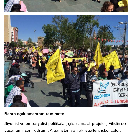
Basın açıklamasının tam metni
Siyonist ve emperyalist politikalar, çıkar amaçlı projeler; Filistin’de
yaşanan insanlık dramı, Afganistan ve Irak işgalleri, işkenceler,