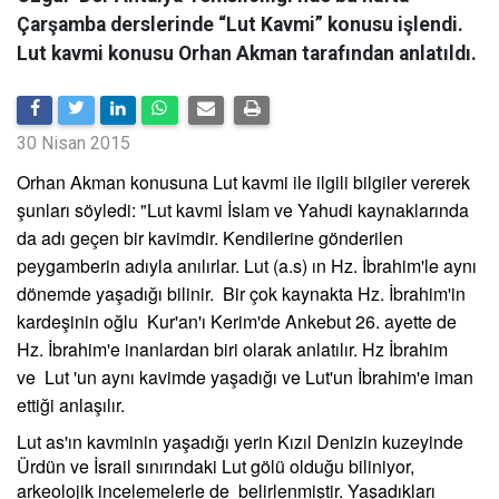
Çarşamba derslerinde “Lut Kavmi” konusu işlendi.
Lut kavmi konusu Orhan Akman tarafından anlatıldı.
30 Nisan 2015
Orhan Akman konusuna Lut kavmi ile ilgili bilgiler vererek
şunları söyledi: "Lut kavmi İslam ve Yahudi kaynaklarında
da adı geçen bir kavimdir. Kendilerine gönderilen
peygamberin adıyla anılırlar. Lut (a.s) ın Hz. İbrahim'le aynı
dönemde yaşadığı bilinir. Bir çok kaynakta Hz. İbrahim'in
kardeşinin oğlu Kur'an'ı Kerim'de Ankebut 26. ayette de
Hz. İbrahim'e inanlardan biri olarak anlatılır. Hz İbrahim
ve Lut 'un aynı kavimde yaşadığı ve Lut'un İbrahim'e iman
ettiği anlaşılır.
Lut as'ın kavminin yaşadığı yerin Kızıl Denizin kuzeyinde
Ürdün ve İsrail sınırındaki Lut gölü olduğu biliniyor,
arkeolojik incelemelerle de belirlenmiştir. Yaşadıkları