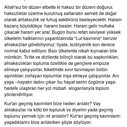
Allah'sız bir düzen elbette ki haksız bir düzeni doğurur,
haksızlıklar üzerine kurulmuş saltanatın serveti de doğal
olarak ahlaksızlık ve fuhuş sektörünü besleyecektir. Haram
kazanç büyüdükçe haramı besler. Haram gelir mutlaka
çıkacak haram yer arar. Bugün bunu refah seviyesi yüksek
ülkelerin halklarının yaşantılarında "Lut kavmine" benzer
ahlaksızları görebiliyoruz: liyata, lezbiyenlik son derece
normal kabul ediliyor. Bazı ülkelerde nikah kıymaları bile
mümkün. Tv'de ve dizilerde bilinçli olarak bu sapkınlıkları,
ahlaksızlıkları topluma özellikle de gençlere empoze
etmeye çalışıyorlar, tüketimde sınır tanımayan bütün
aşırılıkları zorlayan toplumlar inşa etmeye çalışıyorlar. Anı
yaşa –hayatın tadını çıkar- bu hayat senin özgürce yaşa-
hedefe ulaştıran her yol mübah sloganlarıyla toplum
yönlendiriliyor.
Kur'an geçmiş kavimleri bize neden anlatır? Vay
ahlaksızlar ne kötü bir topluluk vs diyelim yada geçmiş
toplumu yermek için mi anlatılır? Kur'an geçmiş kavimlerin
yaşadıklarını bize anlatırken şöyle söylüyor;