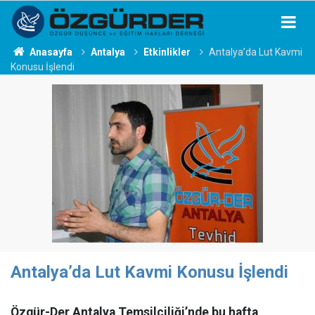
Anasayfa
Antalya
Etkinlikler
Antalya’da Lut Kavmi
Konusu İşlendi
Antalya’da Lut Kavmi Konusu İşlendi
Özgür-Der Antalya Temsilciliği’nde bu hafta