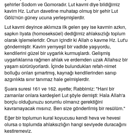
şehirler Sodom ve Gomoradır. Lut kavmi diye bildiğimiz
kavim Hz. Lut'un davetine muhatap olmuş bir şehir Lut
Gölü'nün güney ucuna yerleşmişlerdir.
Lut kavmi deyince aklımıza ilk gelen şey ise kavmin azkın,
sapkın liyata (homoseksüel) dediğimiz ahlaksızlığı toplum
olarak işlemeleridir. Onun içindir ki Allah o kavme Hz. Lut'u
göndermiştir. Kavim yemyeşil bir vadide yaşıyordu,
kendilerini güzel bir uygarlık kurmuşlardı. Gelişmiş
uygarlıklarına rağmen ahlak ve erdemden uzak Allahsız bir
yaşam sürürüyorlardı. İçinde bulundukları refah-nimet
bolluğu onları şımartmış, kaynağı kendilerinden sanıp
azgınlıkta sınır tanımaz hale gelmişlerdir.
Şuara suresi 161 ve 162. ayette; Rabbimiz: "Hani bir
zamanlar onlara kardeşleri Lut şöyle demişti: Hala Allah'a
borçlu olduğunuzu sorumlu olmanız gerektiğini
kavramayacak mısınız. Ben size gönderilmiş bir resülüm."
Eğer bir toplumun kural koyucusu kendi heva ve hevesi
olursa o toplumda ahlaksızlığın hangi seviyede duracağını
kestiremeyiz.