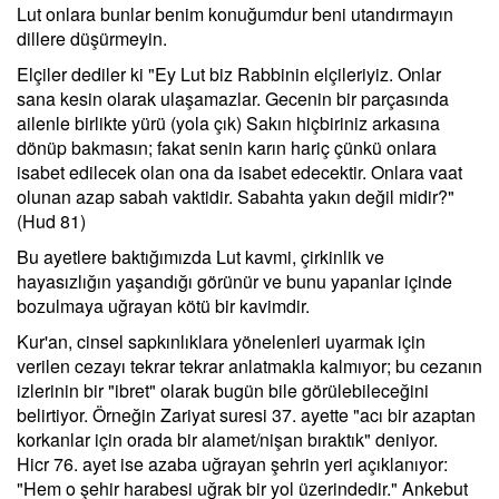
Lut onlara bunlar benim konuğumdur beni utandırmayın
dillere düşürmeyin.
Elçiler dediler ki "Ey Lut biz Rabbinin elçileriyiz. Onlar
sana kesin olarak ulaşamazlar. Gecenin bir parçasında
ailenle birlikte yürü (yola çık) Sakın hiçbiriniz arkasına
dönüp bakmasın; fakat senin karın hariç çünkü onlara
isabet edilecek olan ona da isabet edecektir. Onlara vaat
olunan azap sabah vaktidir. Sabahta yakın değil midir?"
(Hud 81)
Bu ayetlere baktığımızda Lut kavmi, çirkinlik ve
hayasızlığın yaşandığı görünür ve bunu yapanlar içinde
bozulmaya uğrayan kötü bir kavimdir.
Kur'an, cinsel sapkınlıklara yönelenleri uyarmak için
verilen cezayı tekrar tekrar anlatmakla kalmıyor; bu cezanın
izlerinin bir "ibret" olarak bugün bile görülebileceğini
belirtiyor. Örneğin Zariyat suresi 37. ayette "acı bir azaptan
korkanlar için orada bir alamet/nişan bıraktık" deniyor.
Hicr 76. ayet ise azaba uğrayan şehrin yeri açıklanıyor:
"Hem o şehir harabesi uğrak bir yol üzerindedir." Ankebut