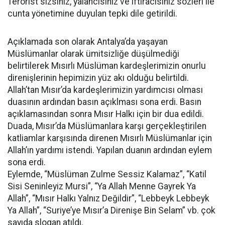
Terörist sizsiniz, yalancısınız ve iftiracısınız sözleri ile
cunta yönetimine duyulan tepki dile getirildi.
Açıklamada son olarak Antalya’da yaşayan
Müslümanlar olarak ümitsizliğe düşülmediği
belirtilerek Mısırlı Müslüman kardeşlerimizin onurlu
direnişlerinin hepimizin yüz akı olduğu belirtildi.
Allah’tan Mısır’da kardeşlerimizin yardımcısı olması
duasının ardından basın açıklması sona erdi. Basın
açıklamasından sonra Mısır Halkı için bir dua edildi.
Duada, Mısır’da Müslümanlara karşı gerçekleştirilen
katliamlar karşısında direnen Mısırlı Müslümanlar için
Allah’ın yardımı istendi. Yapılan duanın ardından eylem
sona erdi.
Eylemde, “Müslüman Zulme Sessiz Kalamaz”, “Katil
Sisi Seninleyiz Mursi”, “Ya Allah Menne Gayrek Ya
Allah”, “Mısır Halkı Yalnız Değildir”, “Lebbeyk Lebbeyk
Ya Allah”, “Suriye’ye Mısır’a Direnişe Bin Selam” vb. çok
sayıda slogan atıldı.