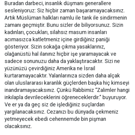
Buradan darbeci, insanlık düşmanı generallere
sesleniyoruz: Siz hiçbir zaman başaramayacaksınız.
Artık Müslüman halkları namlu ile tank ile sindirmenin
zamanı geçmiştir. Bunu sizler de biliyorsunuz. Sizin
kadınları, çocukları, silahsız masum insanları
acımasızca katletmeniz içine girdiğiniz paniği
gösteriyor. Sizin sokağa çıkma yasaklarınız,
olağanüstü hal ilanınız hiçbir işe yaramayacak ve
sadece sonunuzu daha da yaklaştıracaktır. Sizi ne
yüzünüzü çevirdiğiniz Amerika ne İsrail
kurtaramayacaktır. Yalanlarınıza sizden daha alçak
olan uluslararası karanlık güçlerden başka hiç kimseyi
inandıramayacaksınız. Çünkü Rabbimiz “Zalimler hangi
inkılapla devrileceklerini öğreneceklerdir.” buyuruyor.
Ve er ya da geç siz de işlediğiniz suçlardan
yargılanacaksınız. Cezanızı bu dünyada çekmeniz
yetmeyecek ebedi cehennemde bin pişman
olacaksınız.