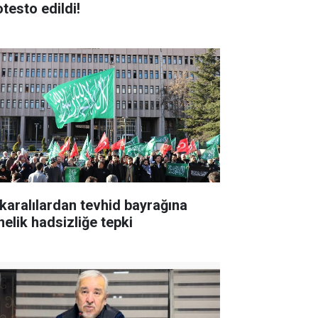
otesto edildi!
karalılardan tevhid bayrağına
nelik hadsizliğe tepki