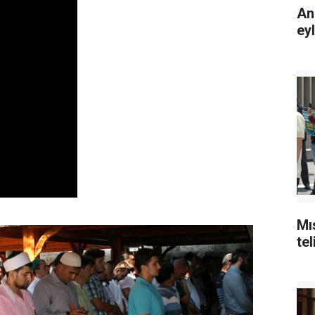
An
ey
Mı
tel