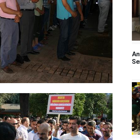
An
Se