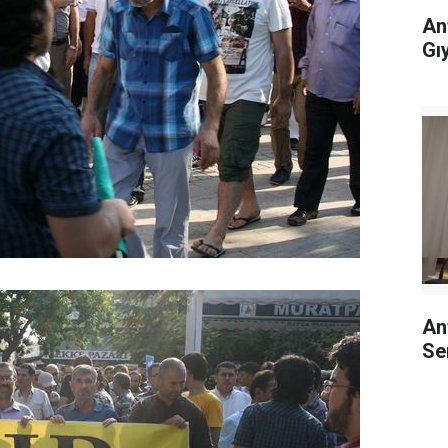
An
Gı
An
Se