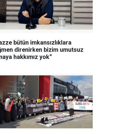
azze bütün imkansızlıklara
ğmen direnirken bizim umutsuz
maya hakkımız yok”