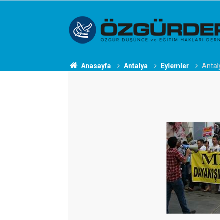
Anasayfa
Antalya
Eylemler
Antaly