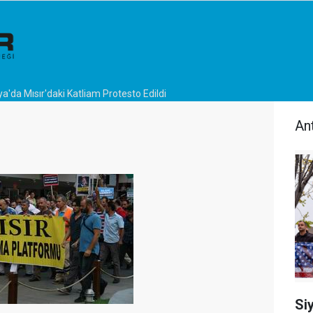
a'da Mısır'daki Katliam Protesto Edildi
An
Si