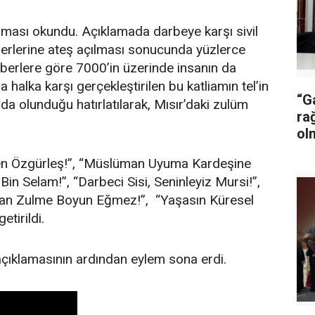
ması okundu. Açıklamada darbeye karşı sivil
üzerlerine ateş açılması sonucunda yüzlerce
haberlere göre 7000’in üzerinde insanın da
a halka karşı gerçekleştirilen bu katliamın tel’in
“G
nda olunduğu hatırlatılarak, Mısır’daki zulüm
ra
ol
ren Özgürleş!”, “Müslüman Uyuma Kardeşine
 Bin Selam!”, “Darbeci Sisi, Seninleyiz Mursi!”,
üman Zulme Boyun Eğmez!”, “Yaşasın Küresel
etirildi.
ıklamasının ardından eylem sona erdi.