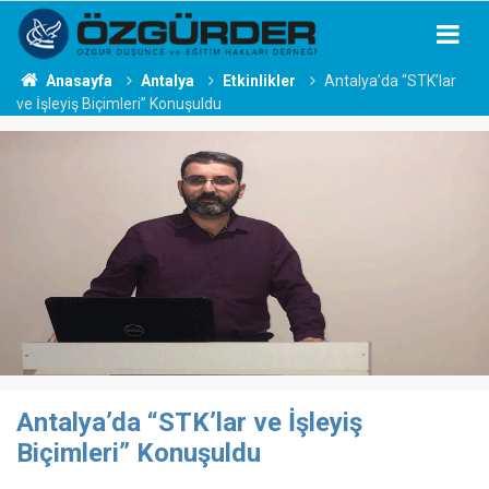
Anasayfa
Antalya
Etkinlikler
Antalya’da “STK’lar
ve İşleyiş Biçimleri” Konuşuldu
Antalya’da “STK’lar ve İşleyiş
Biçimleri” Konuşuldu