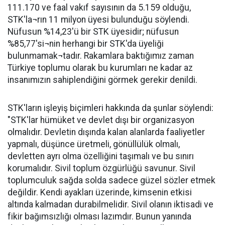
111.170 ve faal vakıf sayısının da 5.159 olduğu,
STK'la¬rın 11 milyon üyesi bulunduğu söylendi.
Nüfusun %14,23'ü bir STK üyesidir; nüfusun
%85,77'si¬nin herhangi bir STK'da üyeliği
bulunmamak¬tadır. Rakamlara baktığımız zaman
Türkiye toplumu olarak bu kurumları ne kadar az
insanımızın sahiplendiğini görmek gerekir denildi.
STK'ların işleyiş biçimleri hakkında da şunlar söylendi:
"STK'lar hümüket ve devlet dışı bir organizasyon
olmalıdır. Devletin dışında kalan alanlarda faaliyetler
yapmalı, düşünce üretmeli, gönüllülük olmalı,
devletten ayrı olma özelliğini taşımalı ve bu sınırı
korumalıdır. Sivil toplum özgürlüğü savunur. Sivil
toplumculuk sağda solda sadece güzel sözler etmek
değildir. Kendi ayakları üzerinde, kimsenin etkisi
altında kalmadan durabilmelidir. Sivil olanın iktisadi ve
fikir bağımsızlığı olması lazımdır. Bunun yanında