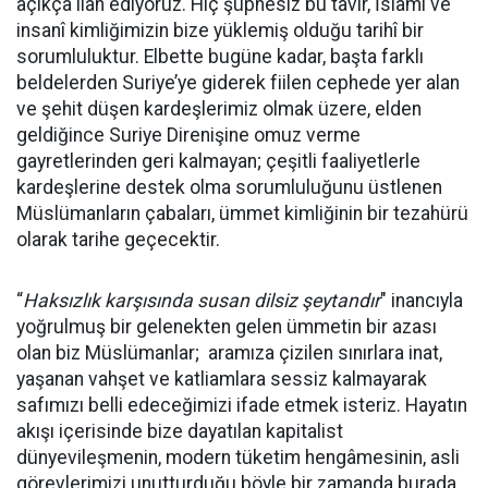
açıkça ilan ediyoruz. Hiç şüphesiz bu tavır, İslami ve
insanî kimliğimizin bize yüklemiş olduğu tarihî bir
sorumluluktur. Elbette bugüne kadar, başta farklı
beldelerden Suriye’ye giderek fiilen cephede yer alan
ve şehit düşen kardeşlerimiz olmak üzere, elden
geldiğince Suriye Direnişine omuz verme
gayretlerinden geri kalmayan; çeşitli faaliyetlerle
kardeşlerine destek olma sorumluluğunu üstlenen
Müslümanların çabaları, ümmet kimliğinin bir tezahürü
olarak tarihe geçecektir.
“
Haksızlık karşısında susan dilsiz şeytandır
" inancıyla
yoğrulmuş bir gelenekten gelen ümmetin bir azası
olan biz Müslümanlar; aramıza çizilen sınırlara inat,
yaşanan vahşet ve katliamlara sessiz kalmayarak
safımızı belli edeceğimizi ifade etmek isteriz. Hayatın
akışı içerisinde bize dayatılan kapitalist
dünyevileşmenin, modern tüketim hengâmesinin, asli
görevlerimizi unutturduğu böyle bir zamanda burada