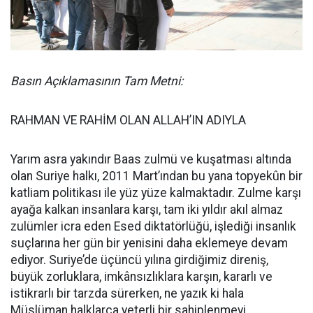
Basın Açıklamasının Tam Metni:
RAHMAN VE RAHİM OLAN ALLAH’IN ADIYLA
Yarım asra yakındır Baas zulmü ve kuşatması altında
olan Suriye halkı, 2011 Mart’ından bu yana topyekûn bir
katliam politikası ile yüz yüze kalmaktadır. Zulme karşı
ayağa kalkan insanlara karşı, tam iki yıldır akıl almaz
zulümler icra eden Esed diktatörlüğü, işlediği insanlık
suçlarına her gün bir yenisini daha eklemeye devam
ediyor. Suriye’de üçüncü yılına girdiğimiz direniş,
büyük zorluklara, imkânsızlıklara karşın, kararlı ve
istikrarlı bir tarzda sürerken, ne yazık ki hala
Müslüman halklarca yeterli bir sahiplenmeyi