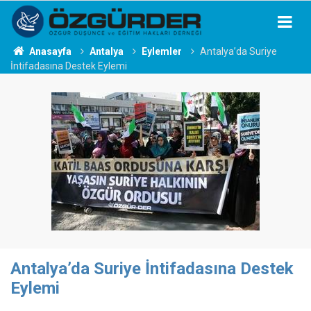
Anasayfa
Antalya
Eylemler
Antalya’da Suriye
İntifadasına Destek Eylemi
Antalya’da Suriye İntifadasına Destek
Eylemi