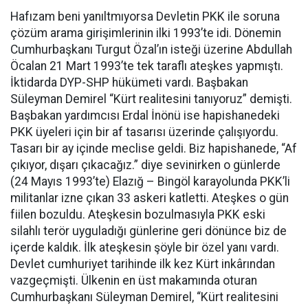
Hafızam beni yanıltmıyorsa Devletin PKK ile soruna
çözüm arama girişimlerinin ilki 1993’te idi. Dönemin
Cumhurbaşkanı Turgut Özal’ın isteği üzerine Abdullah
Öcalan 21 Mart 1993’te tek taraflı ateşkes yapmıştı.
İktidarda DYP-SHP hükümeti vardı. Başbakan
Süleyman Demirel “Kürt realitesini tanıyoruz” demişti.
Başbakan yardımcısı Erdal İnönü ise hapishanedeki
PKK üyeleri için bir af tasarısı üzerinde çalışıyordu.
Tasarı bir ay içinde meclise geldi. Biz hapishanede, “Af
çıkıyor, dışarı çıkacağız.” diye sevinirken o günlerde
(24 Mayıs 1993’te) Elazığ – Bingöl karayolunda PKK’li
militanlar izne çıkan 33 askeri katletti. Ateşkes o gün
fiilen bozuldu. Ateşkesin bozulmasıyla PKK eski
silahlı terör uyguladığı günlerine geri dönünce biz de
içerde kaldık. İlk ateşkesin şöyle bir özel yanı vardı.
Devlet cumhuriyet tarihinde ilk kez Kürt inkârından
vazgeçmişti. Ülkenin en üst makamında oturan
Cumhurbaşkanı Süleyman Demirel, “Kürt realitesini