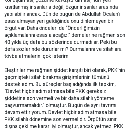
konuşulması, çözüme kavuşturulması, hürriyeti
kısıtlanmış insanlarla değil, özgür insanlar arasında
yapılabilir ancak. Dün de bugün de Abdullah Öcalan’ı
esas almayan yeri geldiğinde onu dinlemeyen bir
örgüt var. Daha önceleri de “Önderliğimizin
açıklamalarını esas alacağız.” demelerine rağmen son
40 yılda üç defa bu sözlerinde durmadılar. Peki bu
defa sözlerinde dururlar mı? Durmalarını ve silahlara
tövbe etmelerini çok isterim.
Eleştirilerime rağmen şiddet karşıtı biri olarak, PKK’nin
geçmişteki silah bırakma girişimlerinin tümünü
destekledim. Bu süreçler başladığında ilk tepkim,
“Devlet hiçbir adım atmasa bile PKK gereksiz
şiddetine son vermeli ve bir daha silahlı yönteme
başvurmamalıdır.” olmuştur. Bugün de aynı tavrımı
devam ettiriyorum. Devlet hiçbir adım atmasa bile
PKK silahlı dönemine son vermelidir. Örgütün sınır
dışına çekilme kararı iyi olmuştur, ancak yetmez. PKK