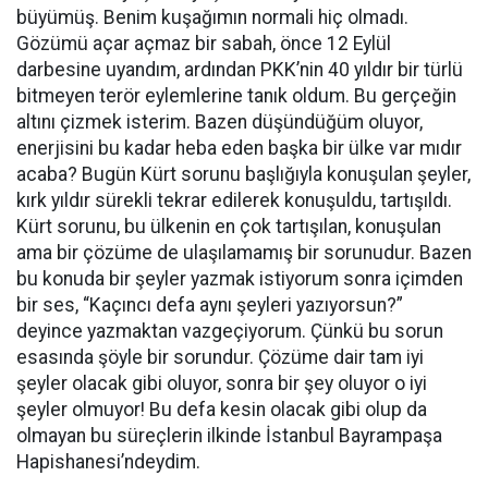
büyümüş. Benim kuşağımın normali hiç olmadı.
Gözümü açar açmaz bir sabah, önce 12 Eylül
darbesine uyandım, ardından PKK’nin 40 yıldır bir türlü
bitmeyen terör eylemlerine tanık oldum. Bu gerçeğin
altını çizmek isterim. Bazen düşündüğüm oluyor,
enerjisini bu kadar heba eden başka bir ülke var mıdır
acaba? Bugün Kürt sorunu başlığıyla konuşulan şeyler,
kırk yıldır sürekli tekrar edilerek konuşuldu, tartışıldı.
Kürt sorunu, bu ülkenin en çok tartışılan, konuşulan
ama bir çözüme de ulaşılamamış bir sorunudur. Bazen
bu konuda bir şeyler yazmak istiyorum sonra içimden
bir ses, “Kaçıncı defa aynı şeyleri yazıyorsun?”
deyince yazmaktan vazgeçiyorum. Çünkü bu sorun
esasında şöyle bir sorundur. Çözüme dair tam iyi
şeyler olacak gibi oluyor, sonra bir şey oluyor o iyi
şeyler olmuyor! Bu defa kesin olacak gibi olup da
olmayan bu süreçlerin ilkinde İstanbul Bayrampaşa
Hapishanesi’ndeydim.