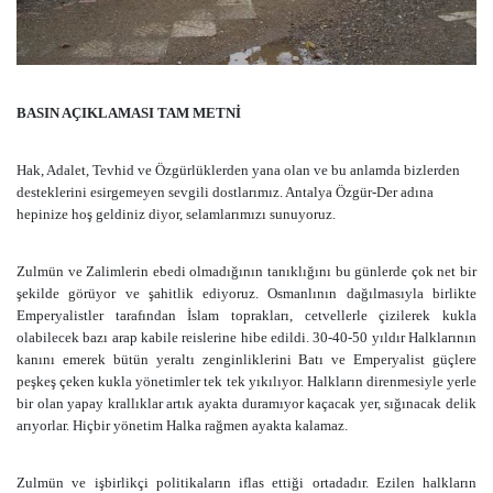
BASIN AÇIKLAMASI TAM METNİ
Hak, Adalet, Tevhid ve Özgürlüklerden yana olan ve bu anlamda bizlerden
desteklerini esirgemeyen sevgili dostlarımız. Antalya Özgür-Der adına
hepinize hoş geldiniz diyor, selamlarımızı sunuyoruz.
Zulmün ve Zalimlerin ebedi olmadığının tanıklığını bu günlerde çok net bir
şekilde görüyor ve şahitlik ediyoruz. Osmanlının dağılmasıyla birlikte
Emperyalistler tarafından İslam toprakları, cetvellerle çizilerek kukla
olabilecek bazı arap kabile reislerine hibe edildi. 30-40-50 yıldır Halklarının
kanını emerek bütün yeraltı zenginliklerini Batı ve Emperyalist güçlere
peşkeş çeken kukla yönetimler tek tek yıkılıyor. Halkların direnmesiyle yerle
bir olan yapay krallıklar artık ayakta duramıyor kaçacak yer, sığınacak delik
arıyorlar. Hiçbir yönetim Halka rağmen ayakta kalamaz.
Zulmün ve işbirlikçi politikaların iflas ettiği ortadadır. Ezilen halkların