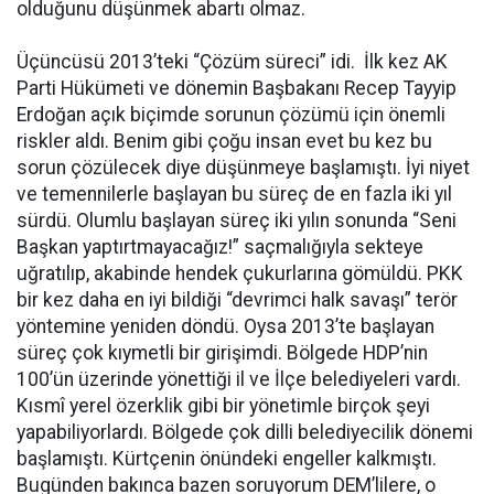
olduğunu düşünmek abartı olmaz.
Üçüncüsü 2013’teki “Çözüm süreci” idi. İlk kez AK
Parti Hükümeti ve dönemin Başbakanı Recep Tayyip
Erdoğan açık biçimde sorunun çözümü için önemli
riskler aldı. Benim gibi çoğu insan evet bu kez bu
sorun çözülecek diye düşünmeye başlamıştı. İyi niyet
ve temennilerle başlayan bu süreç de en fazla iki yıl
sürdü. Olumlu başlayan süreç iki yılın sonunda “Seni
Başkan yaptırtmayacağız!” saçmalığıyla sekteye
uğratılıp, akabinde hendek çukurlarına gömüldü. PKK
bir kez daha en iyi bildiği “devrimci halk savaşı” terör
yöntemine yeniden döndü. Oysa 2013’te başlayan
süreç çok kıymetli bir girişimdi. Bölgede HDP’nin
100’ün üzerinde yönettiği il ve İlçe belediyeleri vardı.
Kısmî yerel özerklik gibi bir yönetimle birçok şeyi
yapabiliyorlardı. Bölgede çok dilli belediyecilik dönemi
başlamıştı. Kürtçenin önündeki engeller kalkmıştı.
Bugünden bakınca bazen soruyorum DEM’lilere, o