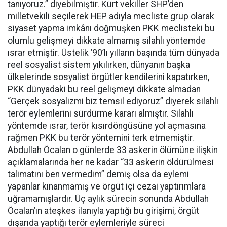
tanıyoruz.” diyebilmiştir. Kürt vekiller SHP’den
milletvekili seçilerek HEP adıyla mecliste grup olarak
siyaset yapma imkânı doğmuşken PKK meclisteki bu
olumlu gelişmeyi dikkate almamış silahlı yöntemde
ısrar etmiştir. Üstelik ’90’lı yılların başında tüm dünyada
reel sosyalist sistem yıkılırken, dünyanın başka
ülkelerinde sosyalist örgütler kendilerini kapatırken,
PKK dünyadaki bu reel gelişmeyi dikkate almadan
“Gerçek sosyalizmi biz temsil ediyoruz” diyerek silahlı
terör eylemlerini sürdürme kararı almıştır. Silahlı
yöntemde ısrar, terör kısırdöngüsüne yol açmasına
rağmen PKK bu terör yöntemini terk etmemiştir.
Abdullah Öcalan o günlerde 33 askerin ölümüne ilişkin
açıklamalarında her ne kadar “33 askerin öldürülmesi
talimatını ben vermedim” demiş olsa da eylemi
yapanlar kınanmamış ve örgüt içi cezai yaptırımlara
uğramamışlardır. Üç aylık sürecin sonunda Abdullah
Öcalan’ın ateşkes ilanıyla yaptığı bu girişimi, örgüt
dışarıda yaptığı terör eylemleriyle süreci