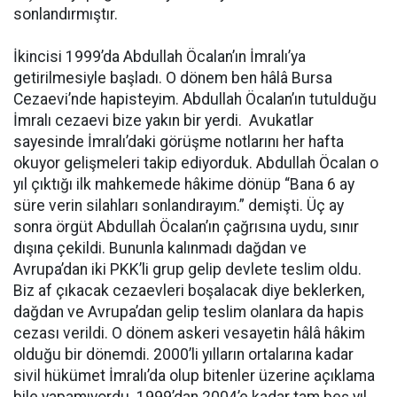
sonlandırmıştır.
İkincisi 1999’da Abdullah Öcalan’ın İmralı’ya
getirilmesiyle başladı. O dönem ben hâlâ Bursa
Cezaevi’nde hapisteyim. Abdullah Öcalan’ın tutulduğu
İmralı cezaevi bize yakın bir yerdi. Avukatlar
sayesinde İmralı’daki görüşme notlarını her hafta
okuyor gelişmeleri takip ediyorduk. Abdullah Öcalan o
yıl çıktığı ilk mahkemede hâkime dönüp “Bana 6 ay
süre verin silahları sonlandırayım.” demişti. Üç ay
sonra örgüt Abdullah Öcalan’ın çağrısına uydu, sınır
dışına çekildi. Bununla kalınmadı dağdan ve
Avrupa’dan iki PKK’li grup gelip devlete teslim oldu.
Biz af çıkacak cezaevleri boşalacak diye beklerken,
dağdan ve Avrupa’dan gelip teslim olanlara da hapis
cezası verildi. O dönem askeri vesayetin hâlâ hâkim
olduğu bir dönemdi. 2000’li yılların ortalarına kadar
sivil hükümet İmralı’da olup bitenler üzerine açıklama