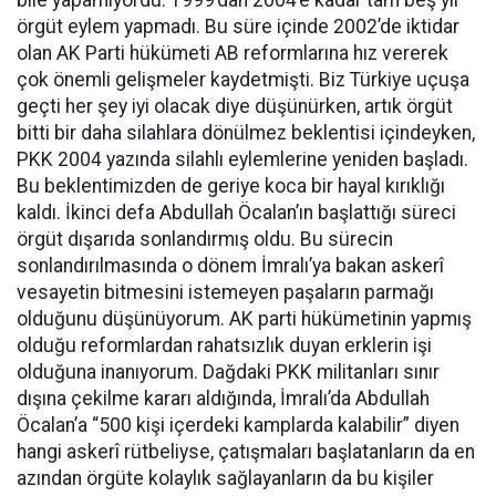
bile yapamıyordu. 1999’dan 2004’e kadar tam beş yıl
örgüt eylem yapmadı. Bu süre içinde 2002’de iktidar
olan AK Parti hükümeti AB reformlarına hız vererek
çok önemli gelişmeler kaydetmişti. Biz Türkiye uçuşa
geçti her şey iyi olacak diye düşünürken, artık örgüt
bitti bir daha silahlara dönülmez beklentisi içindeyken,
PKK 2004 yazında silahlı eylemlerine yeniden başladı.
Bu beklentimizden de geriye koca bir hayal kırıklığı
kaldı. İkinci defa Abdullah Öcalan’ın başlattığı süreci
örgüt dışarıda sonlandırmış oldu. Bu sürecin
sonlandırılmasında o dönem İmralı’ya bakan askerî
vesayetin bitmesini istemeyen paşaların parmağı
olduğunu düşünüyorum. AK parti hükümetinin yapmış
olduğu reformlardan rahatsızlık duyan erklerin işi
olduğuna inanıyorum. Dağdaki PKK militanları sınır
dışına çekilme kararı aldığında, İmralı’da Abdullah
Öcalan’a “500 kişi içerdeki kamplarda kalabilir” diyen
hangi askerî rütbeliyse, çatışmaları başlatanların da en
azından örgüte kolaylık sağlayanların da bu kişiler