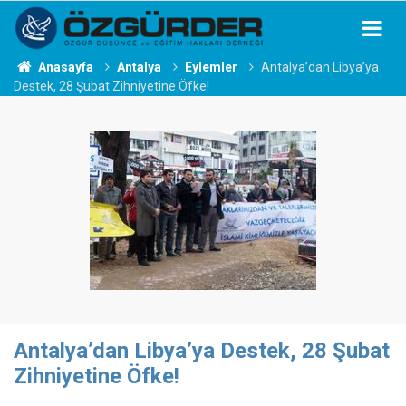
Anasayfa
Antalya
Eylemler
Antalya’dan Libya’ya
Destek, 28 Şubat Zihniyetine Öfke!
Antalya’dan Libya’ya Destek, 28 Şubat
Zihniyetine Öfke!