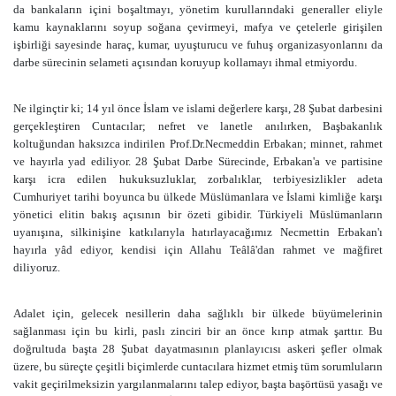
da bankaların içini boşaltmayı, yönetim kurullarındaki generaller eliyle
kamu kaynaklarını soyup soğana çevirmeyi, mafya ve çetelerle girişilen
işbirliği sayesinde haraç, kumar, uyuşturucu ve fuhuş organizasyonlarını da
darbe sürecinin selameti açısından koruyup kollamayı ihmal etmiyordu.
Ne ilginçtir ki; 14 yıl önce İslam ve islami değerlere karşı, 28 Şubat darbesini
gerçekleştiren Cuntacılar; nefret ve lanetle anılırken, Başbakanlık
koltuğundan haksızca indirilen Prof.Dr.Necmeddin Erbakan; minnet, rahmet
ve hayırla yad ediliyor. 28 Şubat Darbe Sürecinde, Erbakan'a ve partisine
karşı icra edilen hukuksuzluklar, zorbalıklar, terbiyesizlikler adeta
Cumhuriyet tarihi boyunca bu ülkede Müslümanlara ve İslami kimliğe karşı
yönetici elitin bakış açısının bir özeti gibidir.
Türkiyeli Müslümanların
uyanışına, silkinişine katkılarıyla hatırlayacağımız Necmettin Erbakan'ı
hayırla yâd ediyor, kendisi için Allahu Teâlâ'dan rahmet ve mağfiret
diliyoruz.
Adalet için, gelecek nesillerin daha sağlıklı bir ülkede büyümelerinin
sağlanması için bu kirli, paslı zinciri bir an önce kırıp atmak şarttır. Bu
doğrultuda başta 28 Şubat dayatmasının planlayıcısı askeri şefler olmak
üzere, bu süreçte çeşitli biçimlerde cuntacılara hizmet etmiş tüm sorumluların
vakit geçirilmeksizin yargılanmalarını talep ediyor, başta başörtüsü yasağı ve