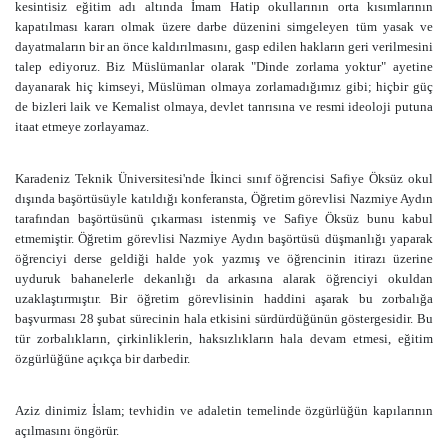
kesintisiz eğitim adı altında İmam Hatip okullarının orta kısımlarının
kapatılması kararı olmak üzere darbe düzenini simgeleyen tüm yasak ve
dayatmaların bir an önce kaldırılmasını, gasp edilen hakların geri verilmesini
talep ediyoruz. Biz Müslümanlar olarak "Dinde zorlama yoktur" ayetine
dayanarak hiç kimseyi, Müslüman olmaya zorlamadığımız gibi; hiçbir güç
de bizleri laik ve Kemalist olmaya, devlet tanrısına ve resmi ideoloji putuna
itaat etmeye zorlayamaz.
Karadeniz Teknik Üniversitesi'nde İkinci sınıf öğrencisi Safiye Öksüz okul
dışında başörtüsüyle katıldığı konferansta, Öğretim görevlisi Nazmiye Aydın
tarafından başörtüsünü çıkarması istenmiş ve Safiye Öksüz bunu kabul
etmemiştir. Öğretim görevlisi Nazmiye Aydın başörtüsü düşmanlığı yaparak
öğrenciyi derse geldiği halde yok yazmış ve öğrencinin itirazı üzerine
uyduruk bahanelerle dekanlığı da arkasına alarak öğrenciyi okuldan
uzaklaştırmıştır. Bir öğretim görevlisinin haddini aşarak bu zorbalığa
başvurması 28 şubat sürecinin hala etkisini sürdürdüğünün göstergesidir. Bu
tür zorbalıkların, çirkinliklerin, haksızlıkların hala devam etmesi, eğitim
özgürlüğüne açıkça bir darbedir.
Aziz dinimiz İslam; tevhidin ve adaletin temelinde özgürlüğün kapılarının
açılmasını öngörür.