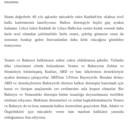
muamma.
İslami değerlerle 40 yılı aşkındır mücadele eden Kaddafi'nin silahsız sivil
halkı katletmesini lanetliyoruz. Halkın direnişiyle hiçbir güç ayakta
kalamaz. Libya lideri Kaddafi de Libya Halkı'nın sesine kulak vererek daha
fazla rezil olmadan çekilmelidir. İstifa etmez, çekilip gitmezse onun da
sonunun bırakıp giden firavunlardan daha kötü olacağına gönülden
inanıyoruz.
Yemen ve Bahreyn halklarının zafere yakın olduklarına şahidiz. Yıllardır
ülke yönetimini elinde bulunduran Yemen ve Bahreynin Zulüm ve
Sömürüyle bütünleşmiş Kralları, ABD ve batı ülkelerinin destekleriyle
ayakta durmaya çalışıyorlar. ABD'nin 5.Filosu Bayreyn'de. Bundan dolayı
ABD ve destekçilerinin Bahreyn'de direnen halkın direnişini bastırmak için
basın ve iletişim araçlarında yer verilmesine asla hoşnut olmazlar. Biz
Bahreyn ve Yemendeki direnişin bütün insanlığa duyurulmasını özellikle
istirham ediyoruz. Halkların direnmeleri ve zulme başkaldırmalarıyla Yemen
ve Bahreyn de en kısa zamanda halkın kontrolüne geçecektir. Hak, Adalet ve
Özgürlükleri için mücadele veren tüm mazlum halkların yanında
olduğumuzu ilan ediyoruz.