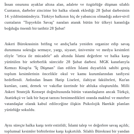
İnsan onurunu ayaklar altına alan, adalete ve özgürlüğe düşman silahlı
Cuntanın, darbeler zincirine bir halka olarak eklediği 28 Şubat darbesinin
14. yıldönümündeyiz. Türkiye halkının hiç de yabancısı olmadığı asker-sivil
cuntaların "Topyekûn Savaş" naraları atarak bütün bir ülkeyi karanlığa
boğduğu önemli bir tarihtir 28 Şubat!
Askeri Bürokrasinin brifing ve andıç'larla yeniden organize edip savaş
durumuna soktuğu sermaye, yargı, siyaset, üniversite ve medya kesimleri
eliyle "irtica ile mücadele" adı altında İslami değerlere ve halka karşı
yürütülen bir seferberlik sürecidir 28 Şubat darbesi. MGK kararlarıyla
Kırmızı Kitap'ta "İç Düşman" ilan edilen İslami duyarlılık sahibi geniş
toplum kesimlerinin öncelikle okul ve kamu kurumlarından tasfiyesi
hedeflendi. Ardından İmam Hatip Liseleri, ilahiyat fakülteleri, Kur'an
kursları, cami, dernek ve vakıflar üzerinde bir abluka oluşturuldu. Milli
Askeri Stratejik Konsept doğrultusunda bütün vatandaşların ancak Türkçü,
Atatürkçü ve laik bir hayat tarzını benimsedikleri oranda makbul ve muteber
vatandaşlar olarak kabul edileceğine ilişkin Psikolojik Harekât planları
yürürlüğe sokuldu.
Aynı süreçte halka karşı terör estirildi; İslami talep ve değerlere savaş açıldı;
toplumsal kesimler birbirlerine karşı kışkırtıldı. Silahlı Bürokrasi bir yandan