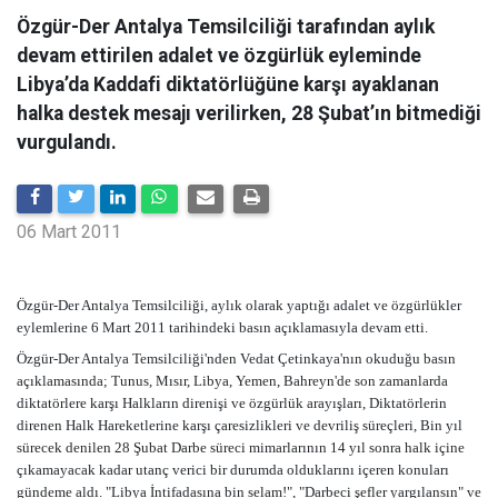
Özgür-Der Antalya Temsilciliği tarafından aylık
devam ettirilen adalet ve özgürlük eyleminde
Libya’da Kaddafi diktatörlüğüne karşı ayaklanan
halka destek mesajı verilirken, 28 Şubat’ın bitmediği
vurgulandı.
06 Mart 2011
Özgür-Der Antalya Temsilciliği, aylık olarak yaptığı adalet ve özgürlükler
eylemlerine 6 Mart 2011 tarihindeki basın açıklamasıyla devam etti.
Özgür-Der Antalya Temsilciliği'nden Vedat Çetinkaya'nın okuduğu basın
açıklamasında; Tunus, Mısır, Libya, Yemen, Bahreyn'de son zamanlarda
diktatörlere karşı Halkların direnişi ve özgürlük arayışları, Diktatörlerin
direnen Halk Hareketlerine karşı çaresizlikleri ve devriliş süreçleri, Bin yıl
sürecek denilen 28 Şubat Darbe süreci mimarlarının 14 yıl sonra halk içine
çıkamayacak kadar utanç verici bir durumda olduklarını içeren konuları
gündeme aldı. "Libya İntifadasına bin selam!", "Darbeci şefler yargılansın" ve