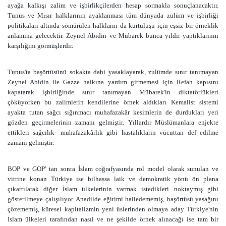
ayağa kalkışı zalim ve işbirlikçilerden hesap sormakla sonuçlanacaktır.
Tunus ve Mısır halklarının ayaklanması tüm dünyada zulüm ve işbirliği
politikaları altında sömürülen halkların da kurtuluşu için eşsiz bir örneklik
anlamına gelecektir. Zeynel Abidin ve Mübarek bunca yıldır yaptıklarının
karşılığını görmüşlerdir.
Tunus'ta başörtüsünü sokakta dahi yasaklayarak, zulümde sınır tanımayan
Zeynel Abidin ile Gazze halkına yardım gitmemesi için Refah kapısını
kapatarak işbirliğinde sınır tanımayan Mübarek'in diktatörlükleri
çöküyorken bu zalimlerin kendilerine örnek aldıkları Kemalist sistemi
ayakta tutan sağcı sığınmacı muhafazakâr kesimlerin de durdukları yeri
gözden geçirmelerinin zamanı gelmiştir. Yıllardır Müslümanlara enjekte
ettikleri sağcılık- muhafazakârlık gibi hastalıkların vücuttan def edilme
zamanı gelmiştir.
BOP ve GOP' tan sonra İslam coğrafyasında rol model olarak sunulan ve
vitrine konan Türkiye ise bilhassa laik ve demokratik yönü ön plana
çıkartılarak diğer İslam ülkelerinin varmak istedikleri noktaymış gibi
gösterilmeye çalışılıyor. Anadilde eğitimi halledememiş, başörtüsü yasağını
çözememiş, küresel kapitalizmin yeni üslerinden olmaya aday Türkiye'nin
İslam ülkeleri tarafından nasıl ve ne şekilde örnek alınacağı ise tam bir