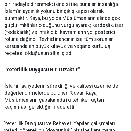
bir iradeyle direnmek; ikincisi ise bunalan insanlığa
İslam'ın aydınlık yolunu bir çıkış kapısı olarak
sunmaktır. Kaya, bu yolda Müslümanların elinde çok
güçlü imkânlar olduğunu vurgulayarak; kardeşlik, isar
(fedakârlık) ve infak gibi kavramların yol gösterici
rolüne değindi. Tevhid inancının ise tüm sorunlar
karşısında en büyük kılavuz ve yegâne kurtuluş
reçetesi olduğunun altını çizdi.
"Yeterlilik Duygusu Bir Tuzaktır"
İslami faaliyetlerin sürekliliği ve kalitesi üzerine de
değerlendirmelerde bulunan Rıdvan Kaya,
Müslümanların çabalarında iki tehlikeli uçtan
kaçınması gerektiğini ifade etti:
Yeterlilik Duygusu ve Rehavet: Yapılan çalışmaları
yeterli görerek bir "doygunluk" hissine kapılmanın