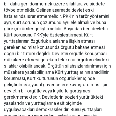
bir daha geri dönmemek üzere silahlara ve şiddete
tövbe etmelidir. Gelinen aşamada devlet eski
hatalarında ısrar etmemelidir. PKK’nin terör yöntemini
ayrı, Kürt sorunun çözümünü ayrı ele almalı ve buna
göre çözümler geliştirmelidir. Başından beri devletin
Kürt sorununu PKK’yle özdeşleştirmesi, Kürt
yurttaşlarının özgürlük alanlarına ilişkin atması
gereken adımlar konusunda örgütü bahane etmesi
doğru bir tutum değildi. Devletin örgütle konuşması
müzakere etmesi gereken tek konu örgütün elindeki
silahlar olabilir ancak. Örgütün silahsızlandırılması için
müzakere yapılabilir, ama Kürt yurttaşlarının anadilinin
korunması, Kürt kültürünün özgürlükler içinde
geliştirilmesi, yasal güvencelere kavuşturulması için
devletin bir örgütle veya kişilerle görüşmesi
gerekmemektedir. Devletlerin sözleri yürürlükteki
yasalarıdır ve yurttaşlarına eşit biçimde
uygulayacakları demokrasileridir. Bunu yurttaşları
arasında ayrım yapmadan layıkıyla uygulayan bir