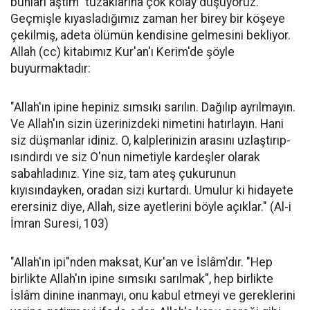
bunları aştım" tuzaklarına çok kolay düşüyoruz.
Geçmişle kıyasladığımız zaman her birey bir köşeye
çekilmiş, adeta ölümün kendisine gelmesini bekliyor.
Allah (cc) kitabımız Kur'an'ı Kerim'de şöyle
buyurmaktadır:
"Allah'ın ipine hepiniz sımsıkı sarılın. Dağılıp ayrılmayın.
Ve Allah'ın sizin üzerinizdeki nimetini hatırlayın. Hani
siz düşmanlar idiniz. O, kalplerinizin arasını uzlaştırıp-
ısındırdı ve siz O'nun nimetiyle kardeşler olarak
sabahladınız. Yine siz, tam ateş çukurunun
kıyısındayken, oradan sizi kurtardı. Umulur ki hidayete
erersiniz diye, Allah, size ayetlerini böyle açıklar." (Al-i
İmran Suresi, 103)
"Allah'ın ipi"nden maksat, Kur'an ve İslâm'dır. "Hep
birlikte Allah'ın ipine sımsıkı sarılmak", hep birlikte
İslâm dinine inanmayı, onu kabul etmeyi ve gereklerini