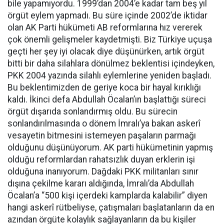
bile yapamıyordu. 1999’dan 2004’e kadar tam beş yıl
örgüt eylem yapmadı. Bu süre içinde 2002’de iktidar
olan AK Parti hükümeti AB reformlarına hız vererek
çok önemli gelişmeler kaydetmişti. Biz Türkiye uçuşa
geçti her şey iyi olacak diye düşünürken, artık örgüt
bitti bir daha silahlara dönülmez beklentisi içindeyken,
PKK 2004 yazında silahlı eylemlerine yeniden başladı.
Bu beklentimizden de geriye koca bir hayal kırıklığı
kaldı. İkinci defa Abdullah Öcalan’ın başlattığı süreci
örgüt dışarıda sonlandırmış oldu. Bu sürecin
sonlandırılmasında o dönem İmralı’ya bakan askerî
vesayetin bitmesini istemeyen paşaların parmağı
olduğunu düşünüyorum. AK parti hükümetinin yapmış
olduğu reformlardan rahatsızlık duyan erklerin işi
olduğuna inanıyorum. Dağdaki PKK militanları sınır
dışına çekilme kararı aldığında, İmralı’da Abdullah
Öcalan’a “500 kişi içerdeki kamplarda kalabilir” diyen
hangi askerî rütbeliyse, çatışmaları başlatanların da en
azından örgüte kolaylık sağlayanların da bu kişiler