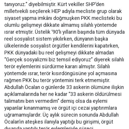
tanıyoruz.” diyebilmiştir. Kürt vekiller SHP’den
milletvekili seçilerek HEP adıyla mecliste grup olarak
siyaset yapma imkânı doğmuşken PKK meclisteki bu
olumlu gelişmeyi dikkate almamış silahlı yöntemde
ısrar etmiştir. Üstelik ’90’lı yılların başında tüm dünyada
reel sosyalist sistem yıkılırken, dünyanın başka
ülkelerinde sosyalist örgütler kendilerini kapatırken,
PKK dünyadaki bu reel gelişmeyi dikkate almadan
“Gerçek sosyalizmi biz temsil ediyoruz” diyerek silahlı
terör eylemlerini sürdürme kararı almıştır. Silahlı
yöntemde ısrar, terör kısırdöngüsüne yol açmasına
rağmen PKK bu terör yöntemini terk etmemiştir.
Abdullah Öcalan o günlerde 33 askerin ölümüne ilişkin
açıklamalarında her ne kadar “33 askerin öldürülmesi
talimatını ben vermedim” demiş olsa da eylemi
yapanlar kınanmamış ve örgüt içi cezai yaptırımlara
uğramamışlardır. Üç aylık sürecin sonunda Abdullah
Öcalan’ın ateşkes ilanıyla yaptığı bu girişimi, örgüt
dışarıda yaptığı terör eylemleriyle süreci