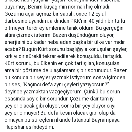
büyümüş. Benim kuşağımın normali hiç olmadı.
Gözümü açar açmaz bir sabah, önce 12 Eylül
darbesine uyandım, ardından PKK’nin 40 yıldır bir türlü
bitmeyen terör eylemlerine tanık oldum. Bu gerçeğin
altını çizmek isterim. Bazen düşündüğüm oluyor,
enerjisini bu kadar heba eden başka bir ülke var mıdır
acaba? Bugün Kürt sorunu başlığıyla konuşulan şeyler,
kırk yıldır sürekli tekrar edilerek konuşuldu, tartışıldı.
Kürt sorunu, bu ülkenin en çok tartışılan, konuşulan
ama bir çözüme de ulaşılamamış bir sorunudur. Bazen
bu konuda bir şeyler yazmak istiyorum sonra içimden
bir ses, “Kaçıncı defa aynı şeyleri yazıyorsun?”
deyince yazmaktan vazgeçiyorum. Çünkü bu sorun
esasında şöyle bir sorundur. Çözüme dair tam iyi
şeyler olacak gibi oluyor, sonra bir şey oluyor o iyi
şeyler olmuyor! Bu defa kesin olacak gibi olup da
olmayan bu süreçlerin ilkinde İstanbul Bayrampaşa
Hapishanesi’ndeydim.