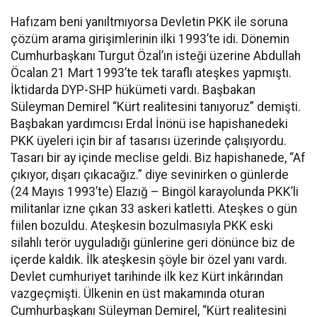
Hafızam beni yanıltmıyorsa Devletin PKK ile soruna
çözüm arama girişimlerinin ilki 1993’te idi. Dönemin
Cumhurbaşkanı Turgut Özal’ın isteği üzerine Abdullah
Öcalan 21 Mart 1993’te tek taraflı ateşkes yapmıştı.
İktidarda DYP-SHP hükümeti vardı. Başbakan
Süleyman Demirel “Kürt realitesini tanıyoruz” demişti.
Başbakan yardımcısı Erdal İnönü ise hapishanedeki
PKK üyeleri için bir af tasarısı üzerinde çalışıyordu.
Tasarı bir ay içinde meclise geldi. Biz hapishanede, “Af
çıkıyor, dışarı çıkacağız.” diye sevinirken o günlerde
(24 Mayıs 1993’te) Elazığ – Bingöl karayolunda PKK’li
militanlar izne çıkan 33 askeri katletti. Ateşkes o gün
fiilen bozuldu. Ateşkesin bozulmasıyla PKK eski
silahlı terör uyguladığı günlerine geri dönünce biz de
içerde kaldık. İlk ateşkesin şöyle bir özel yanı vardı.
Devlet cumhuriyet tarihinde ilk kez Kürt inkârından
vazgeçmişti. Ülkenin en üst makamında oturan
Cumhurbaşkanı Süleyman Demirel, “Kürt realitesini