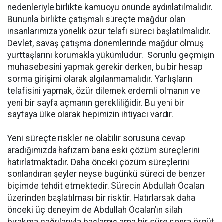
nedenleriyle birlikte kamuoyu önünde aydınlatılmalıdır.
Bununla birlikte çatışmalı süreçte mağdur olan
insanlarımıza yönelik özür telafi süreci başlatılmalıdır.
Devlet, savaş çatışma dönemlerinde mağdur olmuş
yurttaşlarını korumakla yükümlüdür. Sorunlu geçmişin
muhasebesini yapmak gerekir derken, bu bir hesap
sorma girişimi olarak algılanmamalıdır. Yanlışların
telafisini yapmak, özür dilemek erdemli olmanın ve
yeni bir sayfa açmanın gerekliliğidir. Bu yeni bir
sayfaya ülke olarak hepimizin ihtiyacı vardır.
Yeni süreçte riskler ne olabilir sorusuna cevap
aradığımızda hafızam bana eski çözüm süreçlerini
hatırlatmaktadır. Daha önceki çözüm süreçlerini
sonlandıran şeyler neyse bugünkü süreci de benzer
biçimde tehdit etmektedir. Sürecin Abdullah Öcalan
üzerinden başlatılması bir risktir. Hatırlarsak daha
önceki üç deneyim de Abdullah Öcalan’ın silah
bırakma çağrılarıyla başlamış ama bir süre sonra örgüt