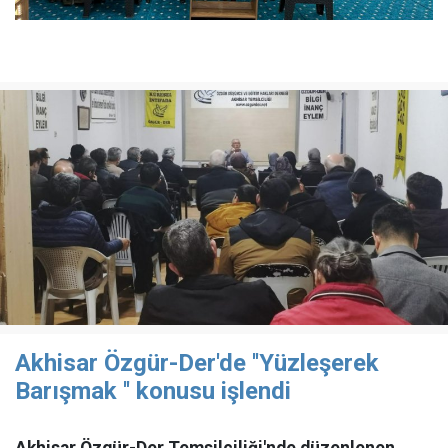
Akhisar Özgür-Der'de ''Yüzleşerek
Barışmak '' konusu işlendi
Akhisar Özgür-Der Temsilciliği'nde düzenlenen