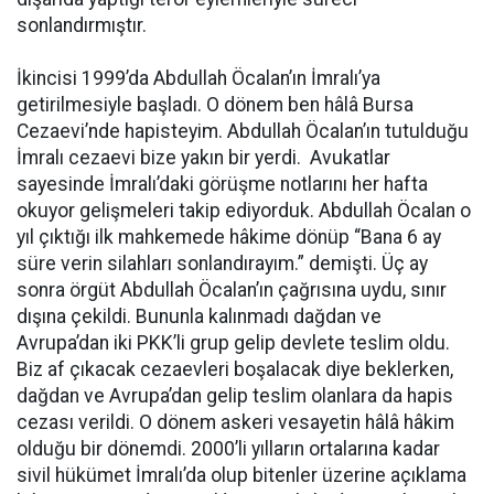
sonlandırmıştır.
İkincisi 1999’da Abdullah Öcalan’ın İmralı’ya
getirilmesiyle başladı. O dönem ben hâlâ Bursa
Cezaevi’nde hapisteyim. Abdullah Öcalan’ın tutulduğu
İmralı cezaevi bize yakın bir yerdi. Avukatlar
sayesinde İmralı’daki görüşme notlarını her hafta
okuyor gelişmeleri takip ediyorduk. Abdullah Öcalan o
yıl çıktığı ilk mahkemede hâkime dönüp “Bana 6 ay
süre verin silahları sonlandırayım.” demişti. Üç ay
sonra örgüt Abdullah Öcalan’ın çağrısına uydu, sınır
dışına çekildi. Bununla kalınmadı dağdan ve
Avrupa’dan iki PKK’li grup gelip devlete teslim oldu.
Biz af çıkacak cezaevleri boşalacak diye beklerken,
dağdan ve Avrupa’dan gelip teslim olanlara da hapis
cezası verildi. O dönem askeri vesayetin hâlâ hâkim
olduğu bir dönemdi. 2000’li yılların ortalarına kadar
sivil hükümet İmralı’da olup bitenler üzerine açıklama