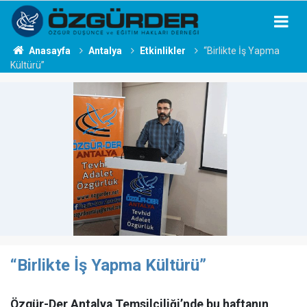
Anasayfa
Antalya
Etkinlikler
“Birlikte İş Yapma
Kültürü”
“Birlikte İş Yapma Kültürü”
Özgür-Der Antalya Temsilciliği’nde bu haftanın