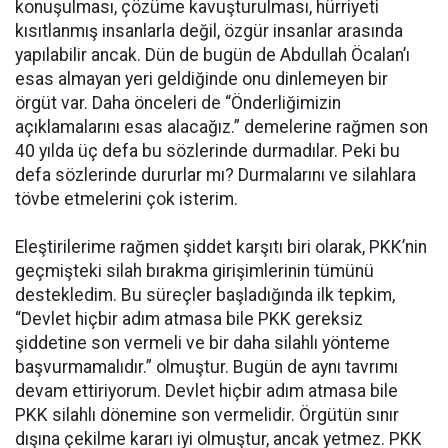
konuşulması, çözüme kavuşturulması, hürriyeti
kısıtlanmış insanlarla değil, özgür insanlar arasında
yapılabilir ancak. Dün de bugün de Abdullah Öcalan’ı
esas almayan yeri geldiğinde onu dinlemeyen bir
örgüt var. Daha önceleri de “Önderliğimizin
açıklamalarını esas alacağız.” demelerine rağmen son
40 yılda üç defa bu sözlerinde durmadılar. Peki bu
defa sözlerinde dururlar mı? Durmalarını ve silahlara
tövbe etmelerini çok isterim.
Eleştirilerime rağmen şiddet karşıtı biri olarak, PKK’nin
geçmişteki silah bırakma girişimlerinin tümünü
destekledim. Bu süreçler başladığında ilk tepkim,
“Devlet hiçbir adım atmasa bile PKK gereksiz
şiddetine son vermeli ve bir daha silahlı yönteme
başvurmamalıdır.” olmuştur. Bugün de aynı tavrımı
devam ettiriyorum. Devlet hiçbir adım atmasa bile
PKK silahlı dönemine son vermelidir. Örgütün sınır
dışına çekilme kararı iyi olmuştur, ancak yetmez. PKK