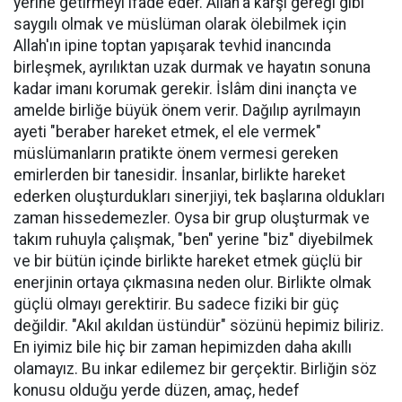
yerine getirmeyi ifade eder. Allah'a karşı gereği gibi
saygılı olmak ve müslüman olarak ölebilmek için
Allah'ın ipine toptan yapışarak tevhid inancında
birleşmek, ayrılıktan uzak durmak ve hayatın sonuna
kadar imanı korumak gerekir. İslâm dini inançta ve
amelde birliğe büyük önem verir. Dağılıp ayrılmayın
ayeti "beraber hareket etmek, el ele vermek"
müslümanların pratikte önem vermesi gereken
emirlerden bir tanesidir. İnsanlar, birlikte hareket
ederken oluşturdukları sinerjiyi, tek başlarına oldukları
zaman hissedemezler. Oysa bir grup oluşturmak ve
takım ruhuyla çalışmak, "ben" yerine "biz" diyebilmek
ve bir bütün içinde birlikte hareket etmek güçlü bir
enerjinin ortaya çıkmasına neden olur. Birlikte olmak
güçlü olmayı gerektirir. Bu sadece fiziki bir güç
değildir. "Akıl akıldan üstündür" sözünü hepimiz biliriz.
En iyimiz bile hiç bir zaman hepimizden daha akıllı
olamayız. Bu inkar edilemez bir gerçektir. Birliğin söz
konusu olduğu yerde düzen, amaç, hedef