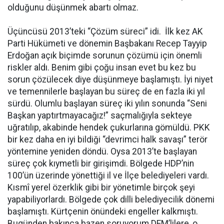
olduğunu düşünmek abartı olmaz.
Üçüncüsü 2013’teki “Çözüm süreci” idi. İlk kez AK
Parti Hükümeti ve dönemin Başbakanı Recep Tayyip
Erdoğan açık biçimde sorunun çözümü için önemli
riskler aldı. Benim gibi çoğu insan evet bu kez bu
sorun çözülecek diye düşünmeye başlamıştı. İyi niyet
ve temennilerle başlayan bu süreç de en fazla iki yıl
sürdü. Olumlu başlayan süreç iki yılın sonunda “Seni
Başkan yaptırtmayacağız!” saçmalığıyla sekteye
uğratılıp, akabinde hendek çukurlarına gömüldü. PKK
bir kez daha en iyi bildiği “devrimci halk savaşı” terör
yöntemine yeniden döndü. Oysa 2013’te başlayan
süreç çok kıymetli bir girişimdi. Bölgede HDP’nin
100’ün üzerinde yönettiği il ve İlçe belediyeleri vardı.
Kısmî yerel özerklik gibi bir yönetimle birçok şeyi
yapabiliyorlardı. Bölgede çok dilli belediyecilik dönemi
başlamıştı. Kürtçenin önündeki engeller kalkmıştı.
Bugünden bakınca bazen soruyorum DEM’lilere, o