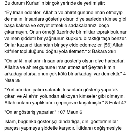
Bu durum Kur'an'ın bir çok yerinde de yerilmiştir:
"Ey iman edenler! Allah'a ve ahiret gününe iman etmeyip
de malını insanlara gösteriş olsun diye sarfeden kimse gibi
başa kakma ve eziyet etmekle sadakalarınızı boşa
çıkarmayın. Onun örneği üzerinde bir miktar toprak bulunan
ve inen şiddetli bir yağmurun kupkuru bıraktığı taşa benzer.
Onlar kazandıklarından bir şey elde edemezler. [56] Allah
kâfirler topluluğunu doğru yola iletmez." 2 Bakara 264
"Onlar ki, mallarını insanlara gösteriş olsun diye harcarlar;
Allah'a ve ahiret gününe iman etmezler! Şeytan kimin
arkadaşı olursa onun çok kötü bir arkadaşı var demektir." 4
Nisa 38
"Yurtlarından çalım satarak, insanlara gösteriş yaparak
çıkan ve Allah'ın yolundan alıkoyan kimseler gibi olmayın.
Allah onların yaptıklarını çepeçevre kuşatmıştır." 8 Enfal 47
"Onlar gösteriş yaparlar," 107 Maun 6
İslam, bugünkü gösterişçi dindarlığa, dini gösterinin bir
parçası yapmaya şiddetle karşıdır. İktidarın değişmesiyle