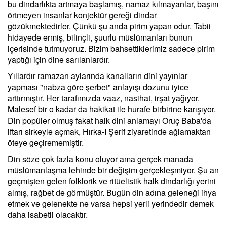
bu dindarlıkta artmaya başlamış, namaz kılmayanlar, başını
örtmeyen insanlar konjektür gereği dindar
gözükmektedirler. Çünkü şu anda pirim yapan odur. Tabii
hidayede ermiş, bilinçli, şuurlu müslümanları bunun
içerisinde tutmuyoruz. Bizim bahsettiklerimiz sadece pirim
yaptığı için dine sarılanlardır.
Yıllardır ramazan aylarında kanalların dini yayınlar
yapması "nabza göre şerbet" anlayışı dozunu iyice
arttırmıştır. Her tarafımızda vaaz, nasihat, irşat yağıyor.
Malesef bir o kadar da hakikat ile hurafe birbirine karışıyor.
Din popüler olmuş fakat halk dini anlamayı Oruç Baba'da
iftarı sirkeyle açmak, Hırka-I Şerif ziyaretinde ağlamaktan
öteye geçirememiştir.
Din söze çok fazla konu oluyor ama gerçek manada
müslümanlaşma lehinde bir değişim gerçekleşmiyor. Şu an
geçmişten gelen folklorik ve ritüelistik halk dindarlığı yerini
almış, rağbet de görmüştür. Bugün din adına geleneği ihya
etmek ve gelenekte ne varsa hepsi yerli yerindedir demek
daha isabetli olacaktır.