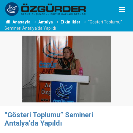
Anasayfa
Antalya
Etkinlikler
“Gösteri Toplumu”
Semineri Antalya’da Yapıldı
“Gösteri Toplumu” Semineri
Antalya’da Yapıldı