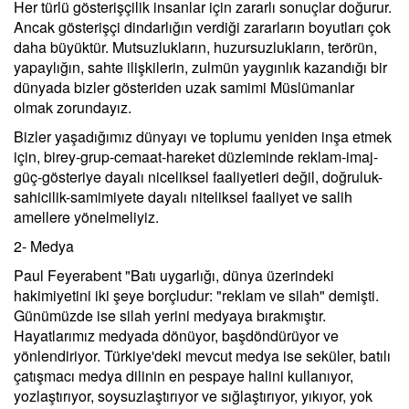
Her türlü gösterişçilik insanlar için zararlı sonuçlar doğurur.
Ancak gösterişçi dindarlığın verdiği zararların boyutları çok
daha büyüktür. Mutsuzlukların, huzursuzlukların, terörün,
yapaylığın, sahte ilişkilerin, zulmün yaygınlık kazandığı bir
dünyada bizler gösteriden uzak samimi Müslümanlar
olmak zorundayız.
Bizler yaşadığımız dünyayı ve toplumu yeniden inşa etmek
için, birey-grup-cemaat-hareket düzleminde reklam-imaj-
güç-gösteriye dayalı niceliksel faaliyetleri değil, doğruluk-
sahicilik-samimiyete dayalı niteliksel faaliyet ve salih
amellere yönelmeliyiz.
2- Medya
Paul Feyerabent "Batı uygarlığı, dünya üzerindeki
hakimiyetini iki şeye borçludur: "reklam ve silah" demişti.
Günümüzde ise silah yerini medyaya bırakmıştır.
Hayatlarımız medyada dönüyor, başdöndürüyor ve
yönlendiriyor. Türkiye'deki mevcut medya ise seküler, batılı
çatışmacı medya dilinin en pespaye halini kullanıyor,
yozlaştırıyor, soysuzlaştırıyor ve sığlaştırıyor, yıkıyor, yok