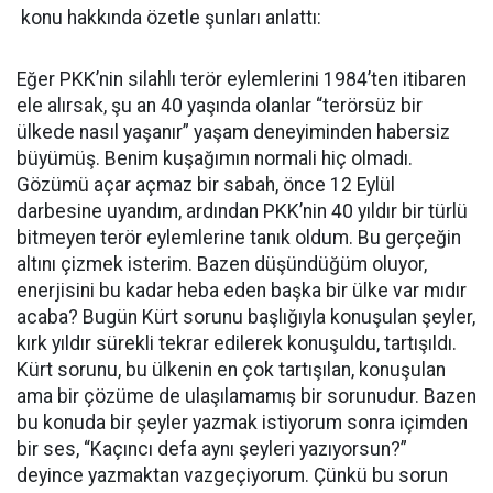
konu hakkında özetle şunları anlattı:
Eğer PKK’nin silahlı terör eylemlerini 1984’ten itibaren
ele alırsak, şu an 40 yaşında olanlar “terörsüz bir
ülkede nasıl yaşanır” yaşam deneyiminden habersiz
büyümüş. Benim kuşağımın normali hiç olmadı.
Gözümü açar açmaz bir sabah, önce 12 Eylül
darbesine uyandım, ardından PKK’nin 40 yıldır bir türlü
bitmeyen terör eylemlerine tanık oldum. Bu gerçeğin
altını çizmek isterim. Bazen düşündüğüm oluyor,
enerjisini bu kadar heba eden başka bir ülke var mıdır
acaba? Bugün Kürt sorunu başlığıyla konuşulan şeyler,
kırk yıldır sürekli tekrar edilerek konuşuldu, tartışıldı.
Kürt sorunu, bu ülkenin en çok tartışılan, konuşulan
ama bir çözüme de ulaşılamamış bir sorunudur. Bazen
bu konuda bir şeyler yazmak istiyorum sonra içimden
bir ses, “Kaçıncı defa aynı şeyleri yazıyorsun?”
deyince yazmaktan vazgeçiyorum. Çünkü bu sorun