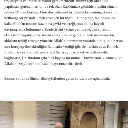
teslimiyetli ve iradeli olmaları gerekmektedir. Bunun için öncelikle
yapılması gereken ise, bir ve tek olan Rabbimiz'e gönülden teslim olmak,
sadece O'ndan korkup, O'nu dost edinmektir. Çünkü bir mümin, dünyanın
herhangi bir yerinde, iman etmeyen bir topluluğun içinde, tek başına da
kalsa Allah'ın rızasını kazanma şevki ve isteği, onu daima hayırlı
davranışlarda bulunmaya, ibadetlerini yerine getirmeye, din ahlakını
eksiksizce yaşamaya ve Kuran ahlakının bir gereği olarak insanlara din
ahlakını tebliğ etmeye yöneltir. Allah'ın her zaman yanında olduğunu, her an
onu koruyup desteklediğini bilmenin verdiği güç ile hareket eder. Kim Hz.
İbrahim ile aynı ahlakı gösterir, Allah'a aynı sadakat ve teslimiyetle
bağlanırsa, Hz. İbrahim gibi "tek başına bir ümmet" kuvvetinde kılınmayı ve
Allah'ın izniyle cenneti kazanmayı umabilir." dedi.
Sunum sonunda Sincar, dinleyicilerden gelen soruları cevaplandırdı.