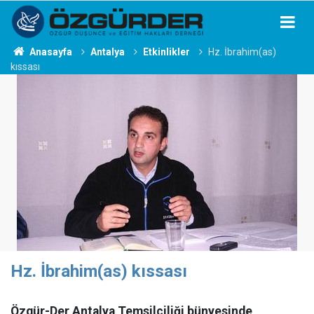
Anasayfa
Antalya
Etkinlikler
Hz. İbrahim(as)
kıssası
Hz. İbrahim(as) kıssası
Özgür-Der Antalya Temsilciliği bünyesinde