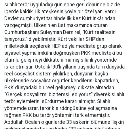
silahlı terör uyguladığı günlerine geri dönünce biz de
içerde kaldık. İlk ateşkesin şöyle bir özel yanı vardı.
Devlet cumhuriyet tarihinde ilk kez Kürt inkârından
vazgeçmişti. Ülkenin en üst makamında oturan
Cumhurbaşkanı Süleyman Demirel, “Kürt realitesini
tanıyoruz.” diyebilmiştir. Kürt vekiller SHP’den
milletvekili seçilerek HEP adıyla mecliste grup olarak
siyaset yapma imkânı doğmuşken PKK meclisteki bu
olumlu gelişmeyi dikkate almamış silahlı yöntemde
ısrar etmiştir. Üstelik ’90’lı yılların başında tüm dünyada
reel sosyalist sistem yıkılırken, dünyanın başka
ülkelerinde sosyalist örgütler kendilerini kapatırken,
PKK dünyadaki bu reel gelişmeyi dikkate almadan
“Gerçek sosyalizmi biz temsil ediyoruz” diyerek silahlı
terör eylemlerini sürdürme kararı almıştır. Silahlı
yöntemde ısrar, terör kısırdöngüsüne yol açmasına
rağmen PKK bu terör yöntemini terk etmemiştir.
Abdullah Öcalan o günlerde 33 askerin ölümüne ilişkin
açıklamalarında her ne kadar “33 askerin öldürülmesi