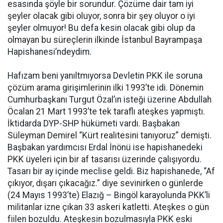
esasında şöyle bir sorundur. Çözüme dair tam iyi
şeyler olacak gibi oluyor, sonra bir şey oluyor o iyi
şeyler olmuyor! Bu defa kesin olacak gibi olup da
olmayan bu süreçlerin ilkinde İstanbul Bayrampaşa
Hapishanesi’ndeydim.
Hafızam beni yanıltmıyorsa Devletin PKK ile soruna
çözüm arama girişimlerinin ilki 1993’te idi. Dönemin
Cumhurbaşkanı Turgut Özal’ın isteği üzerine Abdullah
Öcalan 21 Mart 1993’te tek taraflı ateşkes yapmıştı.
İktidarda DYP-SHP hükümeti vardı. Başbakan
Süleyman Demirel “Kürt realitesini tanıyoruz” demişti.
Başbakan yardımcısı Erdal İnönü ise hapishanedeki
PKK üyeleri için bir af tasarısı üzerinde çalışıyordu.
Tasarı bir ay içinde meclise geldi. Biz hapishanede, “Af
çıkıyor, dışarı çıkacağız.” diye sevinirken o günlerde
(24 Mayıs 1993’te) Elazığ – Bingöl karayolunda PKK’li
militanlar izne çıkan 33 askeri katletti. Ateşkes o gün
fiilen bozuldu. Ateşkesin bozulmasıyla PKK eski