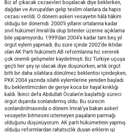
Biz af çıkacak cezaevleri boşalacak diye beklerken,
dağdan ve Avrupa’dan gelip teslim olanlara da hapis
cezası verildi. O dönem askeri vesayetin hâlâ hâkim
olduğu bir dönemdi. 2000’li yılların ortalarına kadar
sivil hükümet İmralı’da olup bitenler üzerine açıklama
bile yapamıyordu. 1999’dan 2004’e kadar tam beş yıl
örgüt eylem yapmadı. Bu süre içinde 2002’de iktidar
olan AK Parti hükümeti AB reformlarına hız vererek
çok önemli gelişmeler kaydetmişti. Biz Türkiye uçuşa
geçti her şey iyi olacak diye düşünürken, artık örgüt
bitti bir daha silahlara dönülmez beklentisi içindeyken,
PKK 2004 yazında silahlı eylemlerine yeniden başladı.
Bu beklentimizden de geriye koca bir hayal kırıklığı
kaldı. İkinci defa Abdullah Öcalan’ın başlattığı süreci
örgüt dışarıda sonlandırmış oldu. Bu sürecin
sonlandırılmasında o dönem İmralı’ya bakan askerî
vesayetin bitmesini istemeyen paşaların parmağı
olduğunu düşünüyorum. AK parti hükümetinin yapmış
olduğu reformlardan rahatsızlık duyan erklerin işi