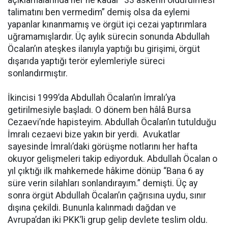
talimatını ben vermedim” demiş olsa da eylemi
yapanlar kınanmamış ve örgüt içi cezai yaptırımlara
uğramamışlardır. Üç aylık sürecin sonunda Abdullah
Öcalan’ın ateşkes ilanıyla yaptığı bu girişimi, örgüt
dışarıda yaptığı terör eylemleriyle süreci
sonlandırmıştır.
İkincisi 1999’da Abdullah Öcalan’ın İmralı’ya
getirilmesiyle başladı. O dönem ben hâlâ Bursa
Cezaevi’nde hapisteyim. Abdullah Öcalan’ın tutulduğu
İmralı cezaevi bize yakın bir yerdi. Avukatlar
sayesinde İmralı’daki görüşme notlarını her hafta
okuyor gelişmeleri takip ediyorduk. Abdullah Öcalan o
yıl çıktığı ilk mahkemede hâkime dönüp “Bana 6 ay
süre verin silahları sonlandırayım.” demişti. Üç ay
sonra örgüt Abdullah Öcalan’ın çağrısına uydu, sınır
dışına çekildi. Bununla kalınmadı dağdan ve
Avrupa’dan iki PKK’li grup gelip devlete teslim oldu.