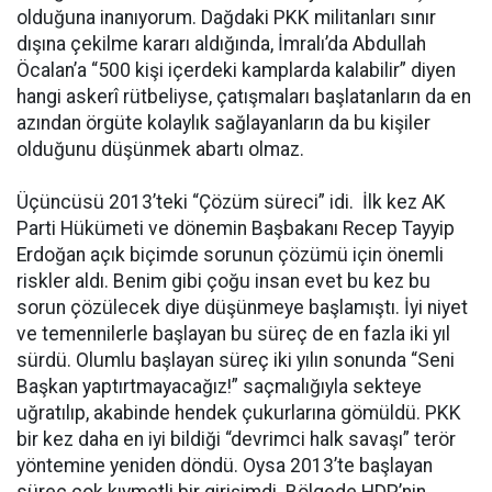
olduğuna inanıyorum. Dağdaki PKK militanları sınır
dışına çekilme kararı aldığında, İmralı’da Abdullah
Öcalan’a “500 kişi içerdeki kamplarda kalabilir” diyen
hangi askerî rütbeliyse, çatışmaları başlatanların da en
azından örgüte kolaylık sağlayanların da bu kişiler
olduğunu düşünmek abartı olmaz.
Üçüncüsü 2013’teki “Çözüm süreci” idi. İlk kez AK
Parti Hükümeti ve dönemin Başbakanı Recep Tayyip
Erdoğan açık biçimde sorunun çözümü için önemli
riskler aldı. Benim gibi çoğu insan evet bu kez bu
sorun çözülecek diye düşünmeye başlamıştı. İyi niyet
ve temennilerle başlayan bu süreç de en fazla iki yıl
sürdü. Olumlu başlayan süreç iki yılın sonunda “Seni
Başkan yaptırtmayacağız!” saçmalığıyla sekteye
uğratılıp, akabinde hendek çukurlarına gömüldü. PKK
bir kez daha en iyi bildiği “devrimci halk savaşı” terör
yöntemine yeniden döndü. Oysa 2013’te başlayan
süreç çok kıymetli bir girişimdi. Bölgede HDP’nin