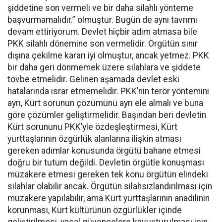
şiddetine son vermeli ve bir daha silahlı yönteme
başvurmamalıdır.” olmuştur. Bugün de aynı tavrımı
devam ettiriyorum. Devlet hiçbir adım atmasa bile
PKK silahlı dönemine son vermelidir. Örgütün sınır
dışına çekilme kararı iyi olmuştur, ancak yetmez. PKK
bir daha geri dönmemek üzere silahlara ve şiddete
tövbe etmelidir. Gelinen aşamada devlet eski
hatalarında ısrar etmemelidir. PKK’nin terör yöntemini
ayrı, Kürt sorunun çözümünü ayrı ele almalı ve buna
göre çözümler geliştirmelidir. Başından beri devletin
Kürt sorununu PKK’yle özdeşleştirmesi, Kürt
yurttaşlarının özgürlük alanlarına ilişkin atması
gereken adımlar konusunda örgütü bahane etmesi
doğru bir tutum değildi. Devletin örgütle konuşması
müzakere etmesi gereken tek konu örgütün elindeki
silahlar olabilir ancak. Örgütün silahsızlandırılması için
müzakere yapılabilir, ama Kürt yurttaşlarının anadilinin
korunması, Kürt kültürünün özgürlükler içinde
geliştirilmesi, yasal güvencelere kavuşturulması için