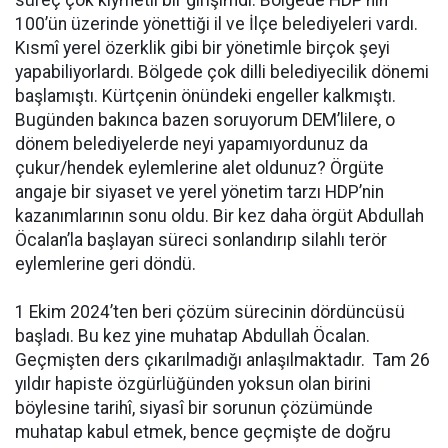
100’ün üzerinde yönettiği il ve İlçe belediyeleri vardı.
Kısmî yerel özerklik gibi bir yönetimle birçok şeyi
yapabiliyorlardı. Bölgede çok dilli belediyecilik dönemi
başlamıştı. Kürtçenin önündeki engeller kalkmıştı.
Bugünden bakınca bazen soruyorum DEM’lilere, o
dönem belediyelerde neyi yapamıyordunuz da
çukur/hendek eylemlerine alet oldunuz? Örgüte
angaje bir siyaset ve yerel yönetim tarzı HDP’nin
kazanımlarının sonu oldu. Bir kez daha örgüt Abdullah
Öcalan’la başlayan süreci sonlandırıp silahlı terör
eylemlerine geri döndü.
1 Ekim 2024’ten beri çözüm sürecinin dördüncüsü
başladı. Bu kez yine muhatap Abdullah Öcalan.
Geçmişten ders çıkarılmadığı anlaşılmaktadır. Tam 26
yıldır hapiste özgürlüğünden yoksun olan birini
böylesine tarihî, siyasî bir sorunun çözümünde
muhatap kabul etmek, bence geçmişte de doğru