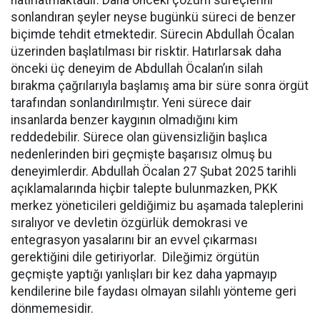
sonlandıran şeyler neyse bugünkü süreci de benzer
biçimde tehdit etmektedir. Sürecin Abdullah Öcalan
üzerinden başlatılması bir risktir. Hatırlarsak daha
önceki üç deneyim de Abdullah Öcalan’ın silah
bırakma çağrılarıyla başlamış ama bir süre sonra örgüt
tarafından sonlandırılmıştır. Yeni sürece dair
insanlarda benzer kaygının olmadığını kim
reddedebilir. Sürece olan güvensizliğin başlıca
nedenlerinden biri geçmişte başarısız olmuş bu
deneyimlerdir. Abdullah Öcalan 27 Şubat 2025 tarihli
açıklamalarında hiçbir talepte bulunmazken, PKK
merkez yöneticileri geldiğimiz bu aşamada taleplerini
sıralıyor ve devletin özgürlük demokrasi ve
entegrasyon yasalarını bir an evvel çıkarması
gerektiğini dile getiriyorlar. Dileğimiz örgütün
geçmişte yaptığı yanlışları bir kez daha yapmayıp
kendilerine bile faydası olmayan silahlı yönteme geri
dönmemesidir.