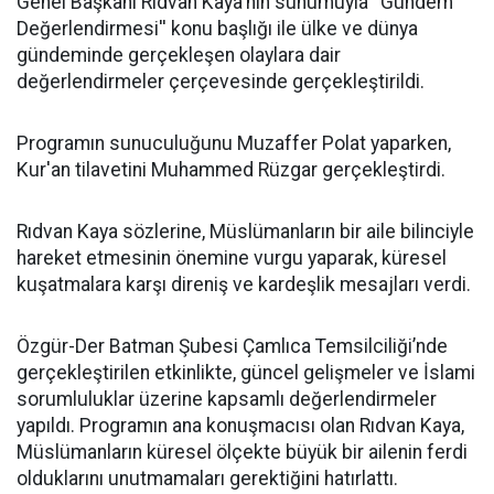
Genel Başkanı Rıdvan Kaya'nın sunumuyla ''Gündem
Değerlendirmesi'' konu başlığı ile ülke ve dünya
gündeminde gerçekleşen olaylara dair
değerlendirmeler çerçevesinde gerçekleştirildi.
Programın sunuculuğunu Muzaffer Polat yaparken,
Kur'an tilavetini Muhammed Rüzgar gerçekleştirdi.
Rıdvan Kaya sözlerine, Müslümanların bir aile bilinciyle
hareket etmesinin önemine vurgu yaparak, küresel
kuşatmalara karşı direniş ve kardeşlik mesajları verdi.
Özgür-Der Batman Şubesi Çamlıca Temsilciliği’nde
gerçekleştirilen etkinlikte, güncel gelişmeler ve İslami
sorumluluklar üzerine kapsamlı değerlendirmeler
yapıldı. Programın ana konuşmacısı olan Rıdvan Kaya,
Müslümanların küresel ölçekte büyük bir ailenin ferdi
olduklarını unutmamaları gerektiğini hatırlattı.