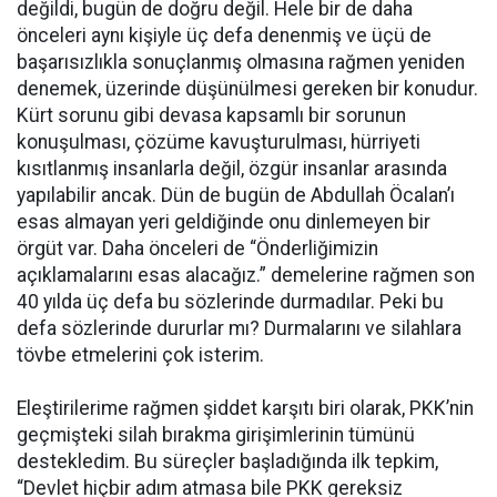
değildi, bugün de doğru değil. Hele bir de daha
önceleri aynı kişiyle üç defa denenmiş ve üçü de
başarısızlıkla sonuçlanmış olmasına rağmen yeniden
denemek, üzerinde düşünülmesi gereken bir konudur.
Kürt sorunu gibi devasa kapsamlı bir sorunun
konuşulması, çözüme kavuşturulması, hürriyeti
kısıtlanmış insanlarla değil, özgür insanlar arasında
yapılabilir ancak. Dün de bugün de Abdullah Öcalan’ı
esas almayan yeri geldiğinde onu dinlemeyen bir
örgüt var. Daha önceleri de “Önderliğimizin
açıklamalarını esas alacağız.” demelerine rağmen son
40 yılda üç defa bu sözlerinde durmadılar. Peki bu
defa sözlerinde dururlar mı? Durmalarını ve silahlara
tövbe etmelerini çok isterim.
Eleştirilerime rağmen şiddet karşıtı biri olarak, PKK’nin
geçmişteki silah bırakma girişimlerinin tümünü
destekledim. Bu süreçler başladığında ilk tepkim,
“Devlet hiçbir adım atmasa bile PKK gereksiz