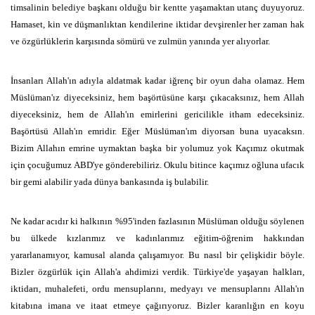
timsalinin belediye başkanı olduğu bir kentte yaşamaktan utanç duyuyoruz.
Hamaset, kin ve düşmanlıktan kendilerine iktidar devşirenler her zaman hak
ve özgürlüklerin karşısında sömürü ve zulmün yanında yer alıyorlar.
İnsanları Allah'ın adıyla aldatmak kadar iğrenç bir oyun daha olamaz. Hem
Müslüman'ız diyeceksiniz, hem başörtüsüne karşı çıkacaksınız, hem Allah
diyeceksiniz, hem de Allah'ın emirlerini gericilikle itham edeceksiniz.
Başörtüsü Allah'ın emridir. Eğer Müslüman'ım diyorsan buna uyacaksın.
Bizim Allahın emrine uymaktan başka bir yolumuz yok Kaçımız okutmak
için çocuğumuz ABD'ye gönderebiliriz. Okulu bitince kaçımız oğluna ufacık
bir gemi alabilir yada dünya bankasında iş bulabilir.
Ne kadar acıdır ki halkının %95'inden fazlasının Müslüman olduğu söylenen
bu ülkede kızlarımız ve kadınlarımız eğitim-öğrenim hakkından
yararlanamıyor, kamusal alanda çalışamıyor. Bu nasıl bir çelişkidir böyle.
Bizler özgürlük için Allah'a ahdimizi verdik. Türkiye'de yaşayan halkları,
iktidarı, muhalefeti, ordu mensuplarını, medyayı ve mensuplarını Allah'ın
kitabına imana ve itaat etmeye çağırıyoruz. Bizler karanlığın en koyu