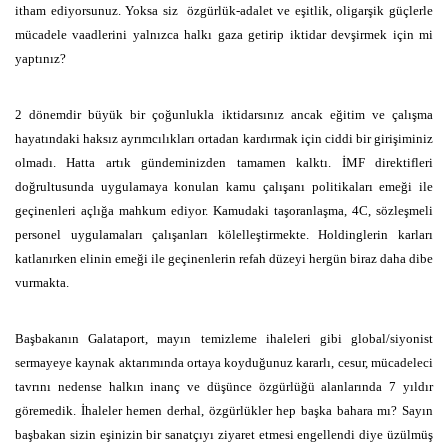
itham ediyorsunuz. Yoksa siz
özgürlük-adalet ve eşitlik, oligarşik güçlerle
mücadele vaadlerini yalnızca halkı gaza getirip iktidar devşirmek için mi
yaptınız?
2 dönemdir büyük bir çoğunlukla iktidarsınız ancak eğitim ve çalışma
hayatındaki haksız ayrımcılıkları ortadan kardırmak için ciddi bir girişiminiz
olmadı. Hatta artık gündeminizden tamamen kalktı. İMF direktifleri
doğrultusunda uygulamaya konulan kamu çalışanı politikaları emeği ile
geçinenleri açlığa mahkum ediyor. Kamudaki taşoranlaşma, 4C, sözleşmeli
personel uygulamaları çalışanları kölelleştirmekte. Holdinglerin karları
katlanırken elinin emeği ile geçinenlerin refah düzeyi hergün biraz daha dibe
vurmakta.
Başbakanın Galataport, mayın temizleme ihaleleri gibi global/siyonist
sermayeye kaynak aktarımında ortaya koyduğunuz kararlı, cesur, mücadeleci
tavrını nedense halkın inanç ve düşünce özgürlüğü alanlarında 7 yıldır
göremedik. İhaleler hemen derhal, özgürlükler hep başka bahara mı? Sayın
başbakan sizin eşinizin bir sanatçıyı ziyaret etmesi engellendi diye üzülmüş