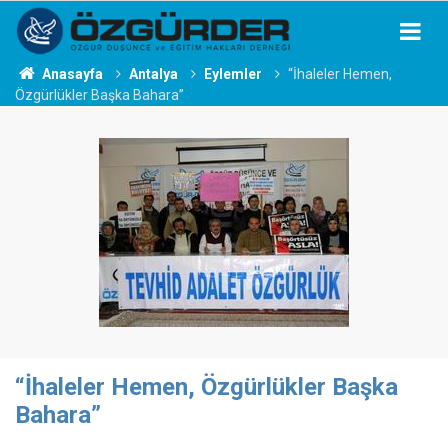
Anasayfa
Antalya
Eylemler
“İhaleler Hemen,
Özgürlükler Başka Bahara”
“İhaleler Hemen, Özgürlükler Başka
Bahara”