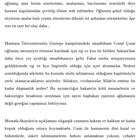
ağlamış, ama bizim ninelerimiz, analarımız, bacılarımız tesettürlü diye
hastane kapılarından çevrilip ölüme terk edilmekte. Oğlunun şehid olduğu
söylenen analar hala yemin törenlerini dikenli tel ardından izlemekteler. İşte
size en taze bir olay daha ;
Marmara Üniversitesinin Göztepe kampüsündeki misafirhane Cemil Çınar
oğlunun mezuniyet törenine katılmak için eşi ve kızı ile birlikte Ankara'dan
daha önce yer ayırttığı misafirhaneye gelir. Fakat otelin resepsiyonuna
geldiklerinde eşi ve kızı başörtülü olduğu için içeri alınmazlar. Nedeni
sorulduğunda rektörün bu konuda sözlü talimatının olduğunu başörtüsüyle
otele alamayacaklarını söylerler. Ahlaksız, vicdansızlar Allah'ın emrine bu
kadar düşmanlık neden? Bu ayrımcılığın hakaretin kötü muamelenin ve
haksızlığın hesabının sorulması için sayın başbakan eşinizin ağlamasını
değil gereğini yapmanızı bekliyoruz.
Mustafa Akaydın'ın açıklaması oligarşik cuntanın haktan ve halktan ne kadar
kopuk olduğunu ortaya koymaktadır. Cami ile hastanenin dini kural ve
hükümlerle, askeri talimnamelerin farkını anlamaktan yoksun, cehalet