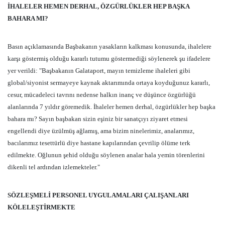
İHALELER HEMEN DERHAL, ÖZGÜRLÜKLER HEP BAŞKA
BAHARA MI?
Basın açıklamasında Başbakanın yasakların kalkması konusunda, ihalelere
karşı göstermiş olduğu kararlı tutumu göstermediği söylenerek şu ifadelere
yer verildi: "Başbakanın Galataport, mayın temizleme ihaleleri gibi
global/siyonist sermayeye kaynak aktarımında ortaya koyduğunuz kararlı,
cesur, mücadeleci tavrını nedense halkın inanç ve düşünce özgürlüğü
alanlarında 7 yıldır göremedik. İhaleler hemen derhal, özgürlükler hep başka
bahara mı? Sayın başbakan sizin eşiniz bir sanatçıyı ziyaret etmesi
engellendi diye üzülmüş ağlamış, ama bizim ninelerimiz, analarımız,
bacılarımız tesettürlü diye hastane kapılarından çevrilip ölüme terk
edilmekte. Oğlunun şehid olduğu söylenen analar hala yemin törenlerini
dikenli tel ardından izlemekteler."
SÖZLEŞMELİ PERSONEL UYGULAMALARI ÇALIŞANLARI
KÖLELEŞTİRMEKTE