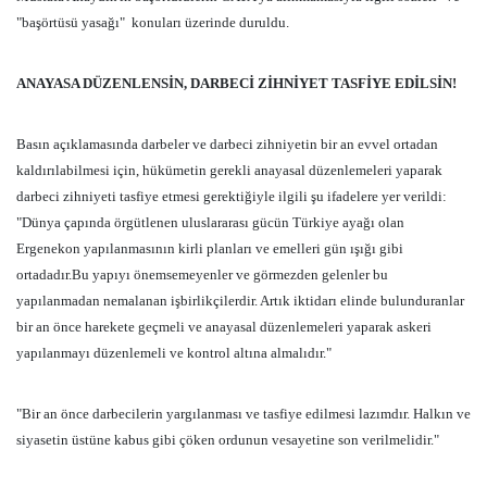
"başörtüsü yasağı"
konuları üzerinde duruldu.
ANAYASA DÜZENLENSİN, DARBECİ ZİHNİYET TASFİYE EDİLSİN!
Basın açıklamasında darbeler ve darbeci zihniyetin bir an evvel ortadan
kaldırılabilmesi için, hükümetin gerekli anayasal düzenlemeleri yaparak
darbeci zihniyeti tasfiye etmesi gerektiğiyle ilgili şu ifadelere yer verildi:
"Dünya çapında örgütlenen uluslararası gücün Türkiye ayağı olan
Ergenekon yapılanmasının kirli planları ve emelleri gün ışığı gibi
ortadadır.Bu yapıyı önemsemeyenler ve görmezden gelenler bu
yapılanmadan nemalanan işbirlikçilerdir. Artık iktidarı elinde bulunduranlar
bir an önce harekete geçmeli ve anayasal düzenlemeleri yaparak askeri
yapılanmayı düzenlemeli ve kontrol altına almalıdır."
"Bir an önce darbecilerin yargılanması ve tasfiye edilmesi lazımdır. Halkın ve
siyasetin üstüne kabus gibi çöken ordunun vesayetine son verilmelidir."