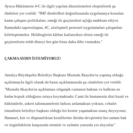
Ayrıca Hükümetin 4-C ile ilgili yapılan düzenlemeleri eleştirilerek şu
ifadelere yer verildi: "IMF direktifleri doğrultusunda uygulamaya konulan
kamu çalışanı politikaları, emeği ile geçinenleri açlığa mahkum ediyor.
Kamudaki taşeronlaşma, 4C, sözleşmeli personel uygulamaları çalışanları
köleleştirmekte. Holdinglerin kârları katlanırken elinin emeği ile
geçinenlerin refah düzeyi her gün biraz daha dibe vurmakta."
ÇAKMA AYDIN İSTEMİYORUZ!
Antalya Büyükşehir Belediye Başkanı Mustafa Akaydın'ın yapmış olduğu
açıklamayla ilgili olarak da basın açıklamasında şu cümlelere yer verildi:
"Mustafa Akaydın'ın açıklaması oligarşik cuntanın haktan ve halktan ne
kadar kopuk olduğunu ortaya koymaktadır. Cami ile hastanenin dini kural ve
hükümlerle, askeri talimnamelerin farkını anlamaktan yoksun, cehalet
timsalinin belediye başkanı olduğu bir kentte yaşamaktan utanç duyuyoruz.
Hamaset, kin ve düşmanlıktan kendilerine iktidar devşirenler her zaman hak
ve özgürlüklerin karşısında sömürü ve zulmün yanında yer alıyorlar."