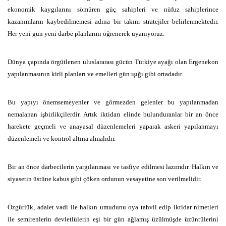
ekonomik kaygılarını sömüren güç sahipleri ve nüfuz sahiplerince
kazanımların kaybedilmemesi adına bir takım stratejiler belirlenmektedir.
Her yeni gün yeni darbe planlarını öğrenerek uyanıyoruz.
Dünya çapında örgütlenen uluslararası gücün Türkiye ayağı olan Ergenekon
yapılanmasının kirli planları ve emelleri gün ışığı gibi ortadadır.
Bu yapıyı önemsemeyenler ve görmezden gelenler bu yapılanmadan
nemalanan işbirlikçilerdir. Artık iktidarı elinde bulunduranlar bir an önce
harekete geçmeli ve anayasal düzenlemeleri yaparak askeri yapılanmayı
düzenlemeli ve kontrol altına almalıdır.
Bir an önce darbecilerin yargılanması ve tasfiye edilmesi lazımdır. Halkın ve
siyasetin üstüne kabus gibi çöken ordunun vesayetine son verilmelidir.
Özgürlük, adalet vadi ile halkın umudunu oya tahvil edip iktidar nimetleri
ile semirenlerin devletlülerin eşi bir gün ağlamış üzülmüşde üzüntülerini