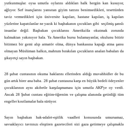
yutkunmuşlar. oysa umutla oylarını aldıkları halk hergün kan kusuyor,
ağlıyor. Sırf inançlarını yansıtan giyim tarzını benimsedikleri, tesettürden
taviz vermedikleri için üniversite kapıları, hastane kapıları, iş kapıları
yüzlerine kapatılanlar ne yazık ki başbakanın çocukları gibi
seçilmiş şanslı
insanlar değil. Başbakan çocuklarını Amerika'da okutmak zorunda
kalmaktan yakınıyor hala. Ya Amerika bursu bulamayanlar, okulunu bitirir
bitirmez bir gemi alıp armatör olma, dünya bankasına kapağı atma şansı
olmayan Müslüman halkın, mahrum bırakılan çocukların anaları babaları da
şikayetçi sayın başbakan.
28 şubat cuntasının okuma haklarını ellerinden aldığı muvahhidler de bu
gün artık birer ana baba.
28 şubat cuntasına karşı en büyük bedeli ödeyenler
çocuklarının aynı akıbetle karşılaşmaması için umutla AKP'ye oy verdi.
Ancak 28 Şubat cuntası eğitim-öğrenim ve çalışma alanında getirdiği tüm
engeller kısıtlamalar hala sürüyor.
Sayın başbakan hak-adalet-eşitlik vaadleri konusunda umursamaz,
savsaklayıcı tavrınızı eleştiren gazetecileri sizi gaza getirmeye çalışmakla