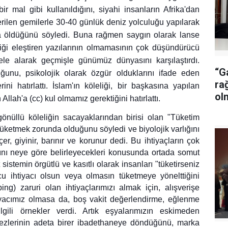
ir mal gibi kullanıldığını, siyahi insanların Afrika'dan
verilen gemilerle 30-40 günlük deniz yolculuğu yapılarak
da öldüğünü söyledi. Buna rağmen saygın olarak lanse
eliği eleştiren yazılarının olmamasının çok düşündürücü
le alarak geçmişle günümüz dünyasını karşılaştırdı.
“G
unu, psikolojik olarak özgür olduklarını ifade eden
ra
rini hatırlattı. İslam'ın köleliği, bir başkasına yapılan
ol
Allah'a (cc) kul olmamız gerektiğini hatırlattı.
nüllü köleliğin sacayaklarından birisi olan "Tüketim
tüketmek zorunda olduğunu söyledi ve biyolojik varlığını
er, giyinir, barınır ve korunur dedi. Bu ihtiyaçların çok
rını neye göre belirleyecekleri konusunda ortada somut
 sistemin örgütlü ve kasıtlı olarak insanları "tüketirseniz
cu ihtiyacı olsun veya olmasın tüketmeye yönelttiğini
ing) zaruri olan ihtiyaçlarımızı almak için, alışverişe
iyacımız olmasa da, boş vakit değerlendirme, eğlenme
ilgili örnekler verdi. Artık eşyalarımızın eskimeden
rkezlerinin adeta birer ibadethaneye döndüğünü, marka