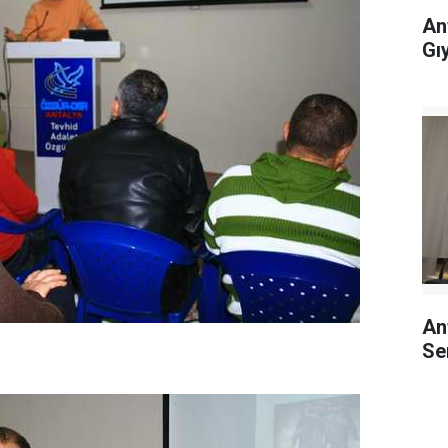
An
Gı
An
Se