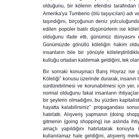
olduğunu, bir kölenin efendisi tarafından b
Amerika'ya Tumberio (ölü taşıyıcıları) adı 
taşındığını, birçoğunun deniz yolculuğun
edilen popüler batılı düşünürlerin ise köl
olduğunu ifade etti, günümüz dünyasını e
Günümüzde gönüllü köleliğin hakim olduğ
insanların bile bir yönüyle köleleştirildikle
kulluğu ortadan kaldırmak geldiğini, tek olan 
Bir sonraki konuşmacı Barış Hoyraz ise gö
Köleliği" konusu üzerinde durarak, insanın 
sürdürebilmesi ve korunabilmesi için yer, iç
normal olduğunu fakat insanların ihtiyaçla
bir şeylerin olmadığını, bu yüzden kapitalist
hayatta kalabilirsiniz" propagandası sonu
hatırlattı. Alışveriş yapmanın (doing shopp
gitmenin (going shopping) ise aslında iht
amaçlı yapıldığını hatırlatarak konuyla 
kullanılamaz hale geldiğini, alışveriş me