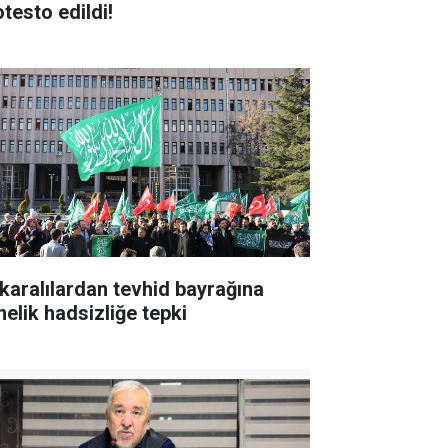
otesto edildi!
karalılardan tevhid bayrağına
nelik hadsizliğe tepki