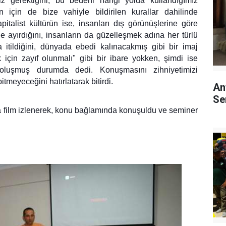
z gerektiğini, bu bedeni hangi yolda kullandığımız
için de bize vahiyle bildirilen kurallar dahilinde
pitalist kültürün ise, insanları dış görünüşlerine göre
ne ayırdığını, insanların da güzelleşmek adına her türlü
a itildiğini, dünyada ebedi kalınacakmış gibi bir imaj
k için zayıf olunmalı" gibi bir ibare yokken, şimdi ise
l oluşmuş durumda dedi. Konuşmasını zihniyetimizi
tmeyeceğini hatırlatarak bitirdi.
An
Se
a film izlenerek, konu bağlamında konuşuldu ve seminer