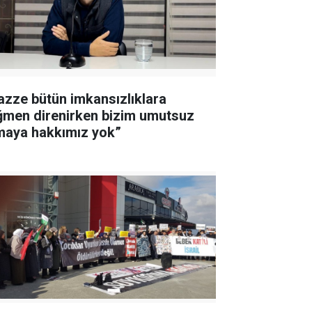
azze bütün imkansızlıklara
ğmen direnirken bizim umutsuz
maya hakkımız yok”