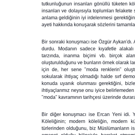
tutkunluğunun insanları gönüllü tüketen kölel
insanları ve dolayısıyla toplumları felakete 
anlama geldiğinin iyi irdelenmesi gerektiğini
ayeti hakkında konuşarak sözlerini tamamla
Bir sonraki konuşmacı ise Özgür Aykan'dı.
durdu. Modanın sadece kıyafetle alakalı
tarzında, inanma biçimi vb. birçok aland
oluşturulduğunu ve bunların örnek olarak la
için de, her sene "moda renklerin" oluşt
sokularak ihtiyaç olmadığı halde sırf demo
konuda uyanık olunması gerektiğini, bizle
ihtiyaçlarımız neyse onu iyice belirlemeden
"moda" kavramının tarihçesi üzerinde durara
Bir diğer konuşmacı ise Ercan Yeni idi. 
Köleliğinin; modern köleliğin, modern kül
türlerinden olduğunu, biz Müslümanların ise