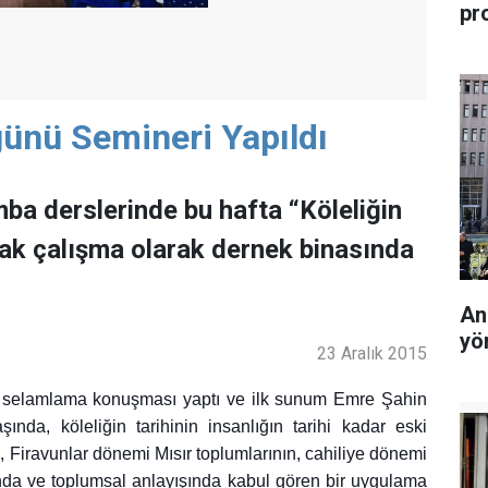
pr
günü Semineri Yapıldı
ba derslerinde bu hafta “Köleliğin
ak çalışma olarak dernek binasında
An
yö
23 Aralık 2015
i selamlama konuşması yaptı ve ilk sunum Emre Şahin
da, köleliğin tarihinin insanlığın tarihi kadar eski
 Firavunlar dönemi Mısır toplumlarının, cahiliye dönemi
ında ve toplumsal anlayışında kabul gören bir uygulama