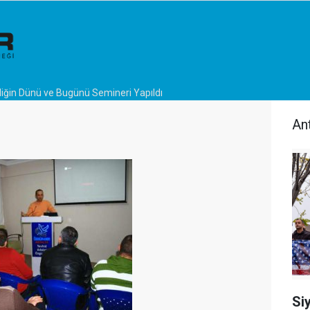
liğin Dünü ve Bugünü Semineri Yapıldı
An
Si