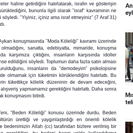
er haline getirdiğini hatırlatarak, israfın ve gösterişin
An
sürüklediğini, bununla ilgili olarak "israf" kavramının ne
ey
 söyledi. "Yiyiniz, içiniz ama israf etmeyiniz" (7 Araf 31)
dı.
 Aykan konuşmasında "Moda Köleliği" kavramı üzerinde
 olmadığını, sanatta, edebiyatta, mimaride, konuşma
a karşımıza çıktığını, insanların karşısında idoller
nse edildiğini söyledi. Toplumun daha fazla satın alması
urulduğunu, insanların da "demodeyim" psikolojisine
de olmamak için tüketimin körüklendiğini hatırlattı. Bu
rin tükettikçe kölelik düzeninin de devam edeceğini,
 alışveriş yapmamamız gerektiğini hatırlattı. Daha sonra
Mı
k konuşmasını bitirdi.
tel
Yeni, "Beden Köleliği" konusu üzerinde durdu. Beden
türün ürettiği ve yaygınlaştırdığı en önemli kölelik
 bedenimizin Allah (cc) tarafından bizlere verilmiş bir