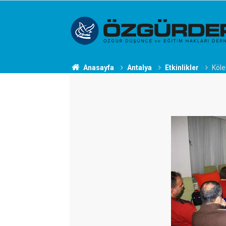
Anasayfa
Antalya
Etkinlikler
Köle