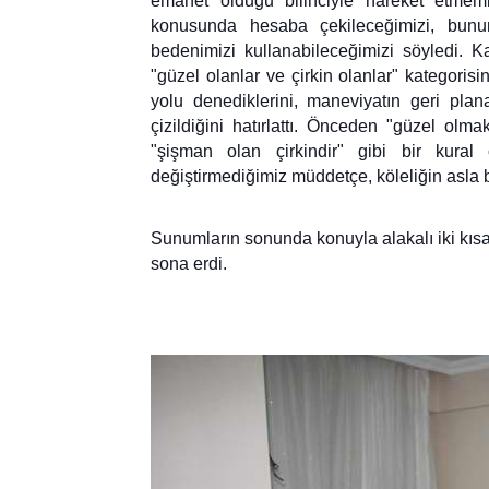
emanet olduğu bilinciyle hareket etmemi
konusunda hesaba çekileceğimizi, bunun 
bedenimizi kullanabileceğimizi söyledi. Ka
"güzel olanlar ve çirkin olanlar" kategorisi
yolu denediklerini, maneviyatın geri plan
çizildiğini hatırlattı. Önceden "güzel olma
"şişman olan çirkindir" gibi bir kura
değiştirmediğimiz müddetçe, köleliğin asla bi
Sunumların sonunda konuyla alakalı iki kıs
sona erdi.