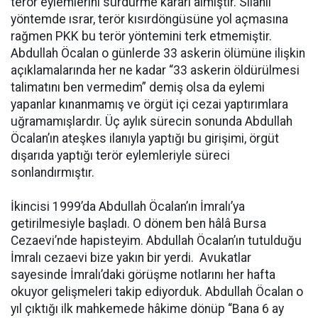
terör eylemlerini sürdürme kararı almıştır. Silahlı
yöntemde ısrar, terör kısırdöngüsüne yol açmasına
rağmen PKK bu terör yöntemini terk etmemiştir.
Abdullah Öcalan o günlerde 33 askerin ölümüne ilişkin
açıklamalarında her ne kadar “33 askerin öldürülmesi
talimatını ben vermedim” demiş olsa da eylemi
yapanlar kınanmamış ve örgüt içi cezai yaptırımlara
uğramamışlardır. Üç aylık sürecin sonunda Abdullah
Öcalan’ın ateşkes ilanıyla yaptığı bu girişimi, örgüt
dışarıda yaptığı terör eylemleriyle süreci
sonlandırmıştır.
İkincisi 1999’da Abdullah Öcalan’ın İmralı’ya
getirilmesiyle başladı. O dönem ben hâlâ Bursa
Cezaevi’nde hapisteyim. Abdullah Öcalan’ın tutulduğu
İmralı cezaevi bize yakın bir yerdi. Avukatlar
sayesinde İmralı’daki görüşme notlarını her hafta
okuyor gelişmeleri takip ediyorduk. Abdullah Öcalan o
yıl çıktığı ilk mahkemede hâkime dönüp “Bana 6 ay