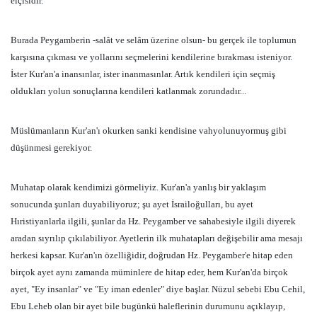
elçisidir.
Burada Peygamberin -salât ve selâm üzerine olsun- bu gerçek ile toplumun
karşısına çıkması ve yollarını seçmelerini kendilerine bırakması isteniyor.
İster Kur'an'a inansınlar, ister inanmasınlar. Artık kendileri için seçmiş
oldukları yolun sonuçlarına kendileri katlanmak zorundadır...
Müslümanların Kur'an'ı okurken sanki kendisine vahyolunuyormuş gibi
düşünmesi gerekiyor.
Muhatap olarak kendimizi görmeliyiz. Kur'an'a yanlış bir yaklaşım
sonucunda şunları duyabiliyoruz; şu ayet İsrailoğulları, bu ayet
Hıristiyanlarla ilgili, şunlar da Hz. Peygamber ve sahabesiyle ilgili diyerek
aradan sıyrılıp çıkılabiliyor. Ayetlerin ilk muhatapları değişebilir ama mesajı
herkesi kapsar. Kur'an'ın özelliğidir, doğrudan Hz. Peygamber'e hitap eden
birçok ayet aynı zamanda müminlere de hitap eder, hem Kur'an'da birçok
ayet, "Ey insanlar" ve "Ey iman edenler" diye başlar. Nüzul sebebi Ebu Cehil,
Ebu Leheb olan bir ayet bile bugünkü haleflerinin durumunu açıklayıp,