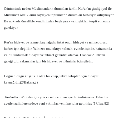
Günümüzde neden Müslümanların durumları farklı. Kur'an'ın çizdiği yol ile
Müslüman olduklarını söyleyen toplumların durumları birbiriyle örtüşmüyor.
Bu noktada öncelikle kendimizden başlayarak yanlışlıkları tespit etmemiz
gerekiyor.
Kur'an hidayet ve rahmet kaynağıdır, fakat onun hidayet ve rahmet oluşu
herkes için değildir. Yalnızca onu okuyor olmak, evinde, işinde, hafızasında
vs. bulundurmak hidayet ve rahmet garantisi olamaz. O ancak Allah'tan
gereği gibi sakınanlar için bir hidayet ve müminler için şifadır.
Doğru olduğu kuşkusuz olan bu kitap, takva sahipleri için hidayet
kaynağıdır.(2/Bakara,2)
Kur'an'da mü'minler için şifa ve rahmet olan ayetler indiriyoruz. Fakat bu
ayetler zalimlere sadece yeni yıkımlar, yeni kayıplar getirirler. (17/İsra,82)