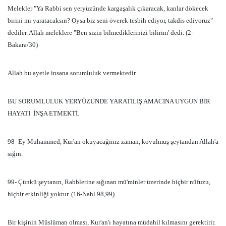
Melekler "Ya Rabbi sen yeryüzünde kargaşalık çıkaracak, kanlar dökecek
birini mi yaratacaksın? Oysa biz seni överek tesbih ediyor, takdis ediyoruz"
dediler. Allah meleklere "Ben sizin bilmediklerinizi bilirim' dedi. (2-
Bakara/30)
Allah bu ayetle insana sorumluluk vermektedir.
BU SORUMLULUK YERYÜZÜNDE YARATILIŞ AMACINA UYGUN BİR
HAYATI
İNŞA ETMEKTİ.
98- Ey Muhammed, Kur'an okuyacağınız zaman, kovulmuş şeytandan Allah'a
sığın.
99- Çünkü şeytanın, Rabblerine sığınan mü'minler üzerinde hiçbir nüfuzu,
hiçbir etkinliği yoktur. (16-Nahl 98,99)
Bir kişinin Müslüman olması, Kur'an'ı hayatına müdahil kılmasını gerektirir.