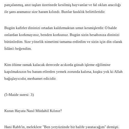
parçalanmış, anıt taşları üzerinede kesilmiş hayvanlar ve fal okları aracılığı
ile şans aramanız size haram kılındı. Bunlar fasıklık belirtileridir.
Bugün kafirler dininizi ortadan kaldırmaktan umut kesmişlerdir. O halde
onlardan korkmayınız, benden korkunuz. Bugün sizin hesabınıza dininizi
bütünledim. Size yönelik nimetimi tamama erdirdim ve sizin için din olarak
İslâm'ı beğendim.
Kim ölüme ramak kalacak derecede acıkırda günah işleme eğilimine
kapılmaksızın bu haram etlerden yemek zorunda kalırsa, kuşku yok ki Allah
bağışlayıcıdır, merhamet edicidir.
(5-Maide suresi: 3)
Kuran Hayata Nasıl Müdahil Kılınır?
Hani Rabb'in, meleklere "Ben yeryüzünde bir halife yaratacağım" demişti.