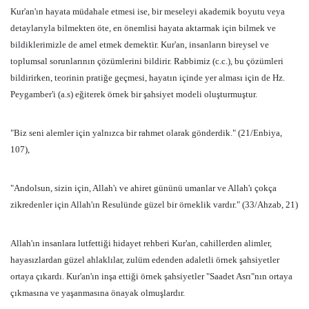
Kur'an'ın hayata müdahale etmesi ise, bir meseleyi akademik boyutu veya
detaylarıyla bilmekten öte, en önemlisi hayata aktarmak için bilmek ve
bildiklerimizle de amel etmek demektir. Kur'an, insanların bireysel ve
toplumsal sorunlarının çözümlerini bildirir. Rabbimiz (c.c.), bu çözümleri
bildirirken, teorinin pratiğe geçmesi, hayatın içinde yer alması için de Hz.
Peygamber'i (a.s) eğiterek örnek bir şahsiyet modeli oluşturmuştur.
"Biz seni alemler için yalnızca bir rahmet olarak gönderdik." (21/Enbiya,
107),
"Andolsun, sizin için, Allah'ı ve ahiret gününü umanlar ve Allah'ı çokça
zikredenler için Allah'ın Resulünde güzel bir örneklik vardır." (33/Ahzab, 21)
Allah'ın insanlara lutfettiği hidayet rehberi Kur'an, cahillerden alimler,
hayasızlardan güzel ahlaklılar, zulüm edenden adaletli örnek şahsiyetler
ortaya çıkardı. Kur'an'ın inşa ettiği örnek şahsiyetler "Saadet Asrı"nın ortaya
çıkmasına ve yaşanmasına önayak olmuşlardır.