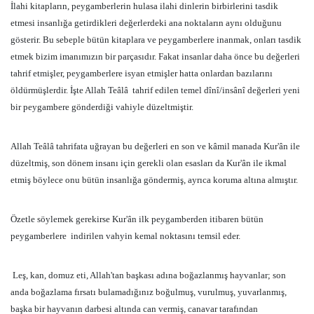
İlahi kitapların, peygamberlerin hulasa ilahi dinlerin birbirlerini tasdik
etmesi insanlığa getirdikleri değerlerdeki ana noktaların aynı olduğunu
gösterir. Bu sebeple bütün kitaplara ve peygamberlere inanmak, onları tasdik
etmek bizim imanımızın bir parçasıdır. Fakat insanlar daha önce bu değerleri
tahrif etmişler, peygamberlere isyan etmişler hatta onlardan bazılarını
öldürmüşlerdir. İşte Allah Teâlâ
tahrif edilen temel dînî/insânî değerleri yeni
bir peygambere gönderdiği vahiyle düzeltmiştir.
Allah Teâlâ tahrifata uğrayan bu değerleri en son ve kâmil manada Kur'ân ile
düzeltmiş, son dönem insanı için gerekli olan esasları da Kur'ân ile ikmal
etmiş böylece onu bütün insanlığa göndermiş, ayrıca koruma altına almıştır.
Özetle söylemek gerekirse Kur'ân ilk peygamberden itibaren bütün
peygamberlere
indirilen vahyin kemal noktasını temsil eder.
Leş, kan, domuz eti, Allah'tan başkası adına boğazlanmış hayvanlar; son
anda boğazlama fırsatı bulamadığınız boğulmuş, vurulmuş, yuvarlanmış,
başka bir hayvanın darbesi altında can vermiş, canavar tarafından