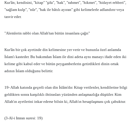
Kur'ân; kendisini, "kitap" "şifa", "hak", "rahmet", "hikmet", "hidayet rehberi",
"sağlam kulp", "nûr", "hak ile bâtılı ayıran" gibi kelimelerle adlandırır veya
tasvir eder.
"Alemlerin rabbi olan Allah'tan bütün insanlara çağrı"
Kur'ân bir çok ayetinde din kelimesine yer verir ve bununla özel anlamda
İslam'ı kasteder. Bu bakımdan İslam ile dini adeta aynı manayı ifade eden iki
kelime gibi kabul eder ve bütün peygamberlerin getirdikleri dinin ortak
adının İslam olduğunu belirtir.
19- Allah katında geçerli olan din İslâm'dır. Kitap verilenler, kendilerine bilgi
geldikten sonra karşılıklı ihtirasları yüzünden anlaşmazlığa düştüler. Kim
Allah'ın ayetlerini inkar ederse bilsin ki, Allah'ın hesaplaşması çok çabuktur.
(3-Al-i Imran suresi: 19)