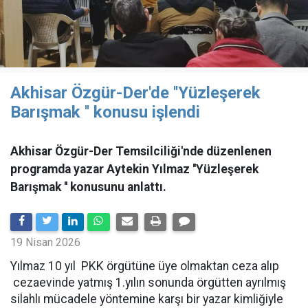
Akhisar Özgür-Der'de ''Yüzleşerek
Barışmak '' konusu işlendi
Akhisar Özgür-Der Temsilciliği'nde düzenlenen
programda yazar Aytekin Yılmaz ''Yüzleşerek
Barışmak '' konusunu anlattı.
19 Nisan 2026
Yılmaz 10 yıl PKK örgütüne üye olmaktan ceza alıp
cezaevinde yatmış 1.yılın sonunda örgütten ayrılmış
silahlı mücadele yöntemine karşı bir yazar kimliğiyle