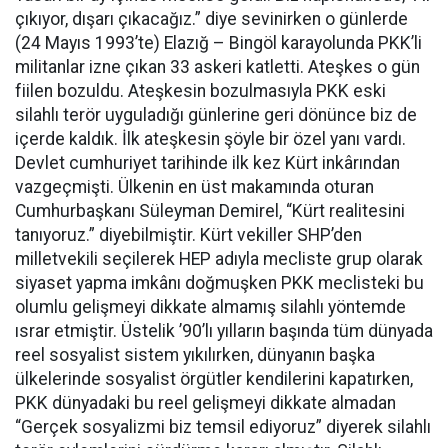
çıkıyor, dışarı çıkacağız.” diye sevinirken o günlerde
(24 Mayıs 1993’te) Elazığ – Bingöl karayolunda PKK’li
militanlar izne çıkan 33 askeri katletti. Ateşkes o gün
fiilen bozuldu. Ateşkesin bozulmasıyla PKK eski
silahlı terör uyguladığı günlerine geri dönünce biz de
içerde kaldık. İlk ateşkesin şöyle bir özel yanı vardı.
Devlet cumhuriyet tarihinde ilk kez Kürt inkârından
vazgeçmişti. Ülkenin en üst makamında oturan
Cumhurbaşkanı Süleyman Demirel, “Kürt realitesini
tanıyoruz.” diyebilmiştir. Kürt vekiller SHP’den
milletvekili seçilerek HEP adıyla mecliste grup olarak
siyaset yapma imkânı doğmuşken PKK meclisteki bu
olumlu gelişmeyi dikkate almamış silahlı yöntemde
ısrar etmiştir. Üstelik ’90’lı yılların başında tüm dünyada
reel sosyalist sistem yıkılırken, dünyanın başka
ülkelerinde sosyalist örgütler kendilerini kapatırken,
PKK dünyadaki bu reel gelişmeyi dikkate almadan
“Gerçek sosyalizmi biz temsil ediyoruz” diyerek silahlı