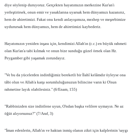
diye söylenip duruyoruz. Gerçekten hayatımızın merkezine Kur'an'ı
yerleştirirsek, onun emir ve yasaklarına uyarsak hem dünyamızı kazanırız,
hem de ahiretimizi. Fakat onu kendi anlayışımıza, mezhep ve meşrebimize
uydurursak hem dünyamızı, hem de ahiretimizi kaybederiz.
Hayatımızın yeniden inşası için, kendimizi Allah'ın (c.c.) en büyük rahmeti
olan Kur'an'a tabi kılmak ve onun bize sunduğu güzel örnek olan Hz.
Peygamber gibi yaşamak zorundayız.
"Ve bu da yücelerden indirdiğimiz bereketli bir İlahî kelâmdır öyleyse ona
tâbi olun ve Allah'a karşı sorumluluğunuzun bilincine varın ki O'nun
rahmetine layık olabilesiniz." (6/Enam, 155)
"Rabbinizden size indirilene uyun, O'ndan başka velilere uymayın. Ne az
öğüt alıyorsunuz?" (7/Araf, 3)
"İman edenlerin, Allah'ın ve haktan inmiş olanın zikri için kalplerinin 'saygı