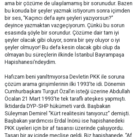
ama bir çözüme de ulaşılamamış bir sorunudur. Bazen
bu konuda bir şeyler yazmak istiyorum sonra içimden
bir ses, “Kaçıncı defa aynı şeyleri yazıyorsun?”
deyince yazmaktan vazgeçiyorum. Çünkü bu sorun
esasında şöyle bir sorundur. Çözüme dair tam iyi
şeyler olacak gibi oluyor, sonra bir şey oluyor o iyi
şeyler olmuyor! Bu defa kesin olacak gibi olup da
olmayan bu süreçlerin ilkinde İstanbul Bayrampaşa
Hapishanesi’ndeydim.
Hafızam beni yanıltmıyorsa Devletin PKK ile soruna
çözüm arama girişimlerinin ilki 1993’te idi. Dönemin
Cumhurbaşkanı Turgut Özal’ın isteği üzerine Abdullah
Öcalan 21 Mart 1993’te tek taraflı ateşkes yapmıştı.
İktidarda DYP-SHP hükümeti vardı. Başbakan
Süleyman Demirel “Kürt realitesini tanıyoruz” demişti.
Başbakan yardımcısı Erdal İnönü ise hapishanedeki
PKK üyeleri için bir af tasarısı üzerinde çalışıyordu.
Tasarı bir ay içinde meclise geldi. Biz hapishanede, “Af