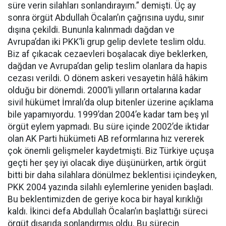
süre verin silahları sonlandırayım.” demişti. Üç ay
sonra örgüt Abdullah Öcalan’ın çağrısına uydu, sınır
dışına çekildi. Bununla kalınmadı dağdan ve
Avrupa’dan iki PKK’li grup gelip devlete teslim oldu.
Biz af çıkacak cezaevleri boşalacak diye beklerken,
dağdan ve Avrupa’dan gelip teslim olanlara da hapis
cezası verildi. O dönem askeri vesayetin hâlâ hâkim
olduğu bir dönemdi. 2000’li yılların ortalarına kadar
sivil hükümet İmralı’da olup bitenler üzerine açıklama
bile yapamıyordu. 1999’dan 2004’e kadar tam beş yıl
örgüt eylem yapmadı. Bu süre içinde 2002’de iktidar
olan AK Parti hükümeti AB reformlarına hız vererek
çok önemli gelişmeler kaydetmişti. Biz Türkiye uçuşa
geçti her şey iyi olacak diye düşünürken, artık örgüt
bitti bir daha silahlara dönülmez beklentisi içindeyken,
PKK 2004 yazında silahlı eylemlerine yeniden başladı.
Bu beklentimizden de geriye koca bir hayal kırıklığı
kaldı. İkinci defa Abdullah Öcalan’ın başlattığı süreci
örgüt dışarıda sonlandırmış oldu. Bu sürecin