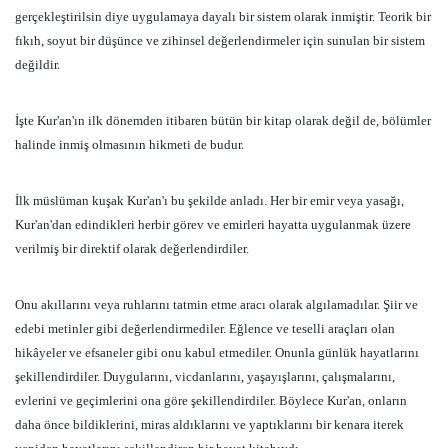
gerçekleştirilsin diye uygulamaya dayalı bir sistem olarak inmiştir. Teorik bir
fıkıh, soyut bir düşünce ve zihinsel değerlendirmeler için sunulan bir sistem
değildir.
İşte Kur'an'ın ilk dönemden itibaren bütün bir kitap olarak değil de, bölümler
halinde inmiş olmasının hikmeti de budur.
İlk müslüman kuşak Kur'an'ı bu şekilde anladı. Her bir emir veya yasağı,
Kur'an'dan edindikleri herbir görev ve emirleri hayatta uygulanmak üzere
verilmiş bir direktif olarak değerlendirdiler.
Onu akıllarını veya ruhlarını tatmin etme aracı olarak algılamadılar. Şiir ve
edebi metinler gibi değerlendirmediler. Eğlence ve teselli araçları olan
hikâyeler ve efsaneler gibi onu kabul etmediler. Onunla günlük hayatlarını
şekillendirdiler. Duygularını, vicdanlarını, yaşayışlarını, çalışmalarını,
evlerini ve geçimlerini ona göre şekillendirdiler. Böylece Kur'an, onların
daha önce bildiklerini, miras aldıklarını ve yaptıklarını bir kenara iterek