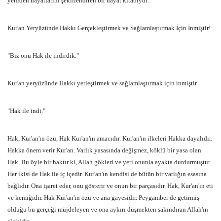
yeniden hayatlarını şekillendiren bir hayat kitabıydı.
Kur'an Yeryüzünde Hakkı Gerçekleştirmek ve Sağlamlaştırmak İçin İnmiştir!
"Biz onu Hak ile indirdik."
Kur'an yeryüzünde Hakkı yerleştirmek ve sağlamlaştırmak için inmiştir.
"Hak ile indi."
Hak, Kur'an'ın özü, Hak Kur'an'ın amacıdır. Kur'an'ın ilkeleri Hakka dayalıdır.
Hakka önem verir Kur'an. Varlık yasasında değişmez, köklü bir yasa olan
Hak. Bu öyle bir haktır ki, Allah gökleri ve yeri onunla ayakta durdurmuştur.
Her ikisi de Hak ile iç içedir. Kur'an'ın kendisi de bütün bir varlığın esasına
bağlıdır. Ona işaret eder, onu gösterir ve onun bir parçasıdır. Hak, Kur'an'ın eti
ve kemiğidir. Hak Kur'an'ın özü ve ana gayesidir. Peygamber de getirmiş
olduğu bu gerçeği müjdeleyen ve ona aykırı düşmekten sakındıran Allah'ın