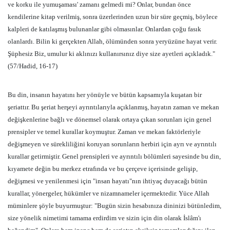
ve korku ile yumuşaması' zamanı gelmedi mi? Onlar, bundan önce
kendilerine kitap verilmiş, sonra üzerlerinden uzun bir süre geçmiş, böylece
kalpleri de katılaşmış bulunanlar gibi olmasınlar. Onlardan çoğu fasık
olanlardı. Bilin ki gerçekten Allah, ölümünden sonra yeryüzüne hayat verir.
Şüphesiz Biz, umulur ki aklınızı kullanırsınız diye size ayetleri açıkladık."
(57/Hadid, 16-17)
Bu din, insanın hayatını her yönüyle ve bütün kapsamıyla kuşatan bir
şeriattır. Bu şeriat herşeyi ayrıntılarıyla açıklanmış, hayatın zaman ve mekan
değişkenlerine bağlı ve dönemsel olarak ortaya çıkan sorunları için genel
prensipler ve temel kurallar koymuştur. Zaman ve mekan faktörleriyle
değişmeyen ve sürekliliğini koruyan sorunların herbiri için ayrı ve ayrıntılı
kurallar getirmiştir. Genel prensipleri ve ayrıntılı bölümleri sayesinde bu din,
kıyamete değin bu merkez etrafında ve bu çerçeve içerisinde gelişip,
değişmesi ve yenilenmesi için "insan hayatı"nın ihtiyaç duyacağı bütün
kurallar, yönergeler, hükümler ve nizamnameler içermektedir. Yüce Allah
müminlere şöyle buyurmuştur: "Bugün sizin hesabınıza dininizi bütünledim,
size yönelik nimetimi tamama erdirdim ve sizin için din olarak İslâm'ı