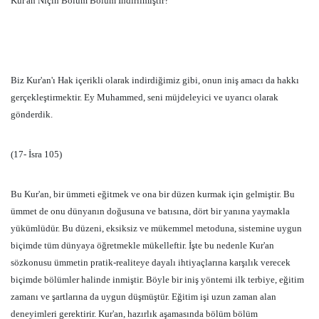
Kur'an Niçin Bölüm Bölüm İndirilmiştir?
Biz Kur'an'ı Hak içerikli olarak indirdiğimiz gibi, onun iniş amacı da hakkı
gerçekleştirmektir. Ey Muhammed, seni müjdeleyici ve uyarıcı olarak
gönderdik.
(17- İsra 105)
Bu Kur'an, bir ümmeti eğitmek ve ona bir düzen kurmak için gelmiştir. Bu
ümmet de onu dünyanın doğusuna ve batısına, dört bir yanına yaymakla
yükümlüdür. Bu düzeni, eksiksiz ve mükemmel metoduna, sistemine uygun
biçimde tüm dünyaya öğretmekle mükelleftir. İşte bu nedenle Kur'an
sözkonusu ümmetin pratik-realiteye dayalı ihtiyaçlarına karşılık verecek
biçimde bölümler halinde inmiştir. Böyle bir iniş yöntemi ilk terbiye, eğitim
zamanı ve şartlarına da uygun düşmüştür. Eğitim işi uzun zaman alan
deneyimleri gerektirir. Kur'an, hazırlık aşamasında bölüm bölüm