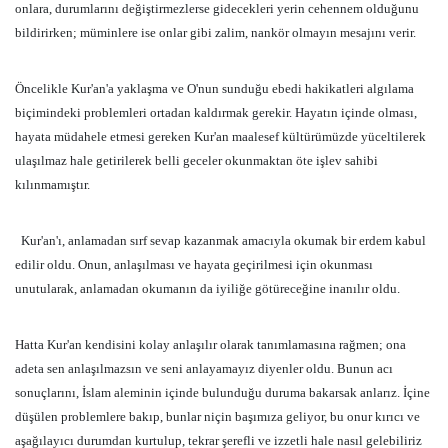
onlara, durumlarını değiştirmezlerse gidecekleri yerin cehennem olduğunu
bildirirken; müminlere ise onlar gibi zalim, nankör olmayın mesajını verir.
Öncelikle Kur'an'a yaklaşma ve O'nun sunduğu ebedi hakikatleri algılama
biçimindeki problemleri ortadan kaldırmak gerekir. Hayatın içinde olması,
hayata müdahele etmesi gereken Kur'an maalesef kültürümüzde yüceltilerek
ulaşılmaz hale getirilerek belli geceler okunmaktan öte işlev sahibi
kılınmamıştır.
Kur'an'ı, anlamadan sırf sevap kazanmak amacıyla okumak bir erdem kabul
edilir oldu. Onun, anlaşılması ve hayata geçirilmesi için okunması
unutularak, anlamadan okumanın da iyiliğe götüreceğine inanılır oldu.
Hatta Kur'an kendisini kolay anlaşılır olarak tanımlamasına rağmen; ona
adeta sen anlaşılmazsın ve seni anlayamayız diyenler oldu. Bunun acı
sonuçlarını, İslam aleminin içinde bulunduğu duruma bakarsak anlarız. İçine
düşülen problemlere bakıp, bunlar niçin başımıza geliyor, bu onur kırıcı ve
aşağılayıcı durumdan kurtulup, tekrar şerefli ve izzetli hale nasıl gelebiliriz