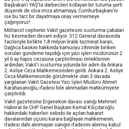
Başbakan'ı YAŞ'ta darbecileri kollayan bir tutuma şerh
düşerek de olsa imza atmamaya, Cumhurbaşkanı'nı
ise bu tarz bir dayatmaya onay vermemeye
çağırıyoruz!
Militarist cephenin Vakit gazetesini susturma çabaları
hız kesmeden devam ediyor. 312 General davasında
faizleriyle birlikte 1,8 milyon liralık tazminat kararı,
Dağlıca baskını hakkında kamuoyu zihninde biriken
soruları gündeme taşıdığı için yazı işleri müdürünün 2
yıl 6 ay hapis cezasına çarptırılması örneklerinin
ardından, Vakit'i susturma yolunda bir adım da Ankara
2. Asliye Ceza Mahkemesinden geldi. Ankara 2. Asliye
Ceza Mahkemesinde görülmekte olan 3 davada
yargılanan Vakit Gazetesi Yazı İşleri Müdürü Ahmet
Karahasanoğlu, ifadesi bile alınmadan mahkûmiyete
çarptırıldı.
Vakit gazetesine Ergenekon davası sanığı Mehmet
Haberal ile CHP Genel Başkanı Kemal Kılıçdaroğlu
hakkındaki haberleri sebebi ile açılan hakaret
davalarından üçünü karara bağlayan mahkemenin,
ifadesi dahi alınmayan sanığın ifadesini alınmış kabul