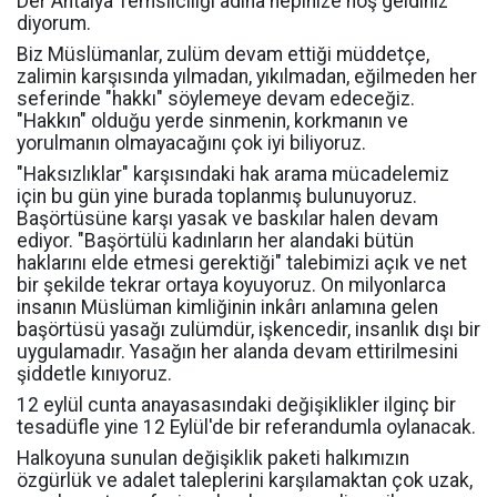
Der Antalya Temsilciliği adına hepinize hoş geldiniz
diyorum.
Biz Müslümanlar, zulüm devam ettiği müddetçe,
zalimin karşısında yılmadan, yıkılmadan, eğilmeden her
seferinde "hakkı" söylemeye devam edeceğiz.
"Hakkın" olduğu yerde sinmenin, korkmanın ve
yorulmanın olmayacağını çok iyi biliyoruz.
"Haksızlıklar" karşısındaki hak arama mücadelemiz
için bu gün yine burada toplanmış bulunuyoruz.
Başörtüsüne karşı yasak ve baskılar halen devam
ediyor. "Başörtülü kadınların her alandaki bütün
haklarını elde etmesi gerektiği" talebimizi açık ve net
bir şekilde tekrar ortaya koyuyoruz. On milyonlarca
insanın Müslüman kimliğinin inkârı anlamına gelen
başörtüsü yasağı zulümdür, işkencedir, insanlık dışı bir
uygulamadır. Yasağın her alanda devam ettirilmesini
şiddetle kınıyoruz.
12 eylül cunta anayasasındaki değişiklikler ilginç bir
tesadüfle yine 12 Eylül'de bir referandumla oylanacak.
Halkoyuna sunulan değişiklik paketi halkımızın
özgürlük ve adalet taleplerini karşılamaktan çok uzak,