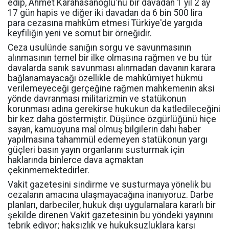
edip, Ahmet Karahasanoğlu'nu bir davadan 1 yıl 2 ay
17 gün hapis ve diğer iki davadan da 6 bin 500 lira
para cezasına mahkûm etmesi Türkiye'de yargıda
keyfiliğin yeni ve somut bir örneğidir.
Ceza usulünde sanığın sorgu ve savunmasının
alınmasının temel bir ilke olmasına rağmen ve bu tür
davalarda sanık savunması alınmadan davanın karara
bağlanamayacağı özellikle de mahkûmiyet hükmü
verilemeyeceği gerçeğine rağmen mahkemenin aksi
yönde davranması militarizmin ve statükonun
korunması adına gerekirse hukukun da katledileceğini
bir kez daha göstermiştir. Düşünce özgürlüğünü hiçe
sayan, kamuoyuna mal olmuş bilgilerin dahi haber
yapılmasına tahammül edemeyen statükonun yargı
güçleri basın yayın organlarını susturmak için
haklarında binlerce dava açmaktan
çekinmemektedirler.
Vakit gazetesini sindirme ve susturmaya yönelik bu
cezaların amacına ulaşmayacağına inanıyoruz. Darbe
planları, darbeciler, hukuk dışı uygulamalara kararlı bir
şekilde direnen Vakit gazetesinin bu yöndeki yayınını
tebrik ediyor; haksızlık ve hukuksuzluklara karşı