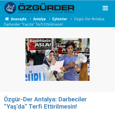
Anasayfa
Antalya
Eylemler
Özgür-Der Antalya:
Darbeciler “Yaş’da” Terfi Ettirilmesin!
Özgür-Der Antalya: Darbeciler
“Yaş’da” Terfi Ettirilmesin!