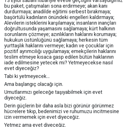
13 Eylül sabahı itibariyle evetle geçtiğini varsaydığımız
bu paket, çatışmaları sona erdirmeye; akan kanı
durdurmaya; anadilde eğitimi serbest bırakmaya;
başörtülü kadınların önündeki engelleri kaldırmaya;
Alevilerin isteklerini karşılamaya; insanların inançları
doğrultusunda yaşamasını sağlamaya; kürt halkının
sorunlarını çözmeye; azınlıkların haklarını korumaya;
hukukun üstünlüğünü sağlamaya; herkesin tüm
yurttaşlık haklarını vermeye; kadın ve çocuklar için
pozitif ayrımcılığı uygulamaya; emekçilerin haklarını
teslim etmeye kısaca gasp edilen bütün haklarının
iade edilmesine yetecek mi? Yetmeyecekse nasıl
evet diyeceğiz?
Tabi ki yetmeyecek…
Ama başlangıç olacağı için.
Umutlarımızı geleceğe taşıyabilmek için evet
diyeceğiz.
Derin güçlerin bir daha asla bizi görünür görünmez
hücrelere tıkıp, bedenimizi ve ruhumuzu incitmesine
izin vermemek için evet diyeceğiz.
Yetmez ama evet diyeceğiz.