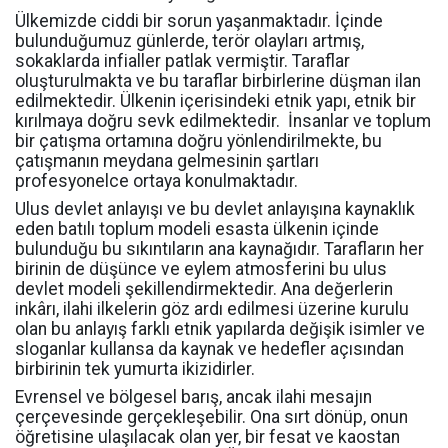
Ülkemizde ciddi bir sorun yaşanmaktadır. İçinde
bulunduğumuz günlerde, terör olayları artmış,
sokaklarda infialler patlak vermiştir. Taraflar
oluşturulmakta ve bu taraflar birbirlerine düşman ilan
edilmektedir. Ülkenin içerisindeki etnik yapı, etnik bir
kırılmaya doğru sevk edilmektedir.
İnsanlar ve toplum
bir çatışma ortamına doğru yönlendirilmekte, bu
çatışmanın meydana gelmesinin şartları
profesyonelce ortaya konulmaktadır.
Ulus devlet anlayışı ve bu devlet anlayışına kaynaklık
eden batılı toplum modeli esasta ülkenin içinde
bulunduğu bu sıkıntıların ana kaynağıdır. Tarafların her
birinin de düşünce ve eylem atmosferini bu ulus
devlet modeli şekillendirmektedir. Ana değerlerin
inkârı, ilahi ilkelerin göz ardı edilmesi üzerine kurulu
olan bu anlayış farklı etnik yapılarda değişik isimler ve
sloganlar kullansa da kaynak ve hedefler açısından
birbirinin tek yumurta ikizidirler.
Evrensel ve bölgesel barış, ancak ilahi mesajın
çerçevesinde gerçekleşebilir. Ona sırt dönüp, onun
öğretisine ulaşılacak olan yer, bir fesat ve kaostan