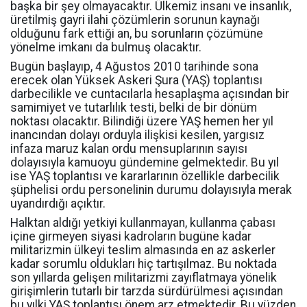
başka bir şey olmayacaktır. Ülkemiz insanı ve insanlık,
üretilmiş gayri ilahi çözümlerin sorunun kaynağı
olduğunu fark ettiği an, bu sorunların çözümüne
yönelme imkanı da bulmuş olacaktır.
Bugün başlayıp, 4 Ağustos 2010 tarihinde sona
erecek olan Yüksek Askeri Şura (YAŞ) toplantısı
darbecilikle ve cuntacılarla hesaplaşma açısından bir
samimiyet ve tutarlılık testi, belki de bir dönüm
noktası olacaktır. Bilindiği üzere YAŞ hemen her yıl
inancından dolayı orduyla ilişkisi kesilen, yargısız
infaza maruz kalan ordu mensuplarının sayısı
dolayısıyla kamuoyu gündemine gelmektedir. Bu yıl
ise YAŞ toplantısı ve kararlarının özellikle darbecilik
şüphelisi ordu personelinin durumu dolayısıyla merak
uyandırdığı açıktır.
Halktan aldığı yetkiyi kullanmayan, kullanma çabası
içine girmeyen siyasi kadroların bugüne kadar
militarizmin ülkeyi teslim almasında en az askerler
kadar sorumlu oldukları hiç tartışılmaz. Bu noktada
son yıllarda gelişen militarizmi zayıflatmaya yönelik
girişimlerin tutarlı bir tarzda sürdürülmesi açısından
bu yılki YAŞ toplantısı önem arz etmektedir. Bu yüzden