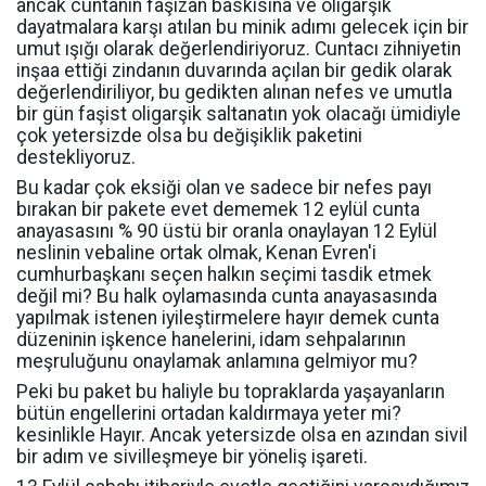
ancak cuntanın faşizan baskısına ve oligarşik
dayatmalara karşı atılan bu minik adımı gelecek için bir
umut ışığı olarak değerlendiriyoruz. Cuntacı zihniyetin
inşaa ettiği zindanın duvarında açılan bir gedik olarak
değerlendiriliyor, bu gedikten alınan nefes ve umutla
bir gün faşist oligarşik saltanatın yok olacağı ümidiyle
çok yetersizde olsa bu değişiklik paketini
destekliyoruz.
Bu kadar çok eksiği olan ve sadece bir nefes payı
bırakan bir pakete evet dememek 12 eylül cunta
anayasasını % 90 üstü bir oranla onaylayan 12 Eylül
neslinin vebaline ortak olmak, Kenan Evren'i
cumhurbaşkanı seçen halkın seçimi tasdik etmek
değil mi? Bu halk oylamasında cunta anayasasında
yapılmak istenen iyileştirmelere hayır demek cunta
düzeninin işkence hanelerini, idam sehpalarının
meşruluğunu onaylamak anlamına gelmiyor mu?
Peki bu paket bu haliyle bu topraklarda yaşayanların
bütün engellerini ortadan kaldırmaya yeter mi?
kesinlikle Hayır. Ancak yetersizde olsa en azından sivil
bir adım ve sivilleşmeye bir yöneliş işareti.