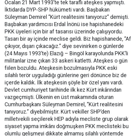
Öcalan 21 Mart 1993’te tek taraflı ateşkes yapmıştı.
İktidarda DYP-SHP hükümeti vardı. Başbakan
Süleyman Demirel “Kürt realitesini tanıyoruz” demişti.
Başbakan yardımcısı Erdal İnönü ise hapishanedeki
PKK üyeleri için bir af tasarısı üzerinde çalışıyordu.
Tasarı bir ay içinde meclise geldi. Biz hapishanede, “Af
çıkıyor, dışarı çıkacağız.” diye sevinirken o günlerde
(24 Mayıs 1993’te) Elazığ – Bingöl karayolunda PKK’li
militanlar izne çıkan 33 askeri katletti. Ateşkes o gün
fiilen bozuldu. Ateşkesin bozulmasıyla PKK eski
silahlı terör uyguladığı günlerine geri dönünce biz de
içerde kaldık. İlk ateşkesin şöyle bir özel yanı vardı.
Devlet cumhuriyet tarihinde ilk kez Kürt inkârından
vazgeçmişti. Ülkenin en üst makamında oturan
Cumhurbaşkanı Süleyman Demirel, “Kürt realitesini
tanıyoruz.” diyebilmiştir. Kürt vekiller SHP’den
milletvekili seçilerek HEP adıyla mecliste grup olarak
siyaset yapma imkânı doğmuşken PKK meclisteki bu
olumlu gelişmeyi dikkate almamış silahlı yöntemde