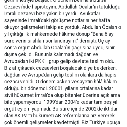
Cezaevi’nde hapisteyim. Abdullah Öcalan’ın tutulduğu
İmralı cezaevi bize yakın bir yerdi. Avukatlar
sayesinde İmralı’daki görüşme notlarını her hafta
okuyor gelişmeleri takip ediyorduk. Abdullah Öcalan o
yıl çıktığı ilk mahkemede hâkime dönüp “Bana 6 ay
süre verin silahları sonlandırayım.” demişti. Üç ay
sonra örgüt Abdullah Öcalan’ın çağrısına uydu, sınır
dışına çekildi. Bununla kalınmadı dağdan ve
Avrupa’dan iki PKK’li grup gelip devlete teslim oldu.
Biz af çıkacak cezaevleri boşalacak diye beklerken,
dağdan ve Avrupa’dan gelip teslim olanlara da hapis
cezası verildi. O dönem askeri vesayetin hâlâ hâkim
olduğu bir dönemdi. 2000’li yılların ortalarına kadar
sivil hükümet İmralı’da olup bitenler üzerine açıklama
bile yapamıyordu. 1999’dan 2004’e kadar tam beş yıl
örgüt eylem yapmadı. Bu süre içinde 2002’de iktidar
olan AK Parti hükümeti AB reformlarına hız vererek
çok önemli gelişmeler kaydetmişti. Biz Türkiye uçuşa