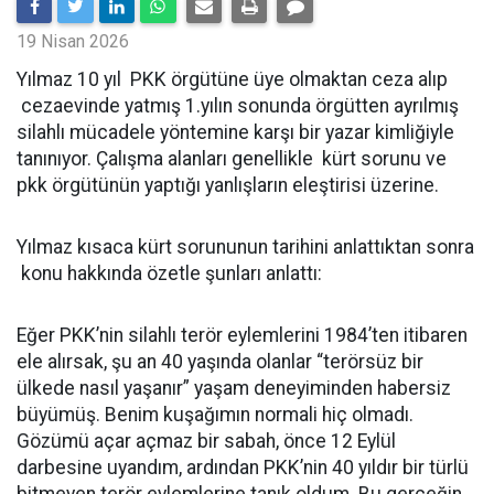
19 Nisan 2026
Yılmaz 10 yıl PKK örgütüne üye olmaktan ceza alıp
cezaevinde yatmış 1.yılın sonunda örgütten ayrılmış
silahlı mücadele yöntemine karşı bir yazar kimliğiyle
tanınıyor. Çalışma alanları genellikle kürt sorunu ve
pkk örgütünün yaptığı yanlışların eleştirisi üzerine.
Yılmaz kısaca kürt sorununun tarihini anlattıktan sonra
konu hakkında özetle şunları anlattı:
Eğer PKK’nin silahlı terör eylemlerini 1984’ten itibaren
ele alırsak, şu an 40 yaşında olanlar “terörsüz bir
ülkede nasıl yaşanır” yaşam deneyiminden habersiz
büyümüş. Benim kuşağımın normali hiç olmadı.
Gözümü açar açmaz bir sabah, önce 12 Eylül
darbesine uyandım, ardından PKK’nin 40 yıldır bir türlü
bitmeyen terör eylemlerine tanık oldum. Bu gerçeğin