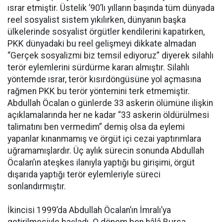
ısrar etmiştir. Üstelik ’90’lı yılların başında tüm dünyada
reel sosyalist sistem yıkılırken, dünyanın başka
ülkelerinde sosyalist örgütler kendilerini kapatırken,
PKK dünyadaki bu reel gelişmeyi dikkate almadan
“Gerçek sosyalizmi biz temsil ediyoruz” diyerek silahlı
terör eylemlerini sürdürme kararı almıştır. Silahlı
yöntemde ısrar, terör kısırdöngüsüne yol açmasına
rağmen PKK bu terör yöntemini terk etmemiştir.
Abdullah Öcalan o günlerde 33 askerin ölümüne ilişkin
açıklamalarında her ne kadar “33 askerin öldürülmesi
talimatını ben vermedim” demiş olsa da eylemi
yapanlar kınanmamış ve örgüt içi cezai yaptırımlara
uğramamışlardır. Üç aylık sürecin sonunda Abdullah
Öcalan’ın ateşkes ilanıyla yaptığı bu girişimi, örgüt
dışarıda yaptığı terör eylemleriyle süreci
sonlandırmıştır.
İkincisi 1999’da Abdullah Öcalan’ın İmralı’ya
getirilmesiyle başladı. O dönem ben hâlâ Bursa