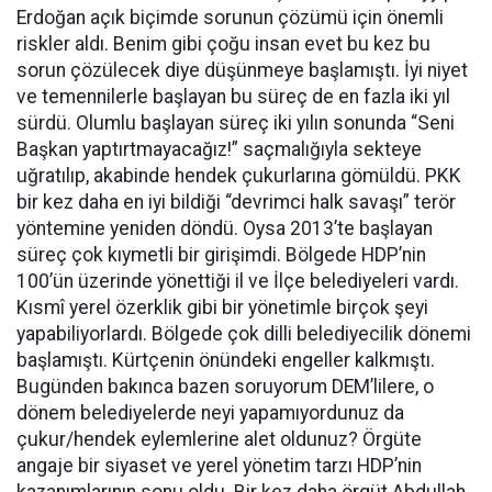
Erdoğan açık biçimde sorunun çözümü için önemli
riskler aldı. Benim gibi çoğu insan evet bu kez bu
sorun çözülecek diye düşünmeye başlamıştı. İyi niyet
ve temennilerle başlayan bu süreç de en fazla iki yıl
sürdü. Olumlu başlayan süreç iki yılın sonunda “Seni
Başkan yaptırtmayacağız!” saçmalığıyla sekteye
uğratılıp, akabinde hendek çukurlarına gömüldü. PKK
bir kez daha en iyi bildiği “devrimci halk savaşı” terör
yöntemine yeniden döndü. Oysa 2013’te başlayan
süreç çok kıymetli bir girişimdi. Bölgede HDP’nin
100’ün üzerinde yönettiği il ve İlçe belediyeleri vardı.
Kısmî yerel özerklik gibi bir yönetimle birçok şeyi
yapabiliyorlardı. Bölgede çok dilli belediyecilik dönemi
başlamıştı. Kürtçenin önündeki engeller kalkmıştı.
Bugünden bakınca bazen soruyorum DEM’lilere, o
dönem belediyelerde neyi yapamıyordunuz da
çukur/hendek eylemlerine alet oldunuz? Örgüte
angaje bir siyaset ve yerel yönetim tarzı HDP’nin
kazanımlarının sonu oldu. Bir kez daha örgüt Abdullah