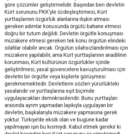
göre çözümler geliştirmelidir. Başından beri devletin
Kürt sorununu PKK’yle özdeşleştirmesi, Kürt
yurttaşlarının özgürlük alanlarına ilişkin atması
gereken adımlar konusunda örgütü bahane etmesi
doğru bir tutum değildi. Devletin örgütle konuşması
müzakere etmesi gereken tek konu örgütün elindeki
silahlar olabilir ancak. Örgütün silahsızlandırılması için
müzakere yapılabilir, ama Kürt yurttaşlarının anadilinin
korunması, Kürt kültürünün özgürlükler içinde
geliştirilmesi, yasal güvencelere kavuşturulması için
devletin bir örgütle veya kişilerle görüşmesi
gerekmemektedir. Devletlerin sözleri yürürlükteki
yasalarıdır ve yurttaşlarına eşit biçimde
uygulayacakları demokrasileridir. Bunu yurttaşları
arasında ayrım yapmadan layıkıyla uygulayan bir
devletin, başkalarıyla müzakere yapmasına gerek
yoktur. Türkiye’de eksik olan ve bugüne kadar
yapılmayan işin bu kısmıydı. Kabul etmek gerekir ki
devlet başından beri Kürt sorununu iyi yönetemedi.