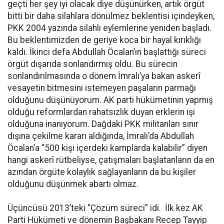
geçti her şey iyi olacak diye düşünürken, artık örgüt
bitti bir daha silahlara dönülmez beklentisi içindeyken,
PKK 2004 yazında silahlı eylemlerine yeniden başladı.
Bu beklentimizden de geriye koca bir hayal kırıklığı
kaldı. İkinci defa Abdullah Öcalan’ın başlattığı süreci
örgüt dışarıda sonlandırmış oldu. Bu sürecin
sonlandırılmasında o dönem İmralı’ya bakan askerî
vesayetin bitmesini istemeyen paşaların parmağı
olduğunu düşünüyorum. AK parti hükümetinin yapmış
olduğu reformlardan rahatsızlık duyan erklerin işi
olduğuna inanıyorum. Dağdaki PKK militanları sınır
dışına çekilme kararı aldığında, İmralı’da Abdullah
Öcalan’a “500 kişi içerdeki kamplarda kalabilir” diyen
hangi askerî rütbeliyse, çatışmaları başlatanların da en
azından örgüte kolaylık sağlayanların da bu kişiler
olduğunu düşünmek abartı olmaz.
Üçüncüsü 2013’teki “Çözüm süreci” idi. İlk kez AK
Parti Hükümeti ve dönemin Başbakanı Recep Tayyip