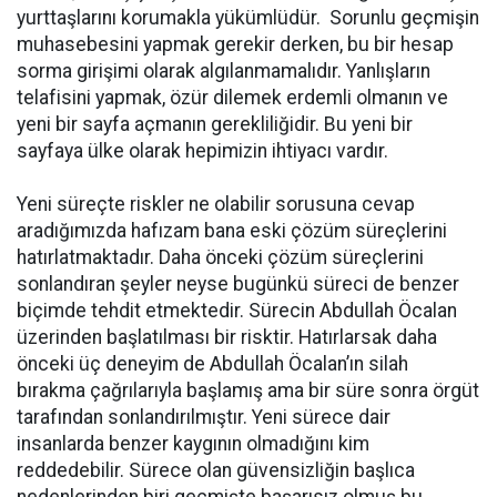
yurttaşlarını korumakla yükümlüdür. Sorunlu geçmişin
muhasebesini yapmak gerekir derken, bu bir hesap
sorma girişimi olarak algılanmamalıdır. Yanlışların
telafisini yapmak, özür dilemek erdemli olmanın ve
yeni bir sayfa açmanın gerekliliğidir. Bu yeni bir
sayfaya ülke olarak hepimizin ihtiyacı vardır.
Yeni süreçte riskler ne olabilir sorusuna cevap
aradığımızda hafızam bana eski çözüm süreçlerini
hatırlatmaktadır. Daha önceki çözüm süreçlerini
sonlandıran şeyler neyse bugünkü süreci de benzer
biçimde tehdit etmektedir. Sürecin Abdullah Öcalan
üzerinden başlatılması bir risktir. Hatırlarsak daha
önceki üç deneyim de Abdullah Öcalan’ın silah
bırakma çağrılarıyla başlamış ama bir süre sonra örgüt
tarafından sonlandırılmıştır. Yeni sürece dair
insanlarda benzer kaygının olmadığını kim
reddedebilir. Sürece olan güvensizliğin başlıca
nedenlerinden biri geçmişte başarısız olmuş bu