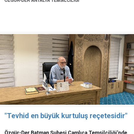
ÖZGÜR-DER ANTALYA TEMSİLCİLİĞİ
"Tevhid en büyük kurtuluş reçetesidir"
Özgür-Der Batman Şubesi Çamlıca Temsilciliği’nde