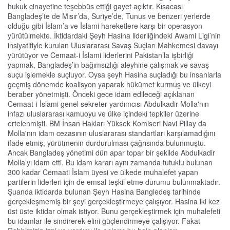
hukuk cinayetine teşebbüs ettiği gayet açıktır. Kısacası
Bangladeş’te de Mısır’da, Suriye’de, Tunus ve benzeri yerlerde
olduğu gibi İslam’a ve İslami hareketlere karşı bir operasyon
yürütülmekte. İktidardaki Şeyh Hasina liderliğindeki Awami Ligi’nin
insiyatifiyle kurulan Uluslararası Savaş Suçları Mahkemesi davayı
yürütüyor ve Cemaat-i İslami liderlerini Pakistan’la işbirliği
yapmak, Bangladeş’in bağımsızlığı aleyhine çalışmak ve savaş
suçu işlemekle suçluyor. Oysa şeyh Hasina suçladığı bu insanlarla
geçmiş dönemde koalisyon yaparak hükümet kurmuş ve ülkeyi
beraber yönetmişti. Önceki gece idam edileceği açıklanan
Cemaat-i İslami genel sekreter yardımcısı Abdulkadir Molla'nın
infazı uluslararası kamuoyu ve ülke içindeki tepkiler üzerine
ertelenmişti. BM İnsan Hakları Yüksek Komiseri Navi Pillay da
Molla'nın idam cezasının uluslararası standartları karşılamadığını
ifade etmiş, yürütmenin durdurulması çağrısında bulunmuştu.
Ancak Bangladeş yönetimi dün apar topar bir şekilde Abdulkadir
Molla’yı idam etti. Bu idam kararı aynı zamanda tutuklu bulunan
300 kadar Cemaati İslam üyesi ve ülkede muhalefet yapan
partilerin liderleri için de emsal teşkil etme durumu bulunmaktadır.
Şuanda iktidarda bulunan Şeyh Hasina Bangledeş tarihinde
gerçekleşmemiş bir şeyi gerçekleştirmeye çalışıyor. Hasina iki kez
üst üste iktidar olmak istiyor. Bunu gerçekleştirmek için muhalefeti
bu idamlar ile sindirerek elini güçlendirmeye çalışıyor. Fakat