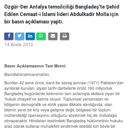
Özgür-Der Antalya temsilciliği Bangladeş’te Şehid
Edilen Cemaat-i İslami lideri Abdulkadir Molla için
bir basın açıklaması yaptı.
14 Aralık 2013
Basın Açıklamasının Tam Metni:
Bismillahirrahmanirrahim,
Bundan 42 sene önce, kanlı bir savaş sonrası (1971) Pakistan’dan
ayrılarak kurulan, siyasi tarihi darbelerle örülü 160 milyonluk
Bangladeş bugünlerde kelimenin tam anlamıyla akıllara ziyan bir
‘hukuk cinayeti’ne sahne oluyor. Toplumsal yansımaları ve
bölgenin demografik ve etnik yapısı dikkate alındığında, olan
bitenin yerel bir kriz veya gelişme değil, bölgesel bir toplum
mühendisliği operasyonu olduğunu söylemek hiç de mübalağa
olmayacaktır. Hindistan tesirindeki Bangladeş hükümetinin hukuku
araç olarak kullanıp muhalefeti sindirmek istediği için böyle bir