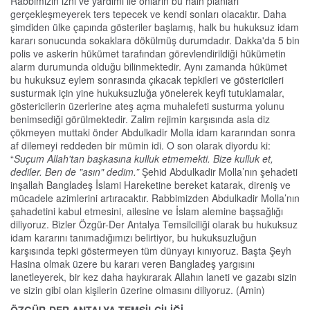
Rabbimizin izni ve yardımı ile onların bu hain planları
gerçekleşmeyerek ters tepecek ve kendi sonları olacaktır. Daha
şimdiden ülke çapında gösteriler başlamış, halk bu hukuksuz idam
kararı sonucunda sokaklara dökülmüş durumdadır. Dakka'da 5 bin
polis ve askerin hükümet tarafından görevlendirildiği hükümetin
alarm durumunda olduğu bilinmektedir. Aynı zamanda hükümet
bu hukuksuz eylem sonrasında çıkacak tepkileri ve göstericileri
susturmak için yine hukuksuzluğa yönelerek keyfi tutuklamalar,
göstericilerin üzerlerine ateş açma muhalefeti susturma yolunu
benimsediği görülmektedir. Zalim rejimin karşısında asla diz
çökmeyen muttaki önder Abdulkadir Molla idam kararından sonra
af dilemeyi reddeden bir mümin idi. O son olarak diyordu ki:
“
Suçum Allah'tan başkasına kulluk etmemekti. Bize kulluk et,
dediler. Ben de "asın" dedim.”
Şehid Abdulkadir Molla’nın şehadeti
inşallah Bangladeş İslami Hareketine bereket katarak, direniş ve
mücadele azimlerini artıracaktır. Rabbimizden Abdulkadir Molla’nın
şahadetini kabul etmesini, ailesine ve İslam alemine başsağlığı
diliyoruz. Bizler Özgür-Der Antalya Temsilciliği olarak bu hukuksuz
idam kararını tanımadığımızı belirtiyor, bu hukuksuzluğun
karşısında tepki göstermeyen tüm dünyayı kınıyoruz. Başta Şeyh
Hasina olmak üzere bu kararı veren Bangladeş yargısını
lanetleyerek, bir kez daha haykırarak Allahın laneti ve gazabı sizin
ve sizin gibi olan kişilerin üzerine olmasını diliyoruz. (Amin)