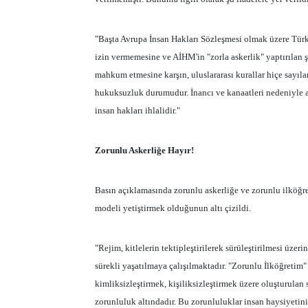
"Başta Avrupa İnsan Hakları Sözleşmesi olmak üzere Türki
izin vermemesine ve AİHM'in "zorla askerlik" yaptırılan 
mahkum etmesine karşın, uluslararası kurallar hiçe sayıla
hukuksuzluk durumudur. İnancı ve kanaatleri nedeniyle a
insan hakları ihlalidir."
Zorunlu Askerliğe Hayır!
Basın açıklamasında zorunlu askerliğe ve zorunlu ilköğre
modeli yetiştirmek olduğunun altı çizildi.
"Rejim, kitlelerin tektipleştirilerek sürüleştirilmesi üze
sürekli yaşatılmaya çalışılmaktadır. "Zorunlu İlköğretim"
kimliksizleştirmek, kişiliksizleştirmek üzere oluşturulan s
zorunluluk altındadır. Bu zorunluluklar insan haysiyetin