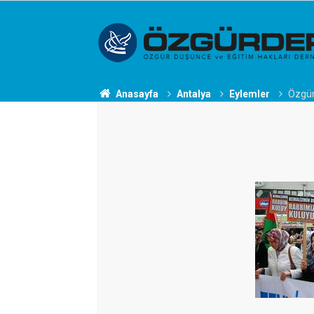
Anasayfa
Antalya
Eylemler
Özgür