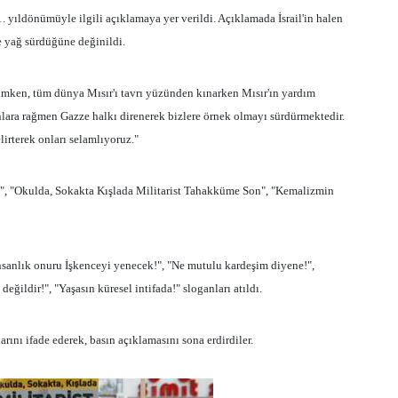
 1. yıldönümüyle ilgili açıklamaya yer verildi. Açıklamada İsrail'in halen
e yağ sürdüğüne değinildi.
ken, tüm dünya Mısır'ı tavrı yüzünden kınarken Mısır'ın yardım
ara rağmen Gazze halkı direnerek bizlere örnek olmayı sürdürmektedir.
rterek onları selamlıyoruz."
k", "Okulda, Sokakta Kışlada Militarist Tahakküme Son", "Kemalizmin
İnsanlık onuru İşkenceyi yenecek!", "Ne mutulu kardeşim diyene!",
ğildir!", "Yaşasın küresel intifada!" sloganları atıldı.
ını ifade ederek, basın açıklamasını sona erdirdiler.