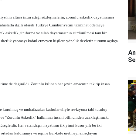
ye'nin altına imza attığı sözleşmelerin, zorunlu askerlik dayatmasına
şahıslarla ilgili olarak Türkiye Cumhuriyetini tazminat ödemeye
rak askerlik, üniforma ve silah dayatmasının sürdürülmesi tam bir
skerlik yapmayı kabul etmeyen kişilere yönelik devletin tutumu açıkça
An
Se
time de değinildi. Zorunlu kılınan her şeyin amacının tek tip insan
rine kurulmuş ve muhafazakar kadrolar eliyle revizyona tabi tutulup
 ve "Zorunlu Askerlik" halkımızı insani bilincinden uzaklaştırmak,
üreçlerdir. Her vatandaşın hayatının ilk yirmi kusur yılı bu iki
i ortadan kaldırmayı ve rejime kul-köle üretmeyi amaçlayan