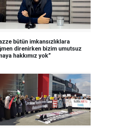
azze bütün imkansızlıklara
ğmen direnirken bizim umutsuz
maya hakkımız yok”