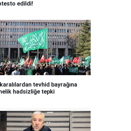
otesto edildi!
karalılardan tevhid bayrağına
nelik hadsizliğe tepki