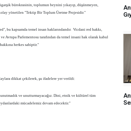
oligarşik bürokrasinin, toplumun beynini yıkayıp, düşünmeyen,
An
lay yönetilen "Tektip Bir Toplum Üretme Projesidir."
Gı
ed", bu kapsamda temel insan haklarındandır.
Vicdani red hakkı,
ve Avrupa Parlementosu tarafından da temel insani hak olarak kabul
hakkına herkes sahiptir."
ylara dikkat çekilerek, şu ifadelere yer verildi:
An
 unutmadık ve unutturmayacağız. Dini, etnik ve kültürel tüm
Se
meydanlardaki mücadelemiz devam edecektir."