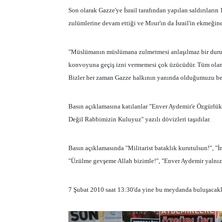
Son olarak Gazze'ye İsrail tarafından yapılan saldırıların
zulümlerine devam ettiği ve Mısır'ın da İsrail'in ekmeğin
"Müslümanın müslümana zulmetmesi anlaşılmaz bir durum
konvoyuna geçiş izni vermemesi çok üzücüdür. Tüm olanl
Bizler her zaman Gazze halkının yanında olduğumuzu beli
Basın açıklamasına katılanlar "Enver Aydemir'e Özgürlü
Değil Rabbimizin Kuluyuz" yazılı dövizleri taşıdılar.
Basın açıklamasında "Militarist bataklık kurutulsun!", "
"Üzülme gevşeme Allah bizimle!", "Enver Aydemir yalnız de
7 Şubat 2010 saat 13:30'da yine bu meydanda buluşacaklar