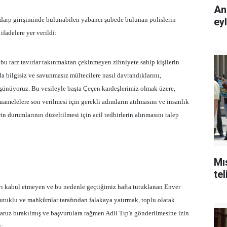
An
 darp girişiminde bulunabilen yabancı şubede bulunan polislerin
ey
ifadelere yer verildi:
 bu tarz tavırlar takınmaktan çekinmeyen zihniyete sahip kişilerin
a bilgisiz ve savunmasız mültecilere nasıl davrandıklarını,
üşünüyoruz. Bu vesileyle başta Çeçen kardeşlerimiz olmak üzere,
amelelere son verilmesi için gerekli adımların atılmasını ve insanlık
n durumlarının düzeltilmesi için acil tedbirlerin alınmasını talep
Mı
tel
yı kabul etmeyen ve bu nedenle geçtiğimiz hafta tutuklanan Enver
 tutuklu ve mahkûmlar tarafından falakaya yatırmak, toplu olarak
ruz bırakılmış ve başvurulara rağmen Adli Tıp'a gönderilmesine izin
i: