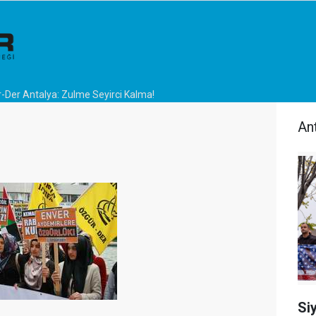
-Der Antalya: Zulme Seyirci Kalma!
An
Si