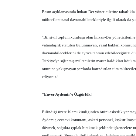
Basın açıklamasında İmkan-Der yöneticilerine rahatlıkla
mültecilere nasıl davranabilecekleriyle ilgili olarak da şu 
"Bir sivil toplum kuruluşu olan İmkan-Der yöneticilerine
vatandaşlık statüleri bulunmayan, yasal hakları konusund
davranabileceklerini de ayrıca tahmin edebileceğinizi d
Türkiye'ye sığınmış mültecilerin maruz kaldıkları kötü mu
onuruna yakışmayan şartlarda barındırılan tüm mültecileri
ediyoruz!
"Enver Aydemir'e Özgürlük!
Bilindiği üzere İslami kimliğinden ötürü askerlik yapma
Aydemir, cezaevi komutanı, askeri personel, kışkırtılmış
dövmek, soğukta çıplak bırakmak şeklinde işkencelere ma
verilmemişti. Bununla ilgili olarak şu ifadelere yer verild