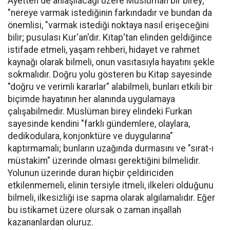
Ayetten de anlaşılacağı üzere Müslüman bir birey;
"nereye varmak istediğinin farkındadır ve bundan da
önemlisi, "varmak istediği noktaya nasıl erişeceğini
bilir; pusulası Kur'an'dır. Kitap'tan elinden geldiğince
istifade etmeli, yaşam rehberi, hidayet ve rahmet
kaynağı olarak bilmeli, onun vasıtasıyla hayatını şekle
sokmalıdır. Doğru yolu gösteren bu Kitap sayesinde
"doğru ve verimli kararlar" alabilmeli, bunları etkili bir
biçimde hayatının her alanında uygulamaya
çalışabilmedir. Müslüman birey elindeki Furkan
sayesinde kendini "farklı gündemlere, olaylara,
dedikodulara, konjonktüre ve duygularına"
kaptırmamalı; bunların uzağında durmasını ve "sırat-ı
müstakim" üzerinde olması gerektiğini bilmelidir.
Yolunun üzerinde duran hiçbir çeldiriciden
etkilenmemeli, elinin tersiyle itmeli, ilkeleri olduğunu
bilmeli, ilkesizliği ise sapma olarak algılamalıdır. Eğer
bu istikamet üzere olursak o zaman inşallah
kazananlardan oluruz.