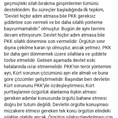
geçmişteki silah bırakma girişimlerinin tümünü
destekledim. Bu süreçler başladığında ilk tepkim,
“Devlet hiçbir adım atmasa bile PKK gereksiz
şiddetine son vermeli ve bir daha silahlı yönteme
başvurmamalıdır.” olmuştur. Bugün de aynı tavrımı
devam ettiriyorum. Devlet hiçbir adım atmasa bile
PKK silahlı dönemine son vermelidir. Örgütün sınır
dışına çekilme kararı iyi olmuştur, ancak yetmez. PKK
bir daha geri dönmemek üzere silahlara ve şiddete
tövbe etmelidir. Gelinen aşamada devlet eski
hatalarında ısrar etmemelidir. PKK’nin terör yöntemini
ayrı, Kürt sorunun çözümünü ayrı ele almalı ve buna
göre çözümler geliştirmelidir. Başından beri devletin
Kürt sorununu PKK’yle özdeşleştirmesi, Kürt
yurttaşlarının özgürlük alanlarına ilişkin atması
gereken adımlar konusunda örgütü bahane etmesi
doğru bir tutum değildi. Devletin örgütle konuşması
müzakere etmesi gereken tek konu örgütün elindeki
silahlar olabilir ancak. Örgütün silahsızlandırılması için