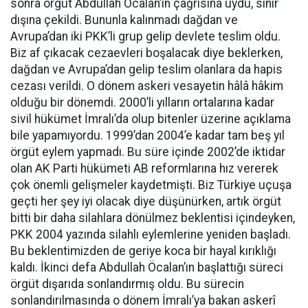
sonra örgüt Abdullah Öcalan’ın çağrısına uydu, sınır
dışına çekildi. Bununla kalınmadı dağdan ve
Avrupa’dan iki PKK’li grup gelip devlete teslim oldu.
Biz af çıkacak cezaevleri boşalacak diye beklerken,
dağdan ve Avrupa’dan gelip teslim olanlara da hapis
cezası verildi. O dönem askeri vesayetin hâlâ hâkim
olduğu bir dönemdi. 2000’li yılların ortalarına kadar
sivil hükümet İmralı’da olup bitenler üzerine açıklama
bile yapamıyordu. 1999’dan 2004’e kadar tam beş yıl
örgüt eylem yapmadı. Bu süre içinde 2002’de iktidar
olan AK Parti hükümeti AB reformlarına hız vererek
çok önemli gelişmeler kaydetmişti. Biz Türkiye uçuşa
geçti her şey iyi olacak diye düşünürken, artık örgüt
bitti bir daha silahlara dönülmez beklentisi içindeyken,
PKK 2004 yazında silahlı eylemlerine yeniden başladı.
Bu beklentimizden de geriye koca bir hayal kırıklığı
kaldı. İkinci defa Abdullah Öcalan’ın başlattığı süreci
örgüt dışarıda sonlandırmış oldu. Bu sürecin
sonlandırılmasında o dönem İmralı’ya bakan askerî