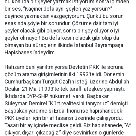
bu konuda bir şeyler yazmak istiyorum sonra içimden
bir ses, “Kaçıncı defa aynı şeyleri yazıyorsun?”
deyince yazmaktan vazgeçiyorum. Çünkü bu sorun
esasında şöyle bir sorundur. Çözüme dair tam iyi
şeyler olacak gibi oluyor, sonra bir şey oluyor o iyi
şeyler olmuyor! Bu defa kesin olacak gibi olup da
olmayan bu süreçlerin ilkinde İstanbul Bayrampaşa
Hapishanesi’ndeydim.
Hafızam beni yanıltmıyorsa Devletin PKK ile soruna
çözüm arama girişimlerinin ilki 1993’te idi. Dönemin
Cumhurbaşkanı Turgut Özal’ın isteği üzerine Abdullah
Öcalan 21 Mart 1993’te tek taraflı ateşkes yapmıştı.
İktidarda DYP-SHP hükümeti vardı. Başbakan
Süleyman Demirel “Kürt realitesini tanıyoruz” demişti.
Başbakan yardımcısı Erdal İnönü ise hapishanedeki
PKK üyeleri için bir af tasarısı üzerinde çalışıyordu.
Tasarı bir ay içinde meclise geldi. Biz hapishanede, “Af
çıkıyor, dışarı çıkacağız.” diye sevinirken o günlerde