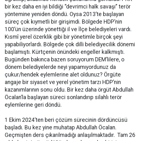
bir kez daha en iyi bildiği “devrimci halk savaşı” terör
yöntemine yeniden döndü. Oysa 2013’te başlayan
süreç çok kıymetli bir girişimdi. Bölgede HDP’nin
100’ün üzerinde yönettiği il ve İlçe belediyeleri vardı.
Kısmî yerel özerklik gibi bir yönetimle birçok şeyi
yapabiliyorlardı. Bölgede çok dilli belediyecilik dönemi
başlamıştı. Kürtçenin önündeki engeller kalkmıştı.
Bugünden bakınca bazen soruyorum DEM’lilere, o
dönem belediyelerde neyi yapamıyordunuz da
çukur/hendek eylemlerine alet oldunuz? Örgüte
angaje bir siyaset ve yerel yönetim tarzı HDP’nin
kazanımlarının sonu oldu. Bir kez daha örgüt Abdullah
Öcalan’la başlayan süreci sonlandırıp silahlı terör
eylemlerine geri döndü.
1 Ekim 2024’ten beri çözüm sürecinin dördüncüsü
başladı. Bu kez yine muhatap Abdullah Öcalan.
Geçmişten ders çıkarılmadığı anlaşılmaktadır. Tam 26