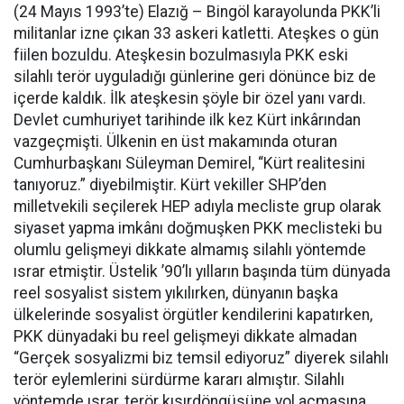
(24 Mayıs 1993’te) Elazığ – Bingöl karayolunda PKK’li
militanlar izne çıkan 33 askeri katletti. Ateşkes o gün
fiilen bozuldu. Ateşkesin bozulmasıyla PKK eski
silahlı terör uyguladığı günlerine geri dönünce biz de
içerde kaldık. İlk ateşkesin şöyle bir özel yanı vardı.
Devlet cumhuriyet tarihinde ilk kez Kürt inkârından
vazgeçmişti. Ülkenin en üst makamında oturan
Cumhurbaşkanı Süleyman Demirel, “Kürt realitesini
tanıyoruz.” diyebilmiştir. Kürt vekiller SHP’den
milletvekili seçilerek HEP adıyla mecliste grup olarak
siyaset yapma imkânı doğmuşken PKK meclisteki bu
olumlu gelişmeyi dikkate almamış silahlı yöntemde
ısrar etmiştir. Üstelik ’90’lı yılların başında tüm dünyada
reel sosyalist sistem yıkılırken, dünyanın başka
ülkelerinde sosyalist örgütler kendilerini kapatırken,
PKK dünyadaki bu reel gelişmeyi dikkate almadan
“Gerçek sosyalizmi biz temsil ediyoruz” diyerek silahlı
terör eylemlerini sürdürme kararı almıştır. Silahlı
yöntemde ısrar, terör kısırdöngüsüne yol açmasına