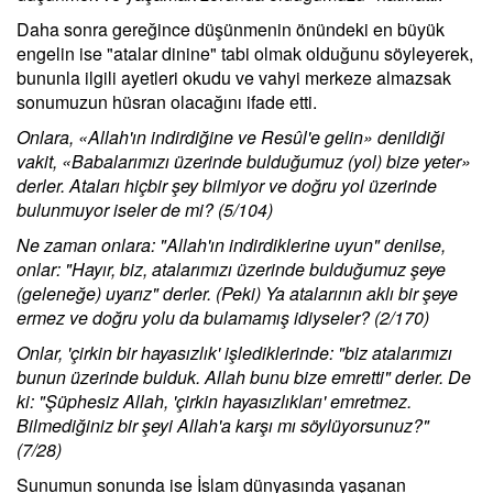
Daha sonra gereğince düşünmenin önündeki en büyük
engelin ise "atalar dinine" tabi olmak olduğunu söyleyerek,
bununla ilgili ayetleri okudu ve vahyi merkeze almazsak
sonumuzun hüsran olacağını ifade etti.
Onlara, «Allah'ın indirdiğine ve Resûl'e gelin» denildiği
vakit, «Babalarımızı üzerinde bulduğumuz (yol) bize yeter»
derler. Ataları hiçbir şey bilmiyor ve doğru yol üzerinde
bulunmuyor iseler de mi? (5/104)
Ne zaman onlara: "Allah'ın indirdiklerine uyun" denilse,
onlar: "Hayır, biz, atalarımızı üzerinde bulduğumuz şeye
(geleneğe) uyarız" derler. (Peki) Ya atalarının aklı bir şeye
ermez ve doğru yolu da bulamamış idiyseler? (2/170)
Onlar, 'çirkin bir hayasızlık' işlediklerinde: "biz atalarımızı
bunun üzerinde bulduk. Allah bunu bize emretti" derler. De
ki: "Şüphesiz Allah, 'çirkin hayasızlıkları' emretmez.
Bilmediğiniz bir şeyi Allah'a karşı mı söylüyorsunuz?"
(7/28)
Sunumun sonunda ise İslam dünyasında yaşanan