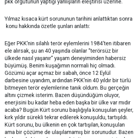
pkk örgütünün yaptığı yanlışların eleştirisi üzerine.
Yılmaz kısaca kürt sorununun tarihini anlattıktan sonra
konu hakkında özetle şunları anlattı:
Eğer PKK’nin silahlı terör eylemlerini 1984’ten itibaren
ele alırsak, şu an 40 yaşında olanlar “terörsüz bir
ülkede nasıl yaşanır” yaşam deneyiminden habersiz
büyümüş. Benim kuşağımın normali hiç olmadı.
Gözümü açar açmaz bir sabah, önce 12 Eylül
darbesine uyandım, ardından PKK’nin 40 yıldır bir türlü
bitmeyen terör eylemlerine tanık oldum. Bu gerçeğin
altını çizmek isterim. Bazen düşündüğüm oluyor,
enerjisini bu kadar heba eden başka bir ülke var mıdır
acaba? Bugün Kürt sorunu başlığıyla konuşulan şeyler,
kırk yıldır sürekli tekrar edilerek konuşuldu, tartışıldı.
Kürt sorunu, bu ülkenin en çok tartışılan, konuşulan
ama bir çözüme de ulaşılamamış bir sorunudur. Bazen