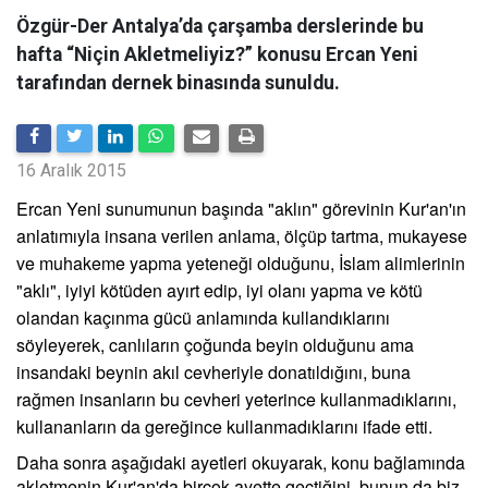
Özgür-Der Antalya’da çarşamba derslerinde bu
hafta “Niçin Akletmeliyiz?” konusu Ercan Yeni
tarafından dernek binasında sunuldu.
16 Aralık 2015
Ercan Yeni sunumunun başında "aklın" görevinin Kur'an'ın
anlatımıyla insana verilen anlama, ölçüp tartma, mukayese
ve muhakeme yapma yeteneği olduğunu, İslam alimlerinin
"aklı", iyiyi kötüden ayırt edip, iyi olanı yapma ve kötü
olandan kaçınma gücü anlamında kullandıklarını
söyleyerek, canlıların çoğunda beyin olduğunu ama
insandaki beynin akıl cevheriyle donatıldığını, buna
rağmen insanların bu cevheri yeterince kullanmadıklarını,
kullananların da gereğince kullanmadıklarını ifade etti.
Daha sonra aşağıdaki ayetleri okuyarak, konu bağlamında
akletmenin Kur'an'da birçok ayette geçtiğini, bunun da biz