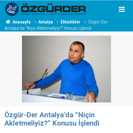
Anasayfa
Antalya
Etkinlikler
Özgür-Der
Antalya’da “Niçin Akletmeliyiz?” Konusu İşlendi
Özgür-Der Antalya’da “Niçin
Akletmeliyiz?” Konusu İşlendi