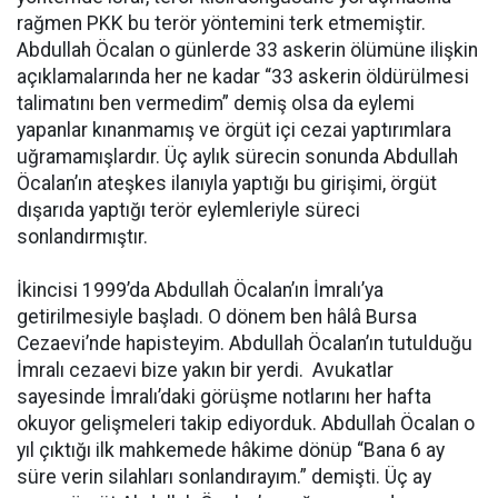
rağmen PKK bu terör yöntemini terk etmemiştir.
Abdullah Öcalan o günlerde 33 askerin ölümüne ilişkin
açıklamalarında her ne kadar “33 askerin öldürülmesi
talimatını ben vermedim” demiş olsa da eylemi
yapanlar kınanmamış ve örgüt içi cezai yaptırımlara
uğramamışlardır. Üç aylık sürecin sonunda Abdullah
Öcalan’ın ateşkes ilanıyla yaptığı bu girişimi, örgüt
dışarıda yaptığı terör eylemleriyle süreci
sonlandırmıştır.
İkincisi 1999’da Abdullah Öcalan’ın İmralı’ya
getirilmesiyle başladı. O dönem ben hâlâ Bursa
Cezaevi’nde hapisteyim. Abdullah Öcalan’ın tutulduğu
İmralı cezaevi bize yakın bir yerdi. Avukatlar
sayesinde İmralı’daki görüşme notlarını her hafta
okuyor gelişmeleri takip ediyorduk. Abdullah Öcalan o
yıl çıktığı ilk mahkemede hâkime dönüp “Bana 6 ay
süre verin silahları sonlandırayım.” demişti. Üç ay