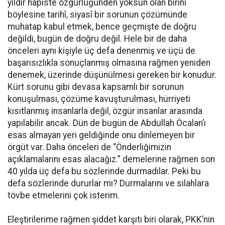
yıldır hapiste özgürlüğünden yoksun olan birini
böylesine tarihî, siyasî bir sorunun çözümünde
muhatap kabul etmek, bence geçmişte de doğru
değildi, bugün de doğru değil. Hele bir de daha
önceleri aynı kişiyle üç defa denenmiş ve üçü de
başarısızlıkla sonuçlanmış olmasına rağmen yeniden
denemek, üzerinde düşünülmesi gereken bir konudur.
Kürt sorunu gibi devasa kapsamlı bir sorunun
konuşulması, çözüme kavuşturulması, hürriyeti
kısıtlanmış insanlarla değil, özgür insanlar arasında
yapılabilir ancak. Dün de bugün de Abdullah Öcalan’ı
esas almayan yeri geldiğinde onu dinlemeyen bir
örgüt var. Daha önceleri de “Önderliğimizin
açıklamalarını esas alacağız.” demelerine rağmen son
40 yılda üç defa bu sözlerinde durmadılar. Peki bu
defa sözlerinde dururlar mı? Durmalarını ve silahlara
tövbe etmelerini çok isterim.
Eleştirilerime rağmen şiddet karşıtı biri olarak, PKK’nin