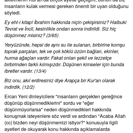
insanların kulak vermesi gereken önemli bir uyarı olduğunu
söyledi.
Ey ehl-i kitap! İbrahim hakkında niçin çekişirsiniz? Halbuki
Tevrat ve İncil, kesinlikle ondan sonra indirildi. Siz hiç
düşünmez misiniz? (3/65)
Yeryüzünde, hepsi de aynı su ile sulanan, birbirine komşu
toprak parçaları, tek ve çok köklü üzüm bağları, ekinler,
hurma ağaçları vardır. Fakat onları şekil ve lezzetçe
birbirinden farklı kılmışızdır. Düşünen kimseler için bunda
ibretler vardır. (13/4)
Biz onu, akıl erdiresiniz diye Arapça bir Kur'an olarak
indirdik. (12/2)
Ercan Yeni dinleyicilere "insanların gerçekten gereğince
düşünüp düşünmediklerini" sordu ve "eğer
düşünmüyorlarsa" neden düşünmedikleri hakkında
konuşmak isteyenlere söz verdi ve ardından "Acaba Allah
(cc) bizden neyi düşünmemizi istiyor?" konusuyla ilgili
ayetleri de okuyarak konu hakkında açıklamalarda