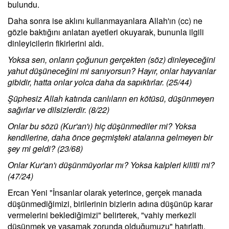
bulundu.
Daha sonra ise aklını kullanmayanlara Allah'ın (cc) ne
gözle baktığını anlatan ayetleri okuyarak, bununla ilgili
dinleyicilerin fikirlerini aldı.
Yoksa sen, onların çoğunun gerçekten (söz) dinleyeceğini
yahut düşüneceğini mi sanıyorsun? Hayır, onlar hayvanlar
gibidir, hatta onlar yolca daha da sapıktırlar. (25/44)
Şüphesiz Allah katında canlıların en kötüsü, düşünmeyen
sağırlar ve dilsizlerdir. (8/22)
Onlar bu sözü (Kur'an'ı) hiç düşünmediler mi? Yoksa
kendilerine, daha önce geçmişteki atalarına gelmeyen bir
şey mi geldi? (23/68)
Onlar Kur'an'ı düşünmüyorlar mı? Yoksa kalpleri kilitli mi?
(47/24)
Ercan Yeni "İnsanlar olarak yeterince, gerçek manada
düşünmediğimizi, birilerinin bizlerin adına düşünüp karar
vermelerini beklediğimizi" belirterek, "vahiy merkezli
düşünmek ve yaşamak zorunda olduğumuzu" hatırlattı.