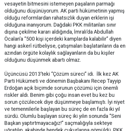
vesayetin bitmesini istemeyen paşaların parmağı
olduğunu düşünüyorum. AK parti hükümetinin yapmış
olduğu reformlardan rahatsızlık duyan erklerin işi
olduğuna inanıyorum. Dağdaki PKK militanları sınır
dışına çekilme kararı aldığında, İmralı’da Abdullah
Öcalan’a “500 kişi içerdeki kamplarda kalabilir” diyen
hangi askerî rütbeliyse, çatışmaları başlatanların da en
azından örgüte kolaylık sağlayanların da bu kişiler
olduğunu düşünmek abartı olmaz.
Üçüncüsü 2013’teki “Çözüm süreci” idi. İlk kez AK
Parti Hükümeti ve dönemin Başbakanı Recep Tayyip
Erdoğan açık biçimde sorunun çözümü için önemli
riskler aldı. Benim gibi çoğu insan evet bu kez bu
sorun çözülecek diye düşünmeye başlamıştı. İyi niyet
ve temennilerle başlayan bu süreç de en fazla iki yıl
sürdü. Olumlu başlayan süreç iki yılın sonunda “Seni
Başkan yaptırtmayacağız!” saçmalığıyla sekteye
uğratılıp, akabinde hendek çukurlarına gömüldü. PKK