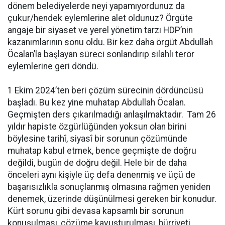
dönem belediyelerde neyi yapamıyordunuz da
çukur/hendek eylemlerine alet oldunuz? Örgüte
angaje bir siyaset ve yerel yönetim tarzı HDP’nin
kazanımlarının sonu oldu. Bir kez daha örgüt Abdullah
Öcalan’la başlayan süreci sonlandırıp silahlı terör
eylemlerine geri döndü.
1 Ekim 2024’ten beri çözüm sürecinin dördüncüsü
başladı. Bu kez yine muhatap Abdullah Öcalan.
Geçmişten ders çıkarılmadığı anlaşılmaktadır. Tam 26
yıldır hapiste özgürlüğünden yoksun olan birini
böylesine tarihî, siyasî bir sorunun çözümünde
muhatap kabul etmek, bence geçmişte de doğru
değildi, bugün de doğru değil. Hele bir de daha
önceleri aynı kişiyle üç defa denenmiş ve üçü de
başarısızlıkla sonuçlanmış olmasına rağmen yeniden
denemek, üzerinde düşünülmesi gereken bir konudur.
Kürt sorunu gibi devasa kapsamlı bir sorunun
konuşulması, çözüme kavuşturulması, hürriyeti