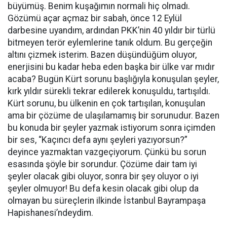
büyümüş. Benim kuşağımın normali hiç olmadı.
Gözümü açar açmaz bir sabah, önce 12 Eylül
darbesine uyandım, ardından PKK’nin 40 yıldır bir türlü
bitmeyen terör eylemlerine tanık oldum. Bu gerçeğin
altını çizmek isterim. Bazen düşündüğüm oluyor,
enerjisini bu kadar heba eden başka bir ülke var mıdır
acaba? Bugün Kürt sorunu başlığıyla konuşulan şeyler,
kırk yıldır sürekli tekrar edilerek konuşuldu, tartışıldı.
Kürt sorunu, bu ülkenin en çok tartışılan, konuşulan
ama bir çözüme de ulaşılamamış bir sorunudur. Bazen
bu konuda bir şeyler yazmak istiyorum sonra içimden
bir ses, “Kaçıncı defa aynı şeyleri yazıyorsun?”
deyince yazmaktan vazgeçiyorum. Çünkü bu sorun
esasında şöyle bir sorundur. Çözüme dair tam iyi
şeyler olacak gibi oluyor, sonra bir şey oluyor o iyi
şeyler olmuyor! Bu defa kesin olacak gibi olup da
olmayan bu süreçlerin ilkinde İstanbul Bayrampaşa
Hapishanesi’ndeydim.