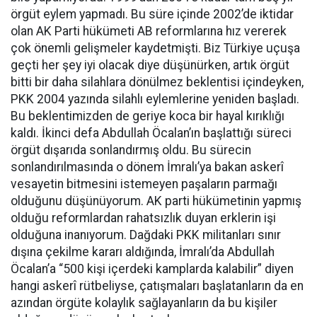
örgüt eylem yapmadı. Bu süre içinde 2002’de iktidar
olan AK Parti hükümeti AB reformlarına hız vererek
çok önemli gelişmeler kaydetmişti. Biz Türkiye uçuşa
geçti her şey iyi olacak diye düşünürken, artık örgüt
bitti bir daha silahlara dönülmez beklentisi içindeyken,
PKK 2004 yazında silahlı eylemlerine yeniden başladı.
Bu beklentimizden de geriye koca bir hayal kırıklığı
kaldı. İkinci defa Abdullah Öcalan’ın başlattığı süreci
örgüt dışarıda sonlandırmış oldu. Bu sürecin
sonlandırılmasında o dönem İmralı’ya bakan askerî
vesayetin bitmesini istemeyen paşaların parmağı
olduğunu düşünüyorum. AK parti hükümetinin yapmış
olduğu reformlardan rahatsızlık duyan erklerin işi
olduğuna inanıyorum. Dağdaki PKK militanları sınır
dışına çekilme kararı aldığında, İmralı’da Abdullah
Öcalan’a “500 kişi içerdeki kamplarda kalabilir” diyen
hangi askerî rütbeliyse, çatışmaları başlatanların da en
azından örgüte kolaylık sağlayanların da bu kişiler