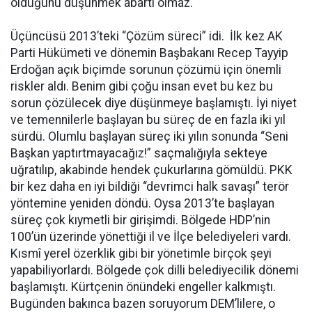
olduğunu düşünmek abartı olmaz.
Üçüncüsü 2013’teki “Çözüm süreci” idi. İlk kez AK
Parti Hükümeti ve dönemin Başbakanı Recep Tayyip
Erdoğan açık biçimde sorunun çözümü için önemli
riskler aldı. Benim gibi çoğu insan evet bu kez bu
sorun çözülecek diye düşünmeye başlamıştı. İyi niyet
ve temennilerle başlayan bu süreç de en fazla iki yıl
sürdü. Olumlu başlayan süreç iki yılın sonunda “Seni
Başkan yaptırtmayacağız!” saçmalığıyla sekteye
uğratılıp, akabinde hendek çukurlarına gömüldü. PKK
bir kez daha en iyi bildiği “devrimci halk savaşı” terör
yöntemine yeniden döndü. Oysa 2013’te başlayan
süreç çok kıymetli bir girişimdi. Bölgede HDP’nin
100’ün üzerinde yönettiği il ve İlçe belediyeleri vardı.
Kısmî yerel özerklik gibi bir yönetimle birçok şeyi
yapabiliyorlardı. Bölgede çok dilli belediyecilik dönemi
başlamıştı. Kürtçenin önündeki engeller kalkmıştı.
Bugünden bakınca bazen soruyorum DEM’lilere, o