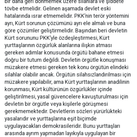
bir daha geri dönmemek üzere silahlara ve şiddete
tövbe etmelidir. Gelinen aşamada devlet eski
hatalarında ısrar etmemelidir. PKK’nin terör yöntemini
ayrı, Kürt sorunun çözümünü ayrı ele almalı ve buna
göre çözümler geliştirmelidir. Başından beri devletin
Kürt sorununu PKK’yle özdeşleştirmesi, Kürt
yurttaşlarının özgürlük alanlarına ilişkin atması
gereken adımlar konusunda örgütü bahane etmesi
doğru bir tutum değildi. Devletin örgütle konuşması
müzakere etmesi gereken tek konu örgütün elindeki
silahlar olabilir ancak. Örgütün silahsızlandırılması için
müzakere yapılabilir, ama Kürt yurttaşlarının anadilinin
korunması, Kürt kültürünün özgürlükler içinde
geliştirilmesi, yasal güvencelere kavuşturulması için
devletin bir örgütle veya kişilerle görüşmesi
gerekmemektedir. Devletlerin sözleri yürürlükteki
yasalarıdır ve yurttaşlarına eşit biçimde
uygulayacakları demokrasileridir. Bunu yurttaşları
arasında ayrım yapmadan layıkıyla uygulayan bir