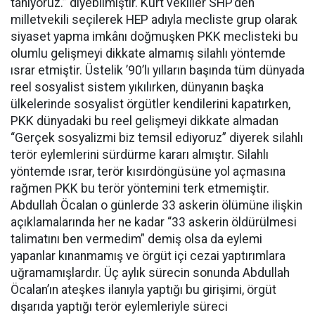
tanıyoruz.” diyebilmiştir. Kürt vekiller SHP’den
milletvekili seçilerek HEP adıyla mecliste grup olarak
siyaset yapma imkânı doğmuşken PKK meclisteki bu
olumlu gelişmeyi dikkate almamış silahlı yöntemde
ısrar etmiştir. Üstelik ’90’lı yılların başında tüm dünyada
reel sosyalist sistem yıkılırken, dünyanın başka
ülkelerinde sosyalist örgütler kendilerini kapatırken,
PKK dünyadaki bu reel gelişmeyi dikkate almadan
“Gerçek sosyalizmi biz temsil ediyoruz” diyerek silahlı
terör eylemlerini sürdürme kararı almıştır. Silahlı
yöntemde ısrar, terör kısırdöngüsüne yol açmasına
rağmen PKK bu terör yöntemini terk etmemiştir.
Abdullah Öcalan o günlerde 33 askerin ölümüne ilişkin
açıklamalarında her ne kadar “33 askerin öldürülmesi
talimatını ben vermedim” demiş olsa da eylemi
yapanlar kınanmamış ve örgüt içi cezai yaptırımlara
uğramamışlardır. Üç aylık sürecin sonunda Abdullah
Öcalan’ın ateşkes ilanıyla yaptığı bu girişimi, örgüt
dışarıda yaptığı terör eylemleriyle süreci