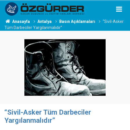
Anasayfa
Antalya
Basın Açıklamaları
“Sivil-Asker
Tüm Darbeciler Yargılanmalıdır”
“Sivil-Asker Tüm Darbeciler
Yargılanmalıdır”