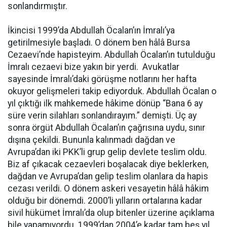
sonlandırmıştır.
İkincisi 1999’da Abdullah Öcalan’ın İmralı’ya
getirilmesiyle başladı. O dönem ben hâlâ Bursa
Cezaevi’nde hapisteyim. Abdullah Öcalan’ın tutulduğu
İmralı cezaevi bize yakın bir yerdi. Avukatlar
sayesinde İmralı’daki görüşme notlarını her hafta
okuyor gelişmeleri takip ediyorduk. Abdullah Öcalan o
yıl çıktığı ilk mahkemede hâkime dönüp “Bana 6 ay
süre verin silahları sonlandırayım.” demişti. Üç ay
sonra örgüt Abdullah Öcalan’ın çağrısına uydu, sınır
dışına çekildi. Bununla kalınmadı dağdan ve
Avrupa’dan iki PKK’li grup gelip devlete teslim oldu.
Biz af çıkacak cezaevleri boşalacak diye beklerken,
dağdan ve Avrupa’dan gelip teslim olanlara da hapis
cezası verildi. O dönem askeri vesayetin hâlâ hâkim
olduğu bir dönemdi. 2000’li yılların ortalarına kadar
sivil hükümet İmralı’da olup bitenler üzerine açıklama
bile yapamıyordu. 1999’dan 2004’e kadar tam beş yıl