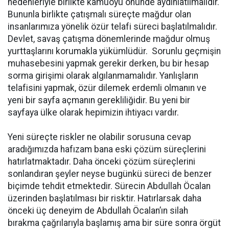
nedenleriyle birlikte kamuoyu önünde aydınlatılmalıdır.
Bununla birlikte çatışmalı süreçte mağdur olan
insanlarımıza yönelik özür telafi süreci başlatılmalıdır.
Devlet, savaş çatışma dönemlerinde mağdur olmuş
yurttaşlarını korumakla yükümlüdür. Sorunlu geçmişin
muhasebesini yapmak gerekir derken, bu bir hesap
sorma girişimi olarak algılanmamalıdır. Yanlışların
telafisini yapmak, özür dilemek erdemli olmanın ve
yeni bir sayfa açmanın gerekliliğidir. Bu yeni bir
sayfaya ülke olarak hepimizin ihtiyacı vardır.
Yeni süreçte riskler ne olabilir sorusuna cevap
aradığımızda hafızam bana eski çözüm süreçlerini
hatırlatmaktadır. Daha önceki çözüm süreçlerini
sonlandıran şeyler neyse bugünkü süreci de benzer
biçimde tehdit etmektedir. Sürecin Abdullah Öcalan
üzerinden başlatılması bir risktir. Hatırlarsak daha
önceki üç deneyim de Abdullah Öcalan’ın silah
bırakma çağrılarıyla başlamış ama bir süre sonra örgüt