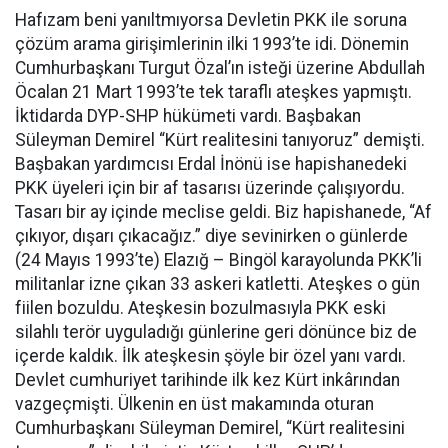
Hafızam beni yanıltmıyorsa Devletin PKK ile soruna
çözüm arama girişimlerinin ilki 1993’te idi. Dönemin
Cumhurbaşkanı Turgut Özal’ın isteği üzerine Abdullah
Öcalan 21 Mart 1993’te tek taraflı ateşkes yapmıştı.
İktidarda DYP-SHP hükümeti vardı. Başbakan
Süleyman Demirel “Kürt realitesini tanıyoruz” demişti.
Başbakan yardımcısı Erdal İnönü ise hapishanedeki
PKK üyeleri için bir af tasarısı üzerinde çalışıyordu.
Tasarı bir ay içinde meclise geldi. Biz hapishanede, “Af
çıkıyor, dışarı çıkacağız.” diye sevinirken o günlerde
(24 Mayıs 1993’te) Elazığ – Bingöl karayolunda PKK’li
militanlar izne çıkan 33 askeri katletti. Ateşkes o gün
fiilen bozuldu. Ateşkesin bozulmasıyla PKK eski
silahlı terör uyguladığı günlerine geri dönünce biz de
içerde kaldık. İlk ateşkesin şöyle bir özel yanı vardı.
Devlet cumhuriyet tarihinde ilk kez Kürt inkârından
vazgeçmişti. Ülkenin en üst makamında oturan
Cumhurbaşkanı Süleyman Demirel, “Kürt realitesini