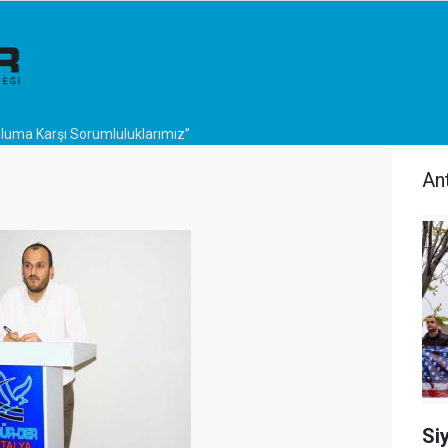
luma Karşı Sorumluluklarımız”
An
Si