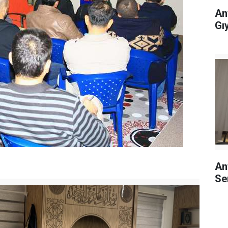
An
Gı
An
Se