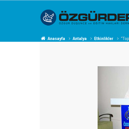
Anasayfa
Antalya
Etkinlikler
“Top