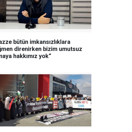
azze bütün imkansızlıklara
ğmen direnirken bizim umutsuz
maya hakkımız yok”