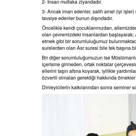
2- İnsan mutlaka ziyandadır.
3- Ancak iman edenler, salih amel (iyi işler) 
tavsiye edenler bunun dışındadır.
Öncelikle kendi çocuklarımızdan, ailemizde
olan çevremizdeki insanlardan başlayarak; A
etmek gibi bir sorumluluğumuz bulunmaktadır.
surelerden olan Asr suresi bile tek başına bi
Bir diğer sorumluluğumuzun ise Müslümanların
içerisine girmeden, ortak noktalar çerçevesi
ellerini taşın altına koyarak, iyilikte yardı
özverili olmaları gerektiği hakkında örnekl
Dinleyicilerin katkılarından sonra seminer s