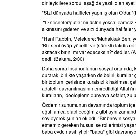
dinleyicilere sordu, aşağıda yazılı olan ay
"Sizi dünyada halifeler yapmış olan O'dur."
"O nesneler/putlar mı üstün yoksa, çaresiz 
sıkıntısını gideren ve sizi dünyada halifele
"Hani Rabbin, Meleklere: 'Muhakkak Ben, ye
'Biz seni övüp-yüceltir ve (sürekli) takdis e
akıtacak birini mi var edeceksin?' dediler. (A
dedi. (Bakara, 2/30)
Daha sonra insanoğlunun sosyal ortamda, ken
durarak, birlikte yaşarken de belirli kurallar
bir toplum içerisinde kuralsızlık hakimse, ç
adaletli davranılmasının emredildiği Allah'ın
kuralların, ideolojilerin dünyaya sefalet, z
Özdemir sunumunun devamında toplum içerisin
oğul, amca olabileceğimiz gibi aynı zamanda
söyleyerek şunları ekledi: "Bir bireyin sosyal
etmemiz gereken husus ise rollerimizi yaşark
baba evde nasıl iyi bir "baba" gibi davranıyorsa