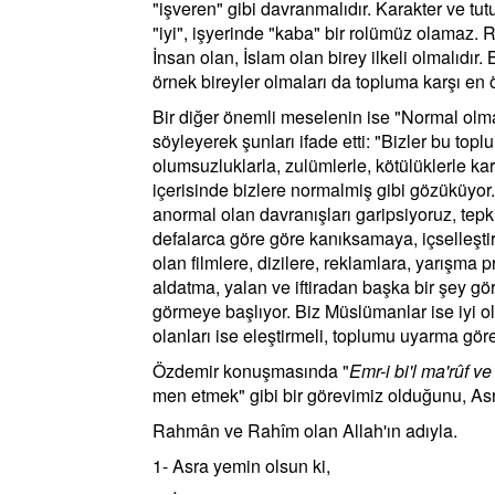
"işveren" gibi davranmalıdır. Karakter ve tu
"iyi", işyerinde "kaba" bir rolümüz olamaz. R
İnsan olan, İslam olan birey ilkeli olmalıdır
örnek bireyler olmaları da topluma karşı en 
Bir diğer önemli meselenin ise "Normal olm
söyleyerek şunları ifade etti: "Bizler bu to
olumsuzluklarla, zulümlerle, kötülüklerle k
içerisinde bizlere normalmiş gibi gözüküyor.
anormal olan davranışları garipsiyoruz, tepk
defalarca göre göre kanıksamaya, içselleşt
olan filmlere, dizilere, reklamlara, yarışma 
aldatma, yalan ve iftiradan başka bir şey gö
görmeye başlıyor. Biz Müslümanlar ise iyi ol
olanları ise eleştirmeli, toplumu uyarma gö
Özdemir konuşmasında "
Emr-i bi'l ma'rûf v
men etmek" gibi bir görevimiz olduğunu, Asr 
Rahmân ve Rahîm olan Allah'ın adıyla.
1- Asra yemin olsun ki,