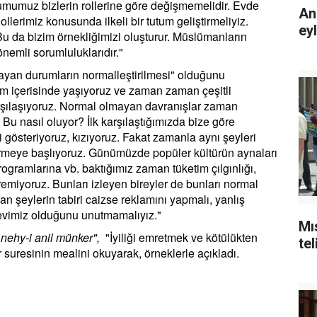
tumumuz bizlerin rollerine göre değişmemelidir. Evde
An
ollerimiz konusunda ilkeli bir tutum geliştirmeliyiz.
ey
. Bu da bizim örnekliğimizi oluşturur. Müslümanların
önemli sorumluluklarıdır."
ayan durumların normalleştirilmesi" olduğunu
plum içerisinde yaşıyoruz ve zaman zaman çeşitli
arşılaşıyoruz. Normal olmayan davranışlar zaman
 Bu nasıl oluyor? İlk karşılaştığımızda bize göre
i gösteriyoruz, kızıyoruz. Fakat zamanla aynı şeyleri
irmeye başlıyoruz. Günümüzde popüler kültürün aynaları
programlarına vb. baktığımız zaman tüketim çılgınlığı,
remiyoruz. Bunları izleyen bireyler de bunları normal
an şeylerin tabiri caizse reklamını yapmalı, yanlış
revimiz olduğunu unutmamalıyız."
Mı
e nehy-i anil münker",
"İyiliği emretmek ve kötülükten
tel
suresinin mealini okuyarak, örneklerle açıkladı.