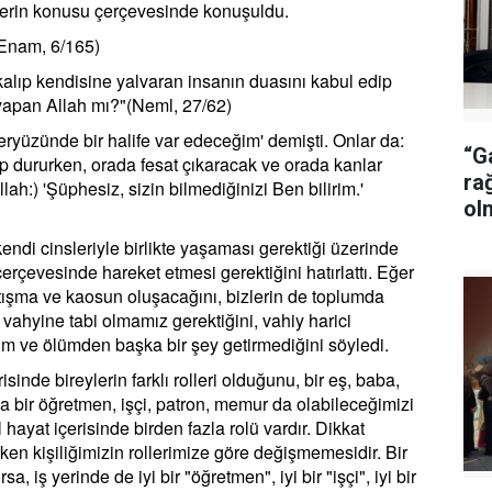
etlerin konusu çerçevesinde konuşuldu.
(Enam, 6/165)
kalıp kendisine yalvaran insanın duasını kabul edip
r yapan Allah mı?"(Neml, 27/62)
ryüzünde bir halife var edeceğim' demişti. Onlar da:
“G
dip dururken, orada fesat çıkaracak ve orada kanlar
ra
llah:) 'Şüphesiz, sizin bilmediğinizi Ben bilirim.'
ol
di cinsleriyle birlikte yaşaması gerektiği üzerinde
 çerçevesinde hareket etmesi gerektiğini hatırlattı. Eğer
atışma ve kaosun oluşacağını, bizlerin de toplumda
 vahyine tabi olmamız gerektiğini, vahiy harici
ulüm ve ölümden başka bir şey getirmediğini söyledi.
de bireylerin farklı rolleri olduğunu, bir eş, baba,
 bir öğretmen, işçi, patron, memur da olabileceğimizi
 hayat içerisinde birden fazla rolü vardır. Dikkat
en kişiliğimizin rollerimize göre değişmemesidir. Bir
, iş yerinde de iyi bir "öğretmen", iyi bir "işçi", iyi bir