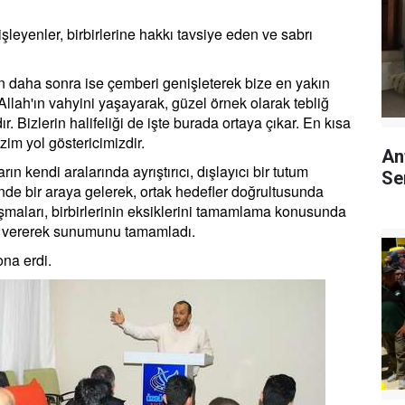
işleyenler, birbirlerine hakkı tavsiye eden ve sabrı
n daha sonra ise çemberi genişleterek bize en yakın
llah'ın vahyini yaşayarak, güzel örnek olarak tebliğ
 Bizlerin halifeliği de işte burada ortaya çıkar. En kısa
zim yol göstericimizdir.
An
 kendi aralarında ayrıştırıcı, dışlayıcı bir tutum
Se
nde bir araya gelerek, ortak hedefler doğrultusunda
mlaşmaları, birbirlerinin eksiklerini tamamlama konusunda
er vererek sunumunu tamamladı.
ona erdi.