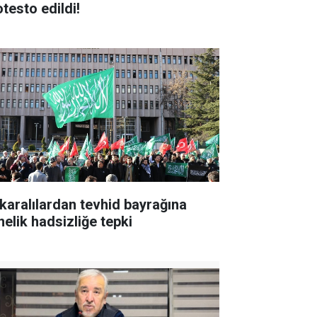
otesto edildi!
karalılardan tevhid bayrağına
nelik hadsizliğe tepki