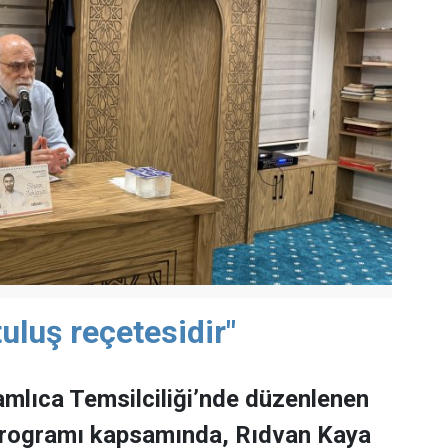
uluş reçetesidir"
mlıca Temsilciliği’nde düzenlenen
programı kapsamında, Rıdvan Kaya