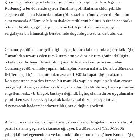
gayri müslimlerle yasal olarak eşitlenmesi vb. uygulamalara değindi.
Kurbanoğlu bu dönemde ayrıca Tanzimat politikalarını ciddi şekilde
eleştiren dönemin islamcılarından (Ali Suavi vd.) örnekler verdi. Bunların
aynı zamanda A.Hamit'e bile muhalefet ettiklerini belirtti. Aslında her baskı
ortamında olduğu gibi uygulanan bu batılı politikaların da gelişen,
sorgulayan bir İslamcılığı beraberinde doğurduğu tesbitinde bulundu.
Cumhuriyet dönemine gelindiğindeyse, kurucu laik kadrolara göre laikliğin,
Osmanlıdan tevarüs eden tüm kurumların ve dine ait tüm görünürlülüğün
ortadan kaldırılması demek olduğunu ifade eden konuşmacı ardından
Cumhuriyet döneminde yapılan inkılapları kısaca anlattı. Daha bu dönemde
İHL'lerin açıldığı ama tutturulamayarak 1930'da kapatıldığını aktardı.
Konuşmasında tepeden inmeci bir mantıkla yapılan uygulamalardan ezanın
türkçeleştirilmesi, camilerdeki Arapça lafızların kaldırılması, Hacca gitmenin
engellenmesi... vb. bir çok baskıya değindi. İlginç olanın da bu uygulamalar
yapılırken yasal çerçeveyi aşacak kadar yasal düzenlemeye ihtiyaç
duymayacak kadar rahat davranıldığının olduğunu belirtti.
Ama bu baskıcı sistem konjonktürel, küresel ve iç dengelerin baskısıyla çok
partili sisteme geçilerek akamete uğruyor. Bu dönemdeki (1950-1960lı
yıllar) küresel egemenlerin ve konjonktürün durumuna değinen Kurbanoğlu,