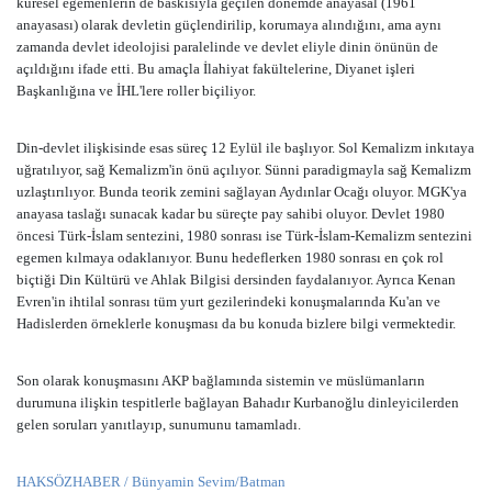
küresel egemenlerin de baskısıyla geçilen dönemde anayasal (1961
anayasası) olarak devletin güçlendirilip, korumaya alındığını, ama aynı
zamanda devlet ideolojisi paralelinde ve devlet eliyle dinin önünün de
açıldığını ifade etti. Bu amaçla İlahiyat fakültelerine, Diyanet işleri
Başkanlığına ve İHL'lere roller biçiliyor.
Din-devlet ilişkisinde esas süreç 12 Eylül ile başlıyor. Sol Kemalizm inkıtaya
uğratılıyor, sağ Kemalizm'in önü açılıyor. Sünni paradigmayla sağ Kemalizm
uzlaştırılıyor. Bunda teorik zemini sağlayan Aydınlar Ocağı oluyor. MGK'ya
anayasa taslağı sunacak kadar bu süreçte pay sahibi oluyor. Devlet 1980
öncesi Türk-İslam sentezini, 1980 sonrası ise Türk-İslam-Kemalizm sentezini
egemen kılmaya odaklanıyor. Bunu hedeflerken 1980 sonrası en çok rol
biçtiği Din Kültürü ve Ahlak Bilgisi dersinden faydalanıyor. Ayrıca Kenan
Evren'in ihtilal sonrası tüm yurt gezilerindeki konuşmalarında Ku'an ve
Hadislerden örneklerle konuşması da bu konuda bizlere bilgi vermektedir.
Son olarak konuşmasını AKP bağlamında sistemin ve müslümanların
durumuna ilişkin tespitlerle bağlayan Bahadır Kurbanoğlu dinleyicilerden
gelen soruları yanıtlayıp, sunumunu tamamladı.
HAKSÖZHABER / Bünyamin Sevim/Batman