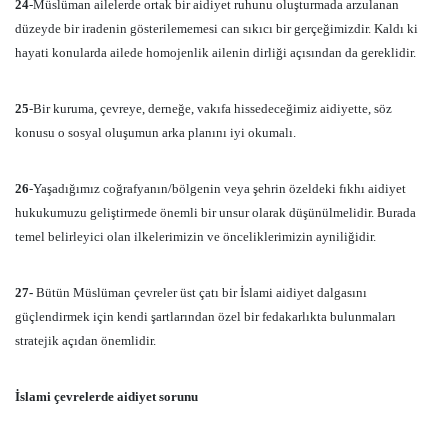
24
-Müslüman ailelerde ortak bir aidiyet ruhunu oluşturmada arzulanan
düzeyde bir iradenin gösterilememesi can sıkıcı bir gerçeğimizdir. Kaldı ki
hayati konularda ailede homojenlik ailenin dirliği açısından da gereklidir.
25
-Bir kuruma, çevreye, derneğe, vakıfa hissedeceğimiz aidiyette, söz
konusu o sosyal oluşumun arka planını iyi okumalı.
26
-Yaşadığımız coğrafyanın/bölgenin veya şehrin özeldeki fıkhı aidiyet
hukukumuzu geliştirmede önemli bir unsur olarak düşünülmelidir. Burada
temel belirleyici olan ilkelerimizin ve önceliklerimizin ayniliğidir.
27-
Bütün Müslüman çevreler üst çatı bir İslami aidiyet dalgasını
güçlendirmek için kendi şartlarından özel bir fedakarlıkta bulunmaları
stratejik açıdan önemlidir.
İslami çevrelerde aidiyet sorunu