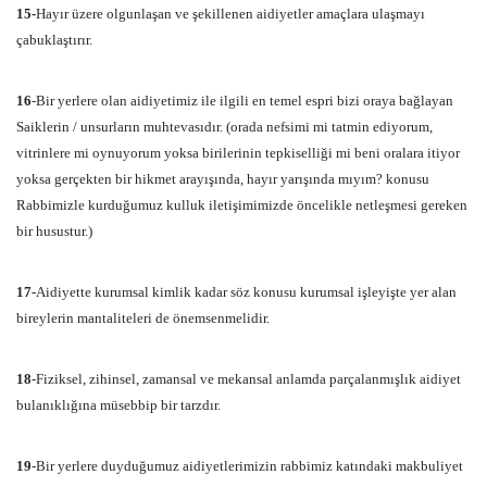
15-
Hayır üzere olgunlaşan ve şekillenen aidiyetler amaçlara ulaşmayı
çabuklaştırır.
16
-Bir yerlere olan aidiyetimiz ile ilgili en temel espri bizi oraya bağlayan
Saiklerin / unsurların muhtevasıdır. (orada nefsimi mi tatmin ediyorum,
vitrinlere mi oynuyorum yoksa birilerinin tepkiselliği mi beni oralara itiyor
yoksa gerçekten bir hikmet arayışında, hayır yarışında mıyım? konusu
Rabbimizle kurduğumuz kulluk iletişimimizde öncelikle netleşmesi gereken
bir husustur.)
17-
Aidiyette kurumsal kimlik kadar söz konusu kurumsal işleyişte yer alan
bireylerin mantaliteleri de önemsenmelidir.
18
-Fiziksel, zihinsel, zamansal ve mekansal anlamda parçalanmışlık aidiyet
bulanıklığına müsebbip bir tarzdır.
19
-Bir yerlere duyduğumuz aidiyetlerimizin rabbimiz katındaki makbuliyet