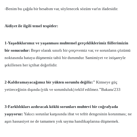
-Benim bu çağda bir hesabım var, söylenecek sözüm var'ın ifadesidir.
Aidiyet ile ilgili temel tespitler:
1-Yaşadıklarımız ve yaşanması muhtemel gerçekliklerimiz fiillerimizin
bir sonucudur:
Beşer olarak sınırlı bir çerçevemiz var, ve sorunların çözümü
noktasında hataya düşmemiz tabii bir durumdur. Samimiyet ve istişareyle
şekillenen her içtihat değerlidir.
2-Kaldıramayacağımız bir yükten sorumlu değiliz:"
Kimseye güç
yetireceğinin dışında (yük ve sorumluluk) teklif edilmez.
"
Bakara/233
3-Farklılıkları azdıracak köklü sorunları muhtevi bir coğrafyada
yaşıyoruz:
Yakıcı
sorunlar karşısında ifrat ve tefrit dengesinin korunması; ne
aşırı hassasiyet ne de tamamen yok sayma handikaplarına düşmemek.