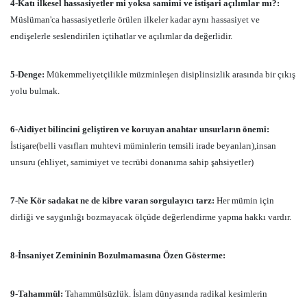
4-Katı ilkesel hassasiyetler mi yoksa samimi ve istişari açılımlar mı?:
Müslüman'ca hassasiyetlerle örülen ilkeler kadar aynı hassasiyet ve
endişelerle seslendirilen içtihatlar ve açılımlar da değerlidir.
5-Denge:
Mükemmeliyetçilikle müzminleşen disiplinsizlik arasında bir çıkış
yolu bulmak.
6-Aidiyet bilincini geliştiren ve koruyan anahtar unsurların önemi:
İstişare(belli vasıfları muhtevi müminlerin temsili irade beyanları),insan
unsuru (ehliyet, samimiyet ve tecrübi donanıma sahip şahsiyetler)
7-Ne Kör sadakat ne de kibre varan sorgulayıcı tarz:
Her mümin için
dirliği ve saygınlığı bozmayacak ölçüde değerlendirme yapma hakkı vardır.
8-İnsaniyet Zemininin Bozulmamasına Özen Gösterme:
9-Tahammül:
Tahammülsüzlük. İslam dünyasında radikal
kesimlerin