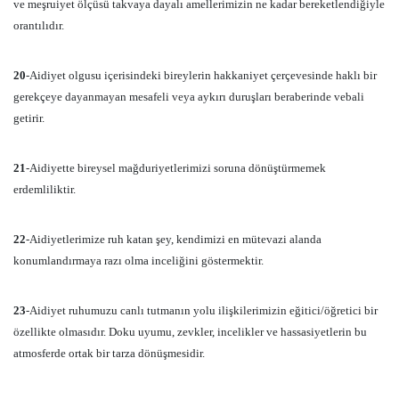
ve meşruiyet ölçüsü takvaya dayalı amellerimizin ne kadar bereketlendiğiyle
orantılıdır.
20
-Aidiyet olgusu içerisindeki bireylerin hakkaniyet çerçevesinde haklı bir
gerekçeye dayanmayan mesafeli veya aykırı duruşları beraberinde vebali
getirir.
21
-Aidiyette bireysel mağduriyetlerimizi soruna dönüştürmemek
erdemliliktir.
22
-Aidiyetlerimize ruh katan şey, kendimizi en mütevazi alanda
konumlandırmaya razı olma inceliğini göstermektir.
23
-Aidiyet ruhumuzu canlı tutmanın yolu ilişkilerimizin eğitici/öğretici bir
özellikte olmasıdır. Doku uyumu, zevkler, incelikler ve hassasiyetlerin bu
atmosferde ortak bir tarza dönüşmesidir.