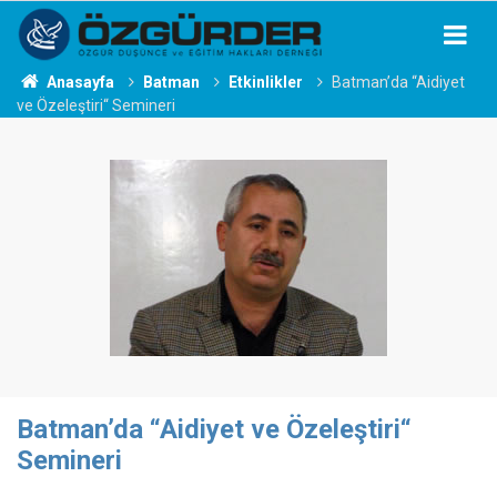
Anasayfa
Batman
Etkinlikler
Batman’da “Aidiyet
ve Özeleştiri“ Semineri
Batman’da “Aidiyet ve Özeleştiri“
Semineri