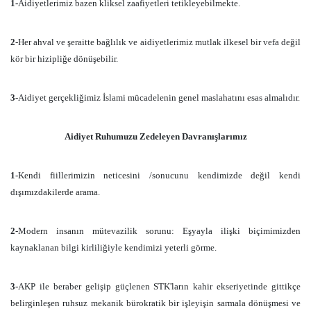
1-
Aidiyetlerimiz bazen kliksel zaafiyetleri tetikleyebilmekte.
2
-Her ahval ve şeraitte bağlılık ve aidiyetlerimiz mutlak ilkesel bir vefa değil
kör bir hizipliğe dönüşebilir.
3-
Aidiyet gerçekliğimiz İslami mücadelenin genel maslahatını esas almalıdır.
Aidiyet Ruhumuzu Zedeleyen Davranışlarımız
1-
Kendi fiillerimizin neticesini /sonucunu kendimizde değil kendi
dışımızdakilerde arama.
2
-Modern insanın mütevazilik sorunu: Eşyayla ilişki biçimimizden
kaynaklanan bilgi kirliliğiyle kendimizi yeterli görme.
3-
AKP ile beraber gelişip güçlenen STK'ların kahir ekseriyetinde gittikçe
belirginleşen ruhsuz mekanik bürokratik bir işleyişin sarmala dönüşmesi ve