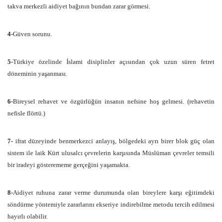
takva merkezli aidiyet bağının bundan zarar görmesi.
4-
Güven sorunu.
5-
Türkiye özelinde İslami disiplinler açısından çok uzun süren fetret
döneminin yaşanması.
6-
Bireysel rehavet ve özgürlüğün insanın nefsine hoş gelmesi. (rehavetin
nefisle flörtü.)
7-
ifrat düzeyinde benmerkezci anlayış, bölgedeki ayrı birer blok güç olan
sistem ile laik Kürt ulusalcı çevrelerin karşısında Müslüman çevreler temsili
bir iradeyi gösterememe gerçeğini yaşamakta.
8-
Aidiyet ruhuna zarar verme durumunda olan bireylere karşı eğitimdeki
söndürme yöntemiyle zararlarını ekseriye indirebilme metodu tercih edilmesi
hayırlı olabilir.