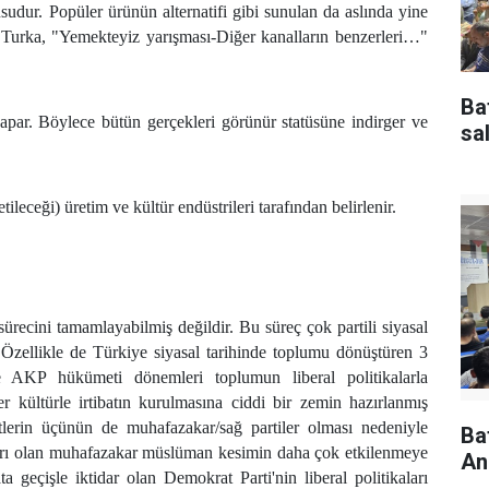
sudur. Popüler ürünün alternatifi gibi sunulan da aslında yine
 Turka, "Yemekteyiz yarışması-Diğer kanalların benzerleri…"
Ba
apar. Böylece bütün gerçekleri görünür statüsüne indirger ve
sal
ileceği) üretim ve kültür endüstrileri tarafından belirlenir.
ürecini tamamlayabilmiş değildir. Bu süreç çok partili siyasal
 Özellikle de Türkiye siyasal tarihinde toplumu dönüştüren 3
 AKP hükümeti dönemleri toplumun liberal politikalarla
 kültürle irtibatın kurulmasına ciddi bir zemin hazırlanmış
erin üçünün de muhafazakar/sağ partiler olması nedeniyle
Ba
anları olan muhafazakar müslüman kesimin daha çok etkilenmeye
An
a geçişle iktidar olan Demokrat Parti'nin liberal politikaları