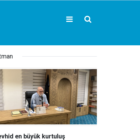
tman
evhid en büyük kurtuluş