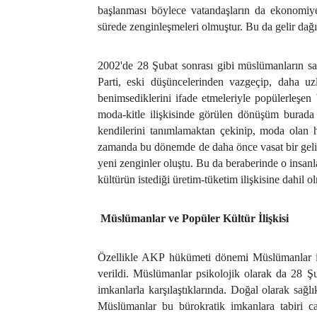
başlanması böylece vatandaşların da ekonomiye 
sürede zenginleşmeleri olmuştur. Bu da gelir dağıl
2002'de 28 Şubat sonrası gibi müslümanların sav
Parti, eski düşüncelerinden vazgeçip, daha u
benimsediklerini ifade etmeleriyle popülerleşe
moda-kitle ilişkisinde görülen dönüşüm burada 
kendilerini tanımlamaktan çekinip, moda olan
zamanda bu dönemde de daha önce vasat bir gelir
yeni zenginler oluştu. Bu da beraberinde o insanl
kültürün istediği üretim-tüketim ilişkisine dahil 
Müslümanlar ve Popüler Kültür İlişkisi
Özellikle AKP hükümeti dönemi Müslümanlar iç
verildi. Müslümanlar psikolojik olarak da 28 Şu
imkanlarla karşılaştıklarında. Doğal olarak sağl
Müslümanlar bu bürokratik imkanlara tabiri ca