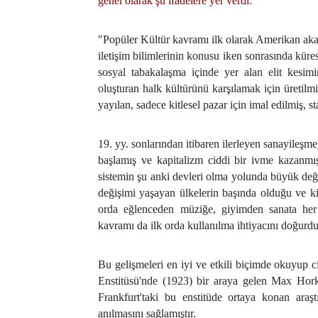
genel olarak şu ifadelere yer verdi:
"Popüler Kültür kavramı ilk olarak Amerikan akadem
iletişim bilimlerinin konusu iken sonrasında kür
sosyal tabakalaşma içinde yer alan elit kesim
oluşturan halk kültürünü karşılamak için üretilmişt
yayılan, sadece kitlesel pazar için imal edilmiş, s
19. yy. sonlarından itibaren ilerleyen sanayileşme
başlamış ve kapitalizm ciddi bir ivme kazanmışt
sistemin şu anki devleri olma yolunda büyük deği
değişimi yaşayan ülkelerin başında olduğu ve kit
orda eğlenceden müziğe, giyimden sanata her
kavramı da ilk orda kullanılma ihtiyacını doğurdu
Bu gelişmeleri en iyi ve etkili biçimde okuyup c
Enstitüsü'nde (1923) bir araya gelen Max Hork
Frankfurt'taki bu enstitüde ortaya konan araş
anılmasını sağlamıştır.