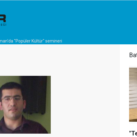
an'da "Popüler Kültür" semineri
Ba
"T