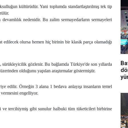
oksulluğun kültürüdür. Yani toplumda standartlaştırılmış tek tip
rülür.
in devamlılık nedenidir. Bu zalim sermayedarların sermayeleri
 edilecek olursa hemen hiç birinin bir klasik parça olamadığı
Ba
, sürükleyicilik gözlenir. Bu bağlamda Türkiye'de son yıllarda
dö
 üzerinden olduğunu yapılan araştırmalar göstermiştir.
yü
e edilir. Örneğin 3 alana 1 bedava anlayışı insanların temel
r vermesini engelliyor.
i ve tercihiymiş gibi sunulur halbuki tüm tüketicileri birbirine