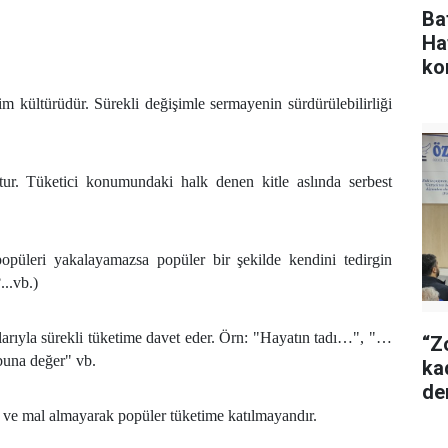
Ba
Ha
ko
im kültürüdür. Sürekli değişimle sermayenin sürdürülebilirliği
tur. Tüketici konumundaki halk denen kitle aslında serbest
opüleri yakalayamazsa popüler bir şekilde kendini tedirgin
...vb.)
nlarıyla sürekli tüketime davet eder. Örn: "Hayatın tadı…", "…
“Z
buna değer" vb.
ka
de
 ve mal almayarak popüler tüketime katılmayandır.