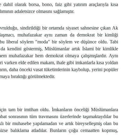
dahil olarak borsa, bono, faiz gibi yatırım araçlarıyla kısa
ımının adaletsizce olmasını sağlamıştır.
rulduğu, sindirildiği bir ortamda siyaset sahnesine çıkan Ak
zlaşmacı, muhafazakar aynı zaman da demokrat bir kimliği
n bu liberal söylem "moda" bir söylem ve düşünce oldu. Tabi
da kendini göstermiş, Müslümanlar artık İslami bir kimlikle
 hem muhafazakar hem demokrat olmaya çalışmışlardır. Aynı
i varken elde edilen makam, ihale gibi imkanlarla kısa yoldan
arın, daha önceki vasat tüketimlerinin kaybolup, yerini popüler
olmaya bıraktığı görülmektedir.
in tam bir imtihan oldu. İmkanların önceliği Müslümanlara
bat sonrasının tüm travmasını üzerlerinde taşımaktaydılar bu
ıklı bir muhasebe yapılamadan ve artık bireyselleşmiş olan bu
izse balıklama atladılar. Bunların çoğu cemaatten kopmuş,