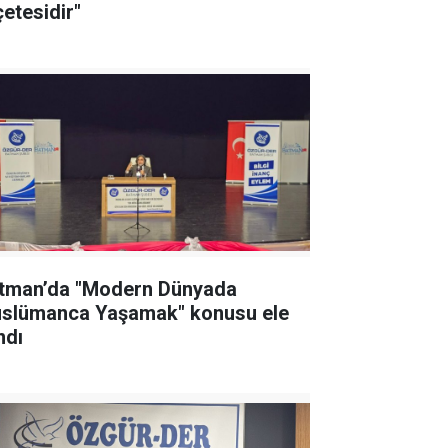
çetesidir"
tman’da "Modern Dünyada
slümanca Yaşamak" konusu ele
ndı