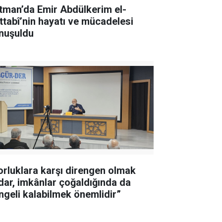
tman’da Emir Abdülkerim el-
ttabî’nin hayatı ve mücadelesi
nuşuldu
orluklara karşı direngen olmak
dar, imkânlar çoğaldığında da
ngeli kalabilmek önemlidir”