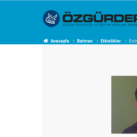
Anasayfa
Batman
Etkinlikler
Batm