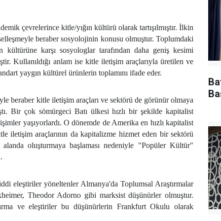
ik çevrelerince kitle/yığın kültürü olarak tartışılmıştır. İlkin
eselleşmeyle beraber sosyolojinin konusu olmuştur. Toplumdaki
in kültürüne karşı sosyologlar tarafından daha geniş kesimi
ir. Kullanıldığı anlam ise kitle iletişim araçlarıyla üretilen ve
tandart yaygın kültürel ürünlerin toplamını ifade eder.
Ba
Ba
yle beraber kitle iletişim araçları ve sektörü de görünür olmaya
ı. Bir çok sömürgeci Batı ülkesi hızlı bir şekilde kapitalist
şimler yaşıyorlardı. O dönemde de Amerika en hızlı kapitalist
le iletişim araçlarının da kapitalizme hizmet eden bir sektörü
 alanda oluşturmaya başlaması nedeniyle "Popüler Kültür"
.
iddi eleştiriler yöneltenler Almanya'da Toplumsal Araştırmalar
heimer, Theodor Adorno gibi marksist düşünürler olmuştur.
tırma ve eleştiriler bu düşünürlerin Frankfurt Okulu olarak