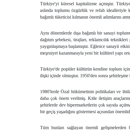
Türkiye'yi küresel kapitalizme açmıştır. Türk
aslında toplumu özgürlük ve refah idealleriyle 
bağımlı tüketicisi kılmanın önemli adımlarını atmı
Aynı dönemlerde dışa bağımlı bir sanayi toplumun
dağıtım şebekesi, tirajları, reklamcılık teknikle
yaygınlaşmaya başlamıştır. Eğlence sanayii etkin
meşruiyet kazanmasıyla yeni bir kültürel yapı orta
Türkiye'de popüler kültürün kendine toplum için
ilişki içinde olmuştur. 1950'den sonra şehirleşme 
1980'lerde Özal hükümetinin politikaları ve ihti
daha çok önem verilmiş. Kitle iletişim araçların
şehirlerde dev hipermarketlerin çok sayıda açılm
bir geçiş yaşadığını göstermesi açısından önemlidi
Tüm bunları sağlayan önemli gelişmelerden b