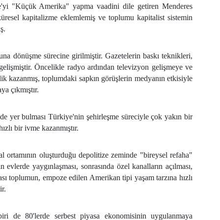
iye'yi "Küçük Amerika" yapma vaadini dile getiren Menderes
küresel kapitalizme eklemlemiş ve toplumu kapitalist sistemin
ş.
a dönüşme sürecine girilmiştir. Gazetelerin baskı teknikleri,
ri gelişmiştir. Öncelikle radyo ardından televizyon gelişmeye ve
lik kazanmış, toplumdaki sapkın görüşlerin medyanın etkisiyle
ya çıkmıştır.
de yer bulması Türkiye'nin şehirleşme süreciyle çok yakın bir
hızlı bir ivme kazanmıştır.
lal ortamının oluşturduğu depolitize zeminde "bireysel refaha"
ın evlerde yaygınlaşması, sonrasında özel kanalların açılması,
ası toplumun, empoze edilen Amerikan tipi yaşam tarzına hızlı
r.
iri de 80'lerde serbest piyasa ekonomisinin uygulanmaya