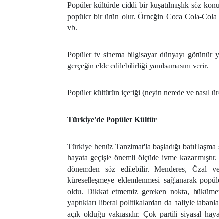
Popüler kültürde ciddi bir kuşatılmışlık söz konu
popüler bir ürün olur. Örneğin Coca Cola-Cola
vb.
Popüler tv sinema bilgisayar dünyayı görünür y
gerçeğin elde edilebilirliği yanılsamasını verir.
Popüler kültürün içeriği (neyin nerede ve nasıl üret
Türkiye'de Popüler Kültür
Türkiye henüz Tanzimat'la başladığı batılılaşma s
hayata geçişle önemli ölçüde ivme kazanmıştır.
dönemden söz edilebilir. Menderes, Özal ve
küreselleşmeye eklemlenmesi sağlanarak popüler
oldu. Dikkat etmemiz gereken nokta, hükümetl
yaptıkları liberal politikalardan da haliyle tab
açık olduğu vakıasıdır. Çok partili siyasal hayat