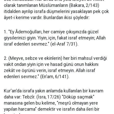
olarak tanımlanan Müslümanların (Bakara, 2/143)
itidalden ayrılıp israfa düşmelerini yasaklayan pek çok
âyet-i kerime vardır. Bunlardan ikisi şöyledir:
1. "Ey Âdemoğulları, her camiye çıkışınızda güzel
giysilerinizi giyin. Yiyin, için, fakat israf etmeyin; Allah
israf edenleri sevmez." (el-Araf 7/31).
2. (Meyve, sebze ve ekinlerin) her biri mahsul verdiği
vakit ondan yiyin için ve hasad günü onun hakkını
zekât ve öşrünü verin, israf etmeyin. Allah israf
edenleri sevmez." (En'am, 6/141).
Kur'an'da israfa yakın anlamda kullanılan bir kavram
daha var: Tebzîr. (İsra, 17/26) "Döküp saçmak"
manasına gelen bu kelime, "meşrû olmayan yere
yapılan harcama" demektir ve israfın daha ileri bir