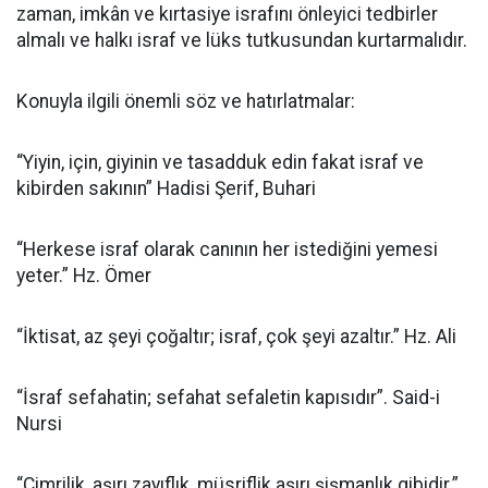
zaman, imkân ve kırtasiye israfını önleyici tedbirler
almalı ve halkı israf ve lüks tutkusundan kurtarmalıdır.
Konuyla ilgili önemli söz ve hatırlatmalar:
“Yiyin, için, giyinin ve tasadduk edin fakat israf ve
kibirden sakının” Hadisi Şerif, Buhari
“Herkese israf olarak canının her istediğini yemesi
yeter.” Hz. Ömer
“İktisat, az şeyi çoğaltır; israf, çok şeyi azaltır.” Hz. Ali
“İsraf sefahatin; sefahat sefaletin kapısıdır”. Said-i
Nursi
“Cimrilik, aşırı zayıflık, müsriflik aşırı şişmanlık gibidir.”