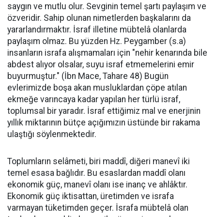
saygın ve mutlu olur. Sevginin temel şartı paylaşım ve
özveridir. Sahip olunan nimetlerden başkalarını da
yararlandırmaktır. İsraf illetine mübtelâ olanlarda
paylaşım olmaz. Bu yüzden Hz. Peygamber (s.a)
insanların israfa alışmamaları için "nehir kenarında bile
abdest alıyor olsalar, suyu israf etmemelerini emir
buyurmuştur." (İbn Mace, Tahare 48) Bugün
evlerimizde boşa akan musluklardan çöpe atılan
ekmeğe varıncaya kadar yapılan her türlü israf,
toplumsal bir yaradır. İsraf ettiğimiz mal ve enerjinin
yıllık miktarının bütçe açığımızın üstünde bir rakama
ulaştığı söylenmektedir.
Toplumların selâmeti, biri maddî, diğeri manevî iki
temel esasa bağlıdır. Bu esaslardan maddî olanı
ekonomik güç, manevî olanı ise inanç ve ahlâktır.
Ekonomik güç iktisattan, üretimden ve israfa
varmayan tüketimden geçer. İsrafa mübtelâ olan