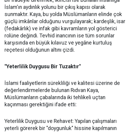
bir iradeyle direnmek; ikincisi ise bunalan insanlığa
İslam'ın aydınlık yolunu bir çıkış kapısı olarak
sunmaktır. Kaya, bu yolda Müslümanların elinde çok
güçlü imkânlar olduğunu vurgulayarak; kardeşlik, isar
(fedakârlık) ve infak gibi kavramların yol gösterici
rolüne değindi. Tevhid inancının ise tüm sorunlar
karşısında en büyük kılavuz ve yegâne kurtuluş
reçetesi olduğunun altını çizdi.
"Yeterlilik Duygusu Bir Tuzaktır"
İslami faaliyetlerin sürekliliği ve kalitesi üzerine de
değerlendirmelerde bulunan Rıdvan Kaya,
Müslümanların çabalarında iki tehlikeli uçtan
kaçınması gerektiğini ifade etti:
Yeterlilik Duygusu ve Rehavet: Yapılan çalışmaları
yeterli görerek bir "doygunluk" hissine kapılmanın