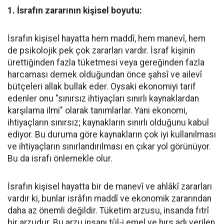
1. İsrafın zararının kişisel boyutu:
İsrafın kişisel hayatta hem maddî, hem manevî, hem
de psikolojik pek çok zararları vardır. İsraf kişinin
ürettiğinden fazla tüketmesi veya gereğinden fazla
harcaması demek olduğundan önce şahsî ve ailevî
bütçeleri allak bullak eder. Oysaki ekonomiyi tarif
edenler onu "sınırsız ihtiyaçları sınırlı kaynaklardan
karşılama ilmi" olarak tanımlarlar. Yani ekonomi,
ihtiyaçların sınırsız; kaynakların sınırlı olduğunu kabul
ediyor. Bu duruma göre kaynakların çok iyi kullanılması
ve ihtiyaçların sınırlandırılması en çıkar yol görünüyor.
Bu da israfı önlemekle olur.
İsrafın kişisel hayatta bir de manevî ve ahlâkî zararları
vardır ki, bunlar isrâfın maddî ve ekonomik zararından
daha az önemli değildir. Tüketim arzusu, insanda fıtrî
bir arzudur. Bu arzu insanı tûl-i emel ve hırs adı verilen