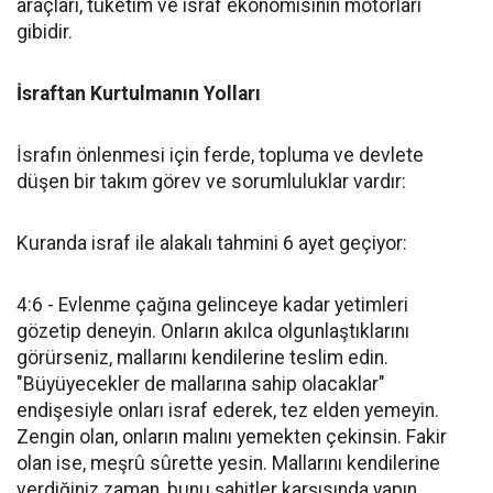
araçları, tüketim ve israf ekonomisinin motorları
gibidir.
İsraftan Kurtulmanın Yolları
İsrafın önlenmesi için ferde, topluma ve devlete
düşen bir takım görev ve sorumluluklar vardır:
Kuranda israf ile alakalı tahmini 6 ayet geçiyor:
4:6 - Evlenme çağına gelinceye kadar yetimleri
gözetip deneyin. Onların akılca olgunlaştıklarını
görürseniz, mallarını kendilerine teslim edin.
"Büyüyecekler de mallarına sahip olacaklar"
endişesiyle onları israf ederek, tez elden yemeyin.
Zengin olan, onların malını yemekten çekinsin. Fakir
olan ise, meşrû sûrette yesin. Mallarını kendilerine
verdiğiniz zaman, bunu şahitler karşısında yapın.