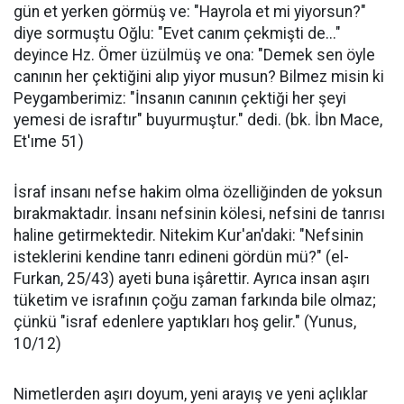
gün et yerken görmüş ve: "Hayrola et mi yiyorsun?"
diye sormuştu Oğlu: "Evet canım çekmişti de..."
deyince Hz. Ömer üzülmüş ve ona: "Demek sen öyle
canının her çektiğini alıp yiyor musun? Bilmez misin ki
Peygamberimiz: "İnsanın canının çektiği her şeyi
yemesi de israftır" buyurmuştur." dedi. (bk. İbn Mace,
Et'ıme 51)
İsraf insanı nefse hakim olma özelliğinden de yoksun
bırakmaktadır. İnsanı nefsinin kölesi, nefsini de tanrısı
haline getirmektedir. Nitekim Kur'an'daki: "Nefsinin
isteklerini kendine tanrı edineni gördün mü?" (el-
Furkan, 25/43) ayeti buna işârettir. Ayrıca insan aşırı
tüketim ve israfının çoğu zaman farkında bile olmaz;
çünkü "israf edenlere yaptıkları hoş gelir." (Yunus,
10/12)
Nimetlerden aşırı doyum, yeni arayış ve yeni açlıklar