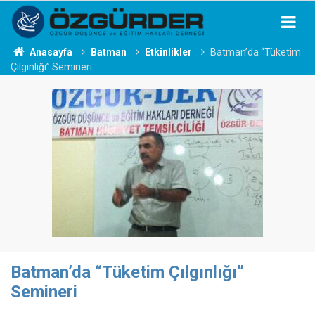
Anasayfa
Batman
Etkinlikler
Batman’da “Tüketim
Çılgınlığı” Semineri
Batman’da “Tüketim Çılgınlığı”
Semineri