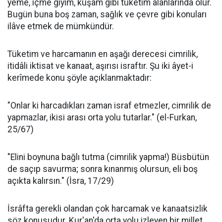
yeme, içme giyim, kuşam gibi tüketim alanlarında olur.
Bugün buna boş zaman, sağlık ve çevre gibi konuları
ilâve etmek de mümkündür.
Tüketim ve harcamanın en aşağı derecesi cimrilik,
itidâli iktisat ve kanaat, aşırısı israftır. Şu iki âyet-i
kerîmede konu şöyle açıklanmaktadır:
"Onlar ki harcadıkları zaman israf etmezler, cimrilik de
yapmazlar, ikisi arası orta yolu tutarlar." (el-Furkan,
25/67)
"Elini boynuna bağlı tutma (cimrilik yapma!) Büsbütün
de saçıp savurma; sonra kınanmış olursun, eli boş
açıkta kalırsın." (İsra, 17/29)
İsrâfta gerekli olandan çok harcamak ve kanaatsizlik
söz konusudur. Kur'an'da orta yolu izleyen bir millet