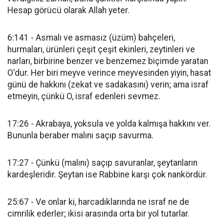
Hesap görücü olarak Allah yeter.
6:141 - Asmalı ve asmasız (üzüm) bahçeleri,
hurmaları, ürünleri çeşit çeşit ekinleri, zeytinleri ve
narları, birbirine benzer ve benzemez biçimde yaratan
O'dur. Her biri meyve verince meyvesinden yiyin, hasat
günü de hakkını (zekat ve sadakasını) verin; ama israf
etmeyin, çünkü O, israf edenleri sevmez.
17:26 - Akrabaya, yoksula ve yolda kalmışa hakkını ver.
Bununla beraber malını saçıp savurma.
17:27 - Çünkü (malını) saçıp savuranlar, şeytanların
kardeşleridir. Şeytan ise Rabbine karşı çok nankördür.
25:67 - Ve onlar ki, harcadıklarında ne israf ne de
cimrilik ederler; ikisi arasında orta bir yol tutarlar.