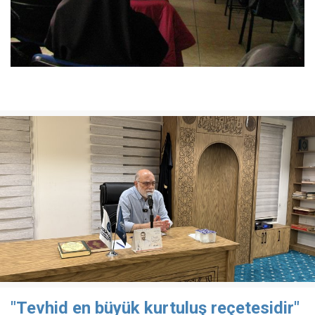
"Tevhid en büyük kurtuluş reçetesidir"