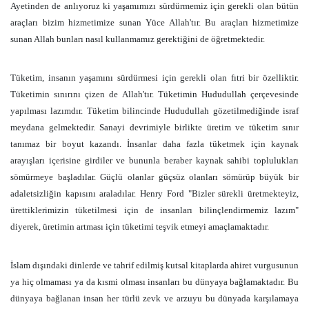
Ayetinden de anlıyoruz ki yaşamımızı sürdürmemiz için gerekli olan bütün
araçları bizim hizmetimize sunan Yüce Allah'tır. Bu araçları hizmetimize
sunan Allah bunları nasıl kullanmamız gerektiğini de öğretmektedir.
Tüketim, insanın yaşamını sürdürmesi için gerekli olan
fıtri bir özelliktir.
Tüketimin sınırını çizen de Allah'tır. Tüketimin Hududullah çerçevesinde
yapılması lazımdır. Tüketim bilincinde Hududullah gözetilmediğinde israf
meydana gelmektedir. Sanayi devrimiyle birlikte üretim ve tüketim sınır
tanımaz bir boyut kazandı. İnsanlar daha fazla tüketmek için kaynak
arayışları içerisine girdiler ve bununla beraber kaynak sahibi toplulukları
sömürmeye başladılar. Güçlü olanlar güçsüz olanları sömürüp büyük bir
adaletsizliğin kapısını araladılar. Henry Ford "Bizler sürekli üretmekteyiz,
ürettiklerimizin tüketilmesi için de insanları bilinçlendirmemiz lazım"
diyerek, üretimin artması için tüketimi teşvik etmeyi amaçlamaktadır.
İslam dışındaki dinlerde ve tahrif edilmiş kutsal kitaplarda ahiret vurgusunun
ya hiç olmaması ya da kısmi olması insanları bu dünyaya bağlamaktadır. Bu
dünyaya bağlanan insan her türlü zevk ve arzuyu bu dünyada karşılamaya