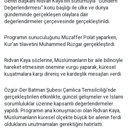
Genel Başkanı Rıdvan Kaya'nın sunumuyla ''Gündem
Değerlendirmesi'' konu başlığı ile ülke ve dünya
gündeminde gerçekleşen olaylara dair
değerlendirmeler çerçevesinde gerçekleştirildi.
Programın sunuculuğunu Muzaffer Polat yaparken,
Kur'an tilavetini Muhammed Rüzgar gerçekleştirdi.
Rıdvan Kaya sözlerine, Müslümanların bir aile bilinciyle
hareket etmesinin önemine vurgu yaparak, küresel
kuşatmalara karşı direniş ve kardeşlik mesajları verdi.
Özgür-Der Batman Şubesi Çamlıca Temsilciliği’nde
gerçekleştirilen etkinlikte, güncel gelişmeler ve İslami
sorumluluklar üzerine kapsamlı değerlendirmeler
yapıldı. Programın ana konuşmacısı olan Rıdvan Kaya,
Müslümanların küresel ölçekte büyük bir ailenin ferdi
olduklarını unutmamaları gerektiğini hatırlattı.