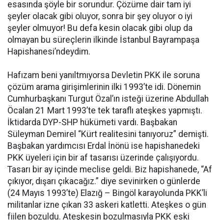
esasında şöyle bir sorundur. Çözüme dair tam iyi
şeyler olacak gibi oluyor, sonra bir şey oluyor o iyi
şeyler olmuyor! Bu defa kesin olacak gibi olup da
olmayan bu süreçlerin ilkinde İstanbul Bayrampaşa
Hapishanesi’ndeydim.
Hafızam beni yanıltmıyorsa Devletin PKK ile soruna
çözüm arama girişimlerinin ilki 1993’te idi. Dönemin
Cumhurbaşkanı Turgut Özal’ın isteği üzerine Abdullah
Öcalan 21 Mart 1993’te tek taraflı ateşkes yapmıştı.
İktidarda DYP-SHP hükümeti vardı. Başbakan
Süleyman Demirel “Kürt realitesini tanıyoruz” demişti.
Başbakan yardımcısı Erdal İnönü ise hapishanedeki
PKK üyeleri için bir af tasarısı üzerinde çalışıyordu.
Tasarı bir ay içinde meclise geldi. Biz hapishanede, “Af
çıkıyor, dışarı çıkacağız.” diye sevinirken o günlerde
(24 Mayıs 1993’te) Elazığ – Bingöl karayolunda PKK’li
militanlar izne çıkan 33 askeri katletti. Ateşkes o gün
fiilen bozuldu. Ateşkesin bozulmasıyla PKK eski