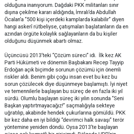
olduğuna inanıyorum. Dağdaki PKK militanları sınır
dışına çekilme kararı aldığında, İmralı’da Abdullah
Öcalan’a “500 kişi içerdeki kamplarda kalabilir” diyen
hangi askerî rütbeliyse, çatışmaları başlatanların da en
azından örgüte kolaylık sağlayanların da bu kişiler
olduğunu düşünmek abartı olmaz.
Üçüncüsü 2013’teki “Çözüm süreci” idi. İlk kez AK
Parti Hükümeti ve dönemin Başbakanı Recep Tayyip
Erdoğan açık biçimde sorunun çözümü için önemli
riskler aldı. Benim gibi çoğu insan evet bu kez bu
sorun çözülecek diye düşünmeye başlamıştı. İyi niyet
ve temennilerle başlayan bu süreç de en fazla iki yıl
sürdü. Olumlu başlayan süreç iki yılın sonunda “Seni
Başkan yaptırtmayacağız!” saçmalığıyla sekteye
uğratılıp, akabinde hendek çukurlarına gömüldü. PKK
bir kez daha en iyi bildiği “devrimci halk savaşı” terör
yöntemine yeniden döndü. Oysa 2013’te başlayan