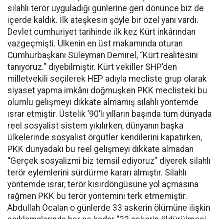
silahlı terör uyguladığı günlerine geri dönünce biz de
içerde kaldık. İlk ateşkesin şöyle bir özel yanı vardı.
Devlet cumhuriyet tarihinde ilk kez Kürt inkârından
vazgeçmişti. Ülkenin en üst makamında oturan
Cumhurbaşkanı Süleyman Demirel, “Kürt realitesini
tanıyoruz.” diyebilmiştir. Kürt vekiller SHP’den
milletvekili seçilerek HEP adıyla mecliste grup olarak
siyaset yapma imkânı doğmuşken PKK meclisteki bu
olumlu gelişmeyi dikkate almamış silahlı yöntemde
ısrar etmiştir. Üstelik ’90’lı yılların başında tüm dünyada
reel sosyalist sistem yıkılırken, dünyanın başka
ülkelerinde sosyalist örgütler kendilerini kapatırken,
PKK dünyadaki bu reel gelişmeyi dikkate almadan
“Gerçek sosyalizmi biz temsil ediyoruz” diyerek silahlı
terör eylemlerini sürdürme kararı almıştır. Silahlı
yöntemde ısrar, terör kısırdöngüsüne yol açmasına
rağmen PKK bu terör yöntemini terk etmemiştir.
Abdullah Öcalan o günlerde 33 askerin ölümüne ilişkin