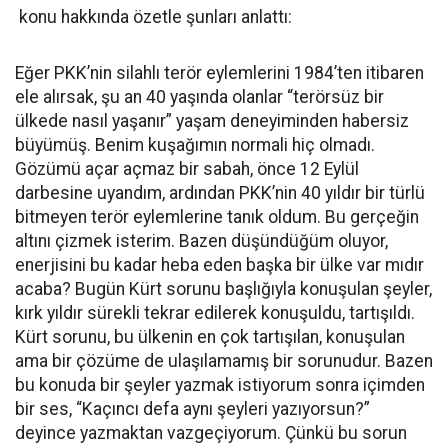
konu hakkında özetle şunları anlattı:
Eğer PKK’nin silahlı terör eylemlerini 1984’ten itibaren
ele alırsak, şu an 40 yaşında olanlar “terörsüz bir
ülkede nasıl yaşanır” yaşam deneyiminden habersiz
büyümüş. Benim kuşağımın normali hiç olmadı.
Gözümü açar açmaz bir sabah, önce 12 Eylül
darbesine uyandım, ardından PKK’nin 40 yıldır bir türlü
bitmeyen terör eylemlerine tanık oldum. Bu gerçeğin
altını çizmek isterim. Bazen düşündüğüm oluyor,
enerjisini bu kadar heba eden başka bir ülke var mıdır
acaba? Bugün Kürt sorunu başlığıyla konuşulan şeyler,
kırk yıldır sürekli tekrar edilerek konuşuldu, tartışıldı.
Kürt sorunu, bu ülkenin en çok tartışılan, konuşulan
ama bir çözüme de ulaşılamamış bir sorunudur. Bazen
bu konuda bir şeyler yazmak istiyorum sonra içimden
bir ses, “Kaçıncı defa aynı şeyleri yazıyorsun?”
deyince yazmaktan vazgeçiyorum. Çünkü bu sorun