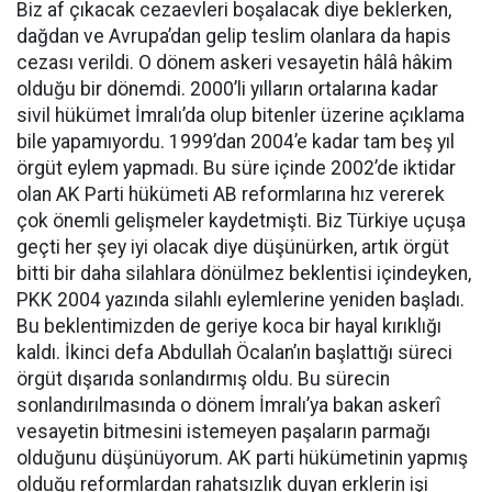
Biz af çıkacak cezaevleri boşalacak diye beklerken,
dağdan ve Avrupa’dan gelip teslim olanlara da hapis
cezası verildi. O dönem askeri vesayetin hâlâ hâkim
olduğu bir dönemdi. 2000’li yılların ortalarına kadar
sivil hükümet İmralı’da olup bitenler üzerine açıklama
bile yapamıyordu. 1999’dan 2004’e kadar tam beş yıl
örgüt eylem yapmadı. Bu süre içinde 2002’de iktidar
olan AK Parti hükümeti AB reformlarına hız vererek
çok önemli gelişmeler kaydetmişti. Biz Türkiye uçuşa
geçti her şey iyi olacak diye düşünürken, artık örgüt
bitti bir daha silahlara dönülmez beklentisi içindeyken,
PKK 2004 yazında silahlı eylemlerine yeniden başladı.
Bu beklentimizden de geriye koca bir hayal kırıklığı
kaldı. İkinci defa Abdullah Öcalan’ın başlattığı süreci
örgüt dışarıda sonlandırmış oldu. Bu sürecin
sonlandırılmasında o dönem İmralı’ya bakan askerî
vesayetin bitmesini istemeyen paşaların parmağı
olduğunu düşünüyorum. AK parti hükümetinin yapmış
olduğu reformlardan rahatsızlık duyan erklerin işi