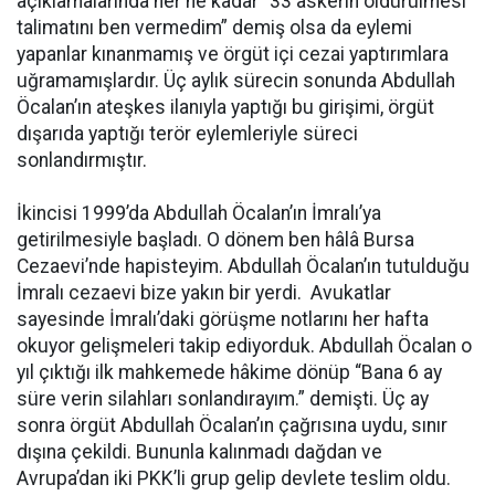
açıklamalarında her ne kadar “33 askerin öldürülmesi
talimatını ben vermedim” demiş olsa da eylemi
yapanlar kınanmamış ve örgüt içi cezai yaptırımlara
uğramamışlardır. Üç aylık sürecin sonunda Abdullah
Öcalan’ın ateşkes ilanıyla yaptığı bu girişimi, örgüt
dışarıda yaptığı terör eylemleriyle süreci
sonlandırmıştır.
İkincisi 1999’da Abdullah Öcalan’ın İmralı’ya
getirilmesiyle başladı. O dönem ben hâlâ Bursa
Cezaevi’nde hapisteyim. Abdullah Öcalan’ın tutulduğu
İmralı cezaevi bize yakın bir yerdi. Avukatlar
sayesinde İmralı’daki görüşme notlarını her hafta
okuyor gelişmeleri takip ediyorduk. Abdullah Öcalan o
yıl çıktığı ilk mahkemede hâkime dönüp “Bana 6 ay
süre verin silahları sonlandırayım.” demişti. Üç ay
sonra örgüt Abdullah Öcalan’ın çağrısına uydu, sınır
dışına çekildi. Bununla kalınmadı dağdan ve
Avrupa’dan iki PKK’li grup gelip devlete teslim oldu.