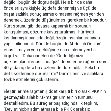
değildi, bugün de doğru değil. Hele bir de daha
önceleri aynı kişiyle üç defa denenmiş ve üçü de
başarısızlıkla sonuçlanmış olmasına rağmen yeniden
denemek, üzerinde düşünülmesi gereken bir konudur.
Kürt sorunu gibi devasa kapsamlı bir sorunun
konuşulması, çözüme kavuşturulması, hürriyeti
kısıtlanmış insanlarla değil, özgür insanlar arasında
yapılabilir ancak. Dün de bugün de Abdullah Öcalan’ı
esas almayan yeri geldiğinde onu dinlemeyen bir
örgüt var. Daha önceleri de “Önderliğimizin
açıklamalarını esas alacağız.” demelerine rağmen son
40 yılda üç defa bu sözlerinde durmadılar. Peki bu
defa sözlerinde dururlar mı? Durmalarını ve silahlara
tövbe etmelerini çok isterim.
Eleştirilerime rağmen şiddet karşıtı biri olarak, PKK’nin
geçmişteki silah bırakma girişimlerinin tümünü
destekledim. Bu süreçler başladığında ilk tepkim,
“Devlet hiçbir adım atmasa bile PKK gereksiz