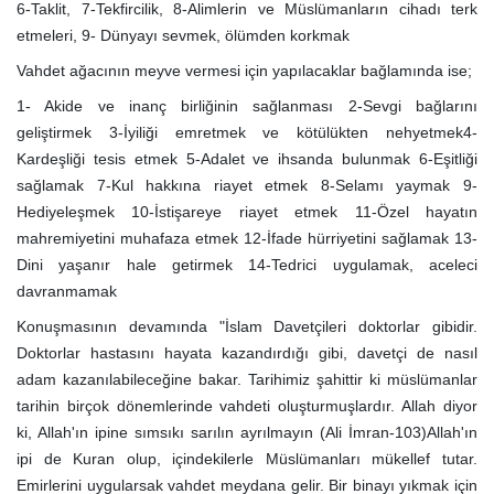
6-Taklit, 7-Tekfircilik, 8-Alimlerin ve Müslümanların cihadı terk
etmeleri, 9- Dünyayı sevmek, ölümden korkmak
Vahdet ağacının meyve vermesi için yapılacaklar bağlamında ise;
1- Akide ve inanç birliğinin sağlanması 2-Sevgi bağlarını
geliştirmek 3-İyiliği emretmek ve kötülükten nehyetmek4-
Kardeşliği tesis etmek 5-Adalet ve ihsanda bulunmak 6-Eşitliği
sağlamak 7-Kul hakkına riayet etmek 8-Selamı yaymak 9-
Hediyeleşmek 10-İstişareye riayet etmek 11-Özel hayatın
mahremiyetini muhafaza etmek 12-İfade hürriyetini sağlamak 13-
Dini yaşanır hale getirmek 14-Tedrici uygulamak, aceleci
davranmamak
Konuşmasının devamında "İslam Davetçileri doktorlar gibidir.
Doktorlar hastasını hayata kazandırdığı gibi, davetçi de nasıl
adam kazanılabileceğine bakar. Tarihimiz şahittir ki müslümanlar
tarihin birçok dönemlerinde vahdeti oluşturmuşlardır. Allah diyor
ki, Allah'ın ipine sımsıkı sarılın ayrılmayın (Ali İmran-103)Allah'ın
ipi de Kuran olup, içindekilerle Müslümanları mükellef tutar.
Emirlerini uygularsak vahdet meydana gelir. Bir binayı yıkmak için