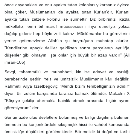
önce dayanakları ve onu ayakta tutan kolonları yıkarsanız öylece
bina çöker, Müslümanları da ayakta tutan Kur'an'dır, Kur'anı
ayakta tutan zelzele kolonu ise sünnettir. Biz birbirimizi ikazla
mükellefiz, emri bil maruf müessesesini ihya etmeliyiz yoksa
dağılıp gideriz hep böyle zelil kalırız. Müslümanlar bu görevlerini
yerine getirmezlerse Allah'ın şu buyruğuna muhatap olurlar:
"Kendilerine apaçık deliller geldikten sonra parçalanıp ayrılığa
düşenler gibi olmayın. İşte onlar için büyük bir azap vardır" (Ali
imran-105)
Sevgi, tahammülü ve muhabbeti; kin ise adavet ve ayrılığı
beraberinde getirir. Yeis ve ümitsizlik Müslümanın kârı değildir.
Rahmetli Aliya İzzetbegoviç "Mehdi bizim tembelliğimizin adıdır"
diyor. Bir zulüm karşısında tarafsız kalmak ölümdür. Malcolm X
"Köşeye çekilip oturmakla hainlik etmek arasında hiçbir ayrım
göremiyorum" der.
Günümüzde ulus devletlere bölünmüş ve birliği dağılmış bulunan
ümmetin bu konjonktürdeki sıkışmışlık hissi ile vahdet konusunda
ümitsizliğe düştükleri görülmektedir. Bilinmelidir ki doğal ve tarihi