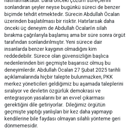
hatırlatmaktadır. Daha önceki çözüm süreçlerini
sonlandıran şeyler neyse bugünkü süreci de benzer
biçimde tehdit etmektedir. Sürecin Abdullah Öcalan
üzerinden başlatılması bir risktir. Hatırlarsak daha
önceki üç deneyim de Abdullah Öcalan’ın silah
bırakma çağrılarıyla başlamış ama bir süre sonra örgüt
tarafından sonlandırılmıştır. Yeni sürece dair
insanlarda benzer kaygının olmadığını kim
reddedebilir. Sürece olan güvensizliğin başlıca
nedenlerinden biri geçmişte başarısız olmuş bu
deneyimlerdir. Abdullah Öcalan 27 Şubat 2025 tarihli
açıklamalarında hiçbir talepte bulunmazken, PKK
merkez yöneticileri geldiğimiz bu aşamada taleplerini
sıralıyor ve devletin özgürlük demokrasi ve
entegrasyon yasalarını bir an evvel çıkarması
gerektiğini dile getiriyorlar. Dileğimiz örgütün
geçmişte yaptığı yanlışları bir kez daha yapmayıp
kendilerine bile faydası olmayan silahlı yönteme geri
dönmemesidir.