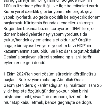
süreç çok kıymetli bir girişimdi. Bölgede HDP’nin
100’ün üzerinde yönettiği il ve İlçe belediyeleri vardı.
Kısmî yerel özerklik gibi bir yönetimle birçok şeyi
yapabiliyorlardı. Bölgede çok dilli belediyecilik dönemi
başlamıştı. Kürtçenin önündeki engeller kalkmıştı.
Bugünden bakınca bazen soruyorum DEM’lilere, o
dönem belediyelerde neyi yapamıyordunuz da
çukur/hendek eylemlerine alet oldunuz? Örgüte
angaje bir siyaset ve yerel yönetim tarzı HDP’nin
kazanımlarının sonu oldu. Bir kez daha örgüt Abdullah
Öcalan’la başlayan süreci sonlandırıp silahlı terör
eylemlerine geri döndü.
1 Ekim 2024’ten beri çözüm sürecinin dördüncüsü
başladı. Bu kez yine muhatap Abdullah Öcalan.
Geçmişten ders çıkarılmadığı anlaşılmaktadır. Tam 26
yıldır hapiste özgürlüğünden yoksun olan birini
böylesine tarihî, siyasî bir sorunun çözümünde
muhatap kabul etmek, bence geçmişte de doğru